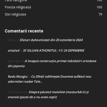
Poezia religioasă
160
Stiri religioase
79
Comentarii recente
Sfaturi duhovnicești din 20 octombrie 2024
Doina
la
amalad
SF SILUAN ATHONITUL -11/ 24 SEPEMBRIE
la
A început construcţia primei mănăstiri ortodoxe
gheorghe
la
din Japonia
Radu Mungiu
Cu Sfinții odihnește Doamne sufletul nou
la
adormitei roabei Tale…
Despre păcatul malahiei (masturbării) şi
Crina Marina
la
onaniei (pazei de a nu avea copii)