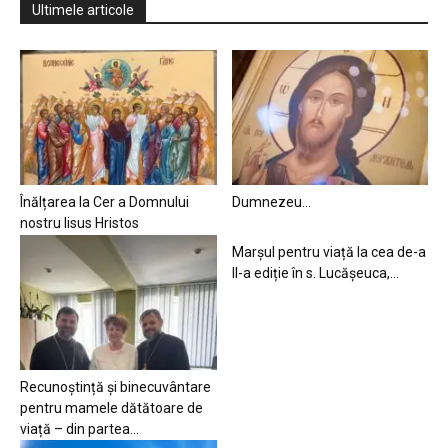
Ultimele articole
Înălțarea la Cer a Domnului
Dumnezeu…
nostru Iisus Hristos
Marșul pentru viață la cea de-a
II-a ediție în s. Lucășeuca,...
Recunoștință și binecuvântare
pentru mamele dătătoare de
viață – din partea...