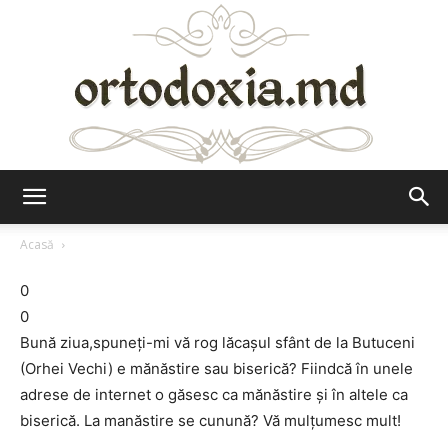
Ortodoxia.md
Acasă
0
0
Bună ziua,spuneţi-mi vă rog lăcaşul sfânt de la Butuceni
(Orhei Vechi) e mănăstire sau biserică? Fiindcă în unele
adrese de internet o găsesc ca mănăstire şi în altele ca
biserică. La manăstire se cunună? Vă mulţumesc mult!