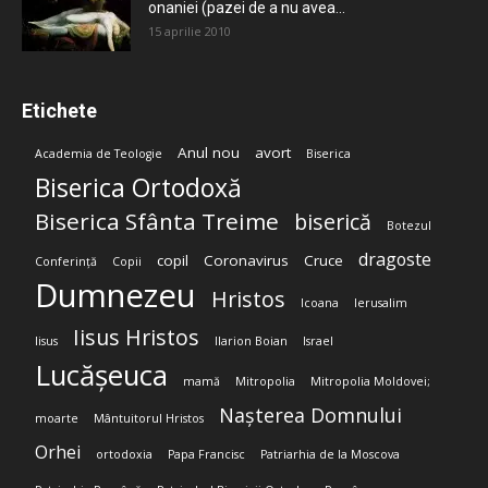
onaniei (pazei de a nu avea...
15 aprilie 2010
Etichete
Anul nou
avort
Academia de Teologie
Biserica
Biserica Ortodoxă
Biserica Sfânta Treime
biserică
Botezul
dragoste
copil
Coronavirus
Cruce
Conferință
Copii
Dumnezeu
Hristos
Icoana
Ierusalim
Iisus Hristos
Iisus
Ilarion Boian
Israel
Lucășeuca
mamă
Mitropolia
Mitropolia Moldovei;
Nașterea Domnului
moarte
Mântuitorul Hristos
Orhei
ortodoxia
Papa Francisc
Patriarhia de la Moscova