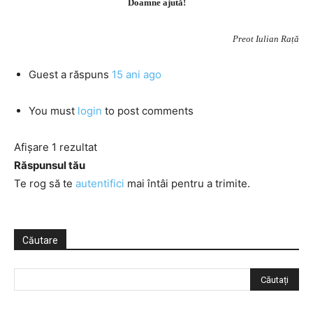
Doamne ajută!
Preot Iulian Rață
Guest
a răspuns
15 ani ago
You must
login
to post comments
Afișare 1 rezultat
Răspunsul tău
Te rog să te
autentifici
mai întâi pentru a trimite.
Căutare