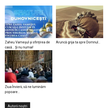
Zaheu Vameșul și sfințirea de
Aruncă grija ta spre Domnul…
casă… Și nu numai!
Ziua Învierii, să ne luminăm
popoare…
Autorii noștri