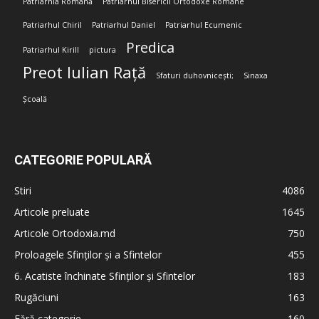
Patriarhia Română
Patriarhul Bisericii Ortodoxe Române
Patriarhul Chiril
Patriarhul Daniel
Patriarhul Ecumenic
Predica
Patriarhul Kirill
pictura
Preot Iulian Rață
Sfaturi duhovnicești;
Sinaxa
Școală
CATEGORIE POPULARĂ
Stiri
4086
Articole preluate
1645
Articole Ortodoxia.md
750
Proloagele Sfinților și a Sfintelor
455
6. Acatiste închinate Sfinților și Sfintelor
183
Rugăciuni
163
Fără categorie
160