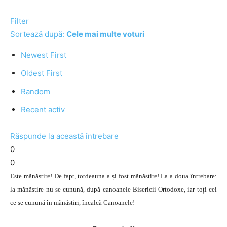
Filter
Sortează după:
Cele mai multe voturi
Newest First
Oldest First
Random
Recent activ
Răspunde la această întrebare
0
0
Este mănăstire! De fapt, totdeauna a și fost mănăstire! La a doua întrebare:
la mănăstire nu se cunună, după canoanele Bisericii Ortodoxe, iar toți cei
ce se cunună în mănăstiri, încalcă Canoanele!