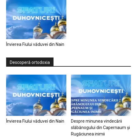
Învierea Fiului văduvei din Nain
Descoperă ortodoxia
Învierea Fiului văduvei din Nain
Despre minunea vindecării
slăbănogului din Capernaum și
Rugăciunea inimii