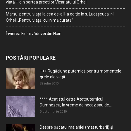
viață – din partea preoților Vicariatului Orhei
Marșul pentru viață la cea de-a II-a ediție în s. Lucășeuca, r-l
Orhei: „Pentru viață, cu inimă curată”
Învierea Fiului văduvei din Nain
POSTĂRI POPULARE
+++ Rugăciune puternică pentru momentele
grele ale vieţii
28 iulie 2010
**** Acatistul către Atotputernicul
Dumnezeu, la vreme de necaz sau de...
5 octombrie 2010
Despre păcatul malahiei (masturbării) şi