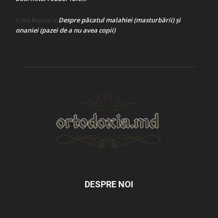
Despre păcatul malahiei (masturbării) şi
Crina Marina
la
onaniei (pazei de a nu avea copii)
DESPRE NOI