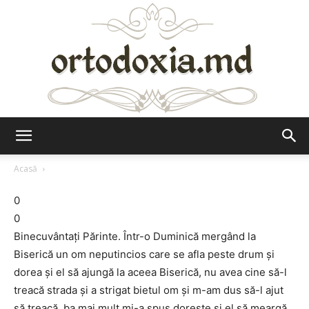
Ortodoxia.md
Acasă
0
0
Binecuvântaţi Părinte. Într-o Duminică mergând la
Biserică un om neputincios care se afla peste drum şi
dorea şi el să ajungă la aceea Biserică, nu avea cine să-l
treacă strada şi a strigat bietul om şi m-am dus să-l ajut
să treacă, ba mai mult mi-a spus doreşte şi el să meargă