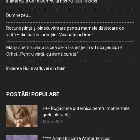
Înălțarea la Cer a Domnului nostru Iisus Hristos
Dumnezeu…
Recunoștință și binecuvântare pentru mamele dătătoare de
viață – din partea preoților Vicariatului Orhei
Marșul pentru viață la cea de-a II-a ediție în s. Lucășeuca, r-l
Orhei: „Pentru viață, cu inimă curată”
Învierea Fiului văduvei din Nain
POSTĂRI POPULARE
+++ Rugăciune puternică pentru momentele
grele ale vieţii
28 iulie 2010
**** Acatistul către Atotputernicul