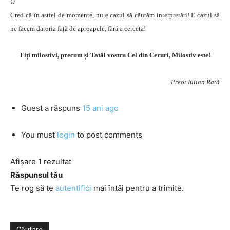
0
Cred că în astfel de momente, nu e cazul să căutăm interpretări! E cazul să
ne facem datoria față de aproapele, fără a cerceta!
Fiți milostivi, precum și Tatăl vostru Cel din Ceruri, Milostiv este!
Preot Iulian Rață
Guest
a răspuns
15 ani ago
You must
login
to post comments
Afișare 1 rezultat
Răspunsul tău
Te rog să te
autentifici
mai întâi pentru a trimite.