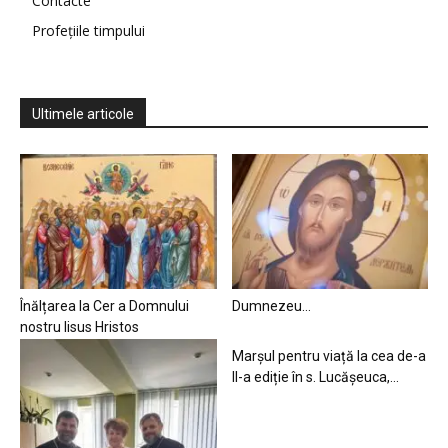
Contacte
Profețiile timpului
Ultimele articole
Înălțarea la Cer a Domnului
Dumnezeu…
nostru Iisus Hristos
Marșul pentru viață la cea de-a
II-a ediție în s. Lucășeuca,...