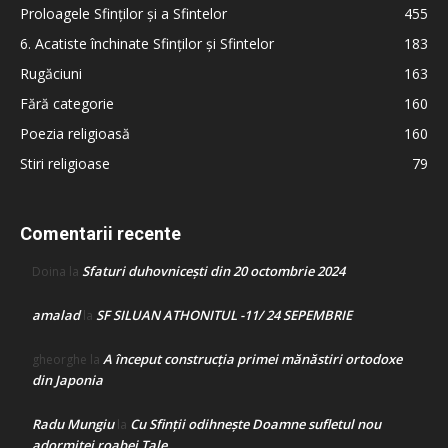
Proloagele Sfinților și a Sfintelor
455
6. Acatiste închinate Sfinților și Sfintelor
183
Rugăciuni
163
Fără categorie
160
Poezia religioasă
160
Stiri religioase
79
Comentarii recente
Sfaturi duhovnicești din 20 octombrie 2024
Doina
la
amalad
SF SILUAN ATHONITUL -11/ 24 SEPEMBRIE
la
A început construcţia primei mănăstiri ortodoxe
gheorghe
la
din Japonia
Radu Mungiu
Cu Sfinții odihnește Doamne sufletul nou
la
adormitei roabei Tale…