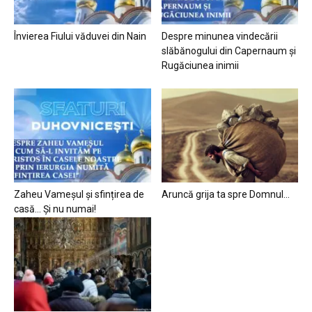
Învierea Fiului văduvei din Nain
Despre minunea vindecării
slăbănogului din Capernaum și
Rugăciunea inimii
Zaheu Vameșul și sfințirea de
Aruncă grija ta spre Domnul…
casă… Și nu numai!