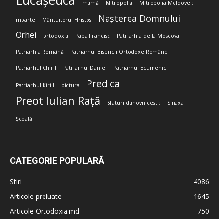
Lucășeuca
mamă
Mitropolia
Mitropolia Moldovei;
Nașterea Domnului
moarte
Mântuitorul Hristos
Orhei
ortodoxia
Papa Francisc
Patriarhia de la Moscova
Patriarhia Română
Patriarhul Bisericii Ortodoxe Române
Patriarhul Chiril
Patriarhul Daniel
Patriarhul Ecumenic
Predica
Patriarhul Kirill
pictura
Preot Iulian Rață
Sfaturi duhovnicești;
Sinaxa
Școală
CATEGORIE POPULARĂ
Stiri
4086
Articole preluate
1645
Articole Ortodoxia.md
750