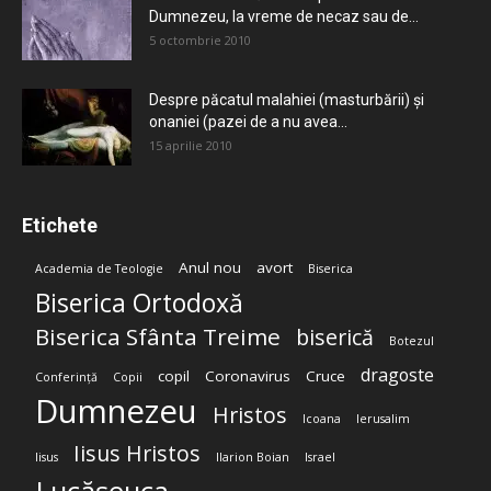
Dumnezeu, la vreme de necaz sau de...
5 octombrie 2010
Despre păcatul malahiei (masturbării) şi
onaniei (pazei de a nu avea...
15 aprilie 2010
Etichete
Anul nou
avort
Academia de Teologie
Biserica
Biserica Ortodoxă
Biserica Sfânta Treime
biserică
Botezul
dragoste
copil
Coronavirus
Cruce
Conferință
Copii
Dumnezeu
Hristos
Icoana
Ierusalim
Iisus Hristos
Iisus
Ilarion Boian
Israel