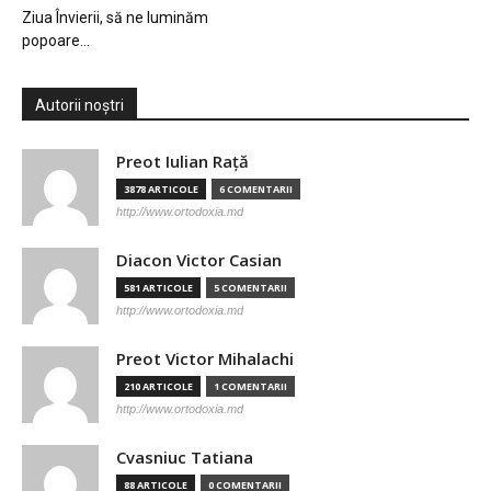
Ziua Învierii, să ne luminăm
popoare…
Autorii noștri
Preot Iulian Raţă
3878 ARTICOLE
6 COMENTARII
http://www.ortodoxia.md
Diacon Victor Casian
581 ARTICOLE
5 COMENTARII
http://www.ortodoxia.md
Preot Victor Mihalachi
210 ARTICOLE
1 COMENTARII
http://www.ortodoxia.md
Cvasniuc Tatiana
88 ARTICOLE
0 COMENTARII