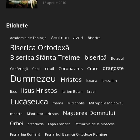
15 aprilie 2010
Etichete
Anul nou
avort
Academia de Teologie
Biserica
Biserica Ortodoxă
Biserica Sfânta Treime
biserică
Botezul
dragoste
copil
Coronavirus
Cruce
Conferință
Copii
Dumnezeu
Hristos
Icoana
Ierusalim
Iisus Hristos
Iisus
Ilarion Boian
Israel
Lucășeuca
mamă
Mitropolia
Mitropolia Moldovei;
Nașterea Domnului
moarte
Mântuitorul Hristos
Orhei
ortodoxia
Papa Francisc
Patriarhia de la Moscova
Patriarhia Română
Patriarhul Bisericii Ortodoxe Române