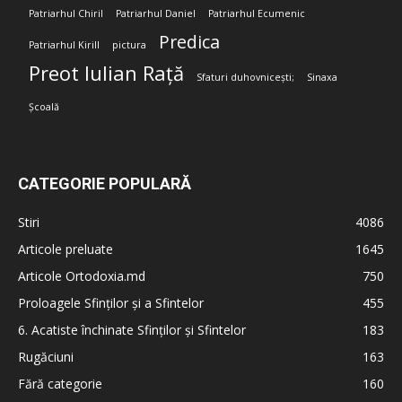
Patriarhul Chiril
Patriarhul Daniel
Patriarhul Ecumenic
Predica
Patriarhul Kirill
pictura
Preot Iulian Rață
Sfaturi duhovnicești;
Sinaxa
Școală
CATEGORIE POPULARĂ
Stiri
4086
Articole preluate
1645
Articole Ortodoxia.md
750
Proloagele Sfinților și a Sfintelor
455
6. Acatiste închinate Sfinților și Sfintelor
183
Rugăciuni
163
Fără categorie
160