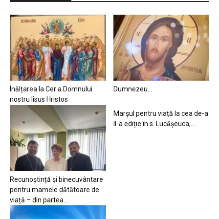
Înălțarea la Cer a Domnului
Dumnezeu…
nostru Iisus Hristos
Marșul pentru viață la cea de-a
II-a ediție în s. Lucășeuca,...
Recunoștință și binecuvântare
pentru mamele dătătoare de
viață – din partea...