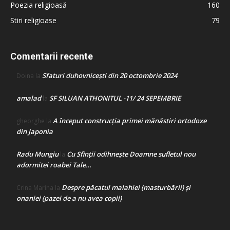
Poezia religioasă
160
Stiri religioase
79
Comentarii recente
Sfaturi duhovnicești din 20 octombrie 2024
Doina
la
amalad
SF SILUAN ATHONITUL -11/ 24 SEPEMBRIE
la
A început construcţia primei mănăstiri ortodoxe
gheorghe
la
din Japonia
Radu Mungiu
Cu Sfinții odihnește Doamne sufletul nou
la
adormitei roabei Tale…
Despre păcatul malahiei (masturbării) şi
Crina Marina
la
onaniei (pazei de a nu avea copii)