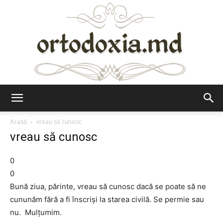
Ortodoxia.md
Acasă
vreau să cunosc
vreau să cunosc
0
0
Bună ziua, părinte, vreau să cunosc dacă se poate să ne
cununăm fără a fi înscrişi la starea civilă. Se permie sau
nu. Mulţumim.