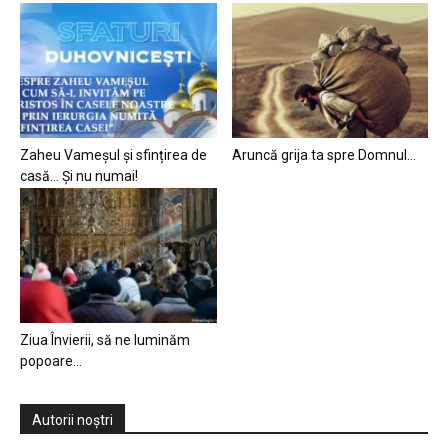
Zaheu Vameșul și sfințirea de
Aruncă grija ta spre Domnul…
casă… Și nu numai!
Ziua Învierii, să ne luminăm
popoare…
Autorii noștri