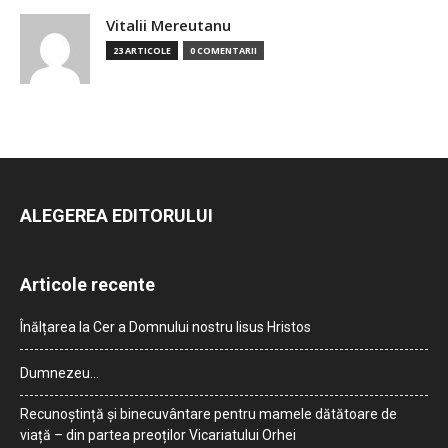
Vitalii Mereutanu
23 ARTICOLE
0 COMENTARII
ALEGEREA EDITORULUI
Articole recente
Înălțarea la Cer a Domnului nostru Iisus Hristos
Dumnezeu…
Recunoștință și binecuvântare pentru mamele dătătoare de
viață – din partea preoților Vicariatului Orhei