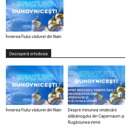
Învierea Fiului văduvei din Nain
Descoperă ortodoxia
Învierea Fiului văduvei din Nain
Despre minunea vindecării
slăbănogului din Capernaum și
Rugăciunea inimii