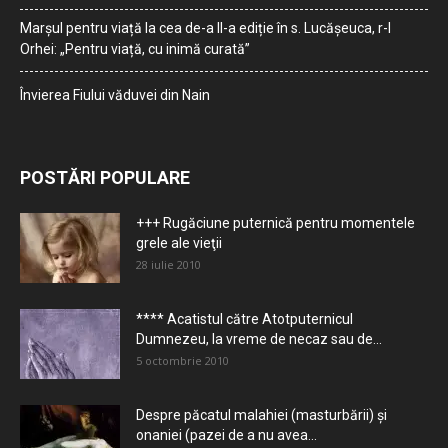
Marșul pentru viață la cea de-a II-a ediție în s. Lucășeuca, r-l
Orhei: „Pentru viață, cu inimă curată”
Învierea Fiului văduvei din Nain
POSTĂRI POPULARE
+++ Rugăciune puternică pentru momentele
grele ale vieţii
28 iulie 2010
**** Acatistul către Atotputernicul
Dumnezeu, la vreme de necaz sau de...
5 octombrie 2010
Despre păcatul malahiei (masturbării) şi
onaniei (pazei de a nu avea...