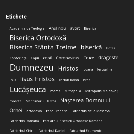
Etichete
Anul nou
avort
Academia de Teologie
Biserica
Biserica Ortodoxă
Biserica Sfânta Treime
biserică
Botezul
dragoste
copil
Coronavirus
Cruce
Conferință
Copii
Dumnezeu
Hristos
Icoana
Ierusalim
Iisus Hristos
Iisus
Ilarion Boian
Israel
Lucășeuca
mamă
Mitropolia
Mitropolia Moldovei;
Nașterea Domnului
moarte
Mântuitorul Hristos
Orhei
ortodoxia
Papa Francisc
Patriarhia de la Moscova
Patriarhia Română
Patriarhul Bisericii Ortodoxe Române
Patriarhul Chiril
Patriarhul Daniel
Patriarhul Ecumenic