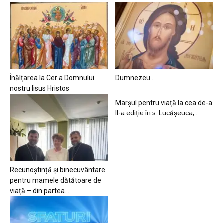
Înălțarea la Cer a Domnului
Dumnezeu…
nostru Iisus Hristos
Marșul pentru viață la cea de-a
II-a ediție în s. Lucășeuca,...
Recunoștință și binecuvântare
pentru mamele dătătoare de
viață – din partea...