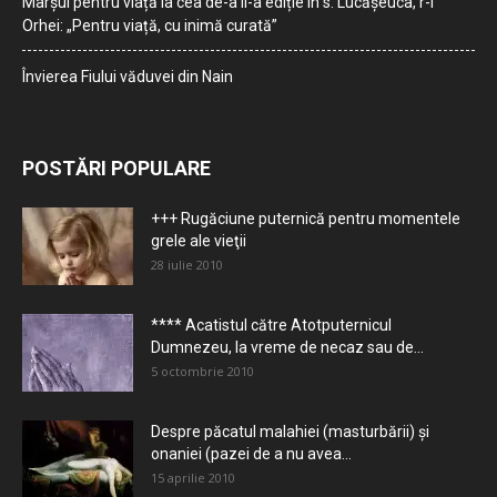
Marșul pentru viață la cea de-a II-a ediție în s. Lucășeuca, r-l
Orhei: „Pentru viață, cu inimă curată”
Învierea Fiului văduvei din Nain
POSTĂRI POPULARE
+++ Rugăciune puternică pentru momentele
grele ale vieţii
28 iulie 2010
**** Acatistul către Atotputernicul
Dumnezeu, la vreme de necaz sau de...
5 octombrie 2010
Despre păcatul malahiei (masturbării) şi
onaniei (pazei de a nu avea...
15 aprilie 2010