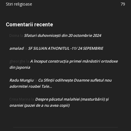
Stiri religioase
79
Comentarii recente
Sfaturi duhovnicești din 20 octombrie 2024
Doina
la
amalad
SF SILUAN ATHONITUL -11/ 24 SEPEMBRIE
la
A început construcţia primei mănăstiri ortodoxe
gheorghe
la
din Japonia
Radu Mungiu
Cu Sfinții odihnește Doamne sufletul nou
la
adormitei roabei Tale…
Despre păcatul malahiei (masturbării) şi
Crina Marina
la
onaniei (pazei de a nu avea copii)