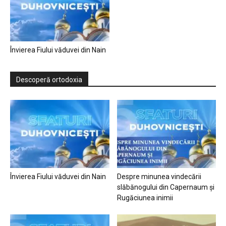
Învierea Fiului văduvei din Nain
Descoperă ortodoxia
Învierea Fiului văduvei din Nain
Despre minunea vindecării
slăbănogului din Capernaum și
Rugăciunea inimii