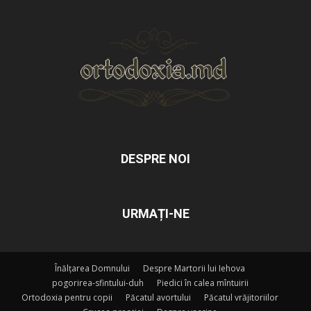
DESPRE NOI
URMAȚI-NE
Înălțarea Domnului
Despre Martorii lui Iehova
pogorirea-sfintului-duh
Piedici în calea mîntuirii
Ortodoxia pentru copii
Păcatul avortului
Păcatul vrăjitoriilor