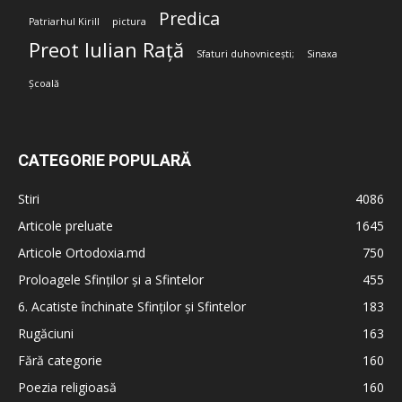
Predica
Patriarhul Kirill
pictura
Preot Iulian Rață
Sfaturi duhovnicești;
Sinaxa
Școală
CATEGORIE POPULARĂ
Stiri
4086
Articole preluate
1645
Articole Ortodoxia.md
750
Proloagele Sfinților și a Sfintelor
455
6. Acatiste închinate Sfinților și Sfintelor
183
Rugăciuni
163
Fără categorie
160
Poezia religioasă
160