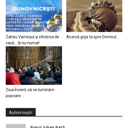
Zaheu Vameșul și sfințirea de
Aruncă grija ta spre Domnul…
casă… Și nu numai!
Ziua Învierii, să ne luminăm
popoare…
Autorii noștri
Preot Iulian Raţă