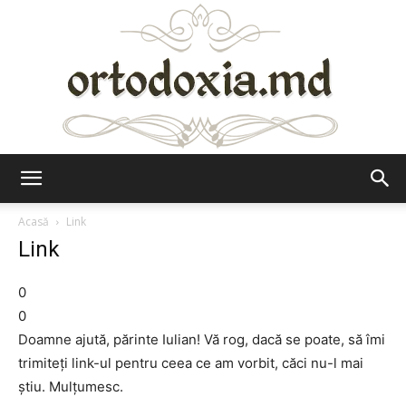
Ortodoxia.md
Acasă
Link
Link
0
0
Doamne ajută, părinte Iulian! Vă rog, dacă se poate, să îmi
trimiteţi link-ul pentru ceea ce am vorbit, căci nu-l mai
ştiu. Mulţumesc.