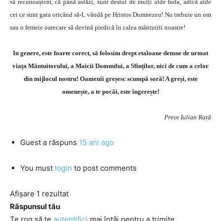
să recunoaștem, că până astăzi, sunt destul de mulți alde Iuda, adică alde
cei ce sunt gata oricând să-L vândă pe Hristos Dumnezeu! Nu trebuie un om
sau o femeie oarecare să devină piedică în calea mântuirii noastre!
In genere, este foarte corect, să folosim drept etaloane demne de urmat
viața Mântuitorului, a Maicii Domnului, a Sfinților, nici de cum a celor
din mijlocul nostru! Oamenii greșesc scumpă soră! A greși, este
omenește, a te pocăi, este îngerește!
Preot Iulian Rață
Guest
a răspuns
15 ani ago
You must
login
to post comments
Afișare 1 rezultat
Răspunsul tău
Te rog să te
autentifici
mai întâi pentru a trimite.