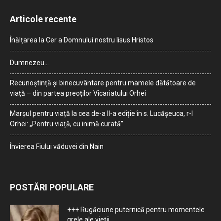
Articole recente
Înălțarea la Cer a Domnului nostru Iisus Hristos
Dumnezeu…
Recunoștință și binecuvântare pentru mamele dătătoare de
viață – din partea preoților Vicariatului Orhei
Marșul pentru viață la cea de-a II-a ediție în s. Lucășeuca, r-l
Orhei: „Pentru viață, cu inimă curată”
Învierea Fiului văduvei din Nain
POSTĂRI POPULARE
+++ Rugăciune puternică pentru momentele
grele ale vieţii