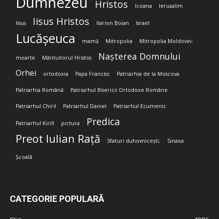
Dumnezeu
Hristos
Icoana
Ierusalim
Iisus Hristos
Iisus
Ilarion Boian
Israel
Lucășeuca
mamă
Mitropolia
Mitropolia Moldovei;
Nașterea Domnului
moarte
Mântuitorul Hristos
Orhei
ortodoxia
Papa Francisc
Patriarhia de la Moscova
Patriarhia Română
Patriarhul Bisericii Ortodoxe Române
Patriarhul Chiril
Patriarhul Daniel
Patriarhul Ecumenic
Predica
Patriarhul Kirill
pictura
Preot Iulian Rață
Sfaturi duhovnicești;
Sinaxa
Școală
CATEGORIE POPULARĂ