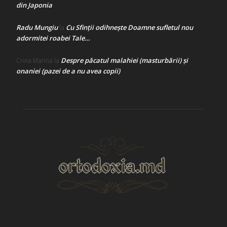
din Japonia
Radu Mungiu
Cu Sfinții odihnește Doamne sufletul nou
la
adormitei roabei Tale…
Despre păcatul malahiei (masturbării) şi
Crina Marina
la
onaniei (pazei de a nu avea copii)