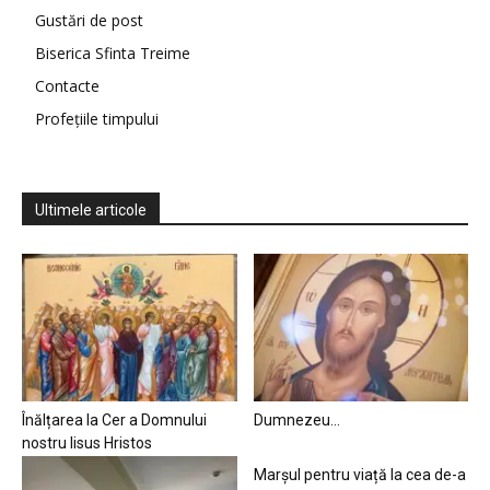
Gustări de post
Biserica Sfinta Treime
Contacte
Profețiile timpului
Ultimele articole
Înălțarea la Cer a Domnului
Dumnezeu…
nostru Iisus Hristos
Marșul pentru viață la cea de-a