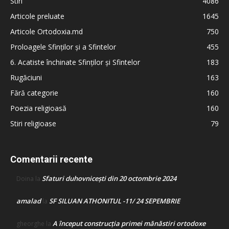
Stiri
4086
Articole preluate
1645
Articole Ortodoxia.md
750
Proloagele Sfinților și a Sfintelor
455
6. Acatiste închinate Sfinților și Sfintelor
183
Rugăciuni
163
Fără categorie
160
Poezia religioasă
160
Stiri religioase
79
Comentarii recente
Sfaturi duhovnicești din 20 octombrie 2024
Doina
la
amalad
SF SILUAN ATHONITUL -11/ 24 SEPEMBRIE
la
A început construcţia primei mănăstiri ortodoxe
gheorghe
la