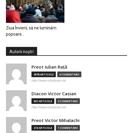
Ziua Învierii, să ne luminăm
popoare…
Autorii noștri
Preot Iulian Raţă
3878 ARTICOLE
6 COMENTARII
http://www.ortodoxia.md
Diacon Victor Casian
581 ARTICOLE
5 COMENTARII
http://www.ortodoxia.md
Preot Victor Mihalachi
210 ARTICOLE
1 COMENTARII