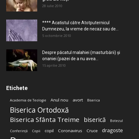
28 iulie 2010
**** Acatistul către Atotputernicul
Dumnezeu, la vreme de necaz sau de...
5 octombrie 2010
Despre păcatul malahiei (masturbării) şi
onaniei (pazei de a nu avea...
15 aprilie 2010
Etichete
Anul nou
avort
Academia de Teologie
Biserica
Biserica Ortodoxă
Biserica Sfânta Treime
biserică
Botezul
dragoste
copil
Coronavirus
Cruce
Conferință
Copii