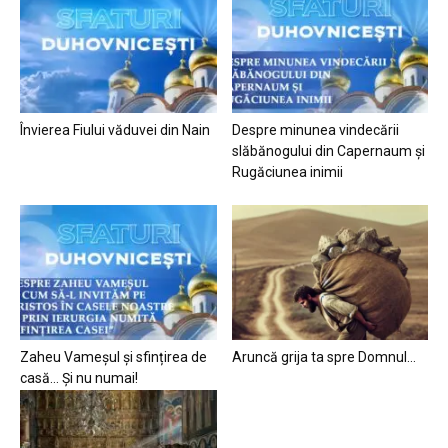
Învierea Fiului văduvei din Nain
Despre minunea vindecării
slăbănogului din Capernaum și
Rugăciunea inimii
Zaheu Vameșul și sfințirea de
Aruncă grija ta spre Domnul…
casă… Și nu numai!