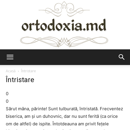
Ortodoxia.md
Acasă
Întristare
Întristare
0
0
Sărut mâna, părinte! Sunt tulburată, întristată. Frecventez
biserica, am şi un duhovnic, dar nu sunt ferită (ca orice
om de altfel) de ispite. Întotdeauna am privit feţele