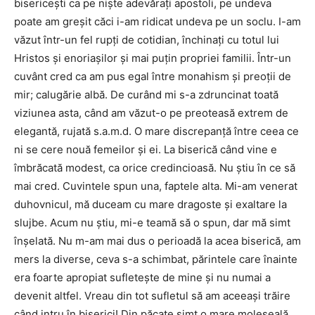
bisericeşti ca pe nişte adevăraţi apostoli, pe undeva
poate am greşit căci i-am ridicat undeva pe un soclu. I-am
văzut într-un fel rupţi de cotidian, închinaţi cu totul lui
Hristos şi enoriaşilor şi mai puţin propriei familii. Într-un
cuvânt cred ca am pus egal între monahism şi preoţii de
mir; calugărie albă. De curând mi s-a zdruncinat toată
viziunea asta, când am văzut-o pe preoteasă extrem de
elegantă, rujată s.a.m.d. O mare discrepanță între ceea ce
ni se cere nouă femeilor şi ei. La biserică când vine e
îmbrăcată modest, ca orice credincioasă. Nu ştiu în ce să
mai cred. Cuvintele spun una, faptele alta. Mi-am venerat
duhovnicul, mă duceam cu mare dragoste şi exaltare la
slujbe. Acum nu ştiu, mi-e teamă să o spun, dar mă simt
înşelată. Nu m-am mai dus o perioadă la acea biserică, am
mers la diverse, ceva s-a schimbat, părintele care înainte
era foarte apropiat sufleteşte de mine şi nu numai a
devenit altfel. Vreau din tot sufletul să am aceeaşi trăire
când intru în biserici! Din păcate simt o mare moleşeală