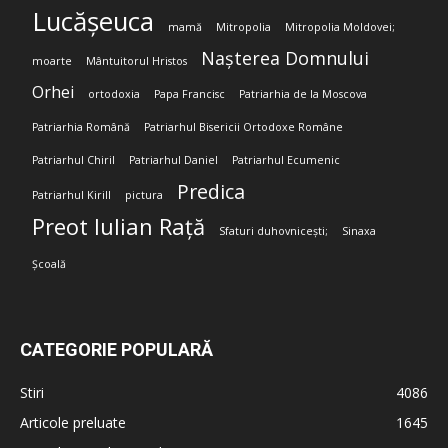
Lucășeuca
mamă
Mitropolia
Mitropolia Moldovei;
Nașterea Domnului
moarte
Mântuitorul Hristos
Orhei
ortodoxia
Papa Francisc
Patriarhia de la Moscova
Patriarhia Română
Patriarhul Bisericii Ortodoxe Române
Patriarhul Chiril
Patriarhul Daniel
Patriarhul Ecumenic
Predica
Patriarhul Kirill
pictura
Preot Iulian Rață
Sfaturi duhovnicești;
Sinaxa
Școală
CATEGORIE POPULARĂ
Stiri
4086
Articole preluate
1645