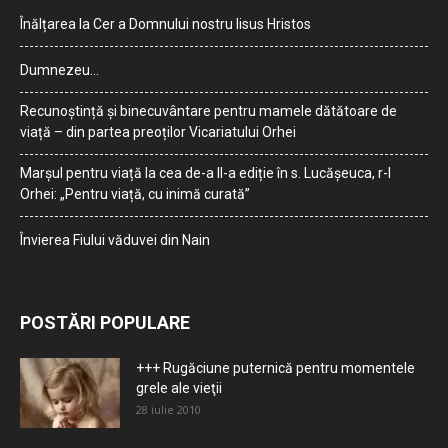
Înălțarea la Cer a Domnului nostru Iisus Hristos
Dumnezeu…
Recunoștință și binecuvântare pentru mamele dătătoare de
viață – din partea preoților Vicariatului Orhei
Marșul pentru viață la cea de-a II-a ediție în s. Lucășeuca, r-l
Orhei: „Pentru viață, cu inimă curată”
Învierea Fiului văduvei din Nain
POSTĂRI POPULARE
+++ Rugăciune puternică pentru momentele
grele ale vieţii
28 iulie 2010