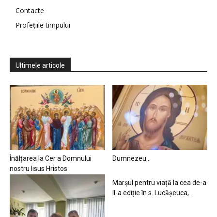
Contacte
Profețiile timpului
Ultimele articole
Înălțarea la Cer a Domnului
Dumnezeu…
nostru Iisus Hristos
Marșul pentru viață la cea de-a
II-a ediție în s. Lucășeuca,...