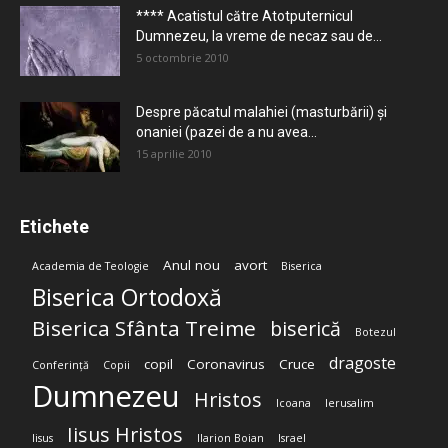
**** Acatistul către Atotputernicul
Dumnezeu, la vreme de necaz sau de...
5 octombrie 2010
Despre păcatul malahiei (masturbării) şi
onaniei (pazei de a nu avea...
15 aprilie 2010
Etichete
Anul nou
avort
Academia de Teologie
Biserica
Biserica Ortodoxă
Biserica Sfânta Treime
biserică
Botezul
dragoste
copil
Coronavirus
Cruce
Conferință
Copii
Dumnezeu
Hristos
Icoana
Ierusalim
Iisus Hristos
Iisus
Ilarion Boian
Israel