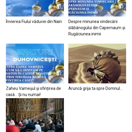
Învierea Fiului văduvei din Nain
Despre minunea vindecării
slăbănogului din Capernaum și
Rugăciunea inimii
Zaheu Vameșul și sfințirea de
Aruncă grija ta spre Domnul…
casă… Și nu numai!