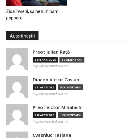
Ziua Învierii, să ne luminăm
popoare…
Autorii noștri
Preot Iulian Raţă
3878 ARTICOLE
6 COMENTARII
http://www.ortodoxia.md
Diacon Victor Casian
581 ARTICOLE
5 COMENTARII
http://www.ortodoxia.md
Preot Victor Mihalachi
210 ARTICOLE
1 COMENTARII
http://www.ortodoxia.md
Cvasniuc Tatiana