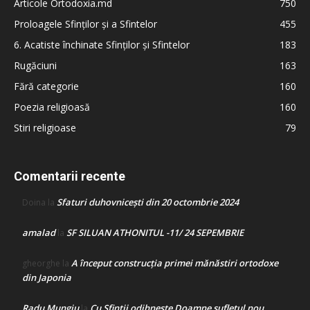
Articole Ortodoxia.md
750
Proloagele Sfinților și a Sfintelor
455
6. Acatiste închinate Sfinților și Sfintelor
183
Rugăciuni
163
Fără categorie
160
Poezia religioasă
160
Stiri religioase
79
Comentarii recente
Sfaturi duhovnicești din 20 octombrie 2024
Doina
la
amalad
SF SILUAN ATHONITUL -11/ 24 SEPEMBRIE
la
A început construcţia primei mănăstiri ortodoxe
gheorghe
la
din Japonia
Radu Mungiu
Cu Sfinții odihnește Doamne sufletul nou
la