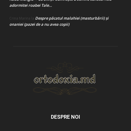
adormitei roabei Tale…
Despre păcatul malahiei (masturbării) şi
Crina Marina
la
onaniei (pazei de a nu avea copii)
DESPRE NOI