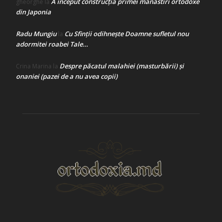
A început construcţia primei mănăstiri ortodoxe
gheorghe
la
din Japonia
Radu Mungiu
Cu Sfinții odihnește Doamne sufletul nou
la
adormitei roabei Tale…
Despre păcatul malahiei (masturbării) şi
Crina Marina
la
onaniei (pazei de a nu avea copii)