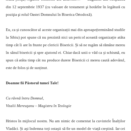
din 12 septembrie 1937 (cu valoare de testament şi hotărîre în legătură cu
poziţia şi rolul Oastei Domnului în Biserica Ortodoxă).
Eu, ca și cunoscător al aceste organizații mai din aproape(terminând studile
la Sibiu) pot spune că nu prezintă nici un pericol această organizație atâta
timp cât îi are în frunte pe clericii Bisericii. Și să ne rugăm să rămâne mereu
în sânul bisericii și spre ajutorul ei. Chiar dacă unii o văd ca și schismă, eu
spun că atâta timp cât nu produce durere Bisericii ci mereu caută adevărul,
este de folos și de susținut.
Doamne fii Păstorul tumei Tale!
Cu râvnă întru Domnul,
Vitalii Mereuţanu – Magistru în Teologie
Hristos în mijlocul nostru. Nu am nimic de comentat la cuvintele Înalților
Vladâci. Și ași îndemna toți ostașii să fie un model de viață creștină. Iar cei