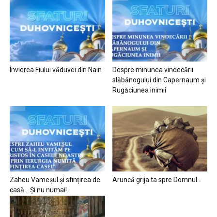
Învierea Fiului văduvei din Nain
Despre minunea vindecării
slăbănogului din Capernaum și
Rugăciunea inimii
Zaheu Vameșul și sfințirea de
Aruncă grija ta spre Domnul…
casă… Și nu numai!