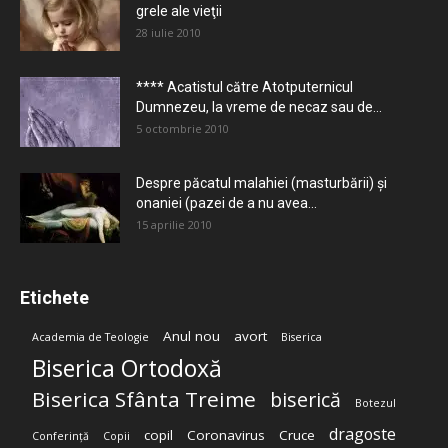
grele ale vieţii
28 iulie 2010
**** Acatistul către Atotputernicul
Dumnezeu, la vreme de necaz sau de...
5 octombrie 2010
Despre păcatul malahiei (masturbării) şi
onaniei (pazei de a nu avea...
15 aprilie 2010
Etichete
Anul nou
avort
Academia de Teologie
Biserica
Biserica Ortodoxă
Biserica Sfânta Treime
biserică
Botezul
dragoste
copil
Coronavirus
Cruce
Conferință
Copii