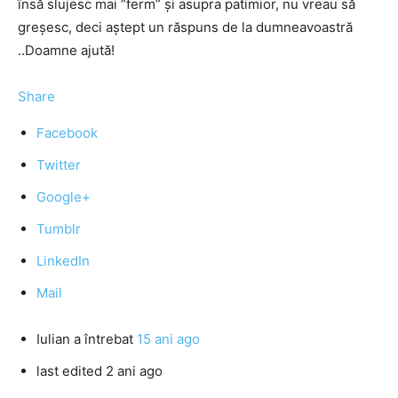
însă slujesc mai ”ferm” şi asupra patimior, nu vreau să
greşesc, deci aştept un răspuns de la dumneavoastră
..Doamne ajută!
Share
Facebook
Twitter
Google+
Tumblr
LinkedIn
Mail
Iulian
a întrebat
15 ani ago
last edited 2 ani ago