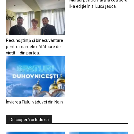
Marșul pentru viață la cea de-a
II-a ediție în s. Lucășeuca,...
Recunoștință și binecuvântare
pentru mamele dătătoare de
viață – din partea...
Învierea Fiului văduvei din Nain
Descoperă ortodoxia