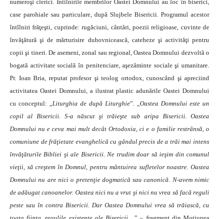
numeroşi clerici. Întîlnirile membrilor Oastei Domnului au loc în biserici,
case parohiale sau particulare, după Slujbele Bisericii. Programul acestor
întîlniri frăţeşti, cuprinde: rugăciuni, cântări, poezii religioase, cuvinte de
învăţătură şi de mărturisire duhovnicească, cateheze şi activităţi pentru
copii şi tineri. De asemeni, zonal sau regional, Oastea Domnului dezvoltă o
bogată activitate socială în penitenciare, aşezăminte sociale şi umanitare.
Pr. Ioan Bria, reputat profesor şi teolog ortodox, cunoscând şi apreciind
activitatea Oastei Domnului, a ilustrat plastic adunările Oastei Domnului
cu conceptul: „
Liturghia de după Liturghie
”. „
Oastea Domnului este un
copil al Bisericii. S-a născut şi trăieşte sub aripa Bisericii. Oastea
Domnului nu e ceva mai mult decât Ortodoxia, ci e o familie restrânsă, o
comuniune de frăţietate evanghelică cu gândul precis de a trăi mai intens
învăţăturile Bibliei şi ale Bisericii. Ne trudim doar să ieşim din comunul
vieţii, să creştem în Domnul, pentru mântuirea sufletelor noastre. Oastea
Domnului nu are nici o pretenţie dogmatică sau canonică. N-avem nimic
de adăugat canoanelor. Oastea nici nu a vrut şi nici nu vrea să facă reguli
peste sau în contra Bisericii. Dar Oastea Domnului vrea să trăiască, cu
toata fiinţa, regulile existente ale Bisericii
…” – fragment din Moţiunea