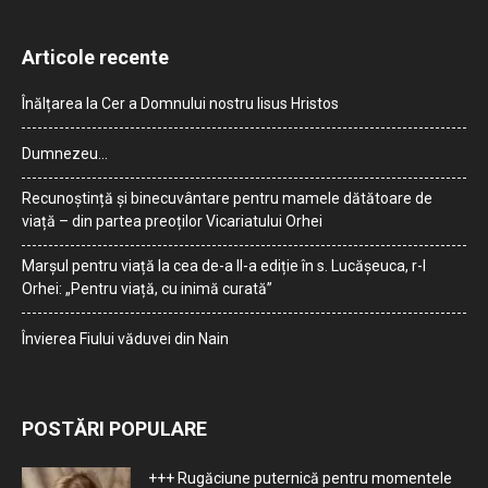
Articole recente
Înălțarea la Cer a Domnului nostru Iisus Hristos
Dumnezeu…
Recunoștință și binecuvântare pentru mamele dătătoare de
viață – din partea preoților Vicariatului Orhei
Marșul pentru viață la cea de-a II-a ediție în s. Lucășeuca, r-l
Orhei: „Pentru viață, cu inimă curată”
Învierea Fiului văduvei din Nain
POSTĂRI POPULARE
+++ Rugăciune puternică pentru momentele