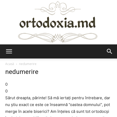
Ortodoxia.md
Acasă
nedumerire
nedumerire
0
0
Sărut dreapta, părinte! Să mă iertaţi pentru întrebare, dar
nu ştiu exact ce este ce înseamnă ”oastea domnului”, pot
merge în acele biserici? Am înţeles că sunt tot ortodocşi