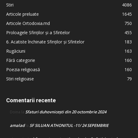
Stiri
4086
Articole preluate
1645
Articole Ortodoxia.md
750
Proloagele Sfinților și a Sfintelor
455
6. Acatiste închinate Sfinților și Sfintelor
183
Rugăciuni
163
Fără categorie
160
Poezia religioasă
160
Stiri religioase
79
Comentarii recente
Sfaturi duhovnicești din 20 octombrie 2024
Doina
la
amalad
SF SILUAN ATHONITUL -11/ 24 SEPEMBRIE
la