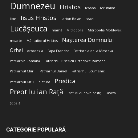
Dumnezeu
Hristos
Icoana
Ierusalim
Iisus Hristos
Iisus
Ilarion Boian
Israel
Lucășeuca
mamă
Mitropolia
Mitropolia Moldovei;
Nașterea Domnului
moarte
Mântuitorul Hristos
Orhei
ortodoxia
Papa Francisc
Patriarhia de la Moscova
Patriarhia Română
Patriarhul Bisericii Ortodoxe Române
Patriarhul Chiril
Patriarhul Daniel
Patriarhul Ecumenic
Predica
Patriarhul Kirill
pictura
Preot Iulian Rață
Sfaturi duhovnicești;
Sinaxa
Școală
CATEGORIE POPULARĂ