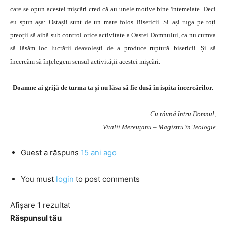
care se opun acestei mișcări cred că au unele motive bine întemeiate. Deci
eu spun așa: Ostașii sunt de un mare folos Bisericii. Și ași ruga pe toți
preoții să aibă sub control orice activitate a Oastei Domnului, ca nu cumva
să lăsăm loc lucrării deavolești de a produce ruptură bisericii. Și să
încercăm să înțelegem sensul activității acestei mișcări.
Doamne ai grijă de turma ta și nu lăsa să fie dusă în ispita încercărilor.
Cu râvnă întru Domnul,
Vitalii Mereuţanu – Magistru în Teologie
Guest
a răspuns
15 ani ago
You must
login
to post comments
Afișare 1 rezultat
Răspunsul tău