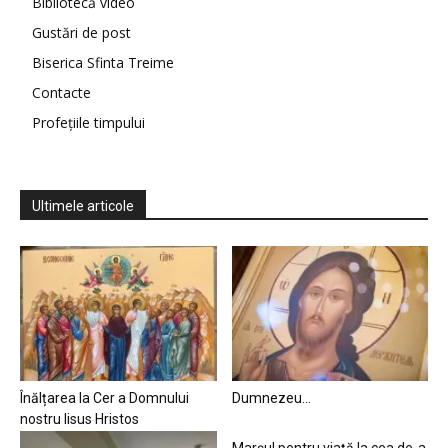
Bibliotecă video
Gustări de post
Biserica Sfinta Treime
Contacte
Profețiile timpului
Ultimele articole
Înălțarea la Cer a Domnului
Dumnezeu…
nostru Iisus Hristos