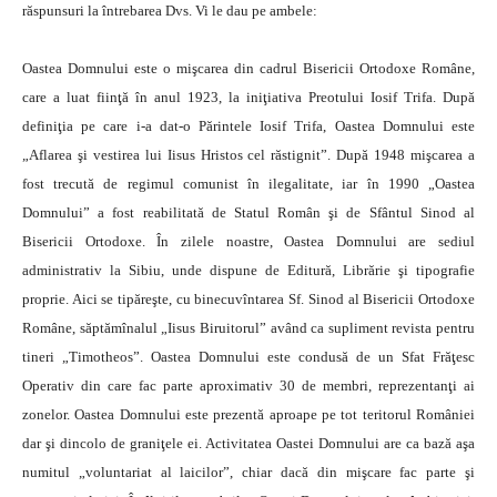
răspunsuri la întrebarea Dvs. Vi le dau pe ambele:
Oastea Domnului este o mişcarea din cadrul Bisericii Ortodoxe Române,
care a luat fiinţă în anul 1923, la iniţiativa Preotului Iosif Trifa. După
definiţia pe care i-a dat-o Părintele Iosif Trifa, Oastea Domnului este
„Aflarea şi vestirea lui Iisus Hristos cel răstignit”. După 1948 mişcarea a
fost trecută de regimul comunist în ilegalitate, iar în 1990 „Oastea
Domnului” a fost reabilitată de Statul Român şi de Sfântul Sinod al
Bisericii Ortodoxe. În zilele noastre, Oastea Domnului are sediul
administrativ la Sibiu, unde dispune de Editură, Librărie şi tipografie
proprie. Aici se tipăreşte, cu binecuvîntarea Sf. Sinod al Bisericii Ortodoxe
Române, săptămînalul „Iisus Biruitorul” având ca supliment revista pentru
tineri „Timotheos”. Oastea Domnului este condusă de un Sfat Frăţesc
Operativ din care fac parte aproximativ 30 de membri, reprezentanţi ai
zonelor. Oastea Domnului este prezentă aproape pe tot teritorul României
dar şi dincolo de graniţele ei. Activitatea Oastei Domnului are ca bază aşa
numitul „voluntariat al laicilor”, chiar dacă din mişcare fac parte şi