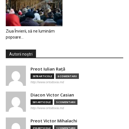
Ziua Învierii, să ne luminăm
popoare…
Autorii noștri
Preot Iulian Raţă
3878 ARTICOLE
6 COMENTARII
http://www.ortodoxia.md
Diacon Victor Casian
581 ARTICOLE
5 COMENTARII
http://www.ortodoxia.md
Preot Victor Mihalachi
210 ARTICOLE
1 COMENTARII