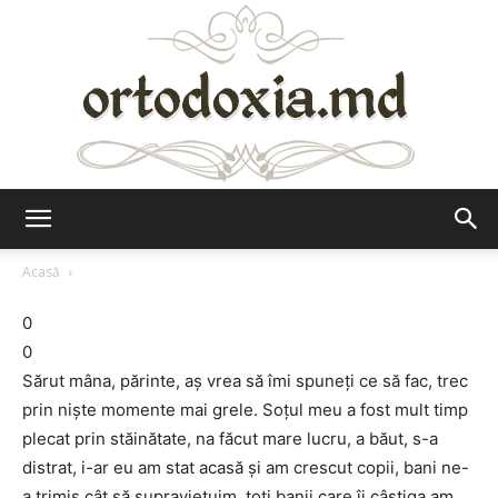
Ortodoxia.md
Acasă
0
0
Sărut mâna, părinte, aş vrea să îmi spuneţi ce să fac, trec
prin nişte momente mai grele. Soţul meu a fost mult timp
plecat prin stăinătate, na făcut mare lucru, a băut, s-a
distrat, i-ar eu am stat acasă şi am crescut copii, bani ne-
a trimis cât să supravieţuim, toţi banii care îi câştiga am