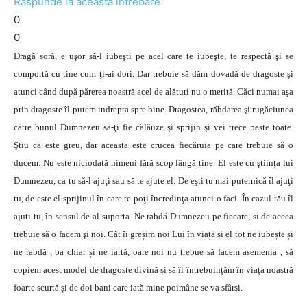
Răspunde la această întrebare
0
0
Dragă soră, e uşor să-l iubeşti pe acel care te iubeşte, te respectă şi se
comportă cu tine cum ţi-ai dori. Dar trebuie să dăm dovadă de dragoste şi
atunci când după părerea noastră acel de alături nu o merită. Căci numai aşa
prin dragoste îl putem indrepta spre bine. Dragostea, răbdarea şi rugăciunea
către bunul Dumnezeu să-ţi fie călăuze şi sprijin şi vei trece peste toate.
Ştiu că este greu, dar aceasta este crucea fiecăruia pe care trebuie să o
ducem. Nu este niciodată nimeni fără scop lângă tine. El este cu ştiinţa lui
Dumnezeu, ca tu să-l ajuţi sau să te ajute el. De eşti tu mai puternică îl ajuţi
tu, de este el sprijinul în care te poţi încredinţa atunci o faci. În cazul tău îl
ajuti tu, în sensul de-al suporta. Ne rabdă Dumnezeu pe fiecare, si de aceea
trebuie să o facem şi noi. Cât îi greșim noi Lui în viață și el tot ne iubește și
ne rabdă , ba chiar și ne iartă, oare noi nu trebue să facem asemenia , să
copiem acest model de dragoste divină și să îl întrebuințăm în viața noastră
foarte scurtă și de doi bani care iată mine poimâne se va sfârși.