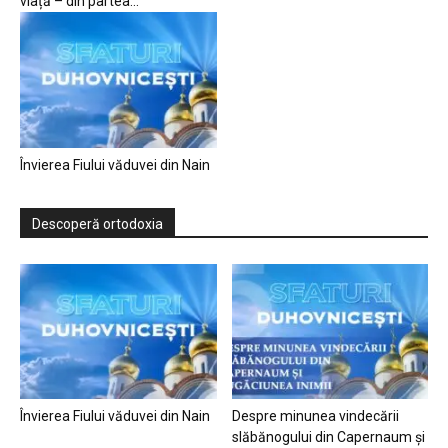
viață – din partea...
Învierea Fiului văduvei din Nain
Descoperă ortodoxia
Învierea Fiului văduvei din Nain
Despre minunea vindecării
slăbănogului din Capernaum și