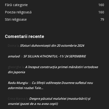
Fără categorie
160
Poezia religioasă
160
Stiri religioase
79
Comentarii recente
Sfaturi duhovnicești din 20 octombrie 2024
Doina
la
amalad
SF SILUAN ATHONITUL -11/ 24 SEPEMBRIE
la
A început construcţia primei mănăstiri ortodoxe
gheorghe
la
din Japonia
Radu Mungiu
Cu Sfinții odihnește Doamne sufletul nou
la
adormitei roabei Tale…
Despre păcatul malahiei (masturbării) şi
Crina Marina
la
onaniei (pazei de a nu avea copii)