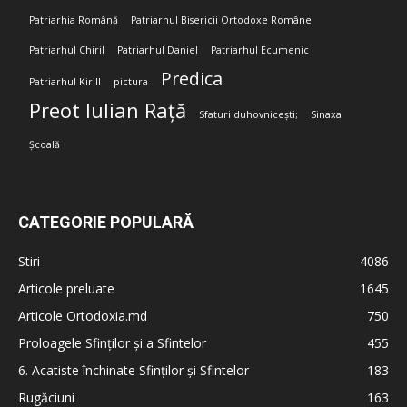
Patriarhia Română
Patriarhul Bisericii Ortodoxe Române
Patriarhul Chiril
Patriarhul Daniel
Patriarhul Ecumenic
Predica
Patriarhul Kirill
pictura
Preot Iulian Rață
Sfaturi duhovnicești;
Sinaxa
Școală
CATEGORIE POPULARĂ
Stiri
4086
Articole preluate
1645
Articole Ortodoxia.md
750
Proloagele Sfinților și a Sfintelor
455
6. Acatiste închinate Sfinților și Sfintelor
183
Rugăciuni
163