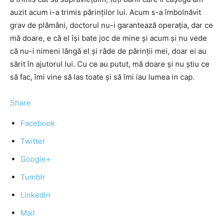
auzit acum i-a trimis părinţilor lui. Acum s-a îmbolnăvit
grav de plămâni, doctorul nu-i garantează operaţia, dar ce
mă doare, e că el îşi bate joc de mine şi acum şi nu vede
că nu-i nimeni lângă el şi râde de părinţii mei, doar ei au
sărit în ajutorul lui. Cu ce au putut, mă doare şi nu ştiu ce
să fac, îmi vine să las toate şi să îmi iau lumea in cap.
Share
Facebook
Twitter
Google+
Tumblr
LinkedIn
Mail