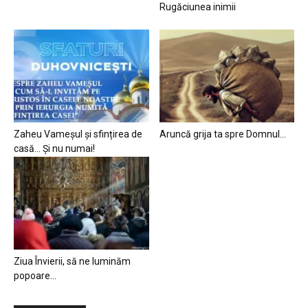
Rugăciunea inimii
Zaheu Vameșul și sfințirea de
Aruncă grija ta spre Domnul…
casă… Și nu numai!
Ziua Învierii, să ne luminăm
popoare…