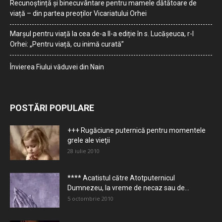
Recunoștință și binecuvântare pentru mamele dătătoare de
viață – din partea preoților Vicariatului Orhei
Marșul pentru viață la cea de-a II-a ediție în s. Lucășeuca, r-l
Orhei: „Pentru viață, cu inimă curată”
Învierea Fiului văduvei din Nain
POSTĂRI POPULARE
+++ Rugăciune puternică pentru momentele
grele ale vieţii
28 iulie 2010
**** Acatistul către Atotputernicul
Dumnezeu, la vreme de necaz sau de...
5 octombrie 2010