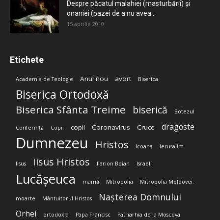
Despre păcatul malahiei (masturbării) şi
onaniei (pazei de a nu avea...
15 aprilie 2010
Etichete
Anul nou
avort
Academia de Teologie
Biserica
Biserica Ortodoxă
Biserica Sfânta Treime
biserică
Botezul
dragoste
copil
Coronavirus
Cruce
Conferință
Copii
Dumnezeu
Hristos
Icoana
Ierusalim
Iisus Hristos
Iisus
Ilarion Boian
Israel
Lucășeuca
mamă
Mitropolia
Mitropolia Moldovei;
Nașterea Domnului
moarte
Mântuitorul Hristos
Orhei
ortodoxia
Papa Francisc
Patriarhia de la Moscova