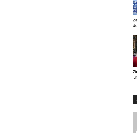
Za
de
Zi
lu