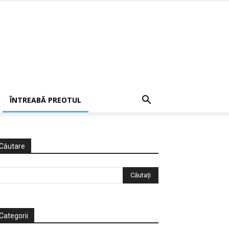
ÎNTREABĂ PREOTUL
Căutare
Categorii