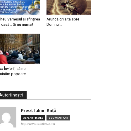
heu Vameșul și sfințirea
Aruncă grija ta spre
 casă… Și nu numai!
Domnul…
ua Învierii, să ne
minăm popoare…
Autorii noștri
Preot Iulian Raţă
3878 ARTICOLE
6 COMENTARII
http://www.ortodoxia.md