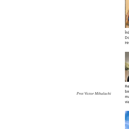
În
Do
Hr
Re
bi
Prot Victor Mihalachi
ma
vi