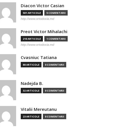
Diacon Victor Casian
581 ARTICOLE
5 COMENTARII
http://www.ortodoxia.md
Preot Victor Mihalachi
210 ARTICOLE
1 COMENTARII
http://www.ortodoxia.md
Cvasniuc Tatiana
88 ARTICOLE
0 COMENTARII
Nadejda B.
32 ARTICOLE
0 COMENTARII
Vitalii Mereutanu
23 ARTICOLE
0 COMENTARII