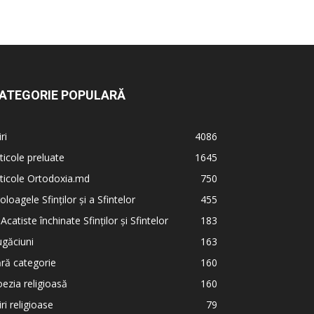
ATEGORIE POPULARĂ
iri
4086
ticole preluate
1645
ticole Ortodoxia.md
750
oloagele Sfinților și a Sfintelor
455
 Acatiste închinate Sfinților și Sfintelor
183
găciuni
163
ră categorie
160
ezia religioasă
160
iri religioase
79