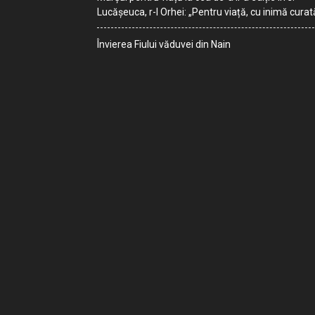
Lucășeuca, r-l Orhei: „Pentru viață, cu inimă curat
Învierea Fiului văduvei din Nain