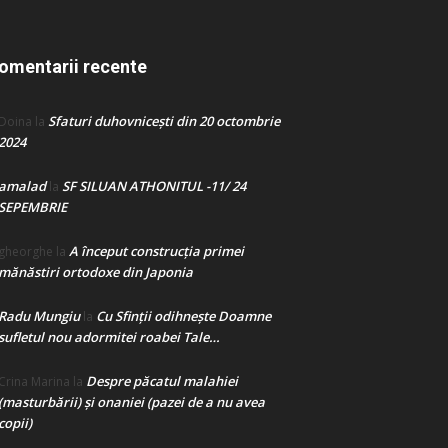
omentarii recente
Sfaturi duhovnicești din 20 octombrie
Doina
la
2024
amalad
SF SILUAN ATHONITUL -11/ 24
la
SEPEMBRIE
A început construcţia primei
gheorghe
la
mănăstiri ortodoxe din Japonia
Radu Mungiu
Cu Sfinții odihnește Doamne
la
sufletul nou adormitei roabei Tale…
Despre păcatul malahiei
Crina Marina
la
(masturbării) şi onaniei (pazei de a nu avea
copii)