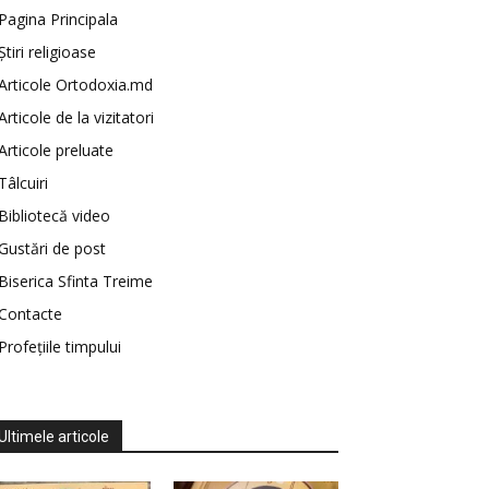
Pagina Principala
Știri religioase
Articole Ortodoxia.md
Articole de la vizitatori
Articole preluate
Tâlcuiri
Bibliotecă video
Gustări de post
Biserica Sfinta Treime
Contacte
Profețiile timpului
Ultimele articole