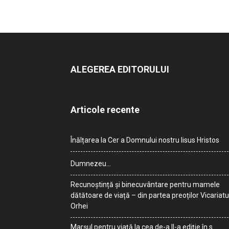
ALEGEREA EDITORULUI
Articole recente
Înălțarea la Cer a Domnului nostru Iisus Hristos
Dumnezeu…
Recunoștință și binecuvântare pentru mamele
dătătoare de viață – din partea preoților Vicariatu
Orhei
Marșul pentru viață la cea de-a II-a ediție în s.