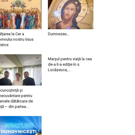
ălțarea la Cer a
Dumnezeu…
mnului nostru Iisus
istos
Marșul pentru viață la cea
de-a II-a ediție în s.
Lucășeuca,...
cunoștință și
necuvântare pentru
mele dătătoare de
ață – din partea...