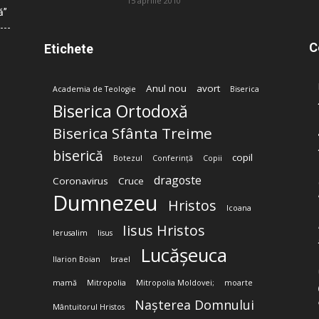
15 aprilie 2010
ă”
C
Etichete
Anul nou
avort
Academia de Teologie
Biserica
Biserica Ortodoxă
Biserica Sfânta Treime
biserică
copil
Botezul
Conferință
Copii
dragoste
Coronavirus
Cruce
Dumnezeu
Hristos
Icoana
Iisus Hristos
Ierusalim
Iisus
Lucășeuca
Ilarion Boian
Israel
mamă
Mitropolia
Mitropolia Moldovei;
moarte
Nașterea Domnului
Mântuitorul Hristos