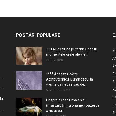
POSTĂRI POPULARE
C
+++ Rugăciune puternică pentru
St
momentele grele ale vieţii
Ar
28 iulie 2010
Ar
Pr
**** Acatistul către
Atotputernicul Dumnezeu, la
6.
vreme de necaz sau de...
Ru
5 octombrie 2010
Fă
lui
Despre păcatul malahiei
Po
(masturbării) şi onaniei (pazei de
a nu avea...
St