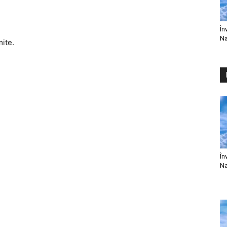
În
Na
mite.
În
Na