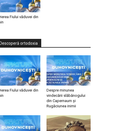
vierea Fiului văduvei din
in
Descoperă ortodoxia
vierea Fiului văduvei din
Despre minunea
in
vindecării slăbănogului
din Capernaum și
Rugăciunea inimii