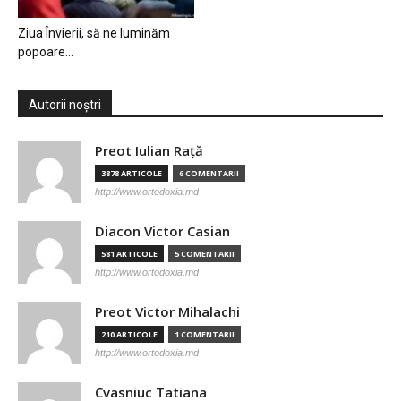
Ziua Învierii, să ne luminăm
popoare…
Autorii noștri
Preot Iulian Raţă
3878 ARTICOLE
6 COMENTARII
http://www.ortodoxia.md
Diacon Victor Casian
581 ARTICOLE
5 COMENTARII
http://www.ortodoxia.md
Preot Victor Mihalachi
210 ARTICOLE
1 COMENTARII
http://www.ortodoxia.md
Cvasniuc Tatiana