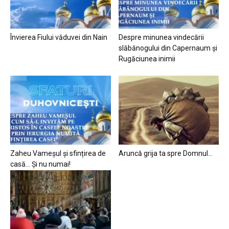
Învierea Fiului văduvei din Nain
Despre minunea vindecării
slăbănogului din Capernaum și
Rugăciunea inimii
Zaheu Vameșul și sfințirea de
Aruncă grija ta spre Domnul…
casă… Și nu numai!