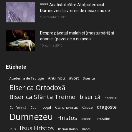
**** Acatistul către Atotputernicul
Dumnezeu, la vreme de necaz sau de...
5 octombrie 2010
Despre păcatul malahiei (masturbării) şi
onaniei (pazei de a nu avea...
15 aprilie 2010
Etichete
Anul nou
avort
Academia de Teologie
Biserica
Biserica Ortodoxă
Biserica Sfânta Treime
biserică
Botezul
dragoste
copil
Coronavirus
Cruce
Conferință
Copii
Dumnezeu
Hristos
Icoana
Ierusalim
Iisus Hristos
Iisus
Ilarion Boian
Israel