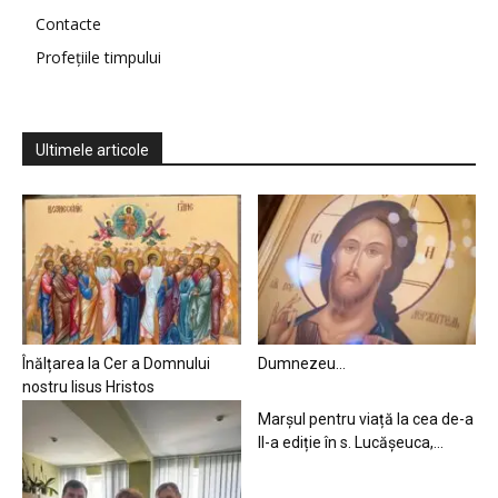
Contacte
Profețiile timpului
Ultimele articole
Înălțarea la Cer a Domnului
Dumnezeu…
nostru Iisus Hristos
Marșul pentru viață la cea de-a
II-a ediție în s. Lucășeuca,...