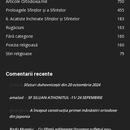
Articole Ortodoxia.md
750
Proloagele Sfinților și a Sfintelor
455
6. Acatiste închinate Sfinților și Sfintelor
183
Rugăciuni
163
Fără categorie
160
Poezia religioasă
160
Stiri religioase
79
Comentarii recente
Sfaturi duhovnicești din 20 octombrie 2024
Doina
la
amalad
SF SILUAN ATHONITUL -11/ 24 SEPEMBRIE
la
A început construcţia primei mănăstiri ortodoxe
gheorghe
la
din Japonia
Radu Mungiu
Cu Sfinții odihnește Doamne sufletul nou
la