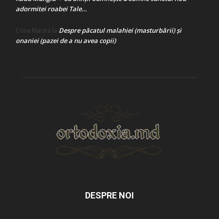
adormitei roabei Tale…
Despre păcatul malahiei (masturbării) şi
Crina Marina
la
onaniei (pazei de a nu avea copii)
DESPRE NOI