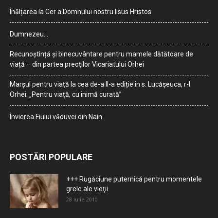
Înălțarea la Cer a Domnului nostru Iisus Hristos
Dumnezeu…
Recunoștință și binecuvântare pentru mamele dătătoare de
viață – din partea preoților Vicariatului Orhei
Marșul pentru viață la cea de-a II-a ediție în s. Lucășeuca, r-l
Orhei: „Pentru viață, cu inimă curată”
Învierea Fiului văduvei din Nain
POSTĂRI POPULARE
+++ Rugăciune puternică pentru momentele
grele ale vieţii
28 iulie 2010