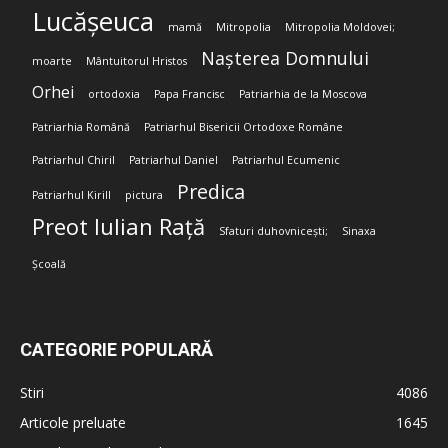
Lucășeuca
mamă
Mitropolia
Mitropolia Moldovei;
Nașterea Domnului
moarte
Mântuitorul Hristos
Orhei
ortodoxia
Papa Francisc
Patriarhia de la Moscova
Patriarhia Română
Patriarhul Bisericii Ortodoxe Române
Patriarhul Chiril
Patriarhul Daniel
Patriarhul Ecumenic
Predica
Patriarhul Kirill
pictura
Preot Iulian Rață
Sfaturi duhovnicești;
Sinaxa
Școală
CATEGORIE POPULARĂ
Stiri
4086
Articole preluate
1645