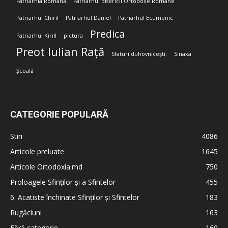
Patriarhia Română
Patriarhul Bisericii Ortodoxe Române
Patriarhul Chiril
Patriarhul Daniel
Patriarhul Ecumenic
Predica
Patriarhul Kirill
pictura
Preot Iulian Rață
Sfaturi duhovnicești;
Sinaxa
Școală
CATEGORIE POPULARĂ
Stiri
4086
Articole preluate
1645
Articole Ortodoxia.md
750
Proloagele Sfinților și a Sfintelor
455
6. Acatiste închinate Sfinților și Sfintelor
183
Rugăciuni
163
Fără categorie
160