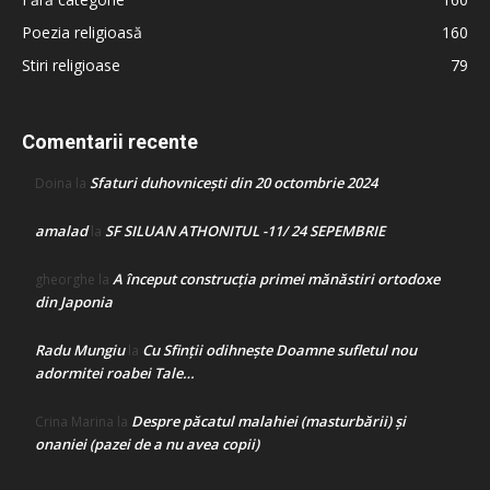
Poezia religioasă
160
Stiri religioase
79
Comentarii recente
Sfaturi duhovnicești din 20 octombrie 2024
Doina
la
amalad
SF SILUAN ATHONITUL -11/ 24 SEPEMBRIE
la
A început construcţia primei mănăstiri ortodoxe
gheorghe
la
din Japonia
Radu Mungiu
Cu Sfinții odihnește Doamne sufletul nou
la
adormitei roabei Tale…
Despre păcatul malahiei (masturbării) şi
Crina Marina
la
onaniei (pazei de a nu avea copii)