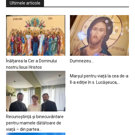
Ultimele articole
Înălțarea la Cer a Domnului
Dumnezeu…
nostru Iisus Hristos
Marșul pentru viață la cea de-a
II-a ediție în s. Lucășeuca,...
Recunoștință și binecuvântare
pentru mamele dătătoare de
viață – din partea...