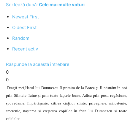
Sortează după:
Cele mai multe voturi
Newest First
Oldest First
Random
Recent activ
Răspunde la această întrebare
0
0
Dragii mei,Harul lui Dumnezeu îl primim de la Botez și îl păstrăm în noi
prin Sfintele Taine și prin toate faptele bune. Adica prin post, rugăciune,
spovedanie, împărtășanie, citirea cărților sfinte, priveghere, milostenie,
smerenie, nașterea și creșterea copiilor în frica lui Dumnezeu și toate
celelalte.