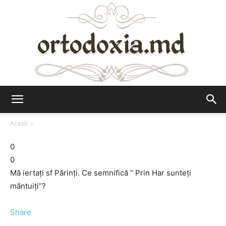
Ortodoxia.md
Acasă
0
0
Mă iertaţi sf Părinţi. Ce semnifică ” Prin Har sunteţi
mântuiţi”?
Share