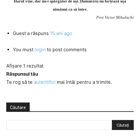
Harul vine, dar nu-i spărgător de uși. Dumnezeu nu forțează ușa
nimănui ca să între.
Prot Victor Mihalachi
Guest
a răspuns
15 ani ago
You must
login
to post comments
Afișare 1 rezultat
Răspunsul tău
Te rog să te
autentifici
mai întâi pentru a trimite.
Căutare