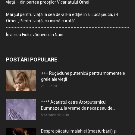
viață – din partea preoților Vicariatului Orhei
Marșul pentru viață la cea de-a II-a ediție în s. Lucășeuca, r-l
Orhei: „Pentru viață, cu inimă curată”
Învierea Fiului văduvei din Nain
POSTĂRI POPULARE
+++ Rugăciune puternică pentru momentele
grele ale vieţii
28 iulie 2010
**** Acatistul către Atotputernicul
Dumnezeu, la vreme de necaz sau de...
5 octombrie 2010
Despre păcatul malahiei (masturbării) şi