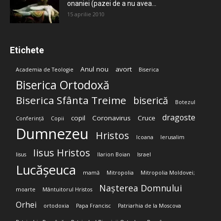
onaniei (pazei de a nu avea...
15 aprilie 2010
Etichete
Anul nou
avort
Academia de Teologie
Biserica
Biserica Ortodoxă
Biserica Sfânta Treime
biserică
Botezul
dragoste
copil
Coronavirus
Cruce
Conferință
Copii
Dumnezeu
Hristos
Icoana
Ierusalim
Iisus Hristos
Iisus
Ilarion Boian
Israel
Lucășeuca
mamă
Mitropolia
Mitropolia Moldovei;
Nașterea Domnului
moarte
Mântuitorul Hristos
Orhei
ortodoxia
Papa Francisc
Patriarhia de la Moscova