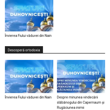
Învierea Fiului văduvei din Nain
Descoperă ortodoxia
Învierea Fiului văduvei din Nain
Despre minunea vindecării
slăbănogului din Capernaum și
Rugăciunea inimii