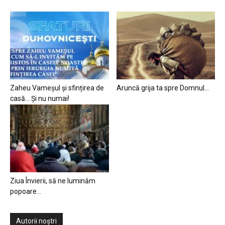
Zaheu Vameșul și sfințirea de
Aruncă grija ta spre Domnul…
casă… Și nu numai!
Ziua Învierii, să ne luminăm
popoare…
Autorii noștri