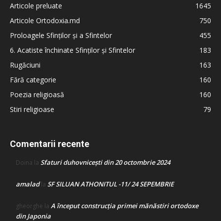
Articole preluate
1645
Articole Ortodoxia.md
750
Proloagele Sfinților și a Sfintelor
455
6. Acatiste închinate Sfinților și Sfintelor
183
Rugăciuni
163
Fără categorie
160
Poezia religioasă
160
Stiri religioase
79
Comentarii recente
Sfaturi duhovnicești din 20 octombrie 2024
Doina
la
amalad
SF SILUAN ATHONITUL -11/ 24 SEPEMBRIE
la
A început construcţia primei mănăstiri ortodoxe
gheorghe
la
din Japonia