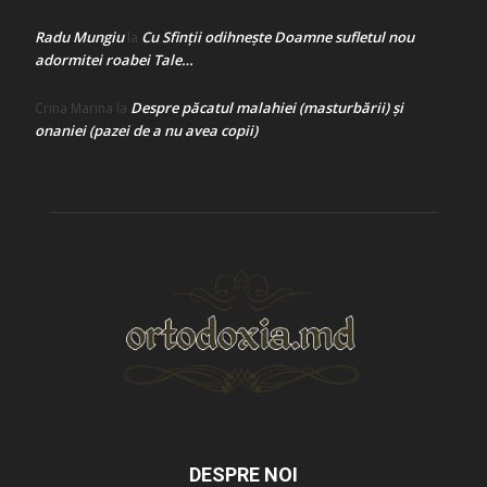
Radu Mungiu
Cu Sfinții odihnește Doamne sufletul nou
la
adormitei roabei Tale…
Despre păcatul malahiei (masturbării) şi
Crina Marina
la
onaniei (pazei de a nu avea copii)
DESPRE NOI