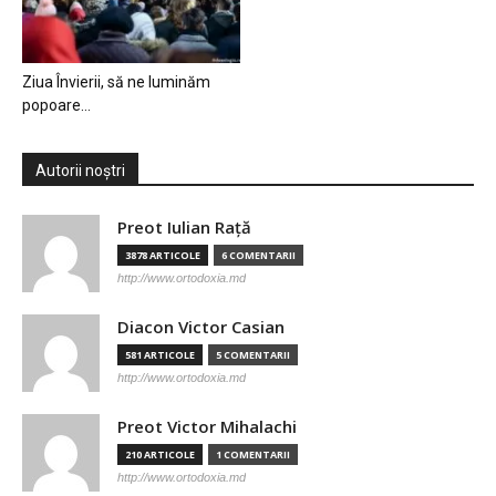
Ziua Învierii, să ne luminăm
popoare…
Autorii noștri
Preot Iulian Raţă
3878 ARTICOLE
6 COMENTARII
http://www.ortodoxia.md
Diacon Victor Casian
581 ARTICOLE
5 COMENTARII
http://www.ortodoxia.md
Preot Victor Mihalachi
210 ARTICOLE
1 COMENTARII
http://www.ortodoxia.md