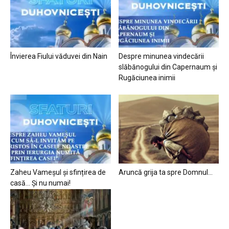
Învierea Fiului văduvei din Nain
Despre minunea vindecării
slăbănogului din Capernaum și
Rugăciunea inimii
Zaheu Vameșul și sfințirea de
Aruncă grija ta spre Domnul…
casă… Și nu numai!