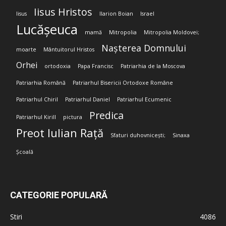
Iisus Hristos
Iisus
Ilarion Boian
Israel
Lucășeuca
mamă
Mitropolia
Mitropolia Moldovei;
Nașterea Domnului
moarte
Mântuitorul Hristos
Orhei
ortodoxia
Papa Francisc
Patriarhia de la Moscova
Patriarhia Română
Patriarhul Bisericii Ortodoxe Române
Patriarhul Chiril
Patriarhul Daniel
Patriarhul Ecumenic
Predica
Patriarhul Kirill
pictura
Preot Iulian Rață
Sfaturi duhovnicești;
Sinaxa
Școală
CATEGORIE POPULARĂ
Stiri
4086