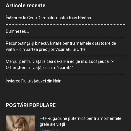
Articole recente
Înălțarea la Cer a Domnului nostru Iisus Hristos
Dumnezeu…
Recunoștință și binecuvântare pentru mamele dătătoare de
viață – din partea preoților Vicariatului Orhei
Marșul pentru viață la cea de-a II-a ediție în s. Lucășeuca, r-l
Orhei: „Pentru viață, cu inimă curată”
Învierea Fiului văduvei din Nain
POSTĂRI POPULARE
+++ Rugăciune puternică pentru momentele
grele ale vieţii
28 iulie 2010