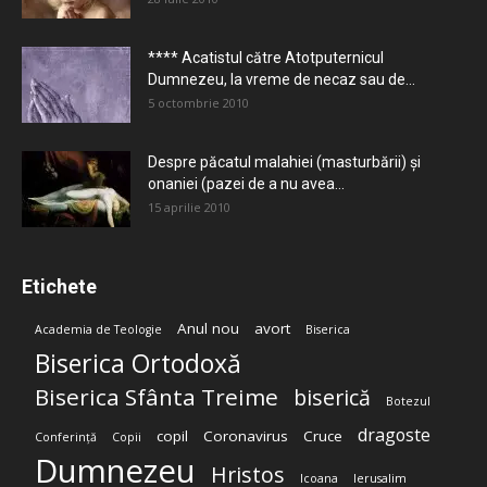
**** Acatistul către Atotputernicul
Dumnezeu, la vreme de necaz sau de...
5 octombrie 2010
Despre păcatul malahiei (masturbării) şi
onaniei (pazei de a nu avea...
15 aprilie 2010
Etichete
Anul nou
avort
Academia de Teologie
Biserica
Biserica Ortodoxă
Biserica Sfânta Treime
biserică
Botezul
dragoste
copil
Coronavirus
Cruce
Conferință
Copii
Dumnezeu
Hristos
Icoana
Ierusalim