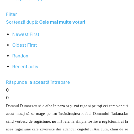
Filter
Sortează după:
Cele mai multe voturi
Newest First
Oldest First
Random
Recent activ
Răspunde la această întrebare
0
0
Domnul Dumnezeu să o aibă în paza sa și voi ruga și pe toți cei care vor citi
acest mesaj să se roage pentru însănătoșirea roabei Domnului Tatiana.Iar
când vorbesc de rugăciune, nu mă refer la simpla rostire a rugăciunii, ci la
acea rugăciune care izvorăște din adâncul cugetului.
Așa cum, chiar de se