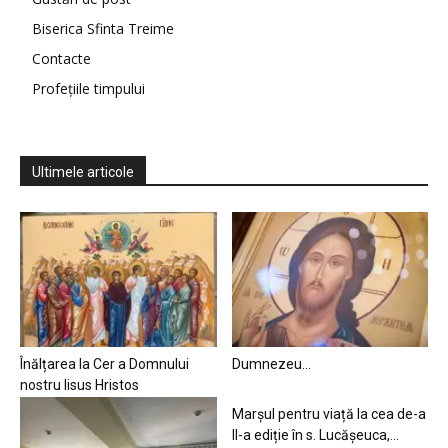
Biserica Sfinta Treime
Contacte
Profețiile timpului
Ultimele articole
Înălțarea la Cer a Domnului
Dumnezeu…
nostru Iisus Hristos
Marșul pentru viață la cea de-a
II-a ediție în s. Lucășeuca,...