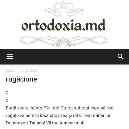
Ortodoxia.md
Acasă
rugăciune
rugăciune
0
0
Bună seara, sfinte Părinte! Cu tot sufletul meu Vă rog
rugaţi-vă pentru însănătoşirea şi întărirea roabei lui
Dumnezeu Tatiana! Vă mulţumesc mult.