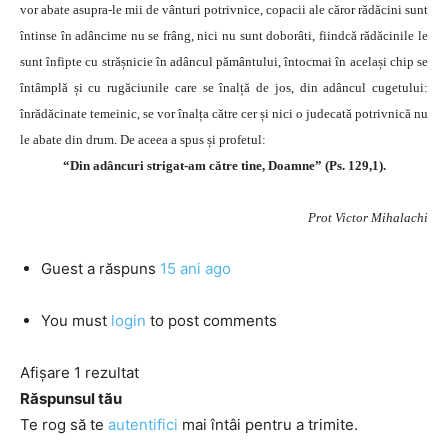
vor abate asupra-le mii de vânturi potrivnice, copacii ale căror rădăcini sunt
întinse în adâncime nu se frâng, nici nu sunt doborâti, fiindcă rădăcinile le
sunt înfipte cu strășnicie în adâncul pământului, întocmai în același chip se
întâmplă și cu rugăciunile care se înalță de jos, din adâncul cugetului:
înrădăcinate temeinic, se vor înalța către cer și nici o judecată potrivnică nu
le abate din drum. De aceea a spus și profetul:
“Din adâncuri strigat-am către tine, Doamne” (Ps. 129,1).
Prot Victor Mihalachi
Guest
a răspuns
15 ani ago
You must
login
to post comments
Afișare 1 rezultat
Răspunsul tău
Te rog să te
autentifici
mai întâi pentru a trimite.