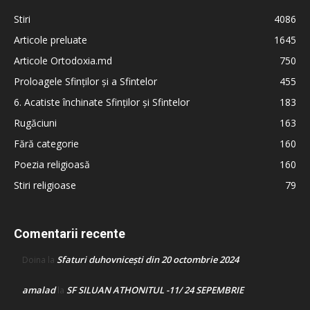
Stiri
4086
Articole preluate
1645
Articole Ortodoxia.md
750
Proloagele Sfinților și a Sfintelor
455
6. Acatiste închinate Sfinților și Sfintelor
183
Rugăciuni
163
Fără categorie
160
Poezia religioasă
160
Stiri religioase
79
Comentarii recente
Sfaturi duhovnicești din 20 octombrie 2024
Doina
la
amalad
SF SILUAN ATHONITUL -11/ 24 SEPEMBRIE
la