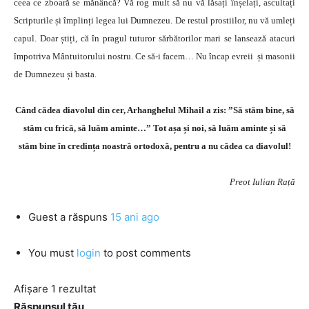
ceea ce zboară se mănâncă? Vă rog mult să nu vă lăsați înșelați, ascultați
Scripturile și împlinți legea lui Dumnezeu. De restul prostiilor, nu vă umleți
capul. Doar știți, că în pragul tuturor sărbătorilor mari se lansează atacuri
împotriva Mântuitorului nostru. Ce să-i facem… Nu încap evreii și masonii
de Dumnezeu și basta.
Când cădea diavolul din cer, Arhanghelul Mihail a zis: ”Să stăm bine, să
stăm cu frică, să luăm aminte…” Tot așa și noi, să luăm aminte și să
stăm bine în credința noastră ortodoxă, pentru a nu cădea ca diavolul!
Preot Iulian Rață
Guest
a răspuns
15 ani ago
You must
login
to post comments
Afișare 1 rezultat
Răspunsul tău