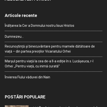
Articole recente
Înălțarea la Cer a Domnului nostru Iisus Hristos
Dumnezeu…
Recunoștință și binecuvântare pentru mamele dătătoare de
viață – din partea preoților Vicariatului Orhei
Marșul pentru viață la cea de-a II-a ediție în s. Lucășeuca, r-l
Orhei: „Pentru viață, cu inimă curată”
Învierea Fiului văduvei din Nain
POSTĂRI POPULARE