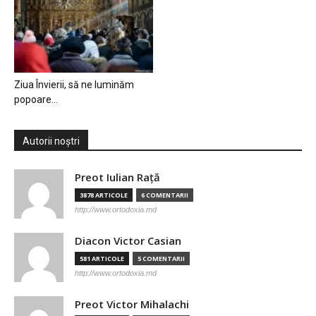
Ziua Învierii, să ne luminăm
popoare…
Autorii noștri
Preot Iulian Raţă
3878 ARTICOLE
6 COMENTARII
http://www.ortodoxia.md
Diacon Victor Casian
581 ARTICOLE
5 COMENTARII
http://www.ortodoxia.md
Preot Victor Mihalachi