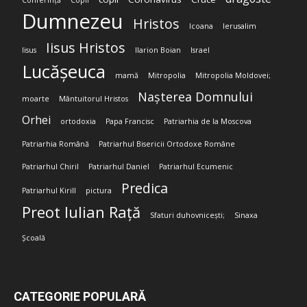
Conferință
Copii
Dumnezeu
Hristos
Icoana
Ierusalim
Iisus Hristos
Iisus
Ilarion Boian
Israel
Lucășeuca
mamă
Mitropolia
Mitropolia Moldovei;
Nașterea Domnului
moarte
Mântuitorul Hristos
Orhei
ortodoxia
Papa Francisc
Patriarhia de la Moscova
Patriarhia Română
Patriarhul Bisericii Ortodoxe Române
Patriarhul Chiril
Patriarhul Daniel
Patriarhul Ecumenic
Predica
Patriarhul Kirill
pictura
Preot Iulian Rață
Sfaturi duhovnicești;
Sinaxa
Școală
CATEGORIE POPULARĂ