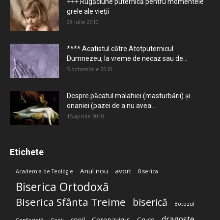
+++ Rugăciune puternică pentru momentele
grele ale vieţii
28 iulie 2010
**** Acatistul către Atotputernicul
Dumnezeu, la vreme de necaz sau de...
5 octombrie 2010
Despre păcatul malahiei (masturbării) şi
onaniei (pazei de a nu avea...
15 aprilie 2010
Etichete
Anul nou
avort
Academia de Teologie
Biserica
Biserica Ortodoxă
Biserica Sfânta Treime
biserică
Botezul
dragoste
copil
Coronavirus
Cruce