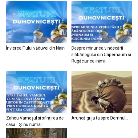
Învierea Fiului văduvei din Nain
Despre minunea vindecării
slăbănogului din Capernaum și
Rugăciunea inimii
Zaheu Vameșul și sfințirea de
Aruncă grija ta spre Domnul…
casă… Și nu numai!