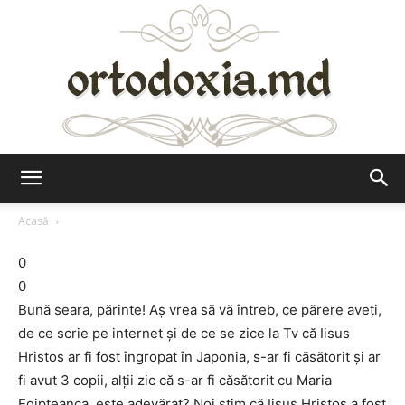
Ortodoxia.md
Acasă
0
0
Bună seara, părinte! Aş vrea să vă întreb, ce părere aveţi,
de ce scrie pe internet şi de ce se zice la Tv că Iisus
Hristos ar fi fost îngropat în Japonia, s-ar fi căsătorit şi ar
fi avut 3 copii, alţii zic că s-ar fi căsătorit cu Maria
Egipteanca, este adevărat? Noi ştim că Iisus Hristos a fost