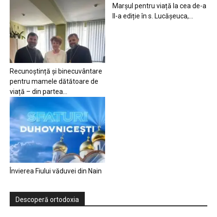
Marșul pentru viață la cea de-a
II-a ediție în s. Lucășeuca,...
Recunoștință și binecuvântare
pentru mamele dătătoare de
viață – din partea...
Învierea Fiului văduvei din Nain
Descoperă ortodoxia