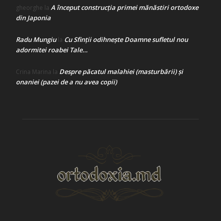
A început construcţia primei mănăstiri ortodoxe
gheorghe
la
din Japonia
Radu Mungiu
Cu Sfinții odihnește Doamne sufletul nou
la
adormitei roabei Tale…
Despre păcatul malahiei (masturbării) şi
Crina Marina
la
onaniei (pazei de a nu avea copii)