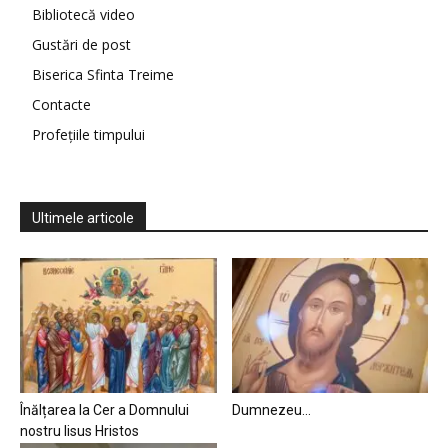
Bibliotecă video
Gustări de post
Biserica Sfinta Treime
Contacte
Profețiile timpului
Ultimele articole
Înălțarea la Cer a Domnului
Dumnezeu…
nostru Iisus Hristos