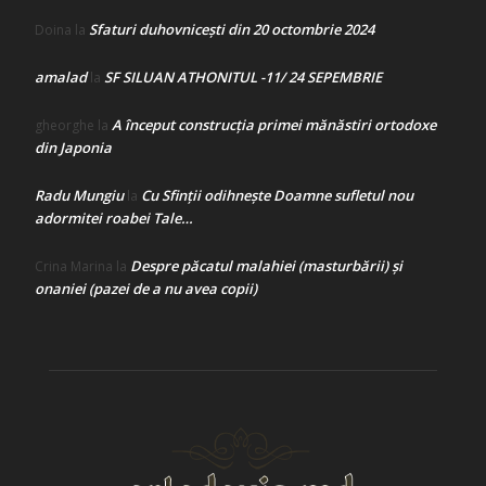
Sfaturi duhovnicești din 20 octombrie 2024
Doina
la
amalad
SF SILUAN ATHONITUL -11/ 24 SEPEMBRIE
la
A început construcţia primei mănăstiri ortodoxe
gheorghe
la
din Japonia
Radu Mungiu
Cu Sfinții odihnește Doamne sufletul nou
la
adormitei roabei Tale…
Despre păcatul malahiei (masturbării) şi
Crina Marina
la
onaniei (pazei de a nu avea copii)