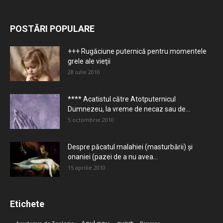
POSTĂRI POPULARE
+++ Rugăciune puternică pentru momentele
grele ale vieţii
28 iulie 2010
**** Acatistul către Atotputernicul
Dumnezeu, la vreme de necaz sau de...
5 octombrie 2010
Despre păcatul malahiei (masturbării) şi
onaniei (pazei de a nu avea...
15 aprilie 2010
Etichete