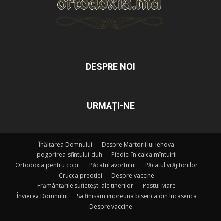
DESPRE NOI
URMAȚI-NE
Înălțarea Domnului
Despre Martorii lui Iehova
pogorirea-sfintului-duh
Piedici în calea mîntuirii
Ortodoxia pentru copii
Păcatul avortului
Păcatul vrăjitoriilor
Crucea preoției
Despre vaccine
Frământările sufletești ale tinerilor
Postul Mare
Învierea Domnului
Sa finisam impreuna biserica din lucaseuca
Despre vaccine