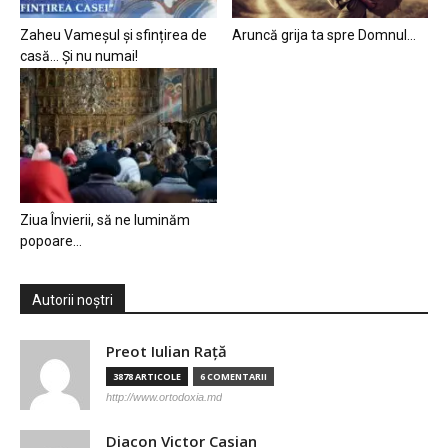
Zaheu Vameșul și sfințirea de
Aruncă grija ta spre Domnul…
casă… Și nu numai!
Ziua Învierii, să ne luminăm
popoare…
Autorii noștri
Preot Iulian Raţă
3878 ARTICOLE
6 COMENTARII
http://www.ortodoxia.md
Diacon Victor Casian