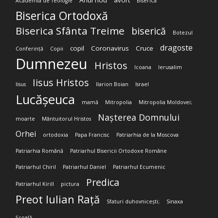
Anul nou
avort
Academia de Teologie
Biserica
Biserica Ortodoxă
Biserica Sfânta Treime
biserică
Botezul
dragoste
copil
Coronavirus
Cruce
Conferință
Copii
Dumnezeu
Hristos
Icoana
Ierusalim
Iisus Hristos
Iisus
Ilarion Boian
Israel
Lucășeuca
mamă
Mitropolia
Mitropolia Moldovei;
Nașterea Domnului
moarte
Mântuitorul Hristos
Orhei
ortodoxia
Papa Francisc
Patriarhia de la Moscova
Patriarhia Română
Patriarhul Bisericii Ortodoxe Române
Patriarhul Chiril
Patriarhul Daniel
Patriarhul Ecumenic
Predica
Patriarhul Kirill
pictura
Preot Iulian Rață
Sfaturi duhovnicești;
Sinaxa
Școală