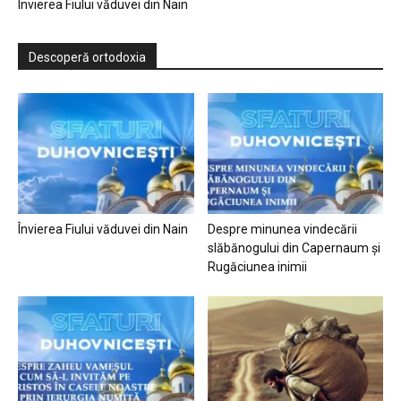
Învierea Fiului văduvei din Nain
Descoperă ortodoxia
Învierea Fiului văduvei din Nain
Despre minunea vindecării
slăbănogului din Capernaum și
Rugăciunea inimii