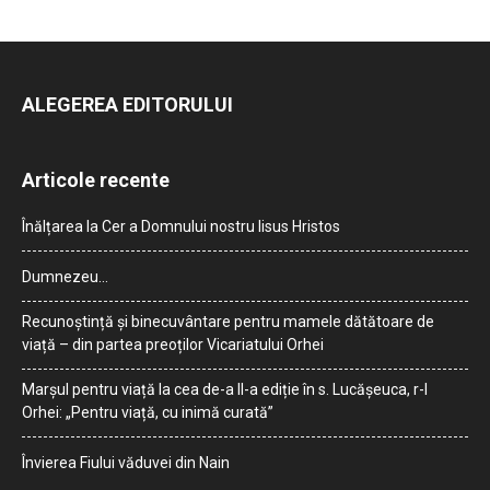
ALEGEREA EDITORULUI
Articole recente
Înălțarea la Cer a Domnului nostru Iisus Hristos
Dumnezeu…
Recunoștință și binecuvântare pentru mamele dătătoare de
viață – din partea preoților Vicariatului Orhei
Marșul pentru viață la cea de-a II-a ediție în s. Lucășeuca, r-l
Orhei: „Pentru viață, cu inimă curată”
Învierea Fiului văduvei din Nain