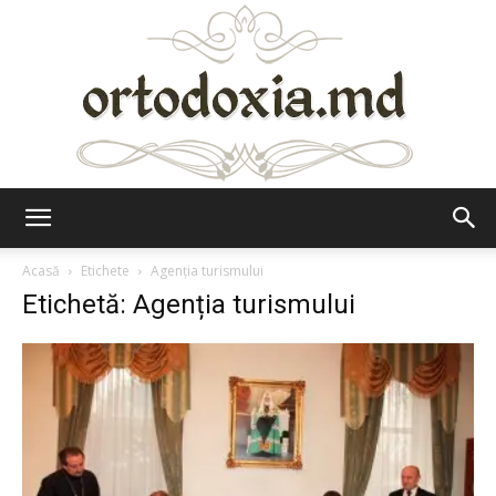
Ortodoxia.md
Acasă
Etichete
Agenția turismului
Etichetă: Agenția turismului