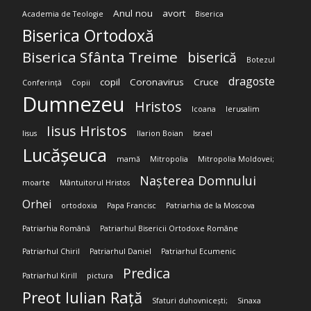
Anul nou
avort
Academia de Teologie
Biserica
Biserica Ortodoxă
Biserica Sfânta Treime
biserică
Botezul
dragoste
copil
Coronavirus
Cruce
Conferință
Copii
Dumnezeu
Hristos
Icoana
Ierusalim
Iisus Hristos
Iisus
Ilarion Boian
Israel
Lucășeuca
mamă
Mitropolia
Mitropolia Moldovei;
Nașterea Domnului
moarte
Mântuitorul Hristos
Orhei
ortodoxia
Papa Francisc
Patriarhia de la Moscova
Patriarhia Română
Patriarhul Bisericii Ortodoxe Române
Patriarhul Chiril
Patriarhul Daniel
Patriarhul Ecumenic
Predica
Patriarhul Kirill
pictura
Preot Iulian Rață
Sfaturi duhovnicești;
Sinaxa