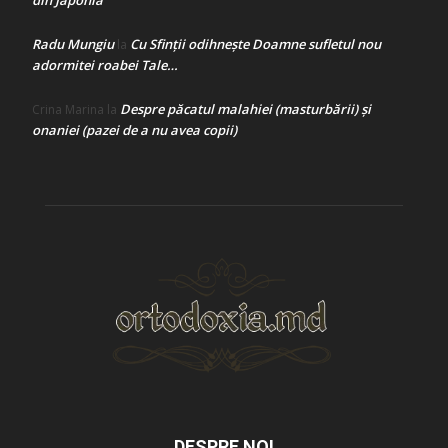
din Japonia
Radu Mungiu
Cu Sfinții odihnește Doamne sufletul nou
la
adormitei roabei Tale…
Despre păcatul malahiei (masturbării) şi
Crina Marina
la
onaniei (pazei de a nu avea copii)
DESPRE NOI