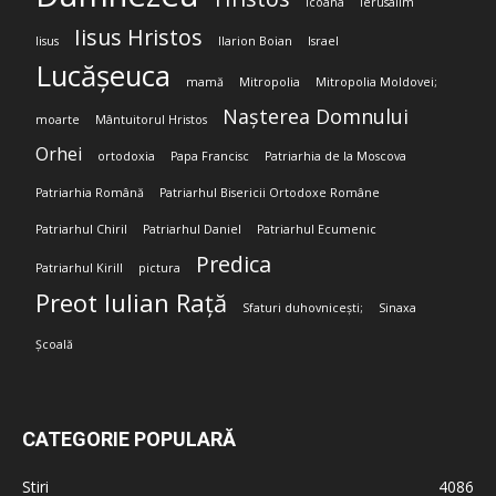
Icoana
Ierusalim
Iisus Hristos
Iisus
Ilarion Boian
Israel
Lucășeuca
mamă
Mitropolia
Mitropolia Moldovei;
Nașterea Domnului
moarte
Mântuitorul Hristos
Orhei
ortodoxia
Papa Francisc
Patriarhia de la Moscova
Patriarhia Română
Patriarhul Bisericii Ortodoxe Române
Patriarhul Chiril
Patriarhul Daniel
Patriarhul Ecumenic
Predica
Patriarhul Kirill
pictura
Preot Iulian Rață
Sfaturi duhovnicești;
Sinaxa
Școală
CATEGORIE POPULARĂ
Stiri
4086