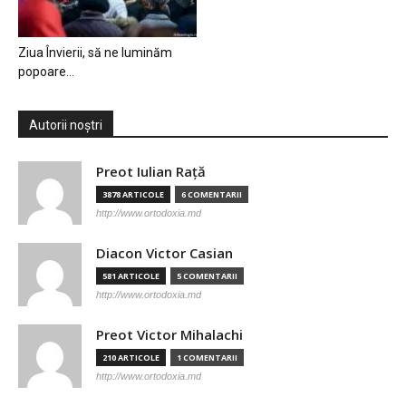
Ziua Învierii, să ne luminăm
popoare…
Autorii noștri
Preot Iulian Raţă
3878 ARTICOLE
6 COMENTARII
http://www.ortodoxia.md
Diacon Victor Casian
581 ARTICOLE
5 COMENTARII
http://www.ortodoxia.md
Preot Victor Mihalachi
210 ARTICOLE
1 COMENTARII
http://www.ortodoxia.md