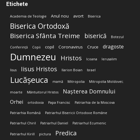
Etichete
Anul nou
avort
Academia de Teologie
Biserica
Biserica Ortodoxă
Biserica Sfânta Treime
biserică
Botezul
dragoste
copil
Coronavirus
Cruce
Conferință
Copii
Dumnezeu
Hristos
Icoana
Ierusalim
Iisus Hristos
Iisus
Ilarion Boian
Israel
Lucășeuca
mamă
Mitropolia
Mitropolia Moldovei;
Nașterea Domnului
moarte
Mântuitorul Hristos
Orhei
ortodoxia
Papa Francisc
Patriarhia de la Moscova
Patriarhia Română
Patriarhul Bisericii Ortodoxe Române
Patriarhul Chiril
Patriarhul Daniel
Patriarhul Ecumenic
Predica
Patriarhul Kirill
pictura