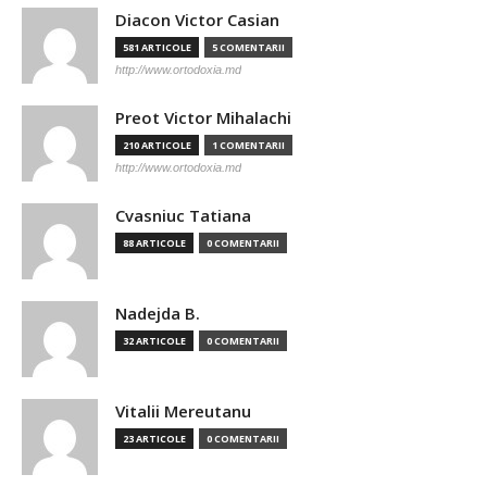
Diacon Victor Casian
581 ARTICOLE
5 COMENTARII
http://www.ortodoxia.md
Preot Victor Mihalachi
210 ARTICOLE
1 COMENTARII
http://www.ortodoxia.md
Cvasniuc Tatiana
88 ARTICOLE
0 COMENTARII
Nadejda B.
32 ARTICOLE
0 COMENTARII
Vitalii Mereutanu
23 ARTICOLE
0 COMENTARII