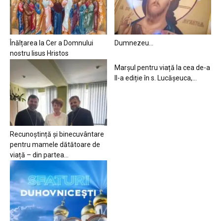
Înălțarea la Cer a Domnului
Dumnezeu…
nostru Iisus Hristos
Marșul pentru viață la cea de-a
II-a ediție în s. Lucășeuca,...
Recunoștință și binecuvântare
pentru mamele dătătoare de
viață – din partea...