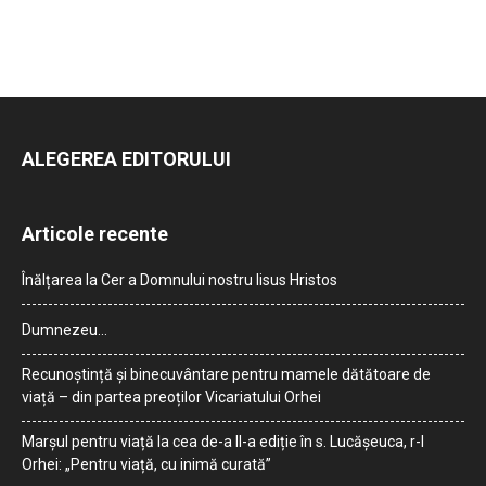
ALEGEREA EDITORULUI
Articole recente
Înălțarea la Cer a Domnului nostru Iisus Hristos
Dumnezeu…
Recunoștință și binecuvântare pentru mamele dătătoare de
viață – din partea preoților Vicariatului Orhei
Marșul pentru viață la cea de-a II-a ediție în s. Lucășeuca, r-l
Orhei: „Pentru viață, cu inimă curată”