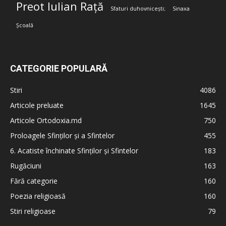
Preot Iulian Rață
Sfaturi duhovnicești;
Sinaxa
Școală
CATEGORIE POPULARĂ
Stiri
4086
Articole preluate
1645
Articole Ortodoxia.md
750
Proloagele Sfinților și a Sfintelor
455
6. Acatiste închinate Sfinților și Sfintelor
183
Rugăciuni
163
Fără categorie
160
Poezia religioasă
160
Stiri religioase
79