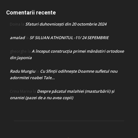
Comentarii recente
Sfaturi duhovnicești din 20 octombrie 2024
Doina
la
amalad
SF SILUAN ATHONITUL -11/ 24 SEPEMBRIE
la
A început construcţia primei mănăstiri ortodoxe
gheorghe
la
din Japonia
Radu Mungiu
Cu Sfinții odihnește Doamne sufletul nou
la
adormitei roabei Tale…
Despre păcatul malahiei (masturbării) şi
Crina Marina
la
onaniei (pazei de a nu avea copii)