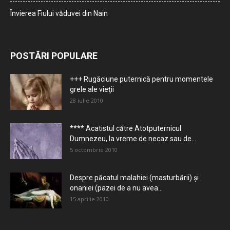
Învierea Fiului văduvei din Nain
POSTĂRI POPULARE
+++ Rugăciune puternică pentru momentele
grele ale vieţii
28 iulie 2010
**** Acatistul către Atotputernicul
Dumnezeu, la vreme de necaz sau de...
5 octombrie 2010
Despre păcatul malahiei (masturbării) şi
onaniei (pazei de a nu avea...
15 aprilie 2010