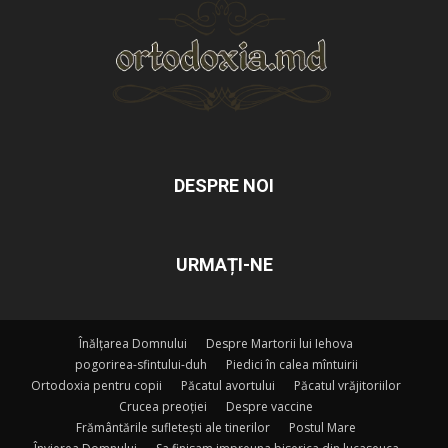
DESPRE NOI
URMAȚI-NE
Înălțarea Domnului
Despre Martorii lui Iehova
pogorirea-sfintului-duh
Piedici în calea mîntuirii
Ortodoxia pentru copii
Păcatul avortului
Păcatul vrăjitoriilor
Crucea preoției
Despre vaccine
Frământările sufletești ale tinerilor
Postul Mare