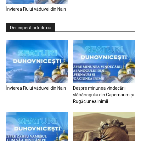
Învierea Fiului văduvei din Nain
Descoperă ortodoxia
Învierea Fiului văduvei din Nain
Despre minunea vindecării
slăbănogului din Capernaum și
Rugăciunea inimii