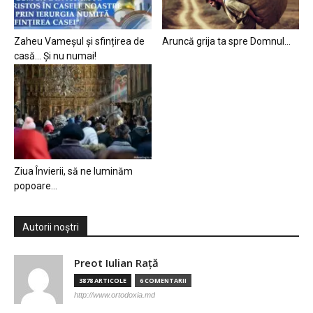
Zaheu Vameșul și sfințirea de
Aruncă grija ta spre Domnul…
casă… Și nu numai!
Ziua Învierii, să ne luminăm
popoare…
Autorii noștri
Preot Iulian Raţă
3878 ARTICOLE
6 COMENTARII
http://www.ortodoxia.md