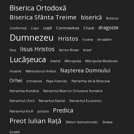
Biserica Ortodoxă
Biserica Sfânta Treime
biserică
Botezul
dragoste
copil
Coronavirus
Cruce
Conferință
Copii
Dumnezeu
Hristos
Icoana
Ierusalim
Iisus Hristos
Iisus
Ilarion Boian
Israel
Lucășeuca
mamă
Mitropolia
Mitropolia Moldovei;
Nașterea Domnului
moarte
Mântuitorul Hristos
Orhei
ortodoxia
Papa Francisc
Patriarhia de la Moscova
Patriarhia Română
Patriarhul Bisericii Ortodoxe Române
Patriarhul Chiril
Patriarhul Daniel
Patriarhul Ecumenic
Predica
Patriarhul Kirill
pictura
Preot Iulian Rață
Sfaturi duhovnicești;
Sinaxa
Școală