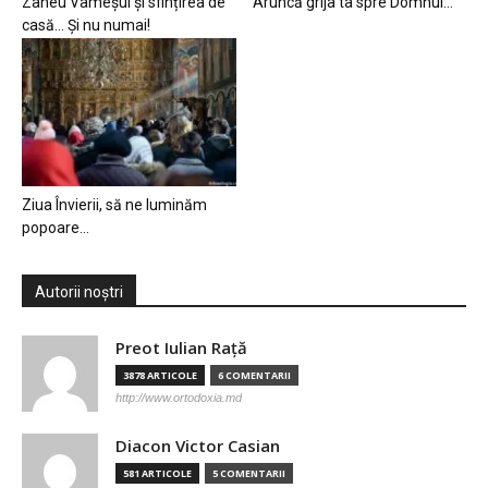
Zaheu Vameșul și sfințirea de
Aruncă grija ta spre Domnul…
casă… Și nu numai!
Ziua Învierii, să ne luminăm
popoare…
Autorii noștri
Preot Iulian Raţă
3878 ARTICOLE
6 COMENTARII
http://www.ortodoxia.md
Diacon Victor Casian
581 ARTICOLE
5 COMENTARII