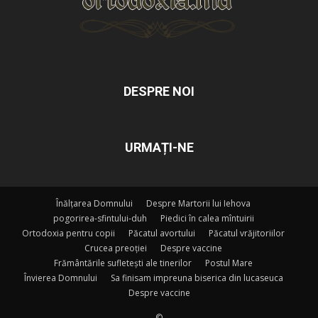
DESPRE NOI
URMAȚI-NE
Înălțarea Domnului
Despre Martorii lui Iehova
pogorirea-sfintului-duh
Piedici în calea mîntuirii
Ortodoxia pentru copii
Păcatul avortului
Păcatul vrăjitoriilor
Crucea preoției
Despre vaccine
Frământările sufletești ale tinerilor
Postul Mare
Învierea Domnului
Sa finisam impreuna biserica din lucaseuca
Despre vaccine
©