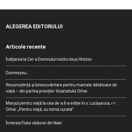
ALEGEREA EDITORULUI
Articole recente
Înălțarea la Cer a Domnului nostru Iisus Hristos
Dumnezeu…
Recunoștință și binecuvântare pentru mamele dătătoare de
viață – din partea preoților Vicariatului Orhei
Marșul pentru viață la cea de-a II-a ediție în s. Lucășeuca, r-l
Orhei: „Pentru viață, cu inimă curată”
Învierea Fiului văduvei din Nain