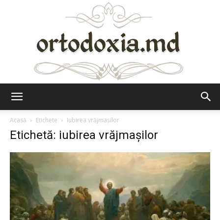
Ortodoxia.md
Acasă
Etichete
Iubirea vrăjmașilor
Etichetă: iubirea vrăjmașilor