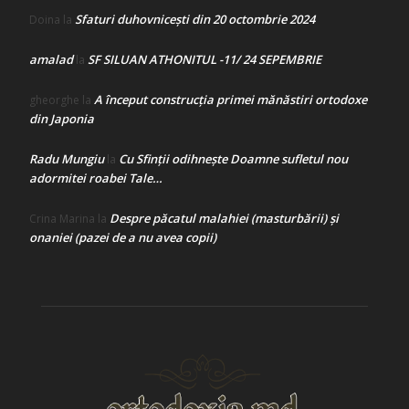
Sfaturi duhovnicești din 20 octombrie 2024
Doina
la
amalad
SF SILUAN ATHONITUL -11/ 24 SEPEMBRIE
la
A început construcţia primei mănăstiri ortodoxe
gheorghe
la
din Japonia
Radu Mungiu
Cu Sfinții odihnește Doamne sufletul nou
la
adormitei roabei Tale…
Despre păcatul malahiei (masturbării) şi
Crina Marina
la
onaniei (pazei de a nu avea copii)