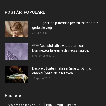
POSTĂRI POPULARE
+++ Rugăciune puternică pentru momentele
grele ale vieţii
28 iulie 2010
**** Acatistul către Atotputernicul
Dumnezeu, la vreme de necaz sau de...
5 octombrie 2010
Despre păcatul malahiei (masturbării) şi
onaniei (pazei de a nu avea...
15 aprilie 2010
Etichete
Anul nou
avort
Academia de Teologie
Biserica