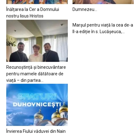
Înălțarea la Cer a Domnului
Dumnezeu…
nostru Iisus Hristos
Marșul pentru viață la cea de-a
II-a ediție în s. Lucășeuca,...
Recunoștință și binecuvântare
pentru mamele dătătoare de
viață – din partea...
Învierea Fiului văduvei din Nain