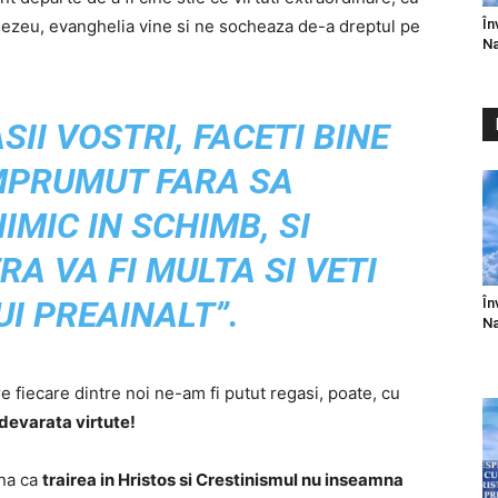
În
nezeu, evanghelia vine si ne socheaza de-a dreptul pe
Na
SII VOSTRI, FACETI BINE
IMPRUMUT FARA SA
IMIC IN SCHIMB, SI
A VA FI MULTA SI VETI
ELUI PREAINALT”.
În
Na
re fiecare dintre noi ne-am fi putut regasi, poate, cu
devarata virtute!
una ca
trairea in Hristos si Crestinismul nu inseamna