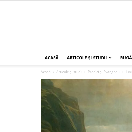
ACASĂ
ARTICOLE ŞI STUDII
RUGĂ
Acasă
Articole şi studii
Predici şi Evanghelii
Iub