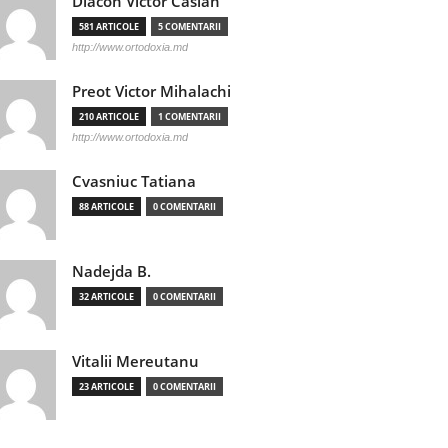
Diacon Victor Casian
581 ARTICOLE
5 COMENTARII
http://www.ortodoxia.md
Preot Victor Mihalachi
210 ARTICOLE
1 COMENTARII
http://www.ortodoxia.md
Cvasniuc Tatiana
88 ARTICOLE
0 COMENTARII
Nadejda B.
32 ARTICOLE
0 COMENTARII
Vitalii Mereutanu
23 ARTICOLE
0 COMENTARII