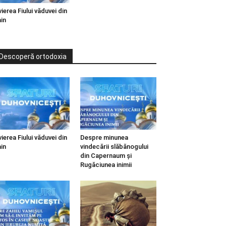
vierea Fiului văduvei din
in
Descoperă ortodoxia
vierea Fiului văduvei din
Despre minunea
in
vindecării slăbănogului
din Capernaum și
Rugăciunea inimii