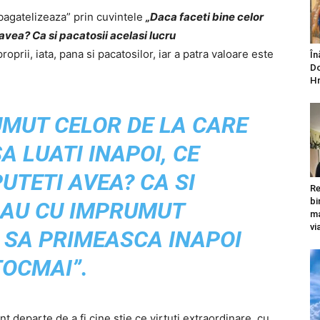
„bagatelizeaza” prin cuvintele
„Daca faceti bine celor
avea? Ca si pacatosii acelasi lucru
proprii, iata, pana si pacatosilor, iar a patra valoare este
În
Do
Hr
UMUT CELOR DE LA CARE
A LUATI INAPOI, CE
UTETI AVEA? CA SI
Re
bi
DAU CU IMPRUMUT
ma
vi
 SA PRIMEASCA INAPOI
TOCMAI”.
t departe de a fi cine stie ce virtuti extraordinare, cu