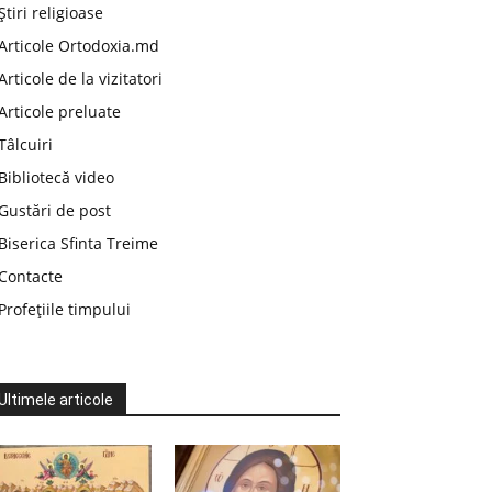
Știri religioase
Articole Ortodoxia.md
Articole de la vizitatori
Articole preluate
Tâlcuiri
Bibliotecă video
Gustări de post
Biserica Sfinta Treime
Contacte
Profețiile timpului
Ultimele articole