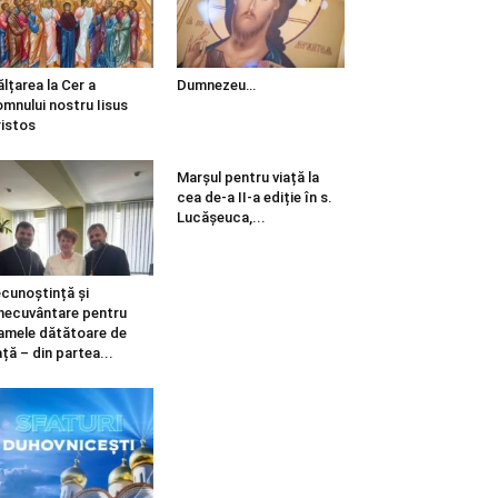
ălțarea la Cer a
Dumnezeu…
mnului nostru Iisus
istos
Marșul pentru viață la
cea de-a II-a ediție în s.
Lucășeuca,...
cunoștință și
necuvântare pentru
mele dătătoare de
ață – din partea...