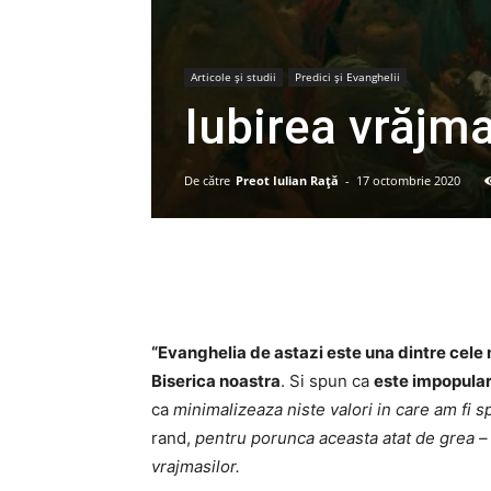
Articole şi studii
Predici şi Evanghelii
Iubirea vrăjma
De către
Preot Iulian Raţă
-
17 octombrie 2020
“Evanghelia de astazi este una dintre cele
Biserica noastra
. Si spun ca
este impopula
ca
minimalizeaza niste valori in care am fi 
rand,
pentru porunca aceasta atat de grea – p
vrajmasilor.