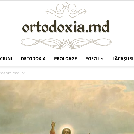
CIUNI
ORTODOXIA
PROLOAGE
POEZII
LĂCAŞURI
Ortodoxia.md
irea vrăjmașilor…