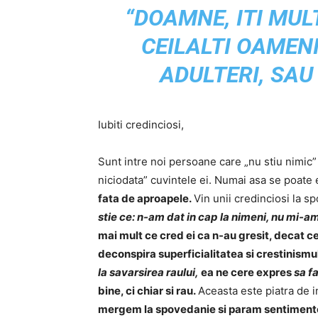
“DOAMNE, ITI MU
CEILALTI OAMENI
ADULTERI, SAU
Iubiti credinciosi,
Sunt intre noi persoane care „nu stiu nimic”
niciodata” cuvintele ei. Numai asa se poate
fata de aproapele.
Vin unii credinciosi la s
stie ce: n-am dat in cap la nimeni, nu mi-am
mai mult ce cred ei ca n-au gresit, decat c
deconspira superficialitatea si crestinismu
la savarsirea raului,
ea ne cere expres
sa f
bine, ci chiar si rau.
Aceasta este piatra de i
mergem la spovedanie si param sentimentel