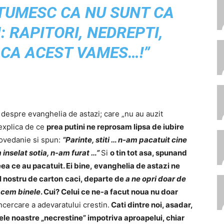
LTUMESC CA NU SUNT CA
: RAPITORI, NEDREPTI,
 CA ACEST VAMES…!”
 despre evanghelia de astazi; care „nu au auzit
 explica de ce
prea putini ne reprosam lipsa de iubire
povedanie si spun:
“Parinte, stiti … n-am pacatuit cine
 inselat sotia, n-am furat …”
Si
o tin tot asa, spunand
eea ce au pacatuit. Ei bine, evanghelia de astazi ne
l nostru de carton
caci, departe de
a ne opri doar de
acem binele
. Cui? Celui ce ne-a facut noua nu doar
ncercare a adevaratului crestin.
Cati dintre noi, asadar,
e noastre „necrestine” impotriva aproapelui, chiar