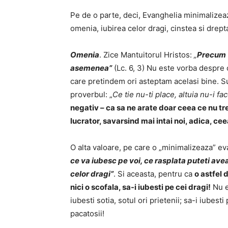
Pe de o parte, deci, Evanghelia minimalizeaza
omenia, iubirea celor dragi, cinstea si drept
Omenia
. Zice Mantuitorul Hristos:
„
Precum v
asemenea”
(Lc. 6, 3) Nu este vorba despre 
care pretindem ori asteptam acelasi bine. Su
proverbul: „
Ce tie nu-ti place, altuia nu-i fa
negativ – ca sa ne arate doar ceea ce nu tre
lucrator, savarsind mai intai noi, adica, cee
O alta valoare, pe care o „minimalizeaza” eva
ce va iubesc pe voi, ce rasplata puteti avea
celor dragi”
. Si aceasta, pentru ca
o astfel 
nici o scofala, sa-i iubesti pe cei dragi!
Nu es
iubesti sotia, sotul ori prietenii; sa-i iubesti
pacatosii!