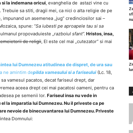
si la indemana oricui
, evanghelia de astazi vine cu
Za
”. Trebuie sa stiti, dragii mei, ca nici o alta religie de pe
sf
e, impunand un asemenea „jug” credinciosilor sai –
nu
a Mozaica, spune:
“Sa iubesti pe aproapele tau si sa
usulmanul propovaduieste „
razboiul sfant”.
Hristos, insa,
temeietorii de religii
, El este cel mai „cutezator” si mai
aintea lui Dumnezeu atitudinea de dispret, de ura sau
Zi
lu
sa ne amintim de
pilda vamesului si a fariseului
(Lc. 18,
a sa vamesul pacatos, decat fariseul drept, dar
n vremea aceea drept cei mai pacatosi oameni, pentru ca
adesea pe semenii lor.
Fariseul insa nu vede in
l la imparatia lui Dumnezeu. Nu il priveste ca pe
a are nevoie de binecuvantarea lui Dumnezeu. Priveste
naintea Domnului: