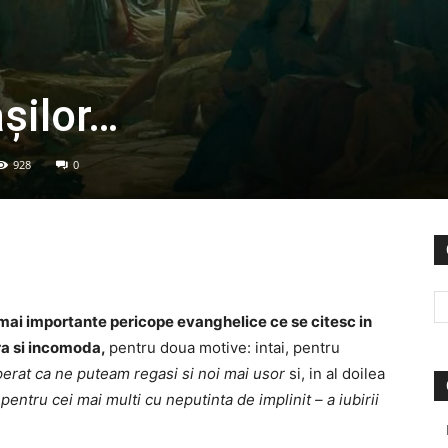
șilor…
928
0
 mai importante pericope evanghelice ce se citesc in
ra si incomoda,
pentru doua motive: intai, pentru
sperat ca ne puteam regasi si noi mai usor
si, in al doilea
entru cei mai multi cu neputinta de implinit – a iubirii