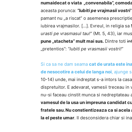
numaidecat o viata „convenabila”, comoda 
aceasta porunca:
“Iubiti pe vrajmasii vostri
pamant nu „a riscat” o asemenea prescripti
iubirea vrajmasilor. […]. Evreul, in religia s
urasti pe vrasmasul tau!”
(Mt. 5, 43), iar m
pune „stacheta” mult mai sus.
Dintre toti
in
„pretentios”:
“Iubiti pe vrasmasii vostri!”
Si ca sa ne dam seama
cat de urata este in
de nesocotire a celui de langa noi
, ajunge 
10-14) unde, mai indreptat s-a intors la cas
dispretuitor. E adevarat, vamesii treceau i
nu-si faceau cinstit munca si nedreptateau 
vamesul de la usa un impreuna candidat cu e
fratele sau. Nu constientizeaza ca si acel
la el peste umar
. Il desconsidera chiar si i