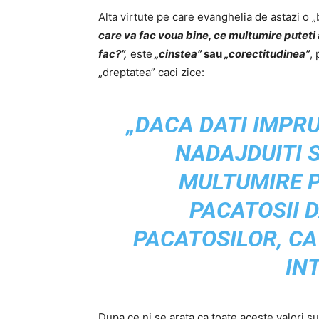
Alta virtute pe care evanghelia de astazi o 
care va fac voua bine, ce multumire puteti 
fac?”,
este
„cinstea”
sau
„corectitudinea”
, 
„dreptatea” caci zice:
„DACA DATI IMPR
NADAJDUITI S
MULTUMIRE P
PACATOSII 
PACATOSILOR, CA
IN
Dupa ce ni se arata ca toate aceste valori sun