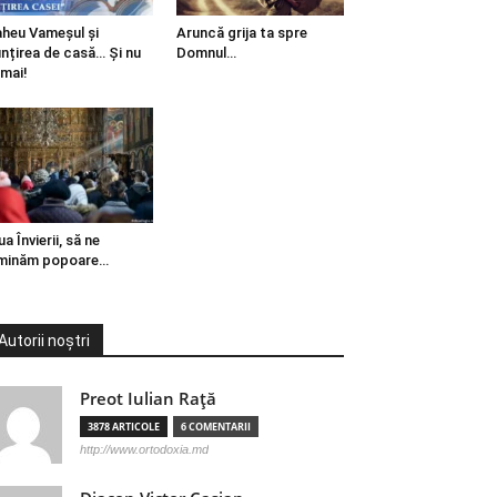
heu Vameșul și
Aruncă grija ta spre
ințirea de casă… Și nu
Domnul…
mai!
ua Învierii, să ne
minăm popoare…
Autorii noștri
Preot Iulian Raţă
3878 ARTICOLE
6 COMENTARII
http://www.ortodoxia.md