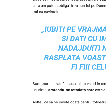
care am putea „obliga” in vreun fel pe Dum
toti cu cuvintele:
„IUBITI PE VRAJMA
SI DATI CU 
NADAJDUITI N
RASPLATA VOASTR
FI FIII C
Sunt „normalizate”, asadar niste valori in ca
usurinta,
aratandu-ne totodata care este a
Astfel, ca sa ne invete odata pentru totdea