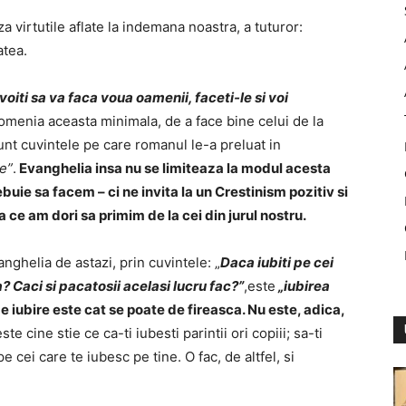
 virtutile aflate la indemana noastra, a tuturor:
atea.
oiti sa va faca voua oamenii, faceti-le si voi
omenia aceasta minimala, de a face bine celui de la
nt cuvintele pe care romanul le-a preluat in
ce”
.
Evanghelia insa nu se limiteaza la modul acesta
buie sa facem – ci ne invita la un Crestinism pozitiv si
a ce am dori sa primim de la cei din jurul nostru.
nghelia de astazi, prin cuvintele: „
Daca iubiti pe cei
? Caci si pacatosii acelasi lucru fac?”
,este
„iubirea
de iubire este cat se poate de fireasca. Nu este, adica,
te cine stie ce ca-ti iubesti parintii ori copiii; sa-ti
 pe cei care te iubesc pe tine. O fac, de altfel, si