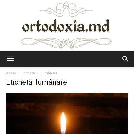
Ortodoxia.md
Acasă
Etichete
Lumânare
Etichetă: lumânare