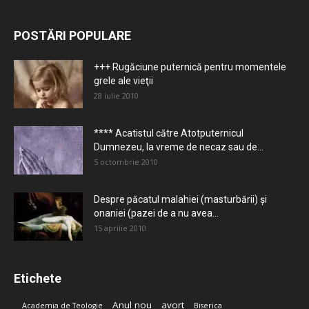
POSTĂRI POPULARE
+++ Rugăciune puternică pentru momentele
grele ale vieţii
28 iulie 2010
**** Acatistul către Atotputernicul
Dumnezeu, la vreme de necaz sau de...
5 octombrie 2010
Despre păcatul malahiei (masturbării) şi
onaniei (pazei de a nu avea...
15 aprilie 2010
Etichete
Anul nou
avort
Academia de Teologie
Biserica