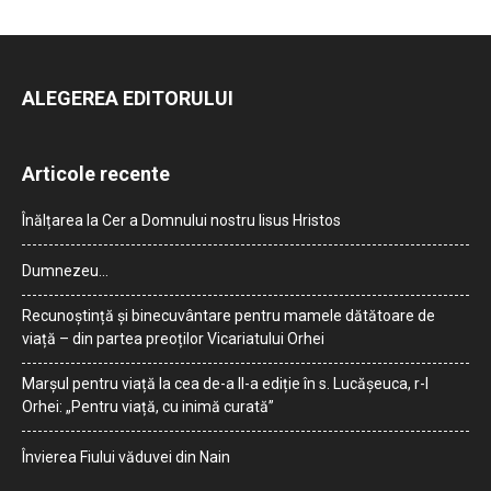
ALEGEREA EDITORULUI
Articole recente
Înălțarea la Cer a Domnului nostru Iisus Hristos
Dumnezeu…
Recunoștință și binecuvântare pentru mamele dătătoare de
viață – din partea preoților Vicariatului Orhei
Marșul pentru viață la cea de-a II-a ediție în s. Lucășeuca, r-l
Orhei: „Pentru viață, cu inimă curată”
Învierea Fiului văduvei din Nain