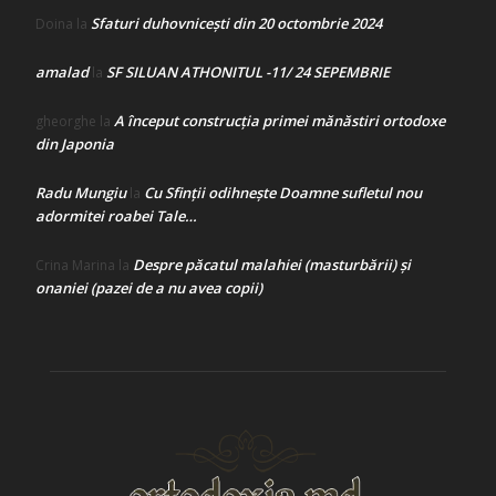
Sfaturi duhovnicești din 20 octombrie 2024
Doina
la
amalad
SF SILUAN ATHONITUL -11/ 24 SEPEMBRIE
la
A început construcţia primei mănăstiri ortodoxe
gheorghe
la
din Japonia
Radu Mungiu
Cu Sfinții odihnește Doamne sufletul nou
la
adormitei roabei Tale…
Despre păcatul malahiei (masturbării) şi
Crina Marina
la
onaniei (pazei de a nu avea copii)