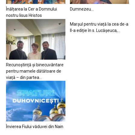
Înălțarea la Cer a Domnului
Dumnezeu…
nostru Iisus Hristos
Marșul pentru viață la cea de-a
II-a ediție în s. Lucășeuca,...
Recunoștință și binecuvântare
pentru mamele dătătoare de
viață – din partea...
Învierea Fiului văduvei din Nain