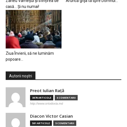
Zaheu Vameșul și sfințirea de
Aruncă grija ta spre Domnul…
casă… Și nu numai!
Ziua Învierii, să ne luminăm
popoare…
Autorii noștri
Preot Iulian Raţă
3878 ARTICOLE
6 COMENTARII
http://www.ortodoxia.md
Diacon Victor Casian
581 ARTICOLE
5 COMENTARII