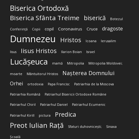
Biserica Ortodoxă
Biserica Sfânta Treime
biserică
Botezul
dragoste
copil
Coronavirus
Cruce
Conferință
Copii
Dumnezeu
Hristos
Icoana
Ierusalim
Iisus Hristos
Iisus
Ilarion Boian
Israel
Lucășeuca
mamă
Mitropolia
Mitropolia Moldovei;
Nașterea Domnului
moarte
Mântuitorul Hristos
Orhei
ortodoxia
Papa Francisc
Patriarhia de la Moscova
Patriarhia Română
Patriarhul Bisericii Ortodoxe Române
Patriarhul Chiril
Patriarhul Daniel
Patriarhul Ecumenic
Predica
Patriarhul Kirill
pictura
Preot Iulian Rață
Sfaturi duhovnicești;
Sinaxa
Școală