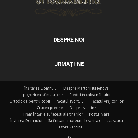
DESPRE NOI
URMAȚI-NE
Înălțarea Domnului
Despre Martorii lui Iehova
pogorirea-sfintului-duh
Piedici în calea mîntuirii
Ortodoxia pentru copii
Păcatul avortului
Păcatul vrăjitoriilor
Crucea preoției
Despre vaccine
Frământările sufletești ale tinerilor
Postul Mare
Învierea Domnului
Sa finisam impreuna biserica din lucaseuca
Despre vaccine
©