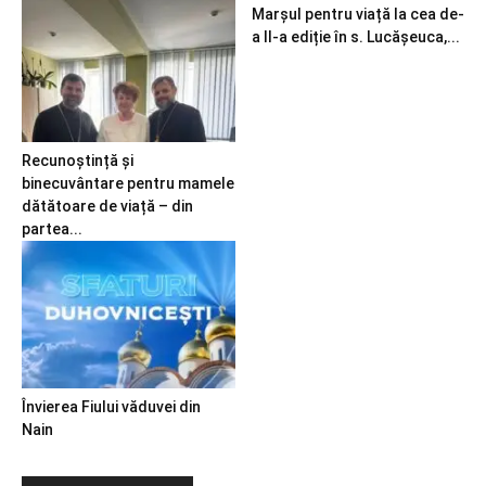
Marșul pentru viață la cea de-
a II-a ediție în s. Lucășeuca,...
Recunoștință și
binecuvântare pentru mamele
dătătoare de viață – din
partea...
Învierea Fiului văduvei din
Nain