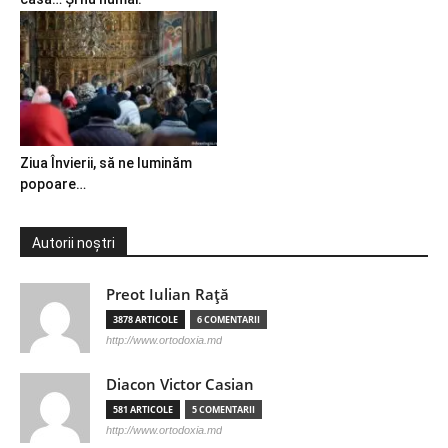
Ziua Învierii, să ne luminăm
popoare…
Autorii noștri
Preot Iulian Raţă
3878 ARTICOLE
6 COMENTARII
http://www.ortodoxia.md
Diacon Victor Casian
581 ARTICOLE
5 COMENTARII
http://www.ortodoxia.md