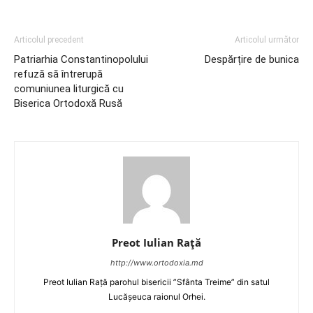
Articolul precedent
Articolul următor
Patriarhia Constantinopolului
Despărțire de bunica
refuză să întrerupă
comuniunea liturgică cu
Biserica Ortodoxă Rusă
Preot Iulian Raţă
http://www.ortodoxia.md
Preot Iulian Rață parohul bisericii ”Sfânta Treime” din satul
Lucășeuca raionul Orhei.