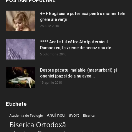
POSTĂRI POPULARE
+++ Rugăciune puternică pentru momentele
grele ale vieţii
28 iulie 2010
**** Acatistul către Atotputernicul
Dumnezeu, la vreme de necaz sau de...
5 octombrie 2010
Despre păcatul malahiei (masturbării) şi
onaniei (pazei de a nu avea...
15 aprilie 2010
Etichete
Anul nou
avort
Academia de Teologie
Biserica
Biserica Ortodoxă