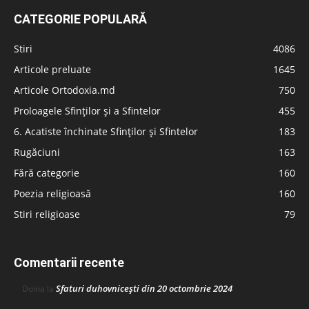
CATEGORIE POPULARĂ
Stiri
4086
Articole preluate
1645
Articole Ortodoxia.md
750
Proloagele Sfinților și a Sfintelor
455
6. Acatiste închinate Sfinților și Sfintelor
183
Rugăciuni
163
Fără categorie
160
Poezia religioasă
160
Stiri religioase
79
Comentarii recente
Sfaturi duhovnicești din 20 octombrie 2024
Doina
la