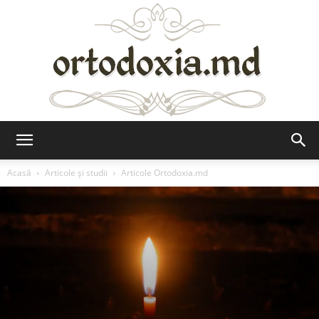
Ortodoxia.md
Acasă
Articole şi studii
Articole Ortodoxia.md