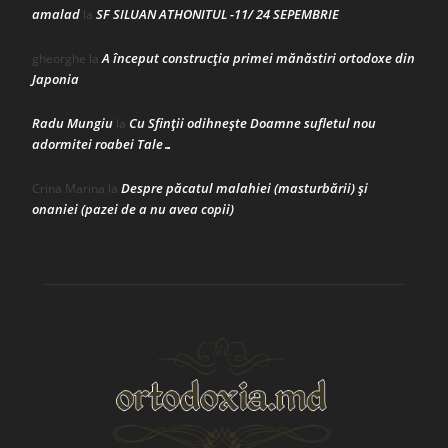
amalad
SF SILUAN ATHONITUL -11/ 24 SEPEMBRIE
la
A început construcţia primei mănăstiri ortodoxe din
gheorghe
la
Japonia
Radu Mungiu
Cu Sfinții odihnește Doamne sufletul nou
la
adormitei roabei Tale…
Despre păcatul malahiei (masturbării) şi
Crina Marina
la
onaniei (pazei de a nu avea copii)