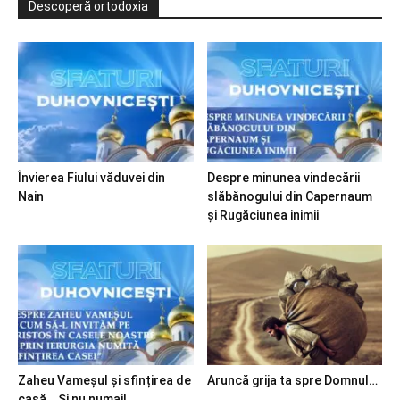
Descoperă ortodoxia
Învierea Fiului văduvei din
Despre minunea vindecării
Nain
slăbănogului din Capernaum
și Rugăciunea inimii
Zaheu Vameșul și sfințirea de
Aruncă grija ta spre Domnul…
casă… Și nu numai!