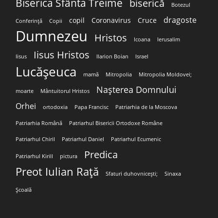
Biserica Sfânta Treime
biserică
Botezul
dragoste
copil
Coronavirus
Cruce
Conferință
Copii
Dumnezeu
Hristos
Icoana
Ierusalim
Iisus Hristos
Iisus
Ilarion Boian
Israel
Lucășeuca
mamă
Mitropolia
Mitropolia Moldovei;
Nașterea Domnului
moarte
Mântuitorul Hristos
Orhei
ortodoxia
Papa Francisc
Patriarhia de la Moscova
Patriarhia Română
Patriarhul Bisericii Ortodoxe Române
Patriarhul Chiril
Patriarhul Daniel
Patriarhul Ecumenic
Predica
Patriarhul Kirill
pictura
Preot Iulian Rață
Sfaturi duhovnicești;
Sinaxa
Școală