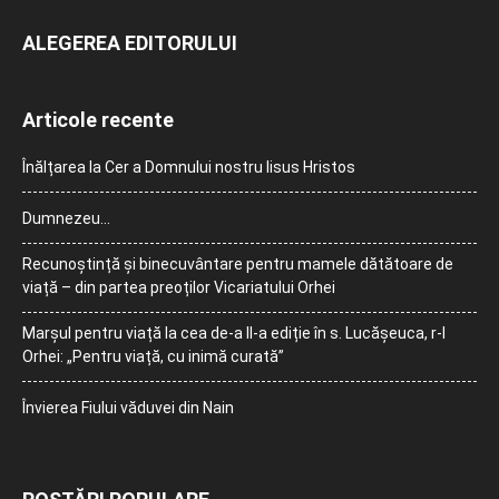
ALEGEREA EDITORULUI
Articole recente
Înălțarea la Cer a Domnului nostru Iisus Hristos
Dumnezeu…
Recunoștință și binecuvântare pentru mamele dătătoare de
viață – din partea preoților Vicariatului Orhei
Marșul pentru viață la cea de-a II-a ediție în s. Lucășeuca, r-l
Orhei: „Pentru viață, cu inimă curată”
Învierea Fiului văduvei din Nain