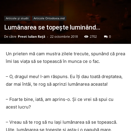
Articole şi studii
Articole Ortodoxia.md
Lumânarea se topește luminând…
De către
Preot Iulian Raţă
-
22 octombrie 2018
2702
0
Un prieten mă cam mustra zilele trecute, spunând că prea
îmi las viața să se topească în munca ce o fac.
– O, dragul meu! I-am răspuns. Eu îți dau toată dreptatea,
dar mai întâi, te rog să aprinzi lumânarea aceasta!
– Foarte bine, iată, am aprins-o. Și ce vrei să spui cu
acest lucru?
– Vreau să te rog să nu lași lumânarea să se topească.
Uite, lumânarea se topește și asta-i o pagubă mare.