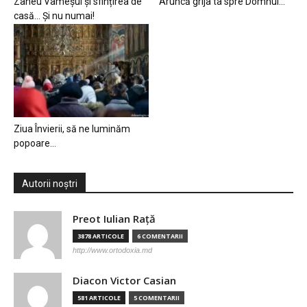
Zaheu Vameșul și sfințirea de
Aruncă grija ta spre Domnul…
casă… Și nu numai!
Ziua Învierii, să ne luminăm
popoare…
Autorii noștri
Preot Iulian Raţă
3878 ARTICOLE
6 COMENTARII
http://www.ortodoxia.md
Diacon Victor Casian
581 ARTICOLE
5 COMENTARII