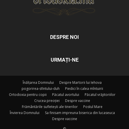
DESPRE NOI
URMAȚI-NE
Înălțarea Domnului
Despre Martorii lui Iehova
pogorirea-sfintului-duh
Piedici în calea mîntuirii
Ortodoxia pentru copii
Păcatul avortului
Păcatul vrăjitoriilor
Crucea preoției
Despre vaccine
Frământările sufletești ale tinerilor
Postul Mare
Învierea Domnului
Sa finisam impreuna biserica din lucaseuca
Despre vaccine
©