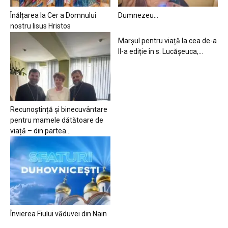
Înălțarea la Cer a Domnului
Dumnezeu…
nostru Iisus Hristos
Marșul pentru viață la cea de-a
II-a ediție în s. Lucășeuca,...
Recunoștință și binecuvântare
pentru mamele dătătoare de
viață – din partea...
Învierea Fiului văduvei din Nain