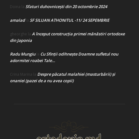
Sfaturi duhovnicești din 20 octombrie 2024
Doina
la
amalad
SF SILUAN ATHONITUL -11/ 24 SEPEMBRIE
la
A început construcţia primei mănăstiri ortodoxe
gheorghe
la
din Japonia
Radu Mungiu
Cu Sfinții odihnește Doamne sufletul nou
la
adormitei roabei Tale…
Despre păcatul malahiei (masturbării) şi
Crina Marina
la
onaniei (pazei de a nu avea copii)