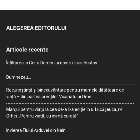
ALEGEREA EDITORULUI
Articole recente
Înălțarea la Cer a Domnului nostru Iisus Hristos
Dumnezeu…
Recunoștință și binecuvântare pentru mamele dătătoare de
viață – din partea preoților Vicariatului Orhei
Marșul pentru viață la cea de-a II-a ediție în s. Lucășeuca, r-l
Orhei: „Pentru viață, cu inimă curată”
Învierea Fiului văduvei din Nain