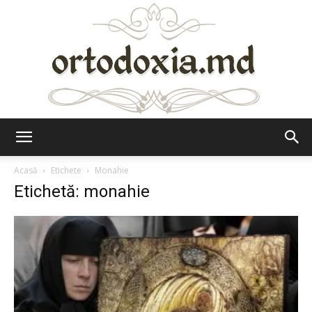
Ortodoxia.md
Acasă
Etichete
Monahie
Etichetă: monahie