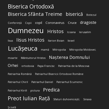
Biserica Ortodoxă
Biserica Sfânta Treime
biserică
Botezul
dragoste
copil
Coronavirus
Cruce
Conferință
Copii
Dumnezeu
Hristos
Icoana
Ierusalim
Iisus Hristos
Iisus
Ilarion Boian
Israel
Lucășeuca
mamă
Mitropolia
Mitropolia Moldovei;
Nașterea Domnului
moarte
Mântuitorul Hristos
Orhei
ortodoxia
Papa Francisc
Patriarhia de la Moscova
Patriarhia Română
Patriarhul Bisericii Ortodoxe Române
Patriarhul Chiril
Patriarhul Daniel
Patriarhul Ecumenic
Predica
Patriarhul Kirill
pictura
Preot Iulian Rață
Sfaturi duhovnicești;
Sinaxa
Școală