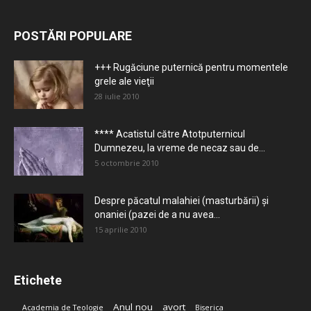
POSTĂRI POPULARE
+++ Rugăciune puternică pentru momentele
grele ale vieţii
28 iulie 2010
**** Acatistul către Atotputernicul
Dumnezeu, la vreme de necaz sau de...
5 octombrie 2010
Despre păcatul malahiei (masturbării) şi
onaniei (pazei de a nu avea...
15 aprilie 2010
Etichete
Anul nou
avort
Academia de Teologie
Biserica