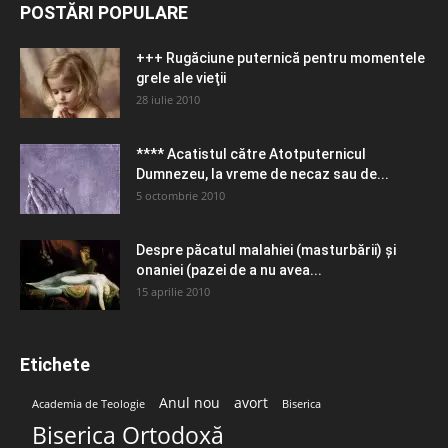
POSTĂRI POPULARE
+++ Rugăciune puternică pentru momentele
grele ale vieţii
28 iulie 2010
**** Acatistul către Atotputernicul
Dumnezeu, la vreme de necaz sau de...
5 octombrie 2010
Despre păcatul malahiei (masturbării) şi
onaniei (pazei de a nu avea...
15 aprilie 2010
Etichete
Anul nou
avort
Academia de Teologie
Biserica
Biserica Ortodoxă