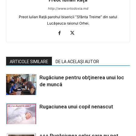
http://www.ortodoxia.md
Preot Iulian Rață parohul bisericii ”Sfânta Treime” din satul
Lucășeuca raionul Orhei.
ARTICOLE SIMILARE
DE LA ACELAȘI AUTOR
Rugăciune pentru obţinerea unui loc
de muncă
Rugaciunea unui copil nenascut
+++ Rugăciunea celor care nu pot