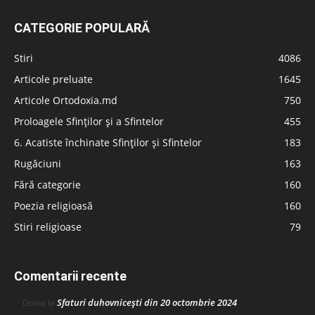
CATEGORIE POPULARĂ
Stiri
4086
Articole preluate
1645
Articole Ortodoxia.md
750
Proloagele Sfinților și a Sfintelor
455
6. Acatiste închinate Sfinților și Sfintelor
183
Rugăciuni
163
Fără categorie
160
Poezia religioasă
160
Stiri religioase
79
Comentarii recente
Sfaturi duhovnicești din 20 octombrie 2024
Doina
la