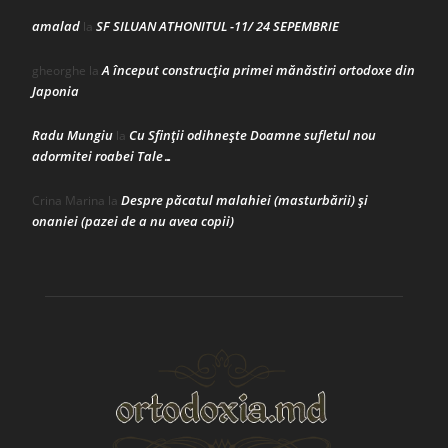
amalad
SF SILUAN ATHONITUL -11/ 24 SEPEMBRIE
la
A început construcţia primei mănăstiri ortodoxe din
gheorghe
la
Japonia
Radu Mungiu
Cu Sfinții odihnește Doamne sufletul nou
la
adormitei roabei Tale…
Despre păcatul malahiei (masturbării) şi
Crina Marina
la
onaniei (pazei de a nu avea copii)