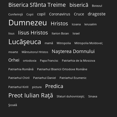
Biserica Sfânta Treime
biserică
Botezul
dragoste
copil
Coronavirus
Cruce
Conferință
Copii
Dumnezeu
Hristos
Icoana
Ierusalim
Iisus Hristos
Iisus
Ilarion Boian
Israel
Lucășeuca
mamă
Mitropolia
Mitropolia Moldovei;
Nașterea Domnului
moarte
Mântuitorul Hristos
Orhei
ortodoxia
Papa Francisc
Patriarhia de la Moscova
Patriarhia Română
Patriarhul Bisericii Ortodoxe Române
Patriarhul Chiril
Patriarhul Daniel
Patriarhul Ecumenic
Predica
Patriarhul Kirill
pictura
Preot Iulian Rață
Sfaturi duhovnicești;
Sinaxa
Școală