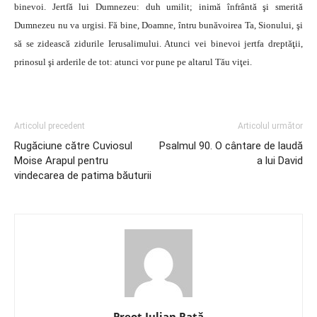
binevoi. Jertfă lui Dumnezeu: duh umilit; inimă înfrântă şi smerită
Dumnezeu nu va urgisi. Fă bine, Doamne, întru bunăvoirea Ta, Sionului, şi
să se zidească zidurile Ierusalimului. Atunci vei binevoi jertfa dreptăţii,
prinosul şi arderile de tot: atunci vor pune pe altarul Tău viţei.
Articolul precedent
Articolul următor
Rugăciune către Cuviosul
Psalmul 90. O cântare de laudă
Moise Arapul pentru
a lui David
vindecarea de patima băuturii
Preot Iulian Raţă