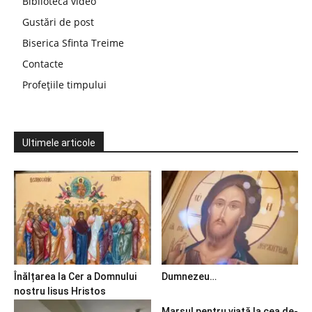
Bibliotecă video
Gustări de post
Biserica Sfinta Treime
Contacte
Profețiile timpului
Ultimele articole
Înălțarea la Cer a Domnului
Dumnezeu…
nostru Iisus Hristos
Marșul pentru viață la cea de-