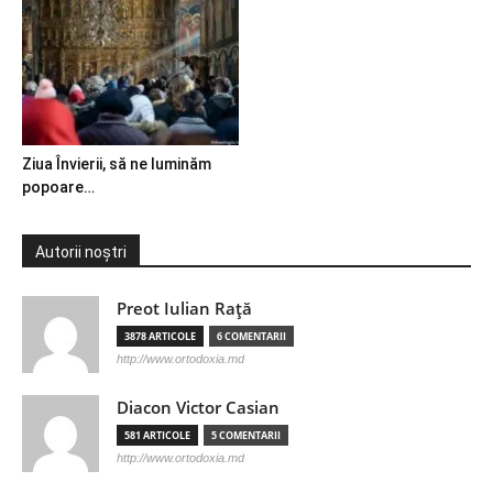
Ziua Învierii, să ne luminăm
popoare…
Autorii noștri
Preot Iulian Raţă
3878 ARTICOLE
6 COMENTARII
http://www.ortodoxia.md
Diacon Victor Casian
581 ARTICOLE
5 COMENTARII
http://www.ortodoxia.md