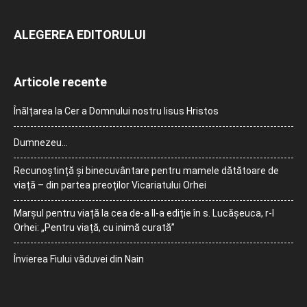
ALEGEREA EDITORULUI
Articole recente
Înălțarea la Cer a Domnului nostru Iisus Hristos
Dumnezeu…
Recunoștință și binecuvântare pentru mamele dătătoare de
viață – din partea preoților Vicariatului Orhei
Marșul pentru viață la cea de-a II-a ediție în s. Lucășeuca, r-l
Orhei: „Pentru viață, cu inimă curată”
Învierea Fiului văduvei din Nain