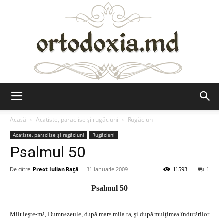
Ortodoxia.md
Acasă
Acatiste, paraclise și rugăciuni
Rugăciuni
Acatiste, paraclise și rugăciuni
Rugăciuni
Psalmul 50
De către
Preot Iulian Raţă
-
31 ianuarie 2009
11593
1
Psalmul 50
Miluieşte-mă, Dumnezeule, după mare mila ta, şi după mulţimea îndurărilor