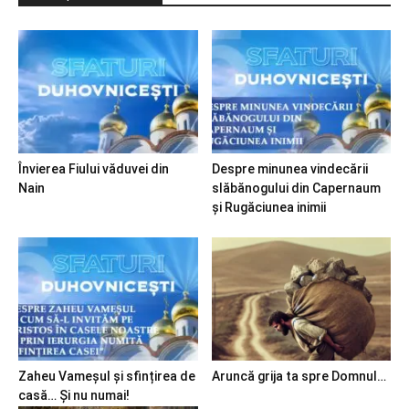
Învierea Fiului văduvei din
Despre minunea vindecării
Nain
slăbănogului din Capernaum
și Rugăciunea inimii
Zaheu Vameșul și sfințirea de
Aruncă grija ta spre Domnul…
casă… Și nu numai!