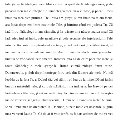
tale şterge fărădelegea mea. Mai vârtos mă spală de fărădelegea mea, şi de
păcatul meu ma curăţeşte. Că fărădelegea mea eu o cunosc, şi păcatul meu
înaintea mea este pururea.
Ţie unuia am greşit, şi rău înaintea ta am făcut,
asa încât drept esti întru cuvintele Tale, şi biruitor când vei judeca Tu. Că
iată întru fărădelegi m-am zămislit, şi în păcate m-a născut maica mea! Că
iată adevărul ai iubit; cele nearătate şi cele ascunse ale înţelepciunii Tale
mi-ai arătat mie. Stropi-mă-vei cu isop, şi mă voi curăţi: spăla-mă-vei, şi
mai vartos decât zăpada mă voi albi. Auzului meu vei da bucurie şi veselie:
bucura-se-vor oasele cele smerite. Întoarce faţa Ta de către păcatele mele, şi
toate fărădelegile mele şterge-le. Inimă curată zideşte întru mine,
Dumnezeule, şi duh drept înnoieşte întru cele din lăuntru ale mele. Nu mă
lepăda de la faţa Ta, şi Duhul tău cel sfânt nu-l lua de la mine. Dă-mi iarăşi
bucuria mântuirii tale, şi cu duh stăpânitor ma întăreşte. Învăţa-voi pe cei
fărădelege căile tale, şi cei necredincioşi la Tine se vor întoarce. Izbaveşte-
mă de varsarea sângelui, Dumnezeule, Dumnezeul mântuirii mele: bucura-
se-va limba mea de dreptatea Ta. Doamne, buzele mele vei deschide, şi gura
mea va vesti lauda Ta. Că de-ai fi voit jertfă, aş fi dat: arderea de tot nu vei