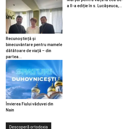
a II-a ediție în s. Lucășeuca,...
Recunoștință și
binecuvântare pentru mamele
dătătoare de viață – din
partea...
Învierea Fiului văduvei din
Nain
Descoperă ortodoxia