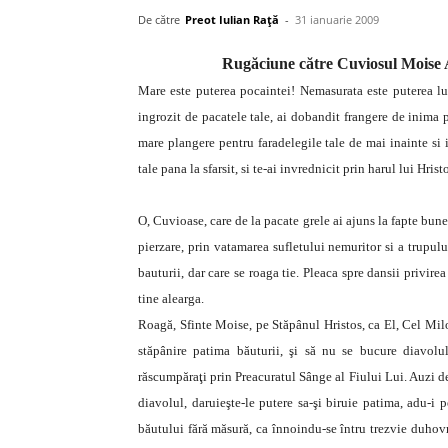
De către
Preot Iulian Raţă
-
31 ianuarie 2009
Rugăciune către Cuviosul Moise 
Mare este puterea pocaintei! Nemasurata este puterea lu
ingrozit de pacatele tale, ai dobandit frangere de inima pe
mare plangere pentru faradelegile tale de mai inainte si i
tale pana la sfarsit, si te-ai invrednicit prin harul lui Hris
O, Cuvioase, care de la pacate grele ai ajuns la fapte bun
pierzare, prin vatamarea sufletului nemuritor si a trupulu
bauturii, dar care se roaga tie. Pleaca spre dansii privirea
tine alearga.
Roagă, Sfinte Moise, pe Stăpânul Hristos, ca El, Cel Milost
stăpânire patima băuturii, şi să nu se bucure diavolul
răscumpăraţi prin Preacuratul Sânge al Fiului Lui. Auzi d
diavolul, daruieşte-le putere sa-şi biruie patima, adu-i p
băutului fără măsură, ca înnoindu-se întru trezvie duhovn