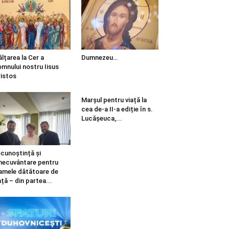
ălțarea la Cer a
Dumnezeu…
mnului nostru Iisus
istos
Marșul pentru viață la
cea de-a II-a ediție în s.
Lucășeuca,...
cunoștință și
necuvântare pentru
mele dătătoare de
ață – din partea...