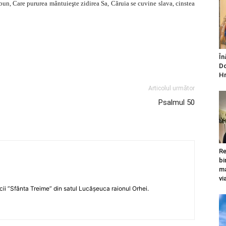
un, Care pururea mântuieşte zidirea Sa, Căruia se cuvine slava, cinstea
În
Do
Hr
Articolul următor
Psalmul 50
Re
bi
ma
vi
icii ”Sfânta Treime” din satul Lucășeuca raionul Orhei.