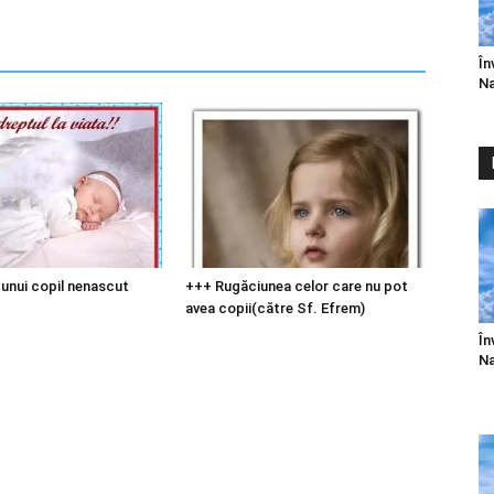
În
Na
unui copil nenascut
+++ Rugăciunea celor care nu pot
avea copii(către Sf. Efrem)
În
Na