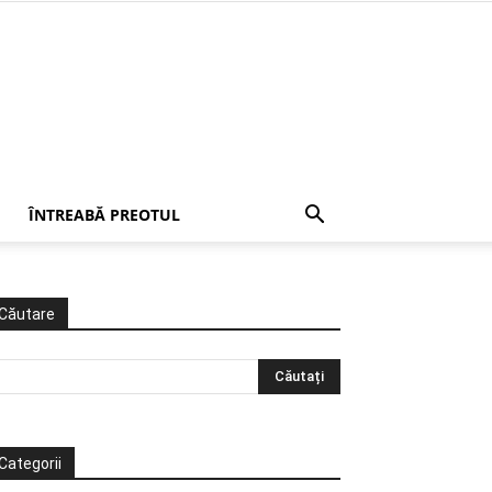
ÎNTREABĂ PREOTUL
Căutare
Categorii