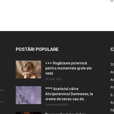
POSTĂRI POPULARE
C
+++ Rugăciune puternică
St
pentru momentele grele ale
Ar
vieţii
28 iulie 2010
Ar
Pr
**** Acatistul către
Atotputernicul Dumnezeu, la
6.
vreme de necaz sau de...
R
5 octombrie 2010
Fă