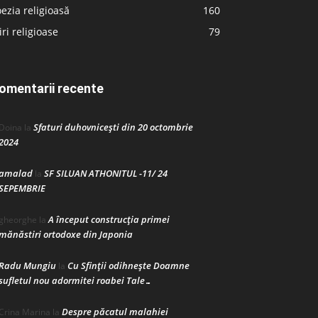
ezia religioasă
160
iri religioase
79
omentarii recente
Sfaturi duhovnicești din 20 octombrie
Doina
la
2024
amalad
SF SILUAN ATHONITUL -11/ 24
la
SEPEMBRIE
A început construcţia primei
gheorghe
la
mănăstiri ortodoxe din Japonia
Radu Mungiu
Cu Sfinții odihnește Doamne
la
sufletul nou adormitei roabei Tale…
Despre păcatul malahiei
Crina Marina
la