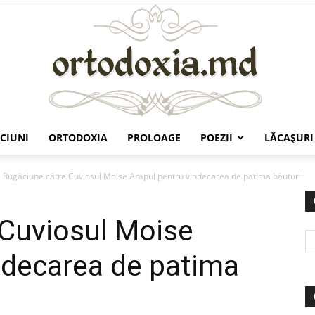
CIUNI
ORTODOXIA
PROLOAGE
POEZII
LĂCAŞURI
Ortodoxia.md
Rugăciune către Cuviosul Moise Arapul pentru vindecarea de patima băuturii
 Cuviosul Moise
ndecarea de patima