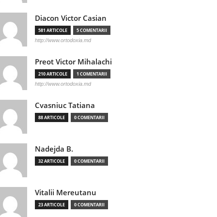
Diacon Victor Casian
581 ARTICOLE
5 COMENTARII
http://www.ortodoxia.md
Preot Victor Mihalachi
210 ARTICOLE
1 COMENTARII
http://www.ortodoxia.md
Cvasniuc Tatiana
88 ARTICOLE
0 COMENTARII
Nadejda B.
32 ARTICOLE
0 COMENTARII
Vitalii Mereutanu
23 ARTICOLE
0 COMENTARII