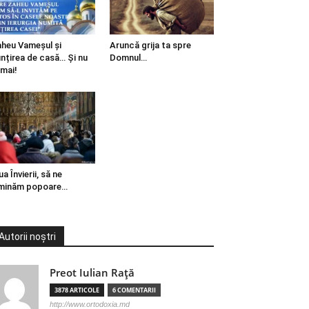
heu Vameșul și
Aruncă grija ta spre
ințirea de casă… Și nu
Domnul…
mai!
ua Învierii, să ne
minăm popoare…
Autorii noștri
Preot Iulian Raţă
3878 ARTICOLE
6 COMENTARII
http://www.ortodoxia.md