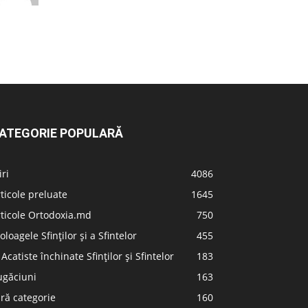
ATEGORIE POPULARĂ
iri
4086
ticole preluate
1645
ticole Ortodoxia.md
750
oloagele Sfinților și a Sfintelor
455
 Acatiste închinate Sfinților și Sfintelor
183
ugăciuni
163
ră categorie
160