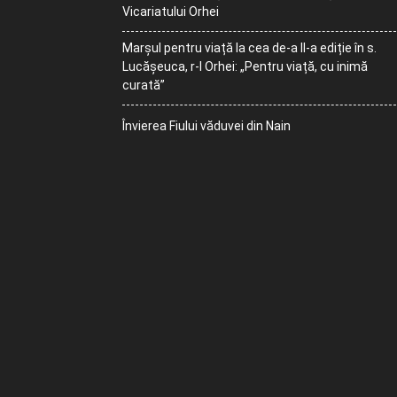
Vicariatului Orhei
Marșul pentru viață la cea de-a II-a ediție în s.
Lucășeuca, r-l Orhei: „Pentru viață, cu inimă
curată”
Învierea Fiului văduvei din Nain