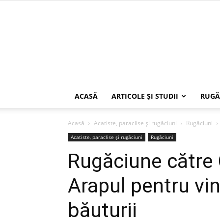
ACASĂ
ARTICOLE ŞI STUDII
RUGĂ
Acasă
Acatiste, paraclise și rugăciuni
Rugăciuni
Acatiste, paraclise și rugăciuni
Rugăciuni
Rugăciune către
Arapul pentru vi
băuturii