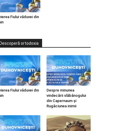
vierea Fiului văduvei din
in
Descoperă ortodoxia
vierea Fiului văduvei din
Despre minunea
in
vindecării slăbănogului
din Capernaum și
Rugăciunea inimii