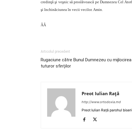
credinţă şi veşnic să proslăvească pe Dumnezeu Cel Atotb
şi închinăciunea în vecii vecilor. Amin.
ÂÂ
Articolul precedent
Rugaciune către Bunul Dumnezeu cu mijlocirea
tuturor sfinţilor
Preot Iulian Raţă
http://www.ortodoxia.md
Preot Iulian Rață parohul biser