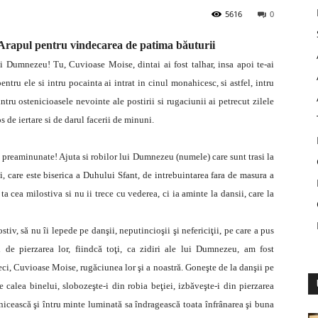
5616
0
Arapul pentru vindecarea de patima băuturii
i Dumnezeu! Tu, Cuvioase Moise, dintai ai fost talhar, insa apoi te-ai
ntru ele si intru pocainta ai intrat in cinul monahicesc, si astfel, intru
ntru ostenicioasele nevointe ale postirii si rugaciunii ai petrecut zilele
tos de iertare si de darul facerii de minuni.
e preaminunate! Ajuta si robilor lui Dumnezeu (numele) care sunt trasi la
i, care este biserica a Duhului Sfant, de intrebuintarea fara de masura a
 ta cea milostiva si nu ii trece cu vederea, ci ia aminte la dansii, care la
iv, să nu îi lepede pe danşii, neputincioşii şi nefericiţii, pe care a pus
 de pierzarea lor, fiindcă toţi, ca zidiri ale lui Dumnezeu, am fost
eci, Cuvioase Moise, rugăciunea lor şi a noastră. Goneşte de la danşii pe
e calea binelui, slobozeşte-i din robia beţiei, izbăveşte-i din pierzarea
icească şi întru minte luminată sa îndragească toata înfrânarea şi buna