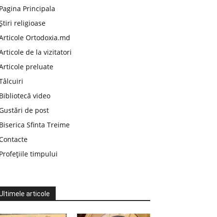
Pagina Principala
Știri religioase
Articole Ortodoxia.md
Articole de la vizitatori
Articole preluate
Tâlcuiri
Bibliotecă video
Gustări de post
Biserica Sfinta Treime
Contacte
Profețiile timpului
Ultimele articole