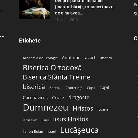
Despre păcatul malahiei
Po
(masturbării) şi onaniei (pazei
de a nu avea...
St
15 aprilie 2010
C
Etichete
Anul nou
avort
Academia de Teologie
Biserica
Biserica Ortodoxă
Biserica Sfânta Treime
biserică
copil
Botezul
Conferință
Copii
dragoste
Coronavirus
Cruce
Dumnezeu
Hristos
Icoana
Iisus Hristos
Ierusalim
Iisus
Lucășeuca
Ilarion Boian
Israel