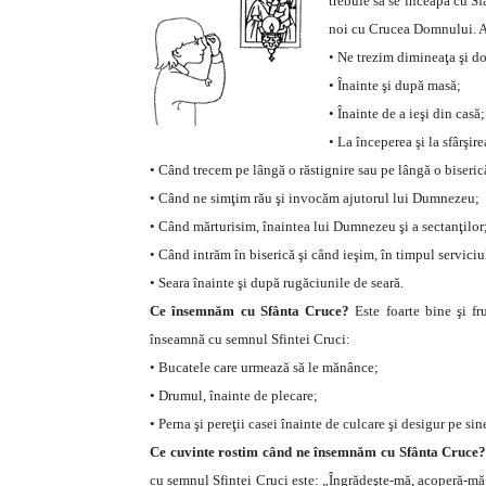
trebuie să se înceapă cu S
noi cu Crucea Domnului. Aş
• Ne trezim dimineaţa şi d
• Înainte şi după masă;
• Înainte de a ieşi din casă;
• La începerea şi la sfârşire
• Când trecem pe lângă o răstignire sau pe lângă o biseric
• Când ne simţim rău şi invocăm ajutorul lui Dumnezeu;
• Când mărturisim, înaintea lui Dumnezeu şi a sectanţilor
• Când intrăm în biserică şi când ieşim, în timpul serviciu
• Seara înainte şi după rugăciunile de seară.
Ce însemnăm cu Sfânta Cruce?
Este foarte bine şi f
înseamnă cu semnul Sfintei Cruci:
• Bucatele care urmează să le mănânce;
• Drumul, înainte de plecare;
• Perna şi pereţii casei înainte de culcare şi desigur pe sine
Ce cuvinte rostim când ne însemnăm cu Sfânta Cruce
cu semnul Sfintei Cruci este: „Îngrădeşte-mă, acoperă-mă 