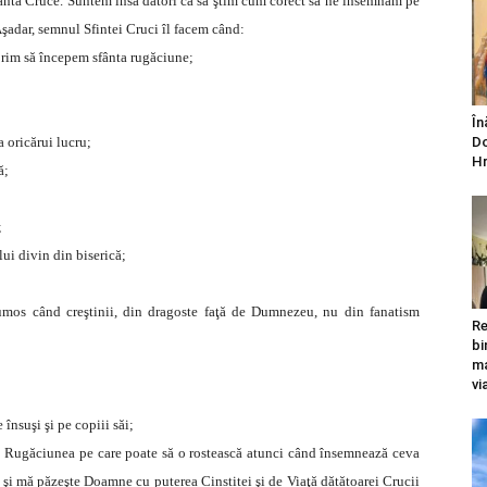
fânta Cruce. Suntem însă datori ca să ştim cum corect să ne însemnăm pe
adar, semnul Sfintei Cruci îl facem când:
orim să începem sfânta rugăciune;
În
a oricărui lucru;
Do
Hr
ă;
;
lui divin din biserică;
rumos când creştinii, din dragoste faţă de Dumnezeu, nu din fanatism
Re
bi
ma
vi
 însuşi şi pe copiii săi;
?
Rugăciunea pe care poate să o rostească atunci când însemnează ceva
şi mă păzeşte Doamne cu puterea Cinstitei şi de Viaţă dătătoarei Crucii