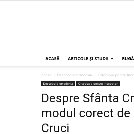
ACASĂ
ARTICOLE ŞI STUDII
RUGĂ
Acasă
Descopera ortodoxia
Ortodoxia pentru Ince
Descopera ortodoxia
Ortodoxia pentru Incepatori
Despre Sfânta Cr
modul corect de s
Cruci