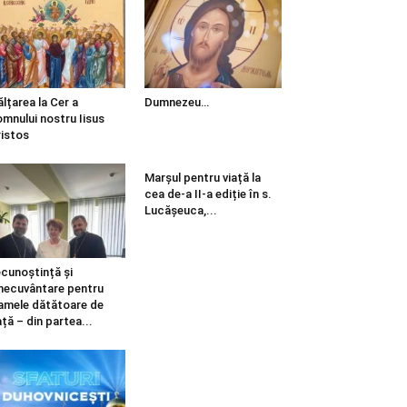
ălțarea la Cer a
Dumnezeu…
mnului nostru Iisus
istos
Marșul pentru viață la
cea de-a II-a ediție în s.
Lucășeuca,...
cunoștință și
necuvântare pentru
mele dătătoare de
ață – din partea...