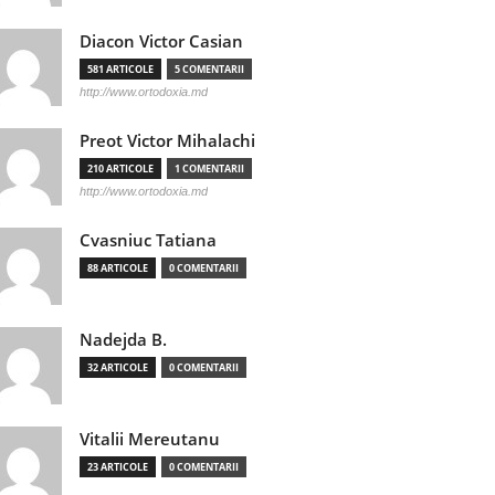
Diacon Victor Casian
581 ARTICOLE
5 COMENTARII
http://www.ortodoxia.md
Preot Victor Mihalachi
210 ARTICOLE
1 COMENTARII
http://www.ortodoxia.md
Cvasniuc Tatiana
88 ARTICOLE
0 COMENTARII
Nadejda B.
32 ARTICOLE
0 COMENTARII
Vitalii Mereutanu
23 ARTICOLE
0 COMENTARII