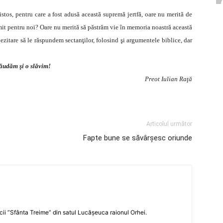
ristos, pentru care a fost adusă această supremă jertfă, oare nu merită de
mit pentru noi? Oare nu merită să păstrăm vie în memoria noastră această
ezitare să le răspundem sectanţilor, folosind şi argumentele biblice, dar
lăudăm şi o slăvim!
Preot Iulian Raţă
Articolul următor
Fapte bune se săvârşesc oriunde
icii ”Sfânta Treime” din satul Lucășeuca raionul Orhei.