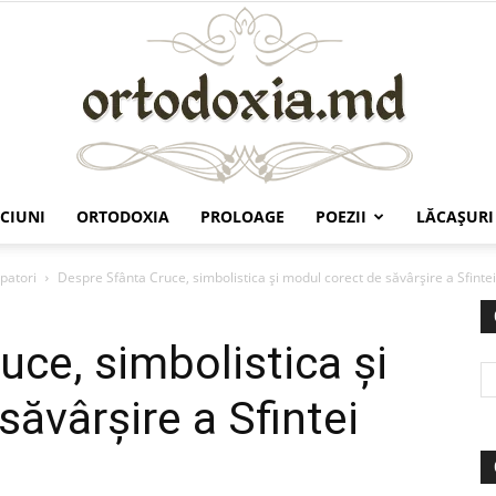
CIUNI
ORTODOXIA
PROLOAGE
POEZII
LĂCAŞURI
Ortodoxia.md
patori
Despre Sfânta Cruce, simbolistica şi modul corect de săvârşire a Sfintei
uce, simbolistica şi
ăvârşire a Sfintei