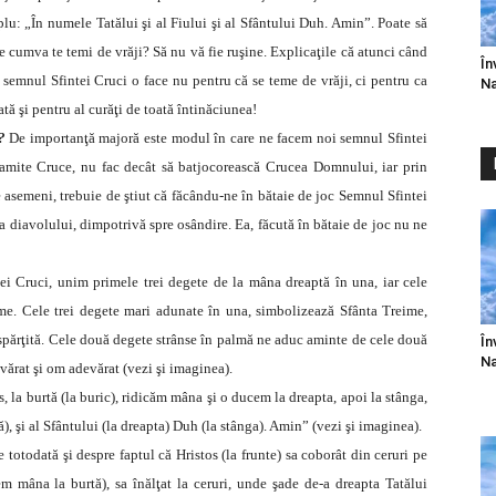
plu: „În numele Tatălui şi al Fiului şi al Sfântului Duh. Amin”. Poate să
re cumva te temi de vrăji? Să nu vă fie ruşine. Explicaţile că atunci când
În
semnul Sfintei Cruci o face nu pentru că se teme de vrăji, ci pentru ca
Na
tă şi pentru al curăţi de toată întinăciunea!
?
De importanţă majoră este modul în care ne facem noi semnul Sfintei
ehamite Cruce, nu fac decât să batjocorească Crucea Domnului, iar prin
 asemeni, trebuie de ştiut că făcându-ne în bătaie de joc Semnul Sfintei
 diavolului, dimpotrivă spre osândire. Ea, făcută în bătaie de joc nu ne
 Cruci, unim primele trei degete de la mâna dreaptă în una, iar cele
me. Cele trei degete mari adunate în una, simbolizează Sfânta Treime,
despărţită. Cele două degete strânse în palmă ne aduc aminte de cele două
În
Na
vărat şi om adevărat (vezi şi imaginea).
, la burtă (la buric), ridicăm mâna şi o ducem la dreapta, apoi la stânga,
tă), şi al Sfântului (la dreapta) Duh (la stânga). Amin” (vezi şi imaginea).
totodată şi despre faptul că Hristos (la frunte) sa coborât din ceruri pe
m mâna la burtă), sa înălţat la ceruri, unde şade de-a dreapta Tatălui