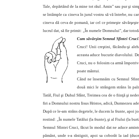
Tale, depărtând de la mine tot răul. Amin” sau pur şi sim
se întâmple ca cineva în jurul vostru să vă întrebe, nu ca
cineva dă ceva de pomană, iar cel ce primeşte săvârşeşte 
lucrul dat, să fie primit: „În numele Domnului”, dar totoda
Cum săvârşim Semnul Sfintei Cruci
Cruci! Unii creştini, făcându-şi al
aceasta aduce bucurie diavolului. De
Cruci, nu o folosim ca armă împotriva
poate mântui.
Când ne însemnăm cu Semnul Sfintei
două mici le strângem strâns în pal
Tatăl, Fiul şi Duhul Sfânt, Treimea cea de o fiinţă şi ne
firi a Domnului nostru Iisus Hristos, adică, Dumnezeu ade
După ce le-am strâns degetele, le ducem la frunte, apoi jos
rostind: „În numele Tatălui (la frunte), şi al Fiului (la bur
Semnul Sfintei Cruci, făcut în modul dat ne aduce aminte 
pământ, unde s-a răstignit, apoi sa coborât la iad (duce