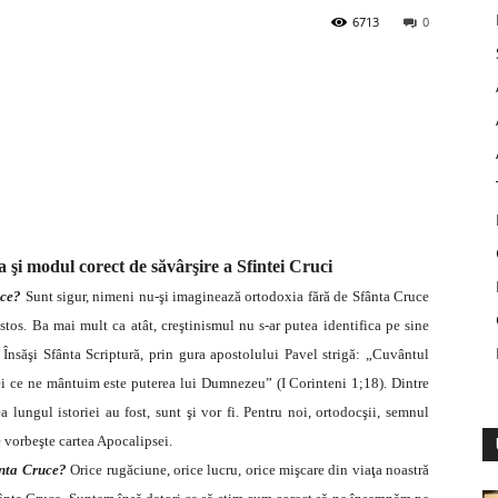
6713
0
 şi modul corect de săvârşire a Sfintei Cruci
uce?
Sunt sigur, nimeni nu-şi imaginează ortodoxia fără de Sfânta Cruce
os. Ba mai mult ca atât, creştinismul nu s-ar putea identifica pe sine
Însăşi Sfânta Scriptură, prin gura apostolului Pavel strigă: „Cuvântul
 cei ce ne mântuim este puterea lui Dumnezeu” (I Corinteni 1;18). Dintre
a lungul istoriei au fost, sunt şi vor fi. Pentru noi, ortodocşii, semnul
 vorbeşte cartea Apocalipsei.
ânta Cruce?
Orice rugăciune, orice lucru, orice mişcare din viaţa noastră