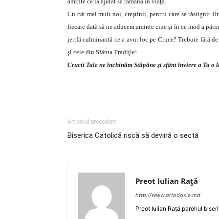
aminte ce la ajutat să rămână în viaţă.
Cu cât mai mult noi, creştinii, pentru care sa răstignit H
fiecare dată să ne aducem aminte cine şi în ce mod a păti
jertfă culminantă ce a avut loc pe Cruce? Trebuie fără de 
şi cele din Sfânta Tradiţie!
Crucii Tale ne închinăm Stăpâne şi sfânt înviere a Ta o 
Articolul precedent
Biserica Catolică riscă să devină o sectă
Preot Iulian Raţă
http://www.ortodoxia.md
Preot Iulian Rață parohul biser