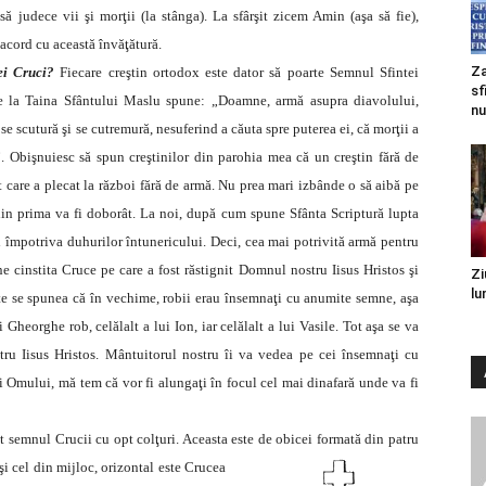
ă judece vii şi morţii (la stânga). La sfârşit zicem Amin (aşa să fie),
acord cu această învăţătură.
Za
ei Cruci?
Fiecare creştin ortodox este dator să poarte Semnul Sfintei
sf
e la Taina Sfântului Maslu spune: „Doamne, armă asupra diavolului,
nu
se scutură şi se cutremură, nesuferind a căuta spre puterea ei, că morţii a
. Obişnuiesc să spun creştinilor din parohia mea că un creştin fără de
t care a plecat la război fără de armă. Nu prea mari izbânde o să aibă pe
in prima va fi doborât. La noi, după cum spune Sfânta Scriptură lupta
 împotriva duhurilor întunericului. Deci, cea mai potrivită armă pentru
e cinstita Cruce pe care a fost răstignit Domnul nostru Iisus Hristos şi
Zi
lu
rte se spunea că în vechime, robii erau însemnaţi cu anumite semne, aşa
Gheorghe rob, celălalt a lui Ion, iar celălalt a lui Vasile. Tot aşa se va
tru Iisus Hristos. Mântuitorul nostru îi va vedea pe cei însemnaţi cu
 Omului, mă tem că vor fi alungaţi în focul cel mai dinafară unde va fi
it semnul Crucii cu opt colţuri. Aceasta este de
obicei formată din patru
 şi cel din mijloc, orizontal este Crucea