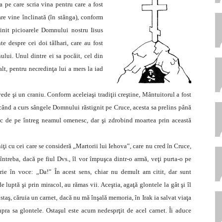
a pe care scria vina pentru care a fost
are vine înclinată (în stânga), conform
ijinit picioarele Domnului nostru Iisus
e despre cei doi tâlhari, care au fost
ului. Unul dintre ei sa pocăit, cel din
lalt, pentru necredinţa lui a mers la iad
ede şi un craniu. Conform aceleiaşi tradiţii creştine, Mântuitorul a fost
i când a curs sângele Domnului răstignit pe Cruce, acesta sa prelins până
sc de pe întreg neamul omenesc, dar şi zdrobind moartea prin această
iţi cu cei care se consideră „Martorii lui Iehova”, care nu cred în Cruce,
ntreba, dacă pe fiul Dvs., îl vor împuşca dintr-o armă, veţi purta-o pe
tărie în voce: „Da!” În acest sens, chiar nu demult am citit, dar sunt
 luptă şi prin miracol, au rămas vii. Aceştia, agaţă glontele la gât şi îl
staş, căruia un carnet, dacă nu mă înşală memoria, în Irak ia salvat viaţa
pra sa glontele. Ostaşul este acum nedesprţit de acel carnet. Îi aduce