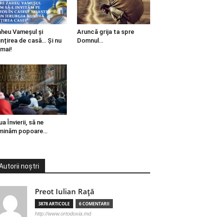
heu Vameșul și
Aruncă grija ta spre
ințirea de casă… Și nu
Domnul…
mai!
ua Învierii, să ne
minăm popoare…
Autorii noștri
Preot Iulian Raţă
3878 ARTICOLE
6 COMENTARII
http://www.ortodoxia.md