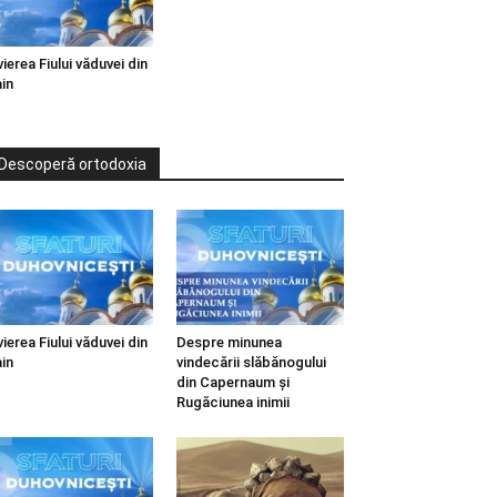
vierea Fiului văduvei din
in
Descoperă ortodoxia
vierea Fiului văduvei din
Despre minunea
in
vindecării slăbănogului
din Capernaum și
Rugăciunea inimii