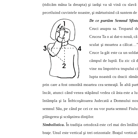
(ridicăm mâna la dreapta) şi iarăşi va să vină cu slavă s
pecetluind cuvintele noastre, şi mărturisind că suntem de 
De ce purtăm Semnul Sfint
Cruci asupra sa. Troparul d
Crucea Ta o ai dat-o nouă, că 
sculat şi moartea a călcat…”
Cruce la gât este ca un solda
câmpul de luptă. Eu zic că d
vine nu împotriva trupului ci
lupta noastră cu dracii rămân
prin care a fost omorâtă moartea cea semeaţă. În altă pa
încât, atunci când venea stăpânul vedea că ăsta este a lui 
întâmpla şi la Înfricoşătoarea Judecată a Domnului nos
semnul Său, pe când pe cei ce nu vor purta semnul Fiului
plângerea şi scrâşnirea dinţilor.
Simbolistica.
În tradiţia ortodoxă este cel mai des întâln
braţe. Unul este vertical şi trei orizontale. Braţul vertical