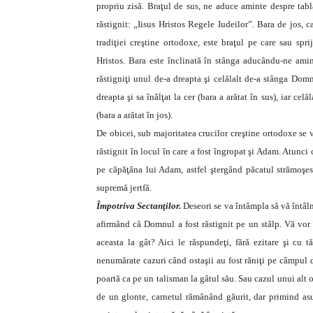
propriu zisă. Braţul de sus, ne aduce aminte despre tabl
răstignit: „Iisus Hristos Regele Iudeilor”. Bara de jos, c
tradiţiei creştine ortodoxe, este braţul pe care sau spr
Hristos. Bara este înclinată în stânga aducându-ne amint
răstigniţi unul de-a dreapta şi celălalt de-a stânga Domn
dreapta şi sa înălţat la cer (bara a arătat în sus), iar celă
(bara a arătat în jos).
De obicei, sub majoritatea crucilor creştine ortodoxe se v
răstignit în locul în care a fost îngropat şi Adam. Atunc
pe căpăţâna lui Adam, astfel ştergând păcatul strămoşe
supremă jertfă.
Împotriva Sectanţilor.
Deseori se va întâmpla să vă întâln
afirmând că Domnul a fost răstignit pe un stâlp. Vă vor î
aceasta la gât? Aici le răspundeţi, fără ezitare şi cu 
nenumărate cazuri când ostaşii au fost răniţi pe câmpul de
poartă ca pe un talisman la gâtul său. Sau cazul unui alt o
de un glonte, carnetul rămânând găurit, dar primind asu