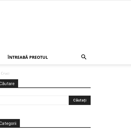
ÎNTREABĂ PREOTUL
 Cruci
Căutare
Categorii