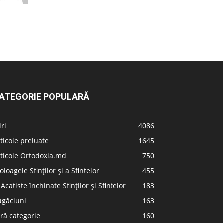
ATEGORIE POPULARĂ
iri
4086
ticole preluate
1645
ticole Ortodoxia.md
750
oloagele Sfinților și a Sfintelor
455
 Acatiste închinate Sfinților și Sfintelor
183
ugăciuni
163
ră categorie
160