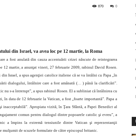
870
0
tului din Israel, va avea loc pe 12 martie, la Roma
care a fost anulată din cauza accentuării crizei născute de reintegrarea
e 12 martie, a anunţat vineri, 27 februarie 2009, rabinul David Rosen.
din Israel, a spus agenţiei catolice italiene că se va întâlni cu Papa „în
ării dialogului, întâlnire care a fost amânată (… ) până la clarificări”.
ic nu s-a întrerupt”, a spus rabinul Rosen. El a subliniat că întâlnirea cu
i, în data de 12 februarie la Vatican, a fost „foarte importantă”. Papa a
i inacceptabilă”. Apropiata vizită, în Ţara Sfântă, a Papei Benedict al
ngajament comun pentru dialogul dintre popoarele catolic şi evreu”, a
nic a împins la extremă tensiunile dintre Vatican şi reprezentanţii
ste mulţumit de scuzele formulate de către episcopul britanic.