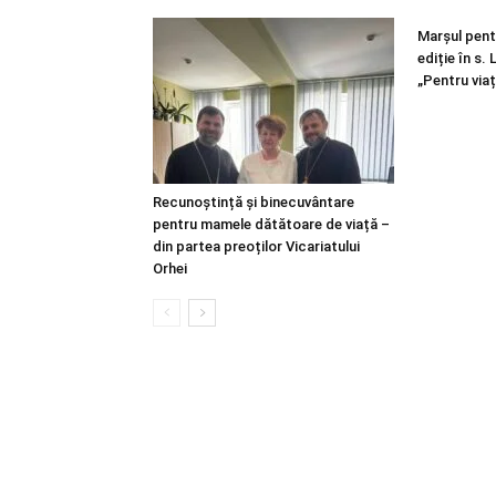
Marșul pentr
ediție în s.
„Pentru viaț
Recunoștință și binecuvântare
pentru mamele dătătoare de viață –
din partea preoților Vicariatului
Orhei