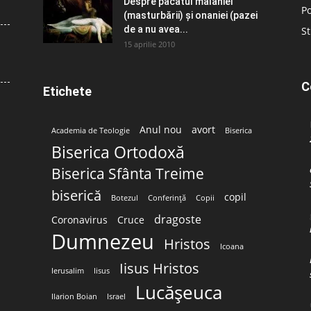
Despre păcatul malahiei
Po
(masturbării) şi onaniei (pazei
de a nu avea...
St
15 aprilie 2010
C
Etichete
Anul nou
avort
Academia de Teologie
Biserica
Biserica Ortodoxă
Biserica Sfânta Treime
biserică
copil
Botezul
Conferință
Copii
dragoste
Coronavirus
Cruce
Dumnezeu
Hristos
Icoana
Iisus Hristos
Ierusalim
Iisus
Lucășeuca
Ilarion Boian
Israel