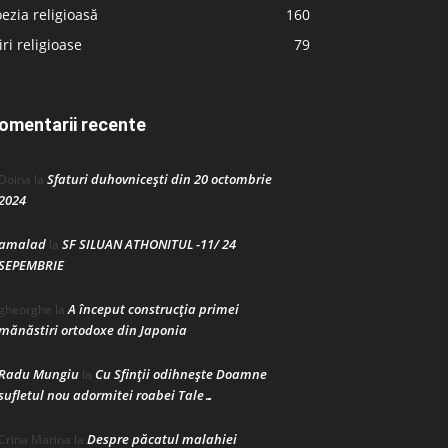
ezia religioasă
160
iri religioase
79
omentarii recente
Sfaturi duhovnicești din 20 octombrie
Doina
la
2024
amalad
SF SILUAN ATHONITUL -11/ 24
la
SEPEMBRIE
A început construcţia primei
gheorghe
la
mănăstiri ortodoxe din Japonia
Radu Mungiu
Cu Sfinții odihnește Doamne
la
sufletul nou adormitei roabei Tale…
Despre păcatul malahiei
Crina Marina
la