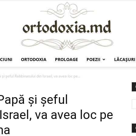
CIUNI
ORTODOXIA
PROLOAGE
POEZII
LĂCAŞURI
Ortodoxia.md
 şi şeful Rabbinatului din Israel, va avea loc pe...
 Papă şi şeful
Israel, va avea loc pe
ma