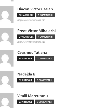
Diacon Victor Casian
581 ARTICOLE
5 COMENTARII
http://www.ortodoxia.md
Preot Victor Mihalachi
210 ARTICOLE
1 COMENTARII
http://www.ortodoxia.md
Cvasniuc Tatiana
88 ARTICOLE
0 COMENTARII
Nadejda B.
32 ARTICOLE
0 COMENTARII
Vitalii Mereutanu
23 ARTICOLE
0 COMENTARII