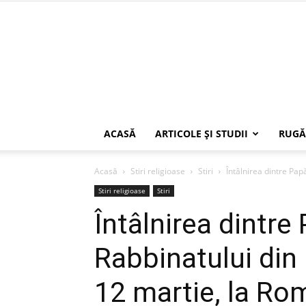
ACASĂ
ARTICOLE ŞI STUDII
RUGĂ
Acasă
Stiri religioase
Stiri
Întâlnirea dintre Papă
Stiri religioase
Stiri
Întâlnirea dintre
Rabbinatului din 
12 martie, la Ro