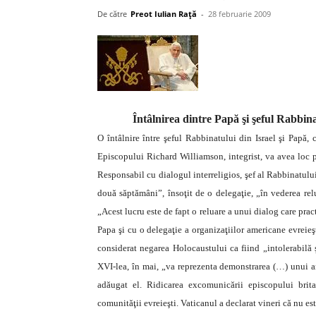
De către
Preot Iulian Raţă
-
28 februarie 2009
Întâlnirea dintre Papă şi şeful Rabbina
O întâlnire între şeful Rabbinatului din Israel şi Papă, 
Episcopului Richard Williamson, integrist, va avea loc p
Responsabil cu dialogul interreligios, şef al Rabbinatului 
două săptămâni”, însoţit de o delegaţie, „în vederea relu
„Acest lucru este de fapt o reluare a unui dialog care pract
Papa şi cu o delegaţie a organizaţiilor americane evreieşt
considerat negarea Holocaustului ca fiind „intolerabilă ş
XVI-lea, în mai, „va reprezenta demonstrarea (…) unui a
adăugat el. Ridicarea excomunicării episcopului brita
comunităţii evreieşti. Vaticanul a declarat vineri că nu e