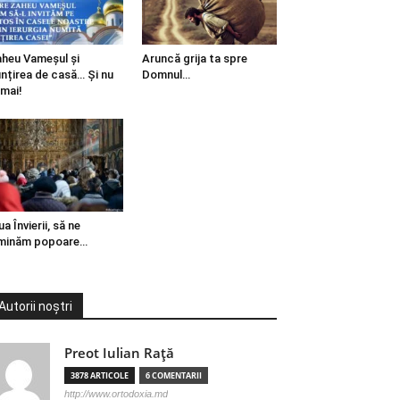
heu Vameșul și
Aruncă grija ta spre
ințirea de casă… Și nu
Domnul…
mai!
ua Învierii, să ne
minăm popoare…
Autorii noștri
Preot Iulian Raţă
3878 ARTICOLE
6 COMENTARII
http://www.ortodoxia.md