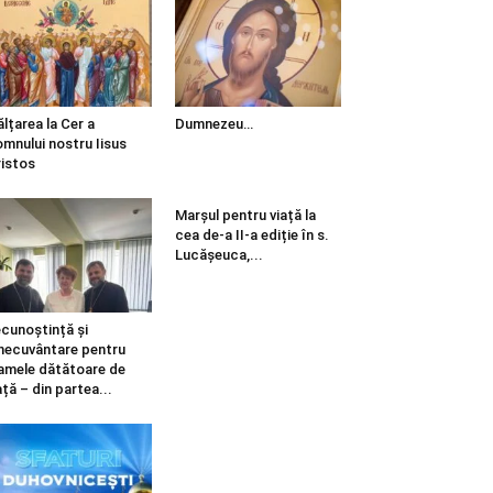
ălțarea la Cer a
Dumnezeu…
mnului nostru Iisus
istos
Marșul pentru viață la
cea de-a II-a ediție în s.
Lucășeuca,...
cunoștință și
necuvântare pentru
mele dătătoare de
ață – din partea...