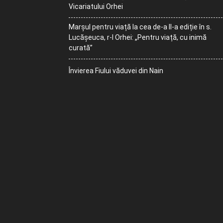
Vicariatului Orhei
Marșul pentru viață la cea de-a II-a ediție în s.
Lucășeuca, r-l Orhei: „Pentru viață, cu inimă
curată”
Învierea Fiului văduvei din Nain