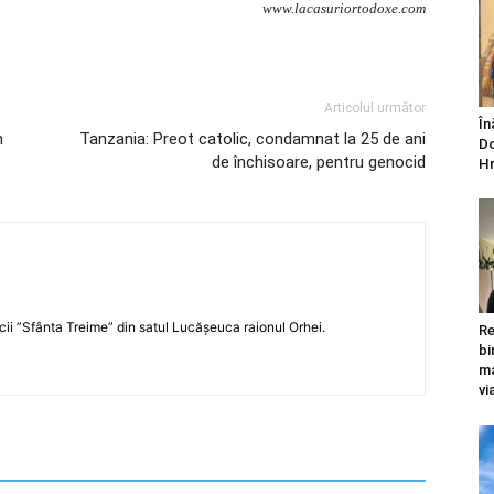
www.lacasuriortodoxe.com
Articolul următor
În
n
Tanzania: Preot catolic, condamnat la 25 de ani
Do
de închisoare, pentru genocid
Hr
icii ”Sfânta Treime” din satul Lucășeuca raionul Orhei.
Re
bi
ma
vi