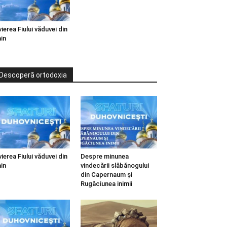
vierea Fiului văduvei din
in
Descoperă ortodoxia
vierea Fiului văduvei din
Despre minunea
in
vindecării slăbănogului
din Capernaum și
Rugăciunea inimii