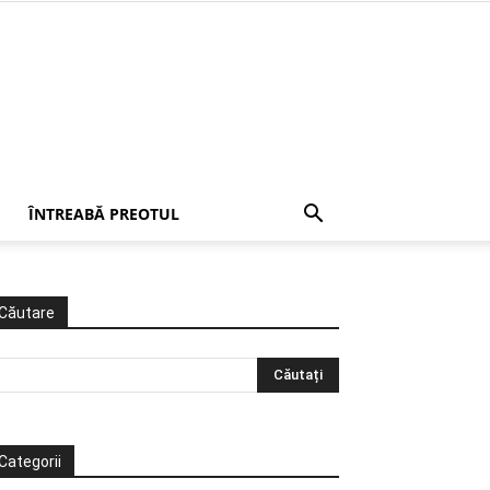
ÎNTREABĂ PREOTUL
Căutare
Categorii