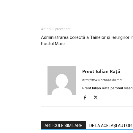
Articolul precedent
Administrarea corectă a Tainelor şi Ierurgiilor î
Postul Mare
Preot Iulian Raţă
http://www.ortodoxia.md
Preot Iulian Rață parohul biser
ARTICOLE SIMILARE
DE LA ACELAȘI AUTOR