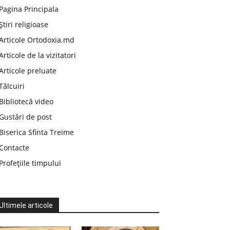
Pagina Principala
Știri religioase
Articole Ortodoxia.md
Articole de la vizitatori
Articole preluate
Tâlcuiri
Bibliotecă video
Gustări de post
Biserica Sfinta Treime
Contacte
Profețiile timpului
Ultimele articole