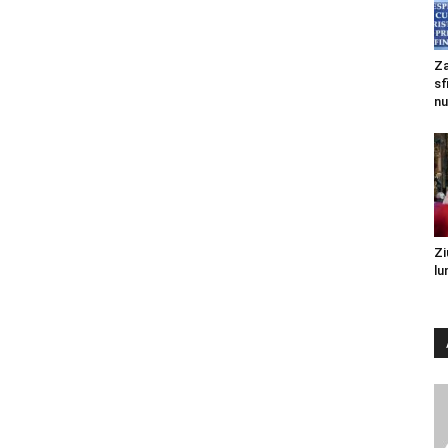
Za
sf
nu
Zi
lu