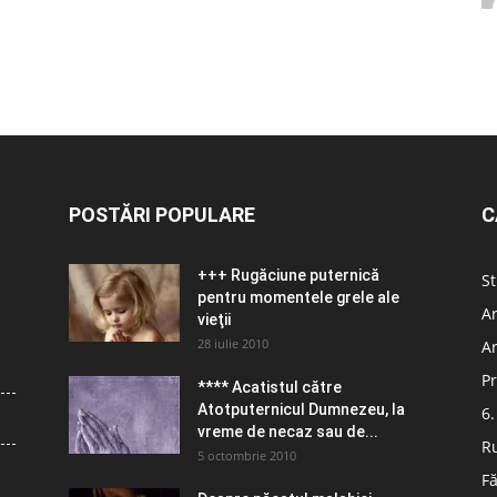
POSTĂRI POPULARE
C
+++ Rugăciune puternică
St
pentru momentele grele ale
Ar
vieţii
28 iulie 2010
Ar
Pr
**** Acatistul către
Atotputernicul Dumnezeu, la
6.
vreme de necaz sau de...
R
5 octombrie 2010
Fă