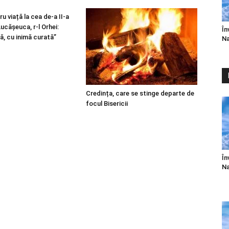
u viață la cea de-a II-a
 Lucășeuca, r-l Orhei:
În
ă, cu inimă curată”
Na
Credința, care se stinge departe de
focul Bisericii
În
Na