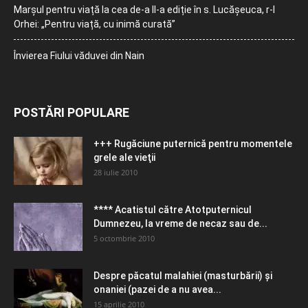
Marșul pentru viață la cea de-a II-a ediție în s. Lucășeuca, r-l
Orhei: „Pentru viață, cu inimă curată”
Învierea Fiului văduvei din Nain
POSTĂRI POPULARE
+++ Rugăciune puternică pentru momentele
grele ale vieţii
28 iulie 2010
**** Acatistul către Atotputernicul
Dumnezeu, la vreme de necaz sau de...
5 octombrie 2010
Despre păcatul malahiei (masturbării) şi
onaniei (pazei de a nu avea...
15 aprilie 2010