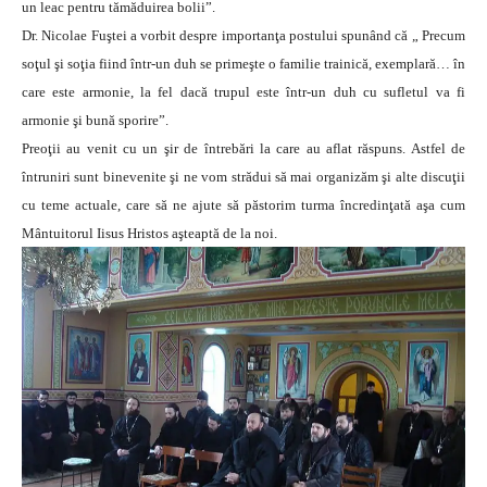
un leac pentru tămăduirea bolii”.
Dr. Nicolae Fuştei a vorbit despre importanţa postului spunând că „ Precum
soţul şi soţia fiind într-un duh se primeşte o familie trainică, exemplară… în
care este armonie, la fel dacă trupul este într-un duh cu sufletul va fi
armonie şi bună sporire”.
Preoţii au venit cu un şir de întrebări la care au aflat răspuns. Astfel de
întruniri sunt binevenite şi ne vom strădui să mai organizăm şi alte discuţii
cu teme actuale, care să ne ajute să păstorim turma încredinţată aşa cum
Mântuitorul Iisus Hristos aşteaptă de la noi.