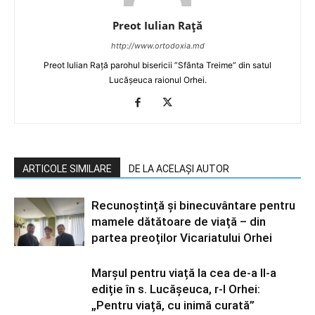
Preot Iulian Raţă
http://www.ortodoxia.md
Preot Iulian Rață parohul bisericii ”Sfânta Treime” din satul
Lucășeuca raionul Orhei.
ARTICOLE SIMILARE
DE LA ACELAȘI AUTOR
Recunoștință și binecuvântare pentru
mamele dătătoare de viață – din
partea preoților Vicariatului Orhei
Marșul pentru viață la cea de-a II-a
ediție în s. Lucășeuca, r-l Orhei:
„Pentru viață, cu inimă curată”