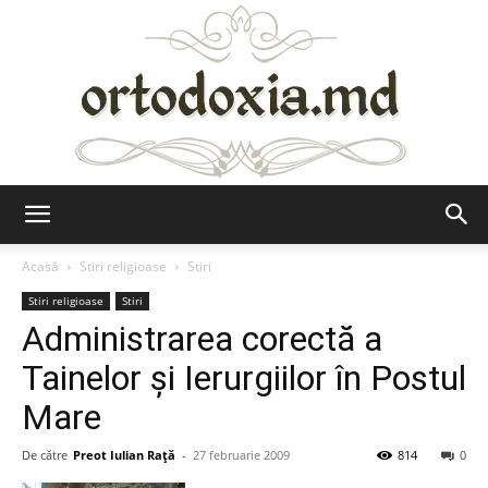
Ortodoxia.md
Acasă
Stiri religioase
Stiri
Stiri religioase
Stiri
Administrarea corectă a
Tainelor şi Ierurgiilor în Postul
Mare
De către
Preot Iulian Raţă
-
27 februarie 2009
814
0