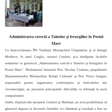
Administrarea corectă a Tainelor şi Ierurgiilor în Postul
Mare
Cu binecuvânt
area ÎPS Vladimir, Mitropolitul Chişinăului şi al întregii
Moldove, în satul Cruglic, raionul Criuleni, şi-a desfăşurat lucrările
seminarul cu genericul „Administrarea corectă a Tainelor şi Ierurgiilor în
Postul Mare”.
Moderatorul întrunirii Prot. Nicolae Ciobanu, preşedintele
Departamentului Mitropolitan Relaţii Culturale şi Prot Victor Gangan,
responsabil pentru organizarea conferinţelor şi festivalelor din
circumscripţie, au prezentat principalale dificultăţi cu referinţă la acest
compartiment.
Astfel, slujitorii din raioanele Criuleni şi Dubăsari, au avut posibilitatea să
găsească răspuns la diversele întrebări ce-i frământă şi totodată a fost un