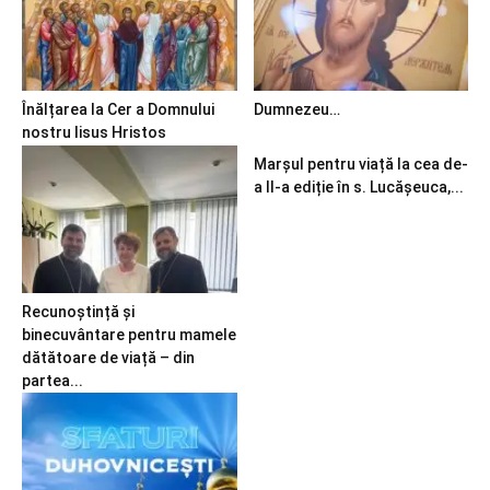
Înălțarea la Cer a Domnului
Dumnezeu…
nostru Iisus Hristos
Marșul pentru viață la cea de-
a II-a ediție în s. Lucășeuca,...
Recunoștință și
binecuvântare pentru mamele
dătătoare de viață – din
partea...