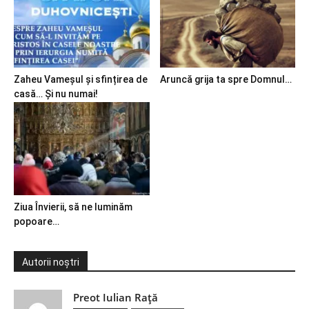
Zaheu Vameșul și sfințirea de
Aruncă grija ta spre Domnul…
casă… Și nu numai!
Ziua Învierii, să ne luminăm
popoare…
Autorii noștri
Preot Iulian Raţă