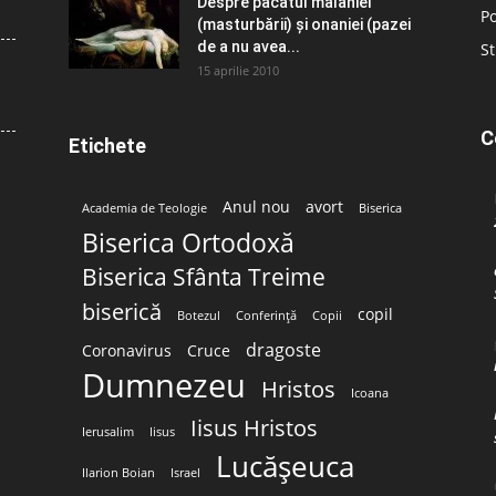
Despre păcatul malahiei
Po
(masturbării) şi onaniei (pazei
de a nu avea...
St
15 aprilie 2010
C
Etichete
Anul nou
avort
Academia de Teologie
Biserica
Biserica Ortodoxă
Biserica Sfânta Treime
biserică
copil
Botezul
Conferință
Copii
dragoste
Coronavirus
Cruce
Dumnezeu
Hristos
Icoana
Iisus Hristos
Ierusalim
Iisus
Lucășeuca
Ilarion Boian
Israel