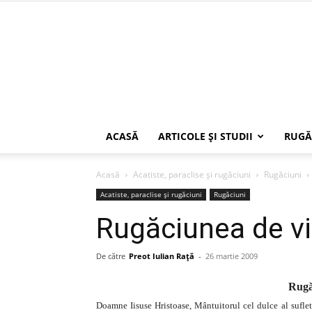
ACASĂ
ARTICOLE ŞI STUDII
RUGĂ
Acasă
Acatiste, paraclise și rugăciuni
Rugăciuni
Acatiste, paraclise și rugăciuni
Rugăciuni
Rugăciunea de vi
De către
Preot Iulian Raţă
-
26 martie 2009
Rugă
Doamne Iisuse Hristoase, Mântuitorul cel dulce al sufletu