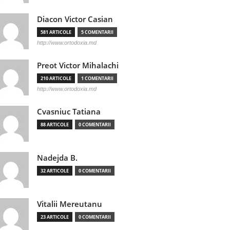
Diacon Victor Casian
581 ARTICOLE
5 COMENTARII
http://www.ortodoxia.md
Preot Victor Mihalachi
210 ARTICOLE
1 COMENTARII
http://www.ortodoxia.md
Cvasniuc Tatiana
88 ARTICOLE
0 COMENTARII
Nadejda B.
32 ARTICOLE
0 COMENTARII
Vitalii Mereutanu
23 ARTICOLE
0 COMENTARII