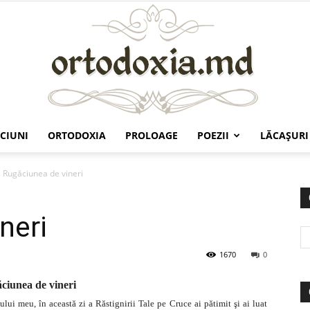
CIUNI
ORTODOXIA
PROLOAGE
POEZII
LĂCAŞURI
Ortodoxia.md
Rugăciunea de vineri
neri
1670
0
ciunea de vineri
lui meu, în această zi a Răstignirii Tale pe Cruce ai pătimit şi ai luat