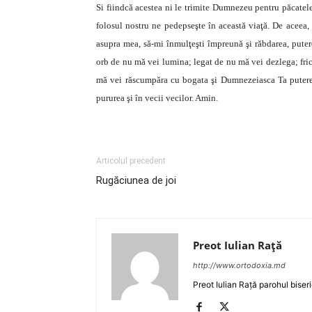
Si fiindcă acestea ni le trimite Dumnezeu pentru păcatele
folosul nostru ne pedepseşte în această viaţă. De aceea, 
asupra mea, să-mi înmulţeşti împreună şi răbdarea, puter
orb de nu mă vei lumina; legat de nu mă vei dezlega; fric
mă vei răscumpăra cu bogata şi Dumnezeiasca Ta putere ş
pururea şi în vecii vecilor. Amin.
Articolul precedent
Rugăciunea de joi
Preot Iulian Raţă
http://www.ortodoxia.md
Preot Iulian Rață parohul biser