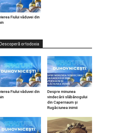
vierea Fiului văduvei din
in
Descoperă ortodoxia
vierea Fiului văduvei din
Despre minunea
in
vindecării slăbănogului
din Capernaum și
Rugăciunea inimii