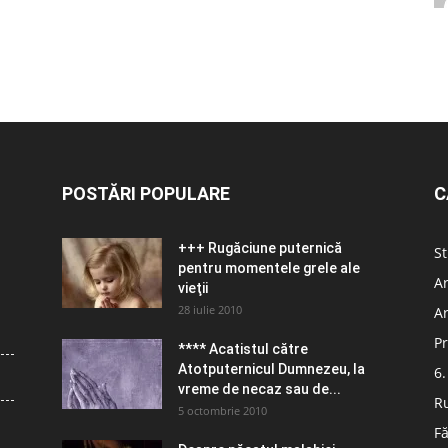
POSTĂRI POPULARE
C
+++ Rugăciune puternică
St
pentru momentele grele ale
Ar
vieţii
28 iulie 2010
Ar
Pr
**** Acatistul către
Atotputernicul Dumnezeu, la
6.
vreme de necaz sau de...
R
5 octombrie 2010
Fă