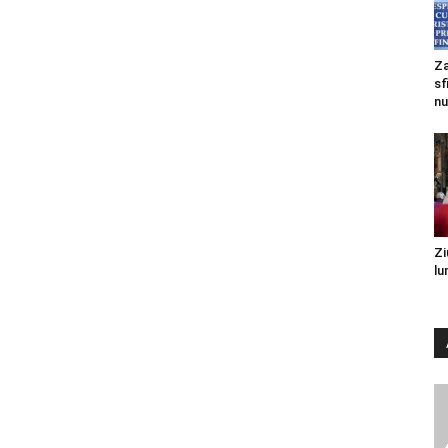
Za
sf
nu
Zi
lu