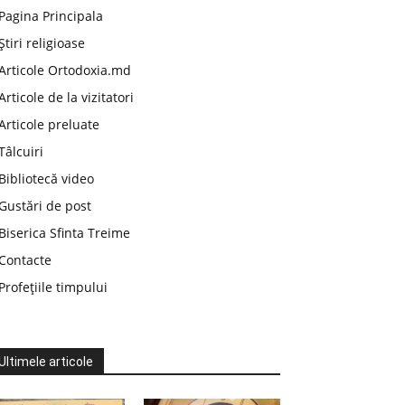
Pagina Principala
Știri religioase
Articole Ortodoxia.md
Articole de la vizitatori
Articole preluate
Tâlcuiri
Bibliotecă video
Gustări de post
Biserica Sfinta Treime
Contacte
Profețiile timpului
Ultimele articole