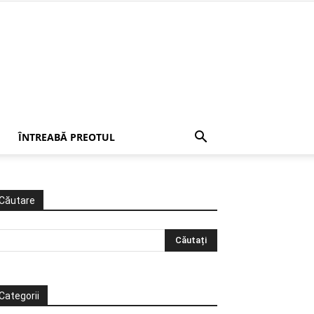
ÎNTREABĂ PREOTUL
Căutare
Categorii