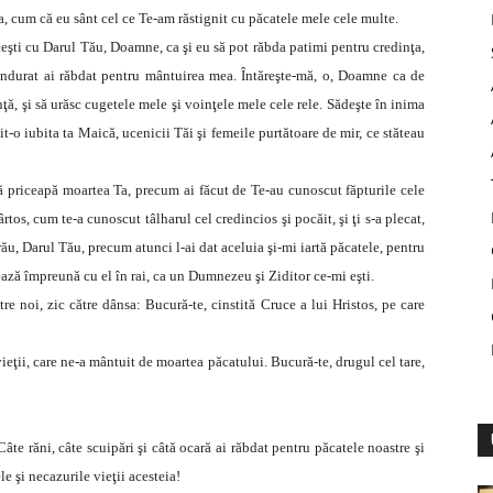
, cum că eu sânt cel ce Te-am răstignit cu păcatele mele cele multe.
eşti cu Darul Tău, Doamne, ca şi eu să pot răbda patimi pentru credinţa,
îndurat ai răbdat pentru mântuirea mea. Întăreşte-mă, o, Doamne ca de
ţă, şi să urăsc cugetele mele şi voinţele mele cele rele. Sădeşte în inima
t-o iubita ta Maică, ucenicii Tăi şi femeile purtătoare de mir, ce stăteau
 să priceapă moartea Ta, precum ai făcut de Te-au cunoscut făpturile cele
rtos, cum te-a cunoscut tâlharul cel credincios şi pocăit, şi ţi s-a plecat,
rău, Darul Tău, precum atunci l-ai dat aceluia şi-mi iartă păcatele, pentru
ează împreună cu el în rai, ca un Dumnezeu şi Ziditor ce-mi eşti.
re noi, zic către dânsa: Bucură-te, cinstită Cruce a lui Hristos, pe care
ieţii, care ne-a mântuit de moartea păcatului. Bucură-te, drugul cel tare,
Câte răni, câte scuipări şi câtă ocară ai răbdat pentru păcatele noastre şi
e şi necazurile vieţii acesteia!