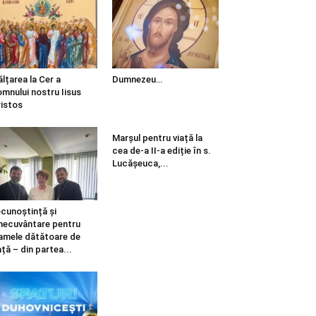
ălțarea la Cer a
Dumnezeu…
mnului nostru Iisus
istos
Marșul pentru viață la
cea de-a II-a ediție în s.
Lucășeuca,...
cunoștință și
necuvântare pentru
mele dătătoare de
ață – din partea...