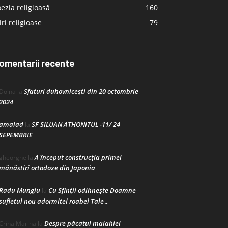
ezia religioasă
160
iri religioase
79
omentarii recente
Sfaturi duhovnicești din 20 octombrie
Doina
la
2024
amalad
SF SILUAN ATHONITUL -11/ 24
la
SEPEMBRIE
A început construcţia primei
gheorghe
la
mănăstiri ortodoxe din Japonia
Radu Mungiu
Cu Sfinții odihnește Doamne
la
sufletul nou adormitei roabei Tale…
Despre păcatul malahiei
Crina Marina
la