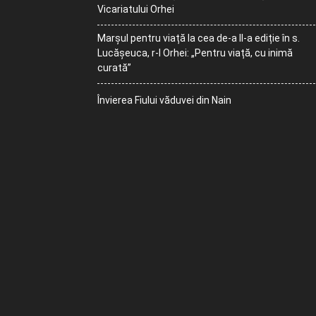
Vicariatului Orhei
Marșul pentru viață la cea de-a II-a ediție în s.
Lucășeuca, r-l Orhei: „Pentru viață, cu inimă
curată”
Învierea Fiului văduvei din Nain