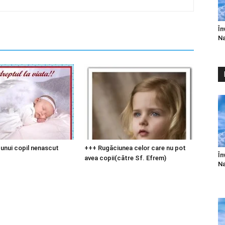
În
Na
unui copil nenascut
+++ Rugăciunea celor care nu pot
În
avea copii(către Sf. Efrem)
Na