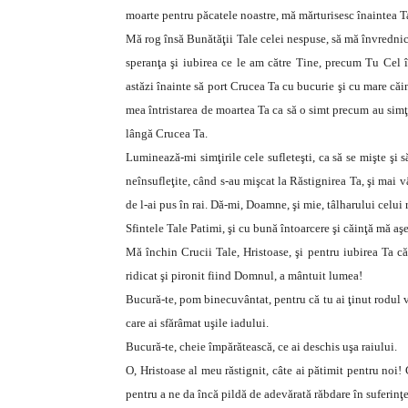
moarte pentru păcatele noastre, mă mărturisesc înaintea Ta
Mă rog însă Bunătăţii Tale celei nespuse, să mă învrednic
speranţa şi iubirea ce le am către Tine, precum Tu Cel 
astăzi înainte să port Crucea Ta cu bucurie şi cu mare căin
mea întristarea de moartea Ta ca să o simt precum au simţi
lângă Crucea Ta.
Luminează-mi simţirile cele sufleteşti, ca să se mişte şi
neînsufleţite, când s-au mişcat la Răstignirea Ta, şi mai vâ
de l-ai pus în rai. Dă-mi, Doamne, şi mie, tâlharului celui 
Sfintele Tale Patimi, şi cu bună întoarcere şi căinţă mă aş
Mă închin Crucii Tale, Hristoase, şi pentru iubirea Ta căt
ridicat şi pironit fiind Domnul, a mântuit lumea!
Bucură-te, pom binecuvântat, pentru că tu ai ţinut rodul v
care ai sfărâmat uşile iadului.
Bucură-te, cheie împărătească, ce ai deschis uşa raiului.
O, Hristoase al meu răstignit, câte ai pătimit pentru noi! 
pentru a ne da încă pildă de adevărată răbdare în suferinţel