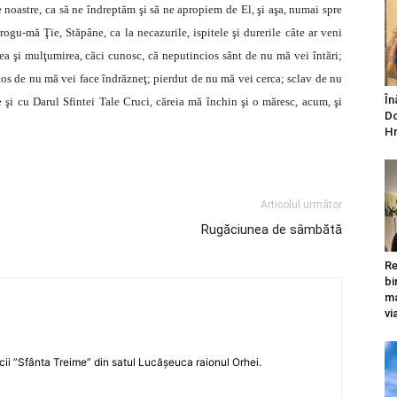
 noastre, ca să ne îndreptăm şi să ne apropiem de El, şi aşa, numai spre
rogu-mă Ţie, Stăpâne, ca la necazurile, ispitele şi durerile câte ar veni
ea şi mulţumirea, căci cunosc, că neputincios sânt de nu mă vei întări;
os de nu mă vei face îndrăzneţ; pierdut de nu mă vei cerca; sclav de nu
În
i cu Darul Sfintei Tale Cruci, căreia mă închin şi o măresc, acum, şi
Do
Hr
Articolul următor
Rugăciunea de sâmbătă
Re
bi
ma
vi
icii ”Sfânta Treime” din satul Lucășeuca raionul Orhei.