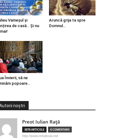
heu Vameșul și
Aruncă grija ta spre
ințirea de casă… Și nu
Domnul…
mai!
ua Învierii, să ne
minăm popoare…
Autorii noștri
Preot Iulian Raţă
3878 ARTICOLE
6 COMENTARII
http://www.ortodoxia.md