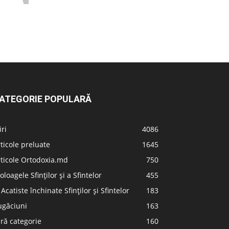
ATEGORIE POPULARĂ
iri
4086
ticole preluate
1645
ticole Ortodoxia.md
750
oloagele Sfinților și a Sfintelor
455
 Acatiste închinate Sfinților și Sfintelor
183
ugăciuni
163
ră categorie
160