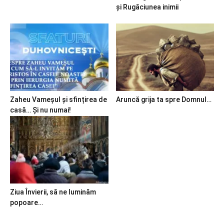
și Rugăciunea inimii
Zaheu Vameșul și sfințirea de
Aruncă grija ta spre Domnul…
casă… Și nu numai!
Ziua Învierii, să ne luminăm
popoare…