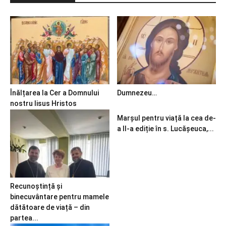
Înălțarea la Cer a Domnului
Dumnezeu…
nostru Iisus Hristos
Marșul pentru viață la cea de-
a II-a ediție în s. Lucășeuca,...
Recunoștință și
binecuvântare pentru mamele
dătătoare de viață – din
partea...