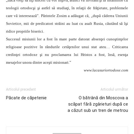
„dacă vreţi să fiţi sinceri cu voi înşivă, atunci vă invităm şi la întâlnirile cu
teologii ortodocşi şi astfel să studiaţi, în relaţii de frăţietate, problemele
care vă interesează”. Părintele Zosim a adăugat că, „după căderea Uniunii
Sovietice, mii de predicatori străini au luat cu asalt Rusia, căutând să îşi
ridice propriile biserici.
Succesul misiunii lor a fost în mare parte datorat absenţei cunoştinţelor
religioase pozitive în rândurile cetăţenilor unui stat ateu… Criticarea
credinţei ortodoxe şi nu proclamarea lui Hristos a fost, însă, esenţa
mesajelor unora dintre aceşti misionari.”
www.lacasuriortodoxe.com
Articolul precedent
Articolul următor
Păcate de căpetenie
O bătrână din Moscova a
scăpat fără zgârieturi după ce
a căzut sub un tren de metrou