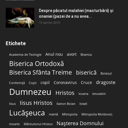
Despre păcatul malahiei (masturbării) şi
onaniei (pazei de a nu avea...
15 aprilie 2010
Etichete
Anul nou
avort
Academia de Teologie
Biserica
Biserica Ortodoxă
Biserica Sfânta Treime
biserică
Botezul
dragoste
copil
Coronavirus
Cruce
Conferință
Copii
Dumnezeu
Hristos
Icoana
Ierusalim
Iisus Hristos
Iisus
Ilarion Boian
Israel
Lucășeuca
mamă
Mitropolia
Mitropolia Moldovei;
Nașterea Domnului
moarte
Mântuitorul Hristos