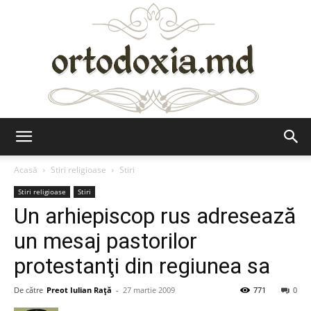
Ortodoxia.md
Acasă
Stiri religioase
Stiri
Stiri religioase
Stiri
Un arhiepiscop rus adresează
un mesaj pastorilor
protestanţi din regiunea sa
De către
Preot Iulian Raţă
-
27 martie 2009
771
0