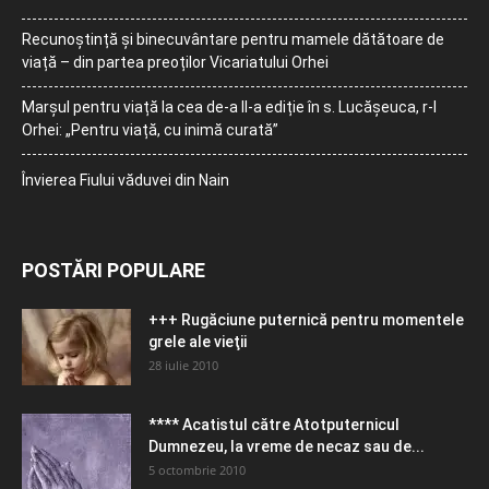
Recunoștință și binecuvântare pentru mamele dătătoare de
viață – din partea preoților Vicariatului Orhei
Marșul pentru viață la cea de-a II-a ediție în s. Lucășeuca, r-l
Orhei: „Pentru viață, cu inimă curată”
Învierea Fiului văduvei din Nain
POSTĂRI POPULARE
+++ Rugăciune puternică pentru momentele
grele ale vieţii
28 iulie 2010
**** Acatistul către Atotputernicul
Dumnezeu, la vreme de necaz sau de...
5 octombrie 2010