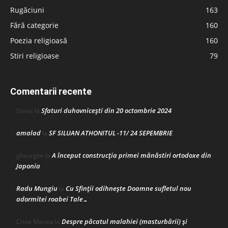
Rugăciuni
163
Fără categorie
160
Poezia religioasă
160
Stiri religioase
79
Comentarii recente
Sfaturi duhovnicești din 20 octombrie 2024
Doina
la
amalad
SF SILUAN ATHONITUL -11/ 24 SEPEMBRIE
la
A început construcţia primei mănăstiri ortodoxe din
gheorghe
la
Japonia
Radu Mungiu
Cu Sfinții odihnește Doamne sufletul nou
la
adormitei roabei Tale…
Despre păcatul malahiei (masturbării) şi
Crina Marina
la