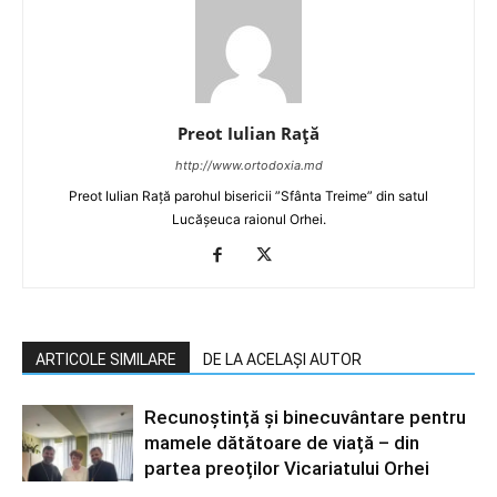
Preot Iulian Raţă
http://www.ortodoxia.md
Preot Iulian Rață parohul bisericii ”Sfânta Treime” din satul
Lucășeuca raionul Orhei.
ARTICOLE SIMILARE
DE LA ACELAȘI AUTOR
Recunoștință și binecuvântare pentru
mamele dătătoare de viață – din
partea preoților Vicariatului Orhei