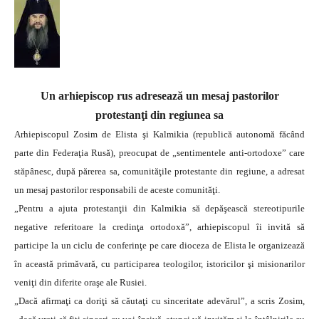
Un arhiepiscop rus adresează un mesaj pastorilor
protestanţi din regiunea sa
Arhiepiscopul Zosim de Elista şi Kalmikia (republică autonomă făcând
parte din Federaţia Rusă), preocupat de „sentimentele anti-ortodoxe” care
stăpânesc, după părerea sa, comunităţile protestante din regiune, a adresat
un mesaj pastorilor responsabili de aceste comunităţi.
„Pentru a ajuta protestanţii din Kalmikia să depăşească stereotipurile
negative referitoare la credinţa ortodoxă”, arhiepiscopul îi invită să
participe la un ciclu de conferinţe pe care dioceza de Elista le organizează
în această primăvară, cu participarea teologilor, istoricilor şi misionarilor
veniţi din diferite oraşe ale Rusiei.
„Dacă afirmaţi ca doriţi să căutaţi cu sinceritate adevărul”, a scris Zosim,