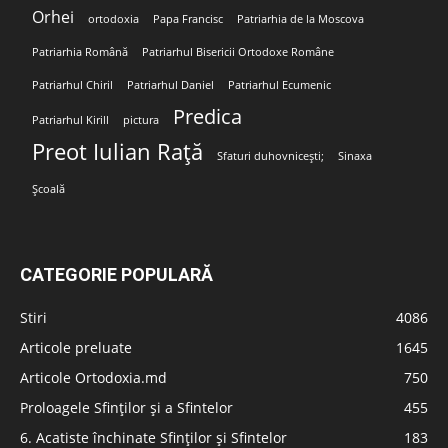
Orhei
ortodoxia
Papa Francisc
Patriarhia de la Moscova
Patriarhia Română
Patriarhul Bisericii Ortodoxe Române
Patriarhul Chiril
Patriarhul Daniel
Patriarhul Ecumenic
Predica
Patriarhul Kirill
pictura
Preot Iulian Rață
Sfaturi duhovnicești;
Sinaxa
Școală
CATEGORIE POPULARĂ
Stiri
4086
Articole preluate
1645
Articole Ortodoxia.md
750
Proloagele Sfinților și a Sfintelor
455
6. Acatiste închinate Sfinților și Sfintelor
183