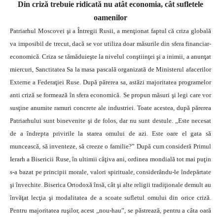
Din criză trebuie ridicată nu atât economia, cât sufletele
oamenilor
Patriarhul Moscovei şi a Întregii Rusii, a menţionat faptul că criza globală
va imposibil de trecut, dacă se vor utiliza doar măsurile din sfera financiar-
economică. Criza se tămăduieşte la nivelul conştiinţei şi a inimii, a anunţat
miercuri, Sanctitatea Sa la masa pascală organizată de Ministerul afacerilor
Externe a Federaţiei Ruse. După părerea sa, astăzi majoritatea programelor
anti criză se formează în sfera economică.
Se propun măsuri şi legi care vor
susţine anumite ramuri concrete ale industriei. Toate acestea, după părerea
Patriarhului sunt binevenite şi de folos, dar nu sunt destule. „Este necesat
de a îndrepta privirile la starea omului de azi. Este oare el gata să
muncească, să inventeze, să creeze o familie?” După cum consideră Primul
Ierarh a Bisericii Ruse, în ultimii câţiva ani, ordinea mondială tot mai puţin
s-a bazat pe principii morale, valori spirituale, considerându-le îndepărtate
şi învechite. Biserica Ortodoxă însă, cât şi alte religii tradiţionale demult au
învăţat lecţia şi modalitatea de a scoate sufletul omului din orice criză.
Pentru majoritatea ruşilor, acest „nou-hau”, se păstrează, pentru a câta oară