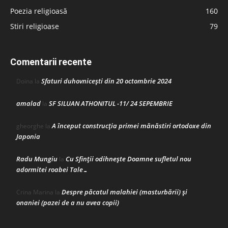
Poezia religioasă
160
Stiri religioase
79
Comentarii recente
Sfaturi duhovnicești din 20 octombrie 2024
Doina
la
amalad
SF SILUAN ATHONITUL -11/ 24 SEPEMBRIE
la
A început construcţia primei mănăstiri ortodoxe din
gheorghe
la
Japonia
Radu Mungiu
Cu Sfinții odihnește Doamne sufletul nou
la
adormitei roabei Tale…
Despre păcatul malahiei (masturbării) şi
Crina Marina
la
onaniei (pazei de a nu avea copii)