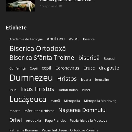
15 aprilie 2010
Etichete
Anul nou
avort
Academia de Teologie
Biserica
Biserica Ortodoxă
Biserica Sfânta Treime
biserică
Botezul
dragoste
copil
Coronavirus
Cruce
Conferință
Copii
Dumnezeu
Hristos
Icoana
Ierusalim
Iisus Hristos
Iisus
Ilarion Boian
Israel
Lucășeuca
mamă
Mitropolia
Mitropolia Moldovei;
Nașterea Domnului
moarte
Mântuitorul Hristos
Orhei
ortodoxia
Papa Francisc
Patriarhia de la Moscova
Patriarhia Română
Patriarhul Bisericii Ortodoxe Române