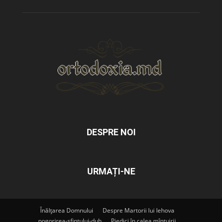
DESPRE NOI
URMAȚI-NE
Înălțarea Domnului
Despre Martorii lui Iehova
pogorirea-sfintului-duh
Piedici în calea mîntuirii