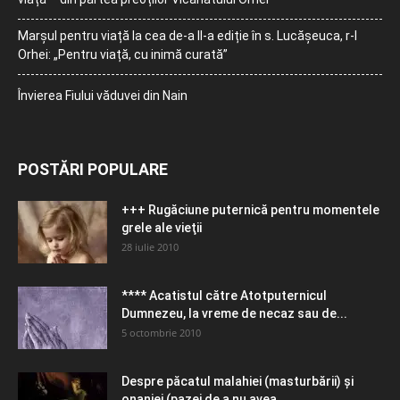
Marșul pentru viață la cea de-a II-a ediție în s. Lucășeuca, r-l
Orhei: „Pentru viață, cu inimă curată”
Învierea Fiului văduvei din Nain
POSTĂRI POPULARE
+++ Rugăciune puternică pentru momentele
grele ale vieţii
28 iulie 2010
**** Acatistul către Atotputernicul
Dumnezeu, la vreme de necaz sau de...
5 octombrie 2010
Despre păcatul malahiei (masturbării) şi
onaniei (pazei de a nu avea...