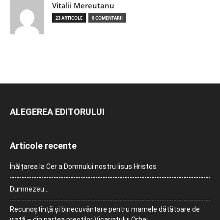
Vitalii Mereutanu
23 ARTICOLE
0 COMENTARII
ALEGEREA EDITORULUI
Articole recente
Înălțarea la Cer a Domnului nostru Iisus Hristos
Dumnezeu…
Recunoștință și binecuvântare pentru mamele dătătoare de
viață – din partea preoților Vicariatului Orhei