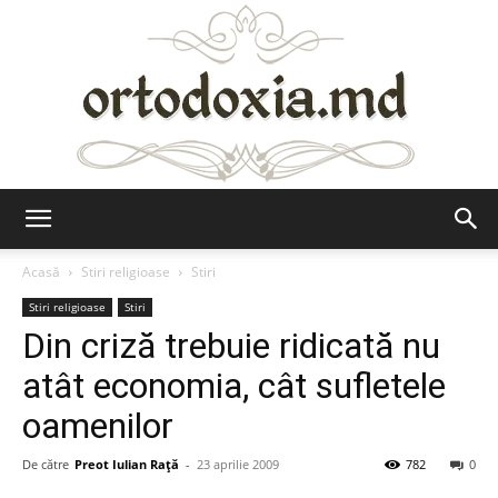
Ortodoxia.md
Acasă
Stiri religioase
Stiri
Stiri religioase
Stiri
Din criză trebuie ridicată nu
atât economia, cât sufletele
oamenilor
De către
Preot Iulian Raţă
-
23 aprilie 2009
782
0