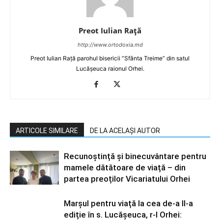
Preot Iulian Raţă
http://www.ortodoxia.md
Preot Iulian Rață parohul bisericii ”Sfânta Treime” din satul
Lucășeuca raionul Orhei.
ARTICOLE SIMILARE
DE LA ACELAȘI AUTOR
Recunoștință și binecuvântare pentru
mamele dătătoare de viață – din
partea preoților Vicariatului Orhei
Marșul pentru viață la cea de-a II-a
ediție în s. Lucășeuca, r-l Orhei: