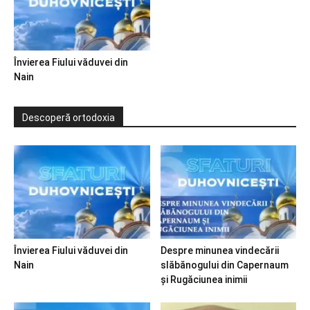
Învierea Fiului văduvei din
Nain
Descoperă ortodoxia
Învierea Fiului văduvei din
Despre minunea vindecării
Nain
slăbănogului din Capernaum
și Rugăciunea inimii