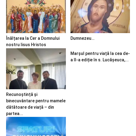
Înălțarea la Cer a Domnului
Dumnezeu…
nostru Iisus Hristos
Marșul pentru viață la cea de-
a II-a ediție în s. Lucășeuca,...
Recunoștință și
binecuvântare pentru mamele
dătătoare de viață – din
partea...