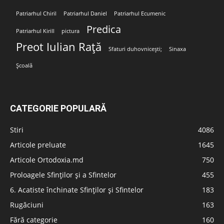
Patriarhul Chiril
Patriarhul Daniel
Patriarhul Ecumenic
Predica
Patriarhul Kirill
pictura
Preot Iulian Rață
Sfaturi duhovnicești;
Sinaxa
Școală
CATEGORIE POPULARĂ
Stiri
4086
Articole preluate
1645
Articole Ortodoxia.md
750
Proloagele Sfinților și a Sfintelor
455
6. Acatiste închinate Sfinților și Sfintelor
183
Rugăciuni
163
Fără categorie
160