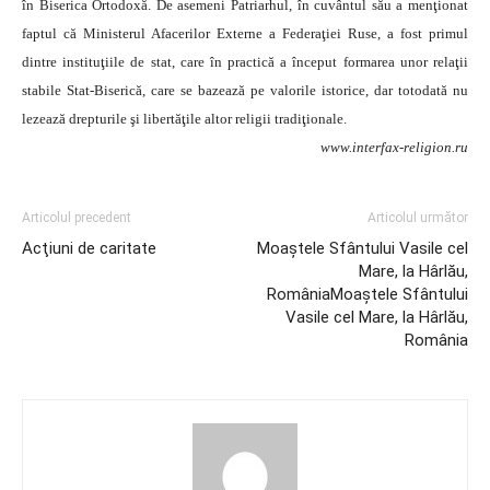
în Biserica Ortodoxă. De asemeni Patriarhul, în cuvântul său a menţionat
faptul că Ministerul Afacerilor Externe a Federaţiei Ruse, a fost primul
dintre instituţiile de stat, care în practică a început formarea unor relaţii
stabile Stat-Biserică, care se bazează pe valorile istorice, dar totodată nu
lezează drepturile şi libertăţile altor religii tradiţionale.
www.interfax-religion.ru
Articolul precedent
Articolul următor
Acţiuni de caritate
Moaştele Sfântului Vasile cel
Mare, la Hârlău,
RomâniaMoaştele Sfântului
Vasile cel Mare, la Hârlău,
România