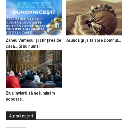
Zaheu Vameșul și sfințirea de
Aruncă grija ta spre Domnul…
casă… Și nu numai!
Ziua Învierii, să ne luminăm
popoare…
Autorii noștri