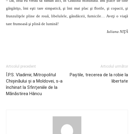
– Da, însă eu vreau să rămân aici, în Grădina Minunată. Îmi place de tine
gărgăriţo, îmi eşti tare simpatică, şi îmi mai plac şi florile, şi copacii, şi
frunzuliţele pline de rouă, libelulele, gândăceii, furnicile… Aveţi o viaţă
tare frumoasă şi plină de lumină!
Iuliana NIŢĂ
Articolul precedent
Articolul următor
Î.P.S. Vladimir, Mitropolitul
Paştile, trecerea de la robie la
Chişinăului şi a Moldovei, s-a
libertate
închinat la Sfinţeniile de la
Mănăstirea Hâncu