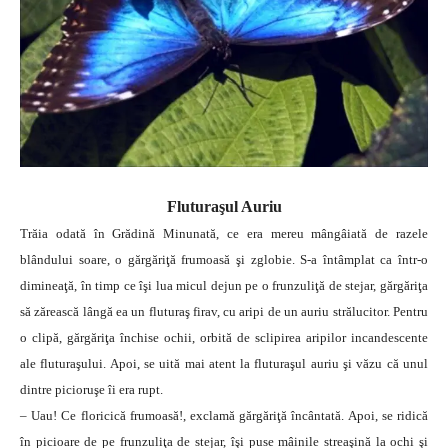
Fluturaşul Auriu
Trăia odată în Grădină Minunată, ce era mereu mângâiată de razele
blândului soare, o gărgăriţă frumoasă şi zglobie. S-a întâmplat ca într-o
dimineaţă, în timp ce îşi lua micul dejun pe o frunzuliţă de stejar, gărgăriţa
să zărească lângă ea un fluturaş firav, cu aripi de un auriu strălucitor. Pentru
o clipă, gărgăriţa închise ochii, orbită de sclipirea aripilor incandescente
ale fluturaşului. Apoi, se uită mai atent la fluturaşul auriu şi văzu că unul
dintre picioruşe îi era rupt.
– Uau! Ce floricică frumoasă!, exclamă gărgăriţă încântată. Apoi, se ridică
în picioare de pe frunzuliţa de stejar, îşi puse mâinile streaşină la ochi şi