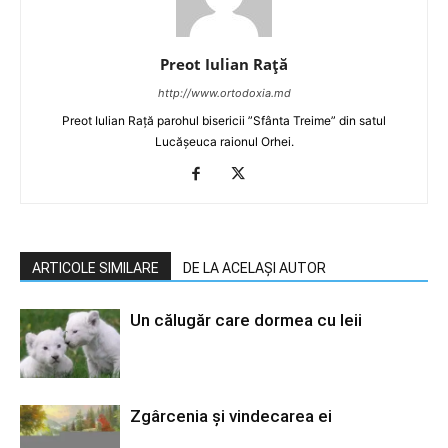
Preot Iulian Raţă
http://www.ortodoxia.md
Preot Iulian Rață parohul bisericii ”Sfânta Treime” din satul
Lucășeuca raionul Orhei.
ARTICOLE SIMILARE
DE LA ACELAȘI AUTOR
Un călugăr care dormea cu leii
Zgârcenia şi vindecarea ei