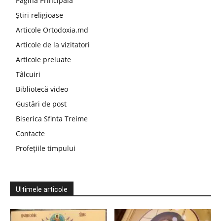
Pagina Principala
Știri religioase
Articole Ortodoxia.md
Articole de la vizitatori
Articole preluate
Tâlcuiri
Bibliotecă video
Gustări de post
Biserica Sfinta Treime
Contacte
Profețiile timpului
Ultimele articole