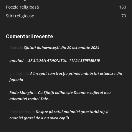
Poezia religioasă
160
Stiri religioase
79
Comentarii recente
Sfaturi duhovnicești din 20 octombrie 2024
Doina
la
amalad
SF SILUAN ATHONITUL -11/ 24 SEPEMBRIE
la
A început construcţia primei mănăstiri ortodoxe din
gheorghe
la
Japonia
Radu Mungiu
Cu Sfinții odihnește Doamne sufletul nou
la
adormitei roabei Tale…
Despre păcatul malahiei (masturbării) şi
Crina Marina
la
onaniei (pazei de a nu avea copii)