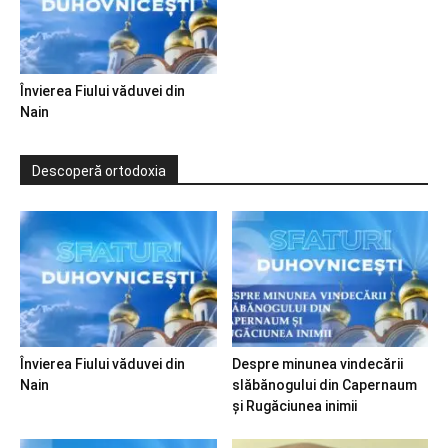
Învierea Fiului văduvei din
Nain
Descoperă ortodoxia
Învierea Fiului văduvei din
Despre minunea vindecării
Nain
slăbănogului din Capernaum
și Rugăciunea inimii