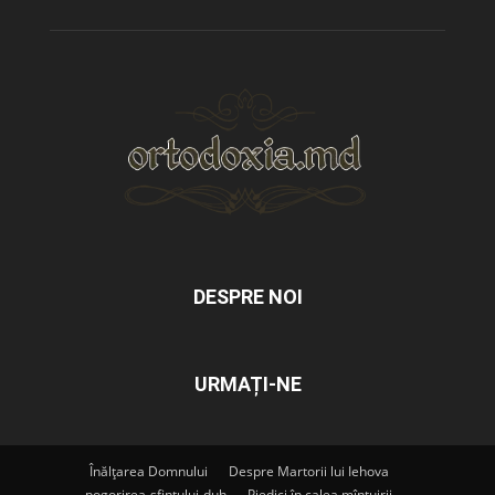
DESPRE NOI
URMAȚI-NE
Înălțarea Domnului
Despre Martorii lui Iehova
pogorirea-sfintului-duh
Piedici în calea mîntuirii