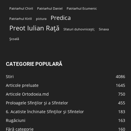
Patriarhul Chiril
Patriarhul Daniel
Patriarhul Ecumenic
Predica
Patriarhul Kirill
pictura
Preot Iulian Rață
Sfaturi duhovnicești;
Sinaxa
Școală
CATEGORIE POPULARĂ
Stiri
4086
Articole preluate
1645
Articole Ortodoxia.md
750
Proloagele Sfinților și a Sfintelor
455
6. Acatiste închinate Sfinților și Sfintelor
183
Rugăciuni
163
Fără categorie
160