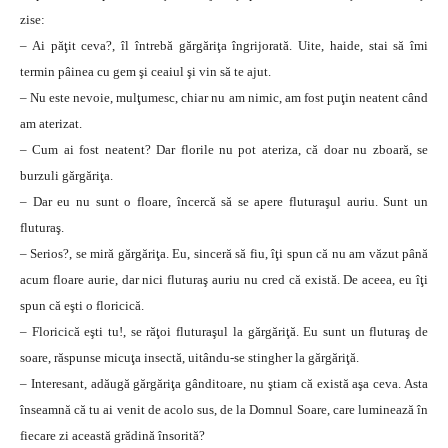
zise:
– Ai păţit ceva?, îl întrebă gărgăriţa îngrijorată. Uite, haide, stai să îmi
termin pâinea cu gem şi ceaiul şi vin să te ajut.
– Nu este nevoie, mulţumesc, chiar nu am nimic, am fost puţin neatent când
am aterizat.
– Cum ai fost neatent? Dar florile nu pot ateriza, că doar nu zboară, se
burzuli gărgăriţa.
– Dar eu nu sunt o floare, încercă să se apere fluturaşul auriu. Sunt un
fluturaş.
– Serios?, se miră gărgăriţa. Eu, sinceră să fiu, îţi spun că nu am văzut până
acum floare aurie, dar nici fluturaş auriu nu cred că există. De aceea, eu îţi
spun că eşti o floricică.
– Floricică eşti tu!, se răţoi fluturaşul la gărgăriţă. Eu sunt un fluturaş de
soare, răspunse micuţa insectă, uitându-se stingher la gărgăriţă.
– Interesant, adăugă gărgăriţa gânditoare, nu ştiam că există aşa ceva. Asta
înseamnă că tu ai venit de acolo sus, de la Domnul Soare, care luminează în
fiecare zi această grădină însorită?