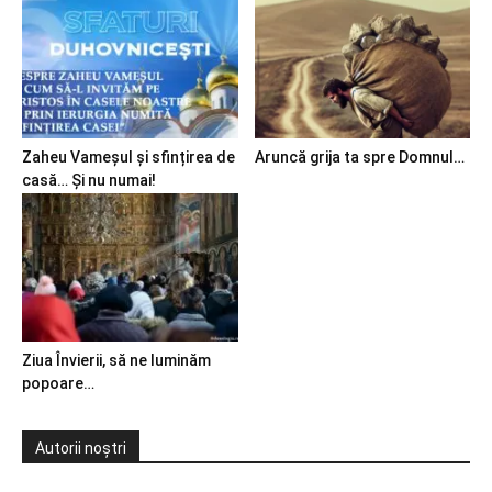
Zaheu Vameșul și sfințirea de
Aruncă grija ta spre Domnul…
casă… Și nu numai!
Ziua Învierii, să ne luminăm
popoare…
Autorii noștri