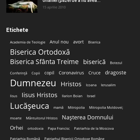
onaniei (pazei de a nu avea...
15 aprilie 2010
Etichete
Anul nou
avort
Academia de Teologie
Biserica
Biserica Ortodoxă
Biserica Sfânta Treime
biserică
Botezul
dragoste
copil
Coronavirus
Cruce
Conferință
Copii
Dumnezeu
Hristos
Icoana
Ierusalim
Iisus Hristos
Iisus
Ilarion Boian
Israel
Lucășeuca
mamă
Mitropolia
Mitropolia Moldovei;
Nașterea Domnului
moarte
Mântuitorul Hristos
Orhei
ortodoxia
Papa Francisc
Patriarhia de la Moscova
Patriarhia Română
Patriarhul Bisericii Ortodoxe Române