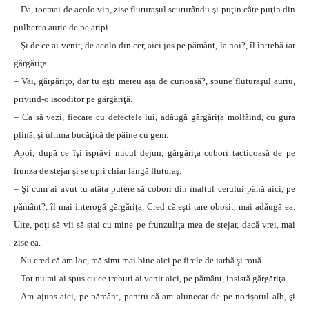
– Da, tocmai de acolo vin, zise fluturaşul scuturându-şi puţin câte puţin din
pulberea aurie de pe aripi.
– Şi de ce ai venit, de acolo din cer, aici jos pe pământ, la noi?, îl întrebă iar
gărgăriţa.
– Vai, gărgăriţo, dar tu eşti mereu aşa de curioasă?, spune fluturaşul auriu,
privind-o iscoditor pe gărgăriţă.
– Ca să vezi, fiecare cu defectele lui, adăugă gărgăriţa molfăind, cu gura
plină, şi ultima bucăţică de pâine cu gem.
Apoi, după ce îşi isprăvi micul dejun, gărgăriţa coborî tacticoasă de pe
frunza de stejar şi se opri chiar lângă fluturaş.
– Şi cum ai avut tu atâta putere să cobori din înaltul cerului până aici, pe
pământ?, îl mai interogă gărgăriţa. Cred că eşti tare obosit, mai adăugă ea.
Uite, poţi să vii să stai cu mine pe frunzuliţa mea de stejar, dacă vrei, mai
zise ea.
– Nu cred că am loc, mă simt mai bine aici pe firele de iarbă şi rouă.
– Tot nu mi-ai spus cu ce treburi ai venit aici, pe pământ, insistă gărgăriţa.
– Am ajuns aici, pe pământ, pentru că am alunecat de pe norişorul alb, şi