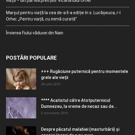
viață – din partea preoților Vicariatului Orhei
Marșul pentru viață la cea de-a II-a ediție în s. Lucășeuca, r-l
Orhei: „Pentru viață, cu inimă curată”
Învierea Fiului văduvei din Nain
POSTĂRI POPULARE
+++ Rugăciune puternică pentru momentele
grele ale vieţii
28 iulie 2010
**** Acatistul către Atotputernicul
Dumnezeu, la vreme de necaz sau de...
5 octombrie 2010
Despre păcatul malahiei (masturbării) şi