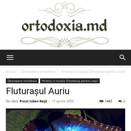
Ortodoxia.md
Acasă
Descopera ortodoxia
Hristos in scoala Ortodoxia pentru copii
Descopera ortodoxia
Hristos in scoala Ortodoxia pentru copii
Fluturaşul Auriu
De către
Preot Iulian Raţă
-
17 aprilie 2009
1483
0