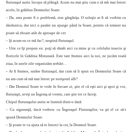
fluturaşul auriu începu să plângă. Acum nu mai ştiu cum o să mă mai întorc
acolo, în grădina Domnului Soare.
– Da, asta poate fi o problemă, zise gărgăriţa. O soluţie ar fi să vorbim cu
rândunica, dar nici o pasăre nu ajunge până la Soare, pentru că nimeni nu
poate să zboare atât de aproape de cer.
– Şi acum eu ce mă fac?, suspină fluturaşul.
– Uite ce îţi propun eu: poţi să rămâi aici cu mine şi cu celelalte insecte şi
floricele în Grădina Minunată. Este tare frumos aici la noi, ne jucăm toată
ziua, în unele zile organizăm serbări…
– Ar fi frumos, surâse fluturaşul, dar cum să îi spun eu Domnului Soare că
nu am cum să mă mai întorc pe norişorul alb?
– Dar Domnul Soare te vede în fiecare zi, ştie el că eşti aici şi apoi şi voi,
fluturaşii, aveţi un Îngeraş al vostru, care ştie tot ce faceţi.
Chipul fluturaşului auriu se lumină dintr-o dată.
– Cu siguranţă, dacă vorbesc cu Îngeraşul Fluturaşilor, va şti el ce să-i
spună Domnului Soare.
– Şi poate te va ajuta să te întorci la cer, la Domnul Soare.