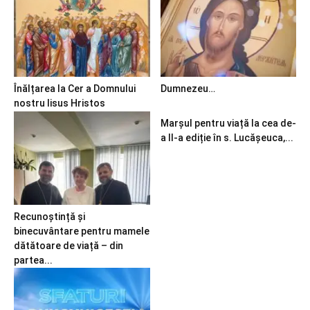
Înălțarea la Cer a Domnului
Dumnezeu…
nostru Iisus Hristos
Marșul pentru viață la cea de-
a II-a ediție în s. Lucășeuca,...
Recunoștință și
binecuvântare pentru mamele
dătătoare de viață – din
partea...