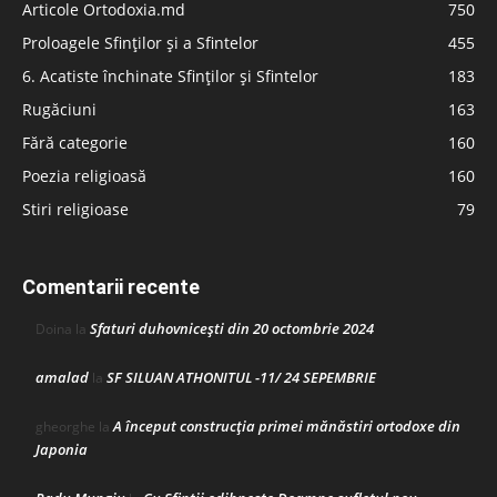
Articole Ortodoxia.md
750
Proloagele Sfinților și a Sfintelor
455
6. Acatiste închinate Sfinților și Sfintelor
183
Rugăciuni
163
Fără categorie
160
Poezia religioasă
160
Stiri religioase
79
Comentarii recente
Sfaturi duhovnicești din 20 octombrie 2024
Doina
la
amalad
SF SILUAN ATHONITUL -11/ 24 SEPEMBRIE
la
A început construcţia primei mănăstiri ortodoxe din
gheorghe
la
Japonia