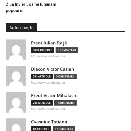
Ziua Învierii, să ne luminăm
popoare…
Autorii noștri
Preot Iulian Raţă
3878 ARTICOLE
6 COMENTARII
http://www.ortodoxia.md
Diacon Victor Casian
581 ARTICOLE
5 COMENTARII
http://www.ortodoxia.md
Preot Victor Mihalachi
210 ARTICOLE
1 COMENTARII
http://www.ortodoxia.md
Cvasniuc Tatiana
88 ARTICOLE
0 COMENTARII