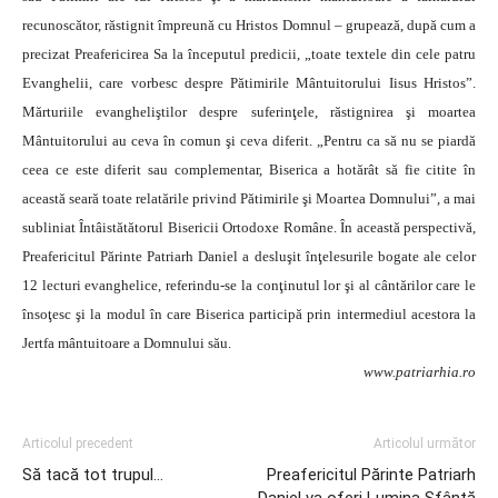
recunoscător, răstignit împreună cu Hristos Domnul – grupează, după cum a
precizat Preafericirea Sa la începutul predicii, „toate textele din cele patru
Evanghelii, care vorbesc despre Pătimirile Mântuitorului Iisus Hristos”.
Mărturiile evangheliştilor despre suferinţele, răstignirea şi moartea
Mântuitorului au ceva în comun şi ceva diferit. „Pentru ca să nu se piardă
ceea ce este diferit sau complementar, Biserica a hotărât să fie citite în
această seară toate relatările privind Pătimirile şi Moartea Domnului”, a mai
subliniat Întâistătătorul Bisericii Ortodoxe Române. În această perspectivă,
Preafericitul Părinte Patriarh Daniel a desluşit înţelesurile bogate ale celor
12 lecturi evanghelice, referindu-se la conţinutul lor şi al cântărilor care le
însoţesc şi la modul în care Biserica participă prin intermediul acestora la
Jertfa mântuitoare a Domnului său.
www.patriarhia.ro
Articolul precedent
Articolul următor
Să tacă tot trupul…
Preafericitul Părinte Patriarh