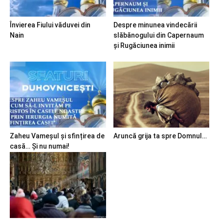
Învierea Fiului văduvei din
Despre minunea vindecării
Nain
slăbănogului din Capernaum
și Rugăciunea inimii
Zaheu Vameșul și sfințirea de
Aruncă grija ta spre Domnul…
casă… Și nu numai!