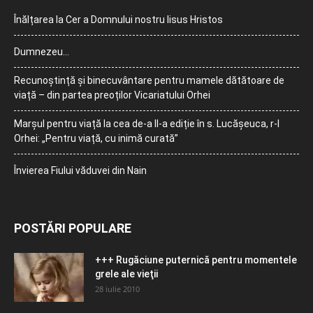
Înălțarea la Cer a Domnului nostru Iisus Hristos
Dumnezeu…
Recunoștință și binecuvântare pentru mamele dătătoare de
viață – din partea preoților Vicariatului Orhei
Marșul pentru viață la cea de-a II-a ediție în s. Lucășeuca, r-l
Orhei: „Pentru viață, cu inimă curată”
Învierea Fiului văduvei din Nain
POSTĂRI POPULARE
+++ Rugăciune puternică pentru momentele
grele ale vieţii
28 iulie 2010