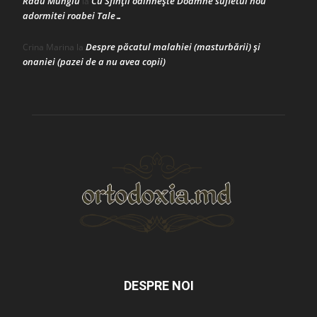
Radu Mungiu
Cu Sfinții odihnește Doamne sufletul nou
la
adormitei roabei Tale…
Despre păcatul malahiei (masturbării) şi
Crina Marina
la
onaniei (pazei de a nu avea copii)
DESPRE NOI