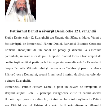
Patriarhul Daniel a săvârşit Denia celor 12 Evanghelii
Slujba Deniei celor 12 Evanghelii sau Utrenia din Sfânta şi Marea Vineri a
fost săvârşită de Preafericitul Părinte Daniel, Patriarhul Bisericii Ortodoxe
Române, înconjurat de un sobor de preoţi şi diaconi, la Catedrala
patriarhală, în seara zilei de joi, 16 aprilie.
Sfântul locaş a fost umplut de
credincioşii veniţi să participe la Denie, pentru a asculta cele 12 Evanghelii
despre Patimile Mântuitorului şi pentru a se închina şi pentru a săruta
Sfânta Cruce a Domnului, scoasă în mijlocul bisericii după citirea celei de-
a cincea Evanghelii.
Preafericitul Părinte Patriarh Daniel a ţinut un cuvânt de învăţătură la
sfârşitul slujbei. Cele 12 pericope evanghelice citite în cadrul acestei
Utrenii – spre pomenirea sfintelor, mântuitoarelor şi înfricoşătoarelor Patimi
sau Pătimiri ale lui Hristos şi a mărturisirii mântuitoare a tâlharului