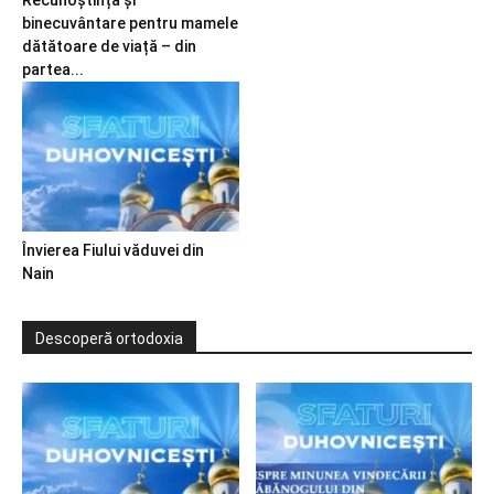
Recunoștință și
binecuvântare pentru mamele
dătătoare de viață – din
partea...
Învierea Fiului văduvei din
Nain
Descoperă ortodoxia