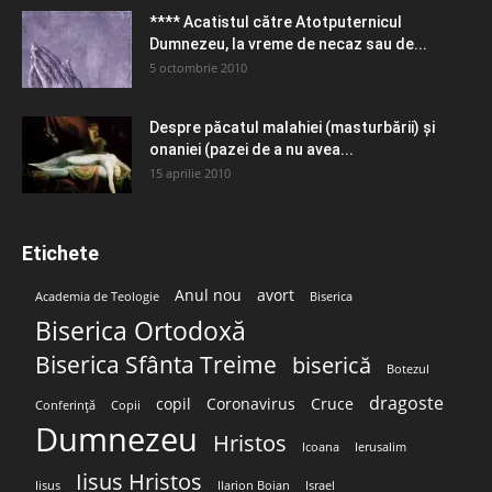
**** Acatistul către Atotputernicul
Dumnezeu, la vreme de necaz sau de...
5 octombrie 2010
Despre păcatul malahiei (masturbării) şi
onaniei (pazei de a nu avea...
15 aprilie 2010
Etichete
Anul nou
avort
Academia de Teologie
Biserica
Biserica Ortodoxă
Biserica Sfânta Treime
biserică
Botezul
dragoste
copil
Coronavirus
Cruce
Conferință
Copii
Dumnezeu
Hristos
Icoana
Ierusalim
Iisus Hristos
Iisus
Ilarion Boian
Israel