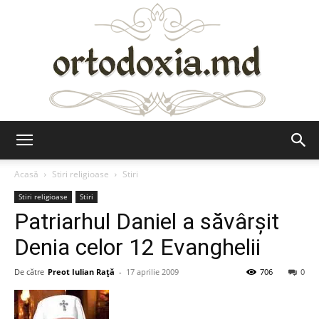
Ortodoxia.md
Acasă
Stiri religioase
Stiri
Stiri religioase
Stiri
Patriarhul Daniel a săvârşit
Denia celor 12 Evanghelii
De către
Preot Iulian Raţă
-
17 aprilie 2009
706
0