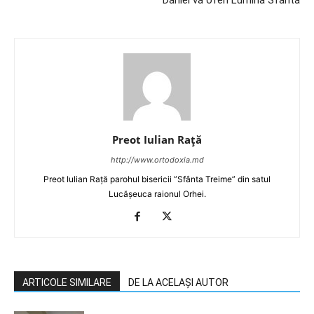
Daniel va oferi Lumina Sfântă
Preot Iulian Raţă
http://www.ortodoxia.md
Preot Iulian Rață parohul bisericii ”Sfânta Treime” din satul
Lucășeuca raionul Orhei.
ARTICOLE SIMILARE
DE LA ACELAȘI AUTOR