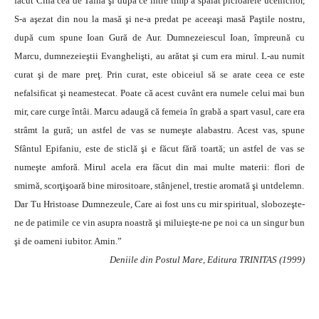
făcut Cina cea de Taină şi după ce între timp a spălat picioarele ucenicilor,
S-a aşezat din nou la masă şi ne-a predat pe aceeaşi masă Paştile nostru,
după cum spune Ioan Gură de Aur. Dumnezeiescul Ioan, împreună cu
Marcu, dumnezeieştii Evanghelişti, au arătat şi cum era mirul. L-au numit
curat şi de mare preţ. Prin curat, este obiceiul să se arate ceea ce este
nefalsificat şi neamestecat. Poate că acest cuvânt era numele celui mai bun
mir, care curge întâi. Marcu adaugă că femeia în grabă a spart vasul, care era
strâmt la gură; un astfel de vas se numeşte alabastru. Acest vas, spune
Sfântul Epifaniu, este de sticlă şi e făcut fără toartă; un astfel de vas se
numeşte amforă. Mirul acela era făcut din mai multe materii: flori de
smirnă, scorţişoară bine mirositoare, stânjenel, trestie aromată şi untdelemn.
Dar Tu Hristoase Dumnezeule, Care ai fost uns cu mir spiritual, slobozeşte-
ne de patimile ce vin asupra noastră şi miluieşte-ne pe noi ca un singur bun
şi de oameni iubitor. Amin.”
Deniile din Postul Mare, Editura TRINITAS (1999)