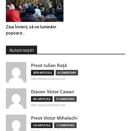
Ziua Învierii, să ne luminăm
popoare…
Autorii noștri
Preot Iulian Raţă
3878 ARTICOLE
6 COMENTARII
http://www.ortodoxia.md
Diacon Victor Casian
581 ARTICOLE
5 COMENTARII
http://www.ortodoxia.md
Preot Victor Mihalachi
210 ARTICOLE
1 COMENTARII