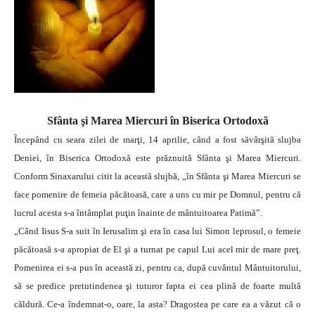
Sfânta şi Marea Miercuri în Biserica Ortodoxă
Începând cu seara zilei de marţi, 14 aprilie, când a fost săvârşită slujba
Deniei, în Biserica Ortodoxă este prăznuită Sfânta şi Marea Miercuri.
Conform Sinaxarului citit la această slujbă, „în Sfânta şi Marea Miercuri se
face pomenire de femeia păcătoasă, care a uns cu mir pe Domnul, pentru că
lucrul acesta s-a întâmplat puţin înainte de mântuitoarea Patimă”.
„Când Iisus S-a suit în Ierusalim şi era în casa lui Simon leprosul, o femeie
păcătoasă s-a apropiat de El şi a turnat pe capul Lui acel mir de mare preţ.
Pomenirea ei s-a pus în această zi, pentru ca, după cuvântul Mântuitorului,
să se predice pretutindenea şi tuturor fapta ei cea plină de foarte multă
căldură. Ce-a îndemnat-o, oare, la asta? Dragostea pe care ea a văzut că o