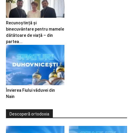
Recunoștință și
binecuvântare pentru mamele
dătătoare de viață – din
partea...
Învierea Fiului văduvei din
Nain
Descoperă ortodoxia