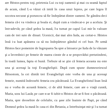
are Hristos pentru toţi, prietenia Lui cu toţi oamenii şi mai cu seamă faptul
de acum, când L-a văzut că intră în casa unui lepros, pe care legea îl
socotea necurat şi poruncea să fie îndepărtat dintre oameni. Se gândea deci
femeia că-i va vindeca şi boala ei, după cum a vindecat-o pe a aceluia. Şi
într-adevăr, pe când şedea la masă, I-a turnat pe capul Lui mir în valoare
cam de trei sute de dinari. Ucenicii, dar mai ales Iuda, au certat-o. Hristos
însă i-a luat apărarea ca să nu îndepărteze gândul ei cel bun. Pe urmă
Hristos face pomenire de îngroparea Sa spre a întoarce pe Iuda de la vânzare
şi a învrednici pe femeie de marea cinste de a se propovădui pretutindeni,
în toată lumea, fapta ei bună. Trebuie să se ştie că femeia aceasta nu este
una şi aceeaşi la toţi Evangheliştii. După cum spune dumnezeiescul
Hrisostom, la cei dintâi trei Evanghelişti este vorba de una şi aceeaşi
femeie, numită îndeosebi femeia cea păcătoasă. La Evanghelistul Ioan însă
nu e vorba de această femeie, ci de altă femeie, care are o viaţă curată,
Maria, sora lui Lazăr, pe care n-ar fi iubit-o Hristos de-ar fi fost o păcătoasă.
Maria, spre deosebire de celelalte, cu şase zile înainte de Paşti, pe când
Domnul şedea la masă în casa ei din Betania, a întrebuinţat mir şi l-a turnat