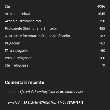
Stiri
4086
Articole preluate
1645
Articole Ortodoxia.md
750
Proloagele Sfinților și a Sfintelor
455
6. Acatiste închinate Sfinților și Sfintelor
183
Rugăciuni
163
Fără categorie
160
Poezia religioasă
160
Stiri religioase
79
Comentarii recente
Sfaturi duhovnicești din 20 octombrie 2024
Doina
la
amalad
SF SILUAN ATHONITUL -11/ 24 SEPEMBRIE
la