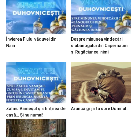
Învierea Fiului văduvei din
Despre minunea vindecării
Nain
slăbănogului din Capernaum
și Rugăciunea inimii
Zaheu Vameșul și sfințirea de
Aruncă grija ta spre Domnul…
casă… Și nu numai!