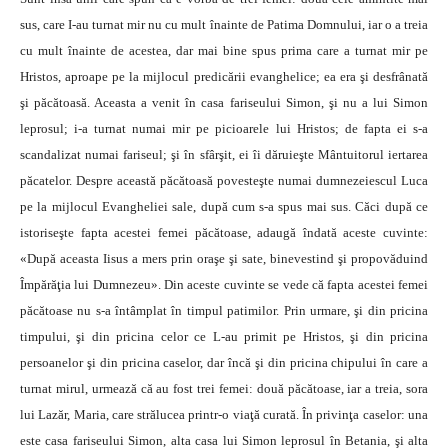
sus, care I-au turnat mir nu cu mult înainte de Patima Domnului, iar o a treia
cu mult înainte de acestea, dar mai bine spus prima care a turnat mir pe
Hristos, aproape pe la mijlocul predicării evanghelice; ea era şi desfrânată
şi păcătoasă. Aceasta a venit în casa fariseului Si­mon, şi nu a lui Simon
leprosul; i-a turnat numai mir pe picioarele lui Hristos; de fapta ei s-a
scandalizat numai fariseul; şi în sfârşit, ei îi dăruieşte Mântuitorul iertarea
păcatelor. Despre această păcătoasă povesteşte numai dumnezeiescul Luca
pe la mijlocul Evangheliei sale, după cum s-a spus mai sus. Căci după ce
istoriseşte fapta acestei femei păcătoase, adaugă îndată aceste cuvinte:
«După aceasta Iisus a mers prin oraşe şi sate, binevestind şi propovăduind
Împărăţia lui Dumnezeu». Din aceste cuvinte se vede că fapta acestei femei
păcătoase nu s-a întâmplat în timpul patimilor. Prin urmare, şi din pricina
timpului, şi din pricina celor ce L-au primit pe Hristos, şi din pricina
persoanelor şi din pricina caselor, dar încă şi din pricina chipului în care a
turnat mirul, urmează că au fost trei femei: două păcătoase, iar a treia, sora
lui Lazăr, Maria, care strălucea printr-o viaţă curată. În privinţa caselor: una
este casa fariseului Simon, alta casa lui Simon leprosul în Betania, şi alta