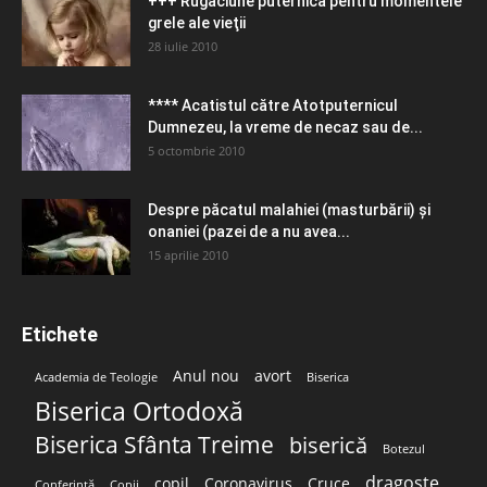
+++ Rugăciune puternică pentru momentele
grele ale vieţii
28 iulie 2010
**** Acatistul către Atotputernicul
Dumnezeu, la vreme de necaz sau de...
5 octombrie 2010
Despre păcatul malahiei (masturbării) şi
onaniei (pazei de a nu avea...
15 aprilie 2010
Etichete
Anul nou
avort
Academia de Teologie
Biserica
Biserica Ortodoxă
Biserica Sfânta Treime
biserică
Botezul
dragoste
copil
Coronavirus
Cruce
Conferință
Copii