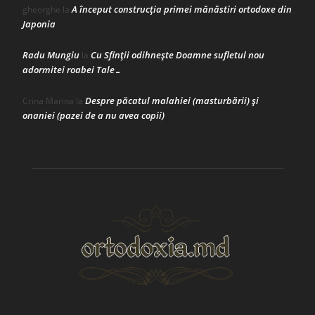
A început construcţia primei mănăstiri ortodoxe din
gheorghe
la
Japonia
Radu Mungiu
Cu Sfinții odihnește Doamne sufletul nou
la
adormitei roabei Tale…
Despre păcatul malahiei (masturbării) şi
Crina Marina
la
onaniei (pazei de a nu avea copii)