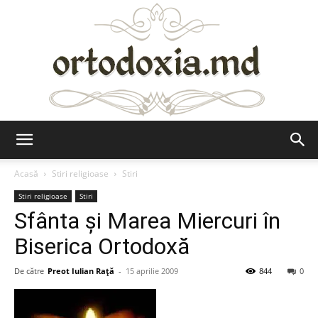
Ortodoxia.md
Acasă
Stiri religioase
Stiri
Stiri religioase
Stiri
Sfânta şi Marea Miercuri în
Biserica Ortodoxă
De către
Preot Iulian Raţă
-
15 aprilie 2009
844
0