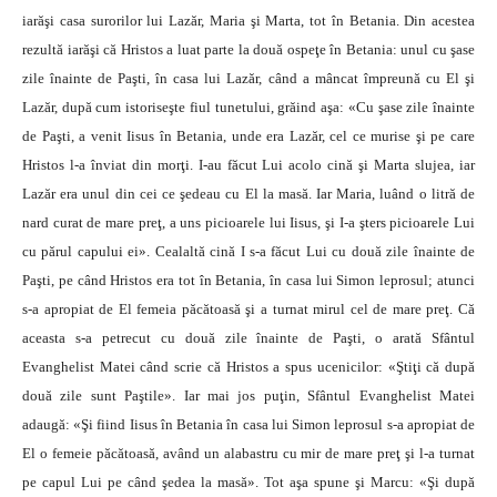
iarăşi casa surorilor lui Lazăr, Maria şi Marta, tot în Betania. Din acestea
rezultă iarăşi că Hristos a luat parte la două ospeţe în Betania: unul cu şase
zile înainte de Paşti, în casa lui Lazăr, când a mâncat împreună cu El şi
Lazăr, după cum istoriseşte fiul tunetului, grăind aşa: «Cu şase zile înainte
de Paşti, a venit Iisus în Betania, unde era Lazăr, cel ce murise şi pe care
Hristos l-a înviat din morţi. I-au făcut Lui acolo cină şi Marta slujea, iar
Lazăr era unul din cei ce şedeau cu El la masă. Iar Maria, luând o litră de
nard curat de mare preţ, a uns picioarele lui Iisus, şi I-a şters picioarele Lui
cu părul capului ei». Cealaltă cină I s-a făcut Lui cu două zile înainte de
Paşti, pe când Hristos era tot în Betania, în casa lui Simon leprosul; atunci
s-a apropiat de El femeia păcătoasă şi a turnat mirul cel de mare preţ. Că
aceasta s-a petrecut cu două zile înainte de Paşti, o arată Sfântul
Evanghelist Matei când scrie că Hristos a spus ucenicilor: «Ştiţi că după
două zile sunt Paştile». Iar mai jos puţin, Sfântul Evanghelist Matei
adaugă: «Şi fiind Iisus în Betania în casa lui Simon leprosul s-a apropiat de
El o femeie păcătoasă, având un alabastru cu mir de mare preţ şi l-a turnat
pe capul Lui pe când şedea la masă». Tot aşa spune şi Marcu: «Şi după