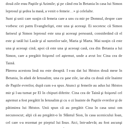
două zile erau Paştile şi Azimile; şi pe când era în Betania în casa lui Simon
leprosul şi şedea la masă, a venit o femeie…» şi celelalte.
Sunt şi unii care susţin că femeia care a uns cu mir pe Domnul, despre care
vorbesc cei patru Evanghelişti, este una şi aceeaşi. Ei socotesc că Simon
fariseul şi Simon leprosul este una şi aceeaşi persoană, considerând că el
este şi tatăl lui Lazăr şi al surorilor sale, Maria şi Marta. Mai susţin că este
una şi aceeaşi cină; apoi că este una şi aceeaşi casă, cea din Betania a lui
Simon, care a pregătit foişorul cel aşternut, unde a avut loc Cina cea de
Taină.
Părerea acestora însă nu este dreaptă. I s-au dat lui Hristos două mese în
Betania, în afară de Ierusalim; una cu şase zile, iar alta cu două zile înainte
de Paştile evreilor, după cum s-a spus. Atunci şi femeile au adus lui Hristos
mir şi l-au turnat pe El în chipuri diferite. Cina cea de Taină şi foişorul cel
aşternut a fost pregătit în Ierusalim şi cu o zi înainte de Paştile evreilor şi de
pătimirea lui Hristos. Unii spun că au pregătit Cina în casa unui om
necunoscut; alţii că au pregătit-o în Sfântul Sion, în casa ucenicului Ioan,
cel care s-a rezemat pe pieptul lui Iisus. Aici, într-adevăr, au fost ascunşi