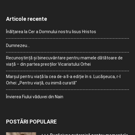
Articole recente
Înălțarea la Cer a Domnului nostru Iisus Hristos
Dumnezeu…
Recunoștință și binecuvântare pentru mamele dătătoare de
viață – din partea preoților Vicariatului Orhei
Marșul pentru viață la cea de-a II-a ediție în s. Lucășeuca, r-l
Orhei: „Pentru viață, cu inimă curată”
Învierea Fiului văduvei din Nain
POSTĂRI POPULARE