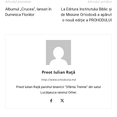
Articolul precedent
Articolul următor
Albumul „Crucea“, lansat în
La Editura Institutului Biblic şi
Duminica Floriilor
de Misiune Ortodoxă a apărut
o nouă ediţie a PROHODULUI
Preot Iulian Raţă
http://www.ortodoxia.md
Preot Iulian Rață parohul bisericii ”Sfânta Treime” din satul
Lucășeuca raionul Orhei.