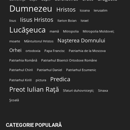
Dumnezeu
Hristos
Icoana
Ierusalim
Iisus Hristos
Iisus
Ilarion Boian
Israel
Lucășeuca
mamă
Mitropolia
Mitropolia Moldovei;
Nașterea Domnului
moarte
Mântuitorul Hristos
Orhei
ortodoxia
Papa Francisc
Patriarhia de la Moscova
Patriarhia Română
Patriarhul Bisericii Ortodoxe Române
Patriarhul Chiril
Patriarhul Daniel
Patriarhul Ecumenic
Predica
Patriarhul Kirill
pictura
Preot Iulian Rață
Sfaturi duhovnicești;
Sinaxa
Școală
CATEGORIE POPULARĂ