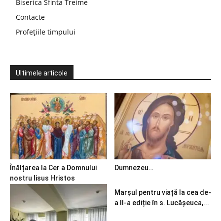
Biserica Sfinta Treime
Contacte
Profețiile timpului
Ultimele articole
Înălțarea la Cer a Domnului
Dumnezeu…
nostru Iisus Hristos
Marșul pentru viață la cea de-
a II-a ediție în s. Lucășeuca,...