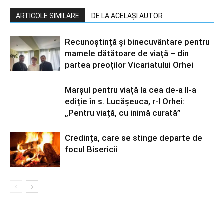
ARTICOLE SIMILARE
DE LA ACELAȘI AUTOR
Recunoștință și binecuvântare pentru
mamele dătătoare de viață – din
partea preoților Vicariatului Orhei
Marșul pentru viață la cea de-a II-a
ediție în s. Lucășeuca, r-l Orhei:
„Pentru viață, cu inimă curată”
Credința, care se stinge departe de
focul Bisericii