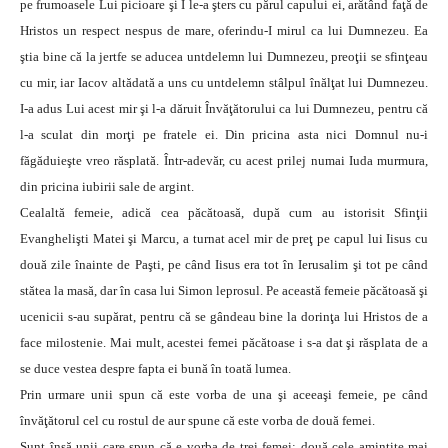
pe frumoasele Lui picioare şi I le-a şters cu părul capului ei, arătând faţă de
Hristos un respect nespus de mare, oferindu-I mirul ca lui Dumnezeu. Ea
ştia bine că la jertfe se aducea untdelemn lui Dumnezeu, preoţii se sfinţeau
cu mir, iar Iacov altădată a uns cu untdelemn stâlpul înălţat lui Dumnezeu.
I-a adus Lui acest mir şi l-a dăruit Învăţătorului ca lui Dumnezeu, pentru că
l-a sculat din morţi pe fratele ei. Din pricina asta nici Domnul nu-i
făgăduieşte vreo răsplată. Într-adevăr, cu acest prilej numai Iuda murmura,
din pricina iubirii sale de argint.
Cealaltă femeie, adică cea păcătoasă, după cum au istorisit Sfinţii
Evanghelişti Matei şi Marcu, a turnat acel mir de preţ pe capul lui Iisus cu
două zile înainte de Paşti, pe când Iisus era tot în Ierusalim şi tot pe când
stătea la masă, dar în casa lui Simon leprosul. Pe această femeie păcătoasă şi
ucenicii s-au supărat, pentru că se gândeau bine la dorinţa lui Hristos de a
face milostenie. Mai mult, acestei femei păcătoase i s-a dat şi răsplata de a
se duce vestea despre fapta ei bună în toată lumea.
Prin urmare unii spun că este vorba de una şi aceeaşi femeie, pe când
învăţătorul cel cu rostul de aur spune că este vorba de două femei.
Sunt însă unii care spun că e vorba de trei femei: două cele amintite mai