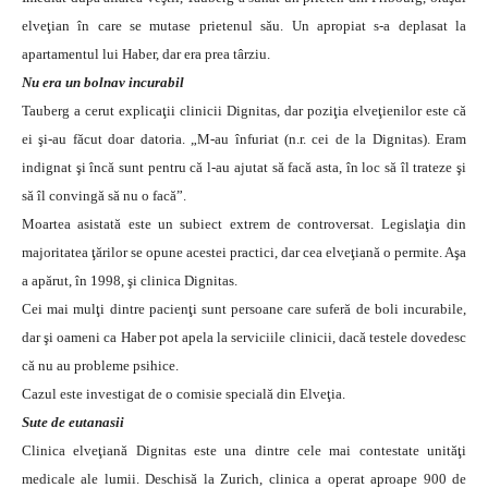
elveţian în care se mutase prietenul său. Un apropiat s-a deplasat la
apartamentul lui Haber, dar era prea târziu.
Nu era un bolnav incurabil
Tauberg a cerut explicaţii clinicii Dignitas, dar poziţia elveţienilor este că
ei şi-au făcut doar datoria. „M-au înfuriat (n.r. cei de la Dignitas). Eram
indignat şi încă sunt pentru că l-au ajutat să facă asta, în loc să îl trateze şi
să îl convingă să nu o facă”.
Moartea asistată este un subiect extrem de controversat. Legislaţia din
majoritatea ţărilor se opune acestei practici, dar cea elveţiană o permite. Aşa
a apărut, în 1998, şi clinica Dignitas.
Cei mai mulţi dintre pacienţi sunt persoane care suferă de boli incurabile,
dar şi oameni ca Haber pot apela la serviciile clinicii, dacă testele dovedesc
că nu au probleme psihice.
Cazul este investigat de o comisie specială din Elveţia.
Sute de eutanasii
Clinica elveţiană Dignitas este una dintre cele mai contestate unităţi
medicale ale lumii. Deschisă la Zurich, clinica a operat aproape 900 de