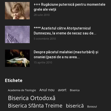
+++ Rugăciune puternică pentru momentele
grele ale vieţii
28 iulie 2010
**** Acatistul către Atotputernicul
Dumnezeu, la vreme de necaz sau de...
5 octombrie 2010
Despre păcatul malahiei (masturbării) şi
onaniei (pazei de a nu avea...
15 aprilie 2010
Etichete
Anul nou
avort
Academia de Teologie
Biserica
Biserica Ortodoxă
Biserica Sfânta Treime
biserică
Botezul