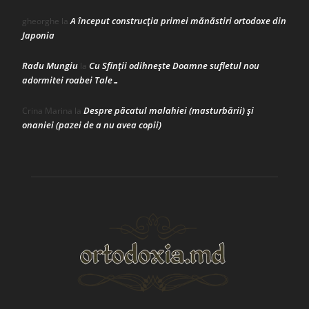
A început construcţia primei mănăstiri ortodoxe din
gheorghe
la
Japonia
Radu Mungiu
Cu Sfinții odihnește Doamne sufletul nou
la
adormitei roabei Tale…
Despre păcatul malahiei (masturbării) şi
Crina Marina
la
onaniei (pazei de a nu avea copii)