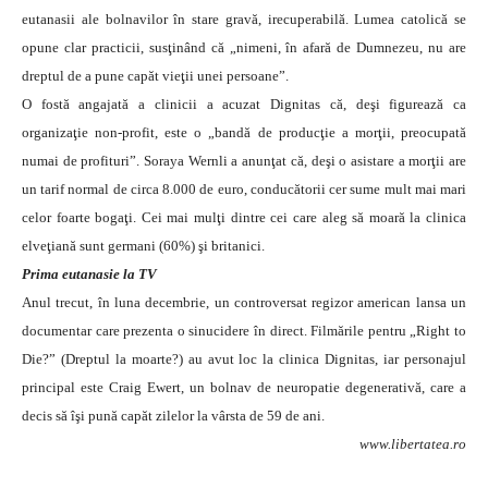
eutanasii ale bolnavilor în stare gravă, irecuperabilă. Lumea catolică se
opune clar practicii, susţinând că „nimeni, în afară de Dumnezeu, nu are
dreptul de a pune capăt vieţii unei persoane”.
O fostă angajată a clinicii a acuzat Dignitas că, deşi figurează ca
organizaţie non-profit, este o „bandă de producţie a morţii, preocupată
numai de profituri”. Soraya Wernli a anunţat că, deşi o asistare a morţii are
un tarif normal de circa 8.000 de euro, conducătorii cer sume mult mai mari
celor foarte bogaţi. Cei mai mulţi dintre cei care aleg să moară la clinica
elveţiană sunt germani (60%) şi britanici.
Prima eutanasie la TV
Anul trecut, în luna decembrie, un controversat regizor american lansa un
documentar care prezenta o sinucidere în direct. Filmările pentru „Right to
Die?” (Dreptul la moarte?) au avut loc la clinica Dignitas, iar personajul
principal este Craig Ewert, un bolnav de neuropatie degenerativă, care a
decis să îşi pună capăt zilelor la vârsta de 59 de ani.
www.libertatea.ro