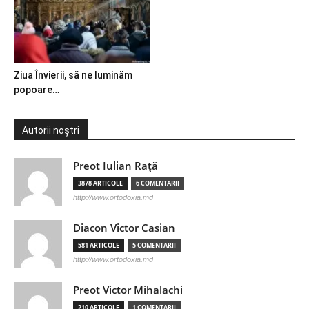
Ziua Învierii, să ne luminăm
popoare…
Autorii noștri
Preot Iulian Raţă
3878 ARTICOLE
6 COMENTARII
http://www.ortodoxia.md
Diacon Victor Casian
581 ARTICOLE
5 COMENTARII
http://www.ortodoxia.md
Preot Victor Mihalachi
210 ARTICOLE
1 COMENTARII