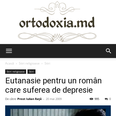
Ortodoxia.md
Acasă
Stiri religioase
Stiri
Stiri religioase
Stiri
Eutanasie pentru un român
care suferea de depresie
De către
Preot Iulian Raţă
-
20 mai 2009
995
0