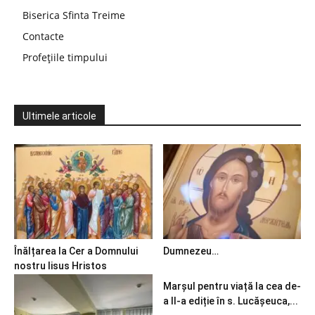
Biserica Sfinta Treime
Contacte
Profețiile timpului
Ultimele articole
Înălțarea la Cer a Domnului
Dumnezeu…
nostru Iisus Hristos
Marșul pentru viață la cea de-
a II-a ediție în s. Lucășeuca,...