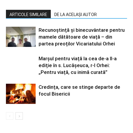
ARTICOLE SIMILARE
DE LA ACELAȘI AUTOR
Recunoștință și binecuvântare pentru
mamele dătătoare de viață – din
partea preoților Vicariatului Orhei
Marșul pentru viață la cea de-a II-a
ediție în s. Lucășeuca, r-l Orhei:
„Pentru viață, cu inimă curată”
Credința, care se stinge departe de
focul Bisericii