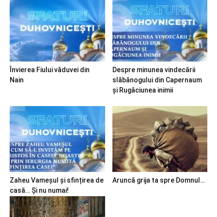
Învierea Fiului văduvei din
Despre minunea vindecării
Nain
slăbănogului din Capernaum
și Rugăciunea inimii
Zaheu Vameșul și sfințirea de
Aruncă grija ta spre Domnul…
casă… Și nu numai!