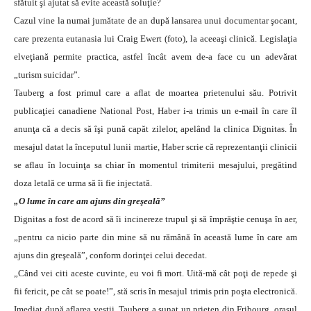
sfătuit şi ajutat să evite această soluţie?
Cazul vine la numai jumătate de an după lansarea unui documentar şocant,
care prezenta eutanasia lui Craig Ewert (foto), la aceeaşi clinică. Legislaţia
elveţiană permite practica, astfel încât avem de-a face cu un adevărat
„turism suicidar”.
Tauberg a fost primul care a aflat de moartea prietenului său. Potrivit
publicaţiei canadiene National Post, Haber i-a trimis un e-mail în care îl
anunţa că a decis să îşi pună capăt zilelor, apelând la clinica Dignitas. În
mesajul datat la începutul lunii martie, Haber scrie că reprezentanţii clinicii
se aflau în locuinţa sa chiar în momentul trimiterii mesajului, pregătind
doza letală ce urma să îi fie injectată.
„O lume în care am ajuns din greşeală”
Dignitas a fost de acord să îi incinereze trupul şi să împrăştie cenuşa în aer,
„pentru ca nicio parte din mine să nu rămână în această lume în care am
ajuns din greşeală”, conform dorinţei celui decedat.
„Când vei citi aceste cuvinte, eu voi fi mort. Uită-mă cât poţi de repede şi
fii fericit, pe cât se poate!”, stă scris în mesajul trimis prin poşta electronică.
Imediat după aflarea veştii, Tauberg a sunat un prieten din Fribourg, oraşul