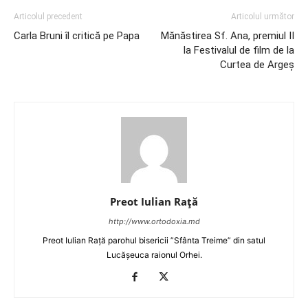
Articolul precedent
Articolul următor
Carla Bruni îl critică pe Papa
Mănăstirea Sf. Ana, premiul II
la Festivalul de film de la
Curtea de Argeş
Preot Iulian Raţă
http://www.ortodoxia.md
Preot Iulian Rață parohul bisericii ”Sfânta Treime” din satul
Lucășeuca raionul Orhei.