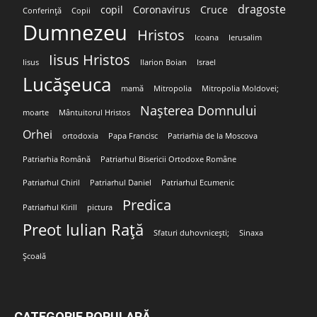
dragoste
copil
Coronavirus
Cruce
Conferință
Copii
Dumnezeu
Hristos
Icoana
Ierusalim
Iisus Hristos
Iisus
Ilarion Boian
Israel
Lucășeuca
mamă
Mitropolia
Mitropolia Moldovei;
Nașterea Domnului
moarte
Mântuitorul Hristos
Orhei
ortodoxia
Papa Francisc
Patriarhia de la Moscova
Patriarhia Română
Patriarhul Bisericii Ortodoxe Române
Patriarhul Chiril
Patriarhul Daniel
Patriarhul Ecumenic
Predica
Patriarhul Kirill
pictura
Preot Iulian Rață
Sfaturi duhovnicești;
Sinaxa
Școală
CATEGORIE POPULARĂ