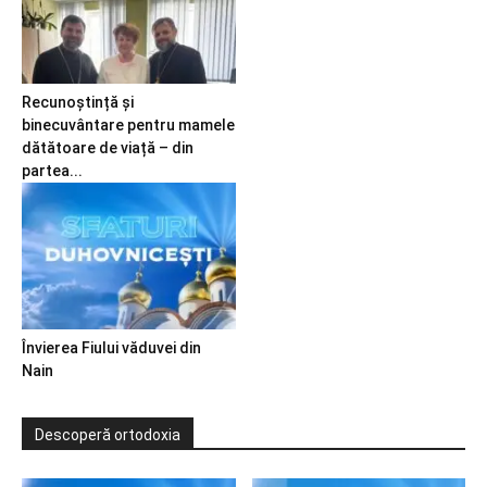
Recunoștință și
binecuvântare pentru mamele
dătătoare de viață – din
partea...
Învierea Fiului văduvei din
Nain
Descoperă ortodoxia