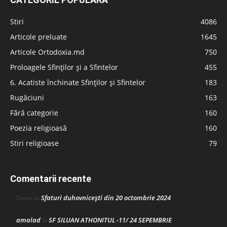
Stiri
4086
Articole preluate
1645
Articole Ortodoxia.md
750
Proloagele Sfinților și a Sfintelor
455
6. Acatiste închinate Sfinților și Sfintelor
183
Rugăciuni
163
Fără categorie
160
Poezia religioasă
160
Stiri religioase
79
Comentarii recente
Sfaturi duhovnicești din 20 octombrie 2024
Doina
la
amalad
SF SILUAN ATHONITUL -11/ 24 SEPEMBRIE
la