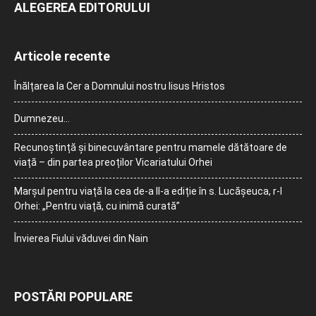
ALEGEREA EDITORULUI
Articole recente
Înălțarea la Cer a Domnului nostru Iisus Hristos
Dumnezeu…
Recunoștință și binecuvântare pentru mamele dătătoare de
viață – din partea preoților Vicariatului Orhei
Marșul pentru viață la cea de-a II-a ediție în s. Lucășeuca, r-l
Orhei: „Pentru viață, cu inimă curată”
Învierea Fiului văduvei din Nain
POSTĂRI POPULARE