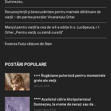
Dumnezeu…
Recunoștință și binecuvântare pentru mamele dătătoare de
viață – din partea preoților Vicariatului Orhei
Marșul pentru viață la cea de-a II-a ediție în s. Lucășeuca, r-l
Orhei: „Pentru viață, cu inimă curată”
Învierea Fiului văduvei din Nain
POSTĂRI POPULARE
+++ Rugăciune puternică pentru momentele
grele ale vieţii
28 iulie 2010
**** Acatistul către Atotputernicul
Dumnezeu, la vreme de necaz sau de...
5 octombrie 2010