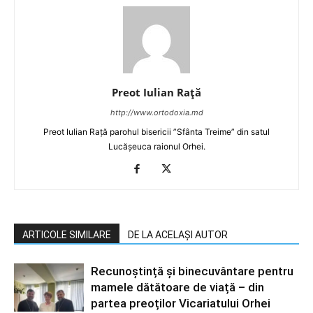
Preot Iulian Raţă
http://www.ortodoxia.md
Preot Iulian Rață parohul bisericii ”Sfânta Treime” din satul
Lucășeuca raionul Orhei.
ARTICOLE SIMILARE
DE LA ACELAȘI AUTOR
Recunoștință și binecuvântare pentru
mamele dătătoare de viață – din
partea preoților Vicariatului Orhei