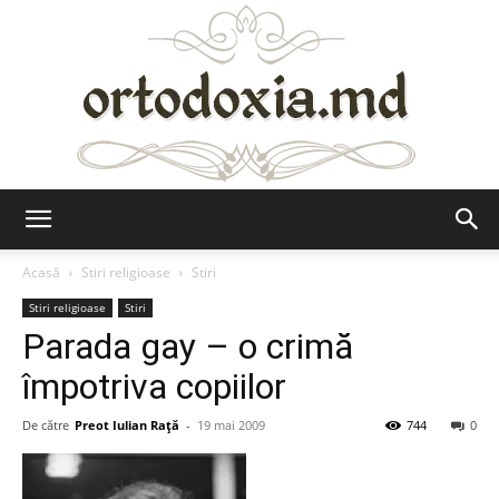
Ortodoxia.md
Acasă
Stiri religioase
Stiri
Stiri religioase
Stiri
Parada gay – o crimă
împotriva copiilor
De către
Preot Iulian Raţă
-
19 mai 2009
744
0