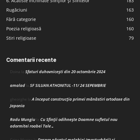
6. Acatiste închinate Sfinților și Sfintelor
183
Rugăciuni
163
Fără categorie
160
Poezia religioasă
160
Stiri religioase
79
Comentarii recente
Sfaturi duhovnicești din 20 octombrie 2024
Doina
la
amalad
SF SILUAN ATHONITUL -11/ 24 SEPEMBRIE
la
A început construcţia primei mănăstiri ortodoxe din
gheorghe
la
Japonia
Radu Mungiu
Cu Sfinții odihnește Doamne sufletul nou
la
adormitei roabei Tale…
Despre păcatul malahiei (masturbării) şi
Crina Marina
la