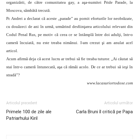
organizării, de către comunitatea gay, a aşa-numitei Pride Parade, la
Moscova, sâmbătă trecută.
Pr. Andrei a declarat că aceste „parade” au pornit eforturile lor neobrăzate,
cu douăzeci de ani în urmă, urmărind desfiinţarea articolului relevant din
Codul Penal Rus, pe motiv că ceea ce se întâmplă între doi adulţi, într-o
cameră încuiată, nu este treaba nimănui. I-am crezut şi am anulat acel
articol.
Acum afirmă deja că acest lucru ar trebui să fie treaba tuturor. „Ai căutat să
stai într-o cameră întunecată, aşa că rămâi acolo. De ce ar trebui să ieşi în
stradă”?
www.lacasuriortodoxe.com
Articolul precedent
Articolul următor
Primele 100 de zile ale
Carla Bruni îl critică pe Papa
Patriarhului Kiril