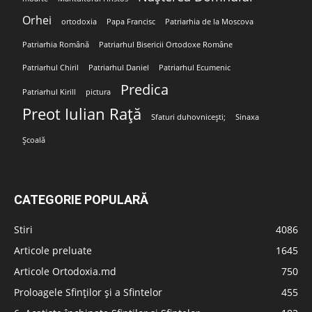
Orhei
ortodoxia
Papa Francisc
Patriarhia de la Moscova
Patriarhia Română
Patriarhul Bisericii Ortodoxe Române
Patriarhul Chiril
Patriarhul Daniel
Patriarhul Ecumenic
Predica
Patriarhul Kirill
pictura
Preot Iulian Rață
Sfaturi duhovnicești;
Sinaxa
Școală
CATEGORIE POPULARĂ
Stiri
4086
Articole preluate
1645
Articole Ortodoxia.md
750
Proloagele Sfinților și a Sfintelor
455