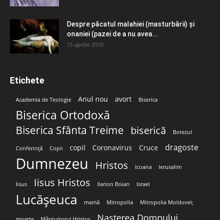
Despre păcatul malahiei (masturbării) şi
onaniei (pazei de a nu avea...
15 aprilie 2010
Etichete
Anul nou
avort
Academia de Teologie
Biserica
Biserica Ortodoxă
Biserica Sfânta Treime
biserică
Botezul
dragoste
copil
Coronavirus
Cruce
Conferință
Copii
Dumnezeu
Hristos
Icoana
Ierusalim
Iisus Hristos
Iisus
Ilarion Boian
Israel
Lucășeuca
mamă
Mitropolia
Mitropolia Moldovei;
Nașterea Domnului
moarte
Mântuitorul Hristos