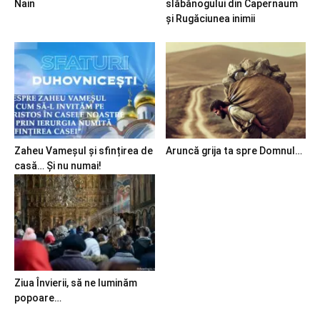
Nain
slăbănogului din Capernaum
și Rugăciunea inimii
Zaheu Vameșul și sfințirea de
Aruncă grija ta spre Domnul…
casă… Și nu numai!
Ziua Învierii, să ne luminăm
popoare…