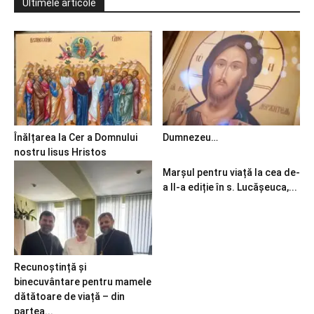
Ultimele articole
Înălțarea la Cer a Domnului
Dumnezeu…
nostru Iisus Hristos
Marșul pentru viață la cea de-
a II-a ediție în s. Lucășeuca,...
Recunoștință și
binecuvântare pentru mamele
dătătoare de viață – din
partea...