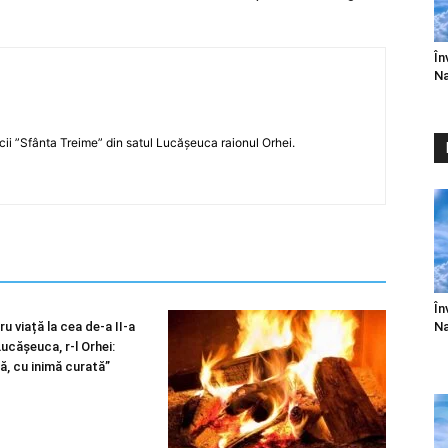
În
Na
icii ”Sfânta Treime” din satul Lucășeuca raionul Orhei.
În
Na
u viață la cea de-a II-a
 Lucășeuca, r-l Orhei:
ă, cu inimă curată”