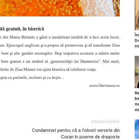
tă gratuit, în biserică
În
p din Marea Britanie a găsit o modalitate inedită de a face acest lucru.
Do
 bun. Episcopul anglican şi-a propus să promoveze şi să transforme Ziua
Hr
 bere şi alte gustări enoriaşilor.
Deşi iniţiativa acestuia a stârnit multe
i bere gratuit e un simbol al „generozităţii lui Dumnezeu”. Mai mult,
 oferite de Ziua Mamei vor ajuta biserica să celebreze viaţa.
lupta cu patimile, inclusiv şi cu beţia…
www.libertatea.ro
Re
bi
ma
vi
Articolul următor
Condamnat pentru că a folosit versete din
Coran în poeme de dragoste