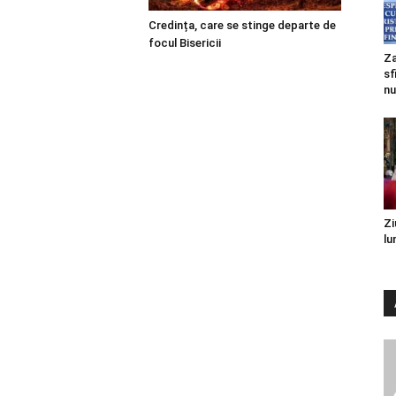
Credința, care se stinge departe de
focul Bisericii
Za
sf
nu
Zi
lu