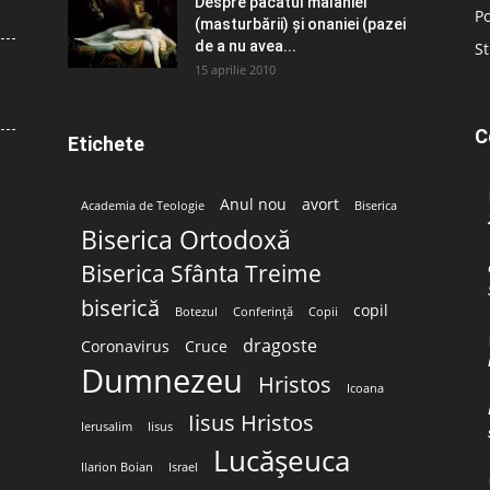
Despre păcatul malahiei
Po
(masturbării) şi onaniei (pazei
de a nu avea...
St
15 aprilie 2010
C
Etichete
Anul nou
avort
Academia de Teologie
Biserica
Biserica Ortodoxă
Biserica Sfânta Treime
biserică
copil
Botezul
Conferință
Copii
dragoste
Coronavirus
Cruce
Dumnezeu
Hristos
Icoana
Iisus Hristos
Ierusalim
Iisus
Lucășeuca
Ilarion Boian
Israel