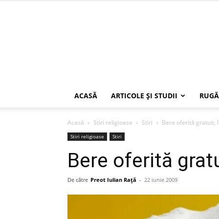
ACASĂ
ARTICOLE ŞI STUDII
RUGĂ
Acasă
Stiri religioase
Stiri
Bere oferită gratuit, 
Stiri religioase
Stiri
Bere oferită gratu
De către
Preot Iulian Raţă
-
22 iunie 2009