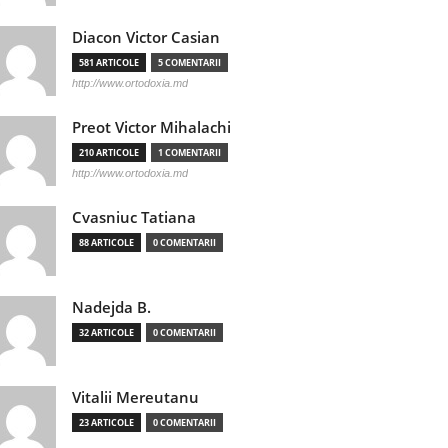
Diacon Victor Casian
581 ARTICOLE
5 COMENTARII
http://www.ortodoxia.md
Preot Victor Mihalachi
210 ARTICOLE
1 COMENTARII
http://www.ortodoxia.md
Cvasniuc Tatiana
88 ARTICOLE
0 COMENTARII
Nadejda B.
32 ARTICOLE
0 COMENTARII
Vitalii Mereutanu
23 ARTICOLE
0 COMENTARII