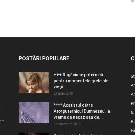
POSTĂRI POPULARE
C
+++ Rugăciune puternică
St
pentru momentele grele ale
Ar
vieţii
28 iulie 2010
Ar
Pr
**** Acatistul către
Atotputernicul Dumnezeu, la
6.
vreme de necaz sau de...
R
5 octombrie 2010
Fă