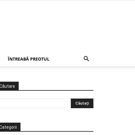
ÎNTREABĂ PREOTUL
Căutare
Categorii