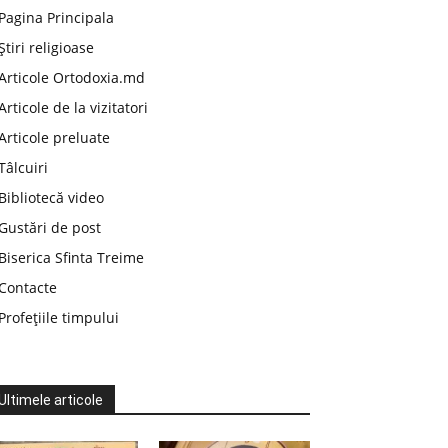
Pagina Principala
Știri religioase
Articole Ortodoxia.md
Articole de la vizitatori
Articole preluate
Tâlcuiri
Bibliotecă video
Gustări de post
Biserica Sfinta Treime
Contacte
Profețiile timpului
Ultimele articole