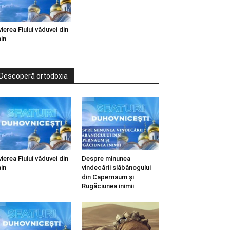
vierea Fiului văduvei din
in
Descoperă ortodoxia
vierea Fiului văduvei din
Despre minunea
in
vindecării slăbănogului
din Capernaum și
Rugăciunea inimii