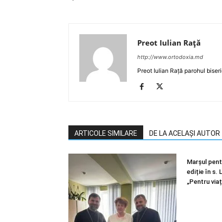
Preot Iulian Raţă
http://www.ortodoxia.md
Preot Iulian Rață parohul biser
ARTICOLE SIMILARE
DE LA ACELAȘI AUTOR
Marșul pentr
ediție în s.
„Pentru viaț