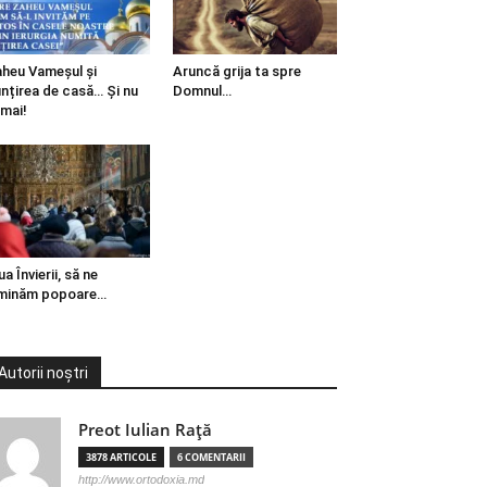
heu Vameșul și
Aruncă grija ta spre
ințirea de casă… Și nu
Domnul…
mai!
ua Învierii, să ne
minăm popoare…
Autorii noștri
Preot Iulian Raţă
3878 ARTICOLE
6 COMENTARII
http://www.ortodoxia.md