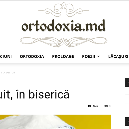
CIUNI
ORTODOXIA
PROLOAGE
POEZII
LĂCAŞURI
Ortodoxia.md
în biserică
it, în biserică
824
0