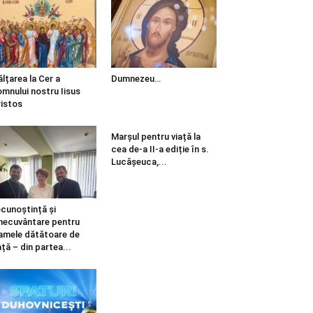
ălțarea la Cer a
Dumnezeu…
mnului nostru Iisus
istos
Marșul pentru viață la
cea de-a II-a ediție în s.
Lucășeuca,...
cunoștință și
necuvântare pentru
mele dătătoare de
ață – din partea...