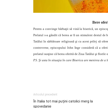
Bere oferi
Pentru a convinge bărbaţii să vină la biserică, un episco
Prelatul s-a gândit că berea ar fi un stimulent destul de
Tatălui în sărbătoare religioasă şi cu acest prilej să ofere
controverse, episcopului John Inge consideră că a ofer
prelatul susţine că berea oferită de Ziua Tatălui şi florile
P.S. Şi asta în situaţia în care Biserica are menirea de a 
Articolul precedent
În Italia tot mai puţini catolici merg la
spovedanie