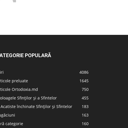
ATEGORIE POPULARĂ
iri
4086
ticole preluate
1645
ticole Ortodoxia.md
750
oloagele Sfinților și a Sfintelor
455
 Acatiste închinate Sfinților și Sfintelor
183
ugăciuni
163
ră categorie
160