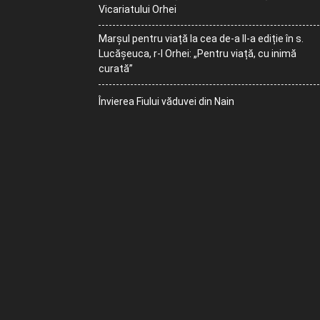
Vicariatului Orhei
Marșul pentru viață la cea de-a II-a ediție în s.
Lucășeuca, r-l Orhei: „Pentru viață, cu inimă
curată”
Învierea Fiului văduvei din Nain