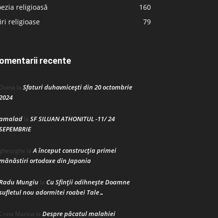
ezia religioasă
160
iri religioase
79
omentarii recente
Sfaturi duhovnicești din 20 octombrie
Doina
la
2024
amalad
SF SILUAN ATHONITUL -11/ 24
la
SEPEMBRIE
A început construcţia primei
gheorghe
la
mănăstiri ortodoxe din Japonia
Radu Mungiu
Cu Sfinții odihnește Doamne
la
sufletul nou adormitei roabei Tale…
Despre păcatul malahiei
Crina Marina
la