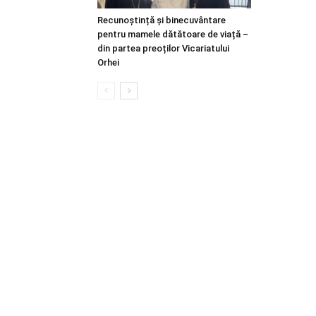
Recunoștință și binecuvântare
pentru mamele dătătoare de viață –
din partea preoților Vicariatului
Orhei