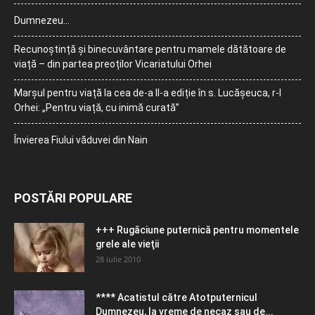
Dumnezeu…
Recunoștință și binecuvântare pentru mamele dătătoare de
viață – din partea preoților Vicariatului Orhei
Marșul pentru viață la cea de-a II-a ediție în s. Lucășeuca, r-l
Orhei: „Pentru viață, cu inimă curată”
Învierea Fiului văduvei din Nain
POSTĂRI POPULARE
+++ Rugăciune puternică pentru momentele
grele ale vieţii
28 iulie 2010
**** Acatistul către Atotputernicul
Dumnezeu, la vreme de necaz sau de...