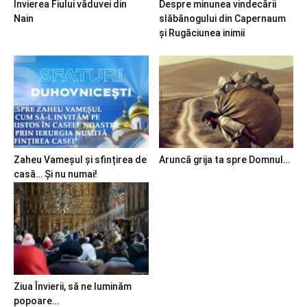
Învierea Fiului văduvei din
Despre minunea vindecării
Nain
slăbănogului din Capernaum
și Rugăciunea inimii
Zaheu Vameșul și sfințirea de
Aruncă grija ta spre Domnul…
casă… Și nu numai!
Ziua Învierii, să ne luminăm
popoare…