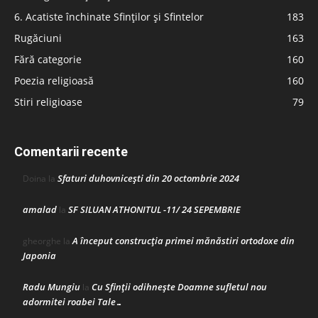
6. Acatiste închinate Sfinților și Sfintelor
183
Rugăciuni
163
Fără categorie
160
Poezia religioasă
160
Stiri religioase
79
Comentarii recente
Sfaturi duhovnicești din 20 octombrie 2024
Doina
la
amalad
SF SILUAN ATHONITUL -11/ 24 SEPEMBRIE
la
A început construcţia primei mănăstiri ortodoxe din
gheorghe
la
Japonia
Radu Mungiu
Cu Sfinții odihnește Doamne sufletul nou
la
adormitei roabei Tale…