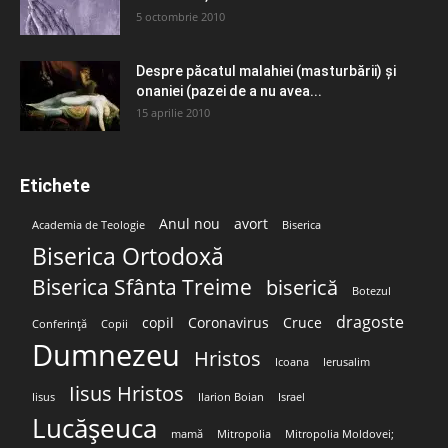
5 octombrie 2010
Despre păcatul malahiei (masturbării) şi
onaniei (pazei de a nu avea...
15 aprilie 2010
Etichete
Anul nou
avort
Academia de Teologie
Biserica
Biserica Ortodoxă
Biserica Sfânta Treime
biserică
Botezul
dragoste
copil
Coronavirus
Cruce
Conferință
Copii
Dumnezeu
Hristos
Icoana
Ierusalim
Iisus Hristos
Iisus
Ilarion Boian
Israel
Lucășeuca
mamă
Mitropolia
Mitropolia Moldovei;