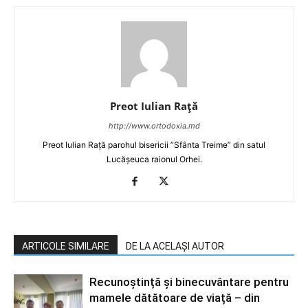
Preot Iulian Raţă
http://www.ortodoxia.md
Preot Iulian Rață parohul bisericii ”Sfânta Treime” din satul
Lucășeuca raionul Orhei.
ARTICOLE SIMILARE
DE LA ACELAȘI AUTOR
Recunoștință și binecuvântare pentru
mamele dătătoare de viață – din