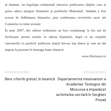
al Amman, iar legislaţia iordaniană interzice publicarea cărţilor care ar
putea aduce atingere Islamului şi profetului Mahomed.
Samhan a fost
acuzat de defăimarea Islamului, prin combinarea cuvintelor sacre ale
Coranului cu teme sexuale.
În anul 2007, doi editori iordanieni au fost condamnaţi la doi ani de
închisoare pentru insulte la adresa Islamului, după ce au retipărit
caricaturile cu profetul publicate iniţial într-un ziar danez şi care au dat
naştere la proteste în întreaga lume islamică.
www.libertatea.ro
Articolul precedent
Articolul următor
Bere oferită gratuit, în biserică
Departamentul misionarism a
Academiei Teologice din
Moscova a împiedicat
activitatea sectară în Serghiev
Posad