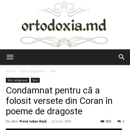
Ortodoxia.md
Acasă
Stiri religioase
Stiri
Stiri religioase
Stiri
Condamnat pentru că a
folosit versete din Coran în
poeme de dragoste
De către
Preot Iulian Raţă
-
22 iunie 2009
820
0