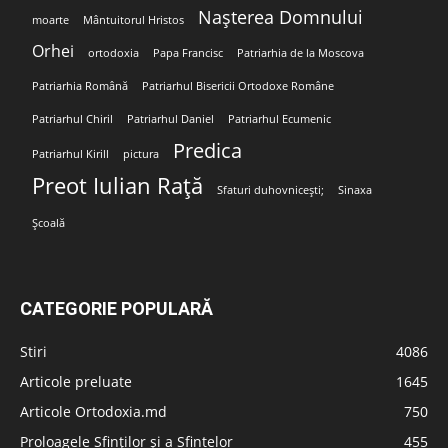
Nașterea Domnului
moarte
Mântuitorul Hristos
Orhei
ortodoxia
Papa Francisc
Patriarhia de la Moscova
Patriarhia Română
Patriarhul Bisericii Ortodoxe Române
Patriarhul Chiril
Patriarhul Daniel
Patriarhul Ecumenic
Predica
Patriarhul Kirill
pictura
Preot Iulian Rață
Sfaturi duhovnicești;
Sinaxa
Școală
CATEGORIE POPULARĂ
Stiri
4086
Articole preluate
1645
Articole Ortodoxia.md
750
Proloagele Sfinților și a Sfintelor
455