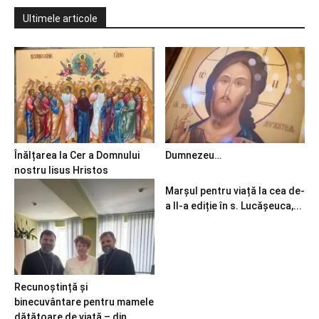
Ultimele articole
Înălțarea la Cer a Domnului
Dumnezeu…
nostru Iisus Hristos
Marșul pentru viață la cea de-
a II-a ediție în s. Lucășeuca,...
Recunoștință și
binecuvântare pentru mamele
dătătoare de viață – din