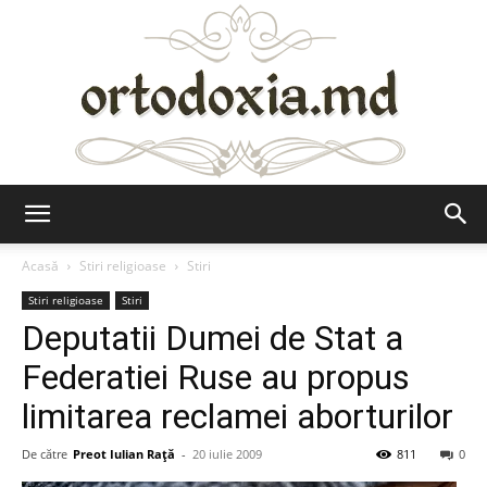
Ortodoxia.md
Acasă
Stiri religioase
Stiri
Stiri religioase
Stiri
Deputatii Dumei de Stat a
Federatiei Ruse au propus
limitarea reclamei aborturilor
De către
Preot Iulian Raţă
-
20 iulie 2009
811
0