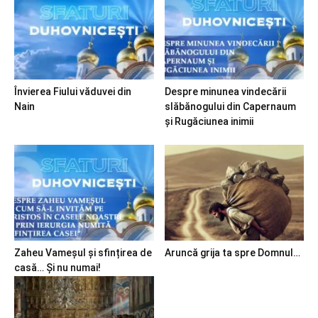
Învierea Fiului văduvei din
Despre minunea vindecării
Nain
slăbănogului din Capernaum
și Rugăciunea inimii
Zaheu Vameșul și sfințirea de
Aruncă grija ta spre Domnul…
casă… Și nu numai!