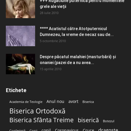
+++ Rugăciune puternică pentru momentele
grele ale vieţii
28 iulie 2010
**** Acatistul către Atotputernicul
Dumnezeu, la vreme de necaz sau de...
5 octombrie 2010
Despre păcatul malahiei (masturbării) şi
onaniei (pazei de a nu avea...
15 aprilie 2010
Etichete
Anul nou
avort
Academia de Teologie
Biserica
Biserica Ortodoxă
Biserica Sfânta Treime
biserică
Botezul
dragoste
copil
Coronavirus
Cruce
Conferință
Copii