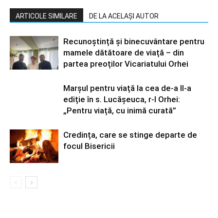
ARTICOLE SIMILARE
DE LA ACELAȘI AUTOR
Recunoștință și binecuvântare pentru
mamele dătătoare de viață – din
partea preoților Vicariatului Orhei
Marșul pentru viață la cea de-a II-a
ediție în s. Lucășeuca, r-l Orhei:
„Pentru viață, cu inimă curată”
Credința, care se stinge departe de
focul Bisericii