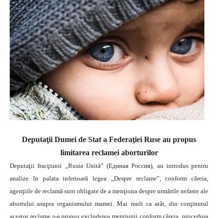
Deputaţii Dumei de Stat a Federaţiei Ruse au propus
limitarea reclamei aborturilor
Deputaţii fracţiunii „Rusia Unită” (Единая Россия), au introdus pentru
analize în palata inferioară legea „Despre reclame”, conform căreia,
agenţiile de reclamă sunt obligate de a menţiona despre urmările nefaste ale
abortului asupra organismului mamei.
Mai mult ca atât, din conţinutul
acestor reclame s-a propus excluderea menţiunii conform căreia, procedura