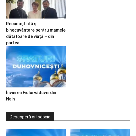
Recunoștință și
binecuvântare pentru mamele
dătătoare de viață – din
partea...
Învierea Fiului văduvei din
Nain
Descoperă ortodoxia