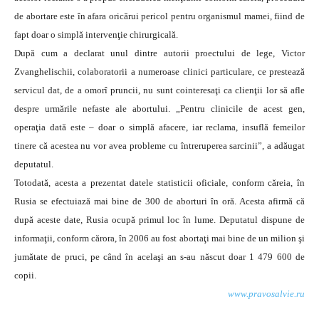
de abortare este în afara oricărui pericol pentru organismul mamei, fiind de
fapt doar o simplă intervenţie chirurgicală.
După cum a declarat unul dintre autorii proectului de lege, Victor
Zvanghelischii, colaboratorii a numeroase clinici particulare, ce prestează
servicul dat, de a omorî pruncii, nu sunt cointeresaţi ca clienţii lor să afle
despre urmările nefaste ale abortului. „Pentru clinicile de acest gen,
operaţia dată este – doar o simplă afacere, iar reclama, insuflă femeilor
tinere că acestea nu vor avea probleme cu întreruperea sarcinii”, a adăugat
deputatul.
Totodată, acesta a prezentat datele statisticii oficiale, conform căreia, în
Rusia se efectuiază mai bine de 300 de aborturi în oră. Acesta afirmă că
după aceste date, Rusia ocupă primul loc în lume. Deputatul dispune de
informaţii, conform cărora, în 2006 au fost abortaţi mai bine de un milion şi
jumătate de pruci, pe când în acelaşi an s-au născut doar 1 479 600 de
copii.
www.pravosalvie.ru