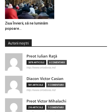
Ziua Învierii, să ne luminăm
popoare…
Autorii noștri
Preot Iulian Raţă
3878 ARTICOLE
6 COMENTARII
http://www.ortodoxia.md
Diacon Victor Casian
581 ARTICOLE
5 COMENTARII
http://www.ortodoxia.md
Preot Victor Mihalachi
210 ARTICOLE
1 COMENTARII