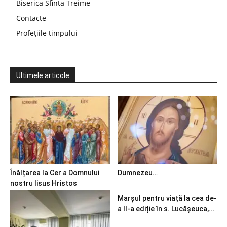
Biserica Sfinta Treime
Contacte
Profețiile timpului
Ultimele articole
Înălțarea la Cer a Domnului
Dumnezeu…
nostru Iisus Hristos
Marșul pentru viață la cea de-
a II-a ediție în s. Lucășeuca,...