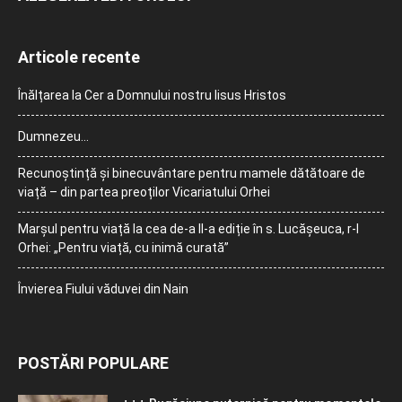
Articole recente
Înălțarea la Cer a Domnului nostru Iisus Hristos
Dumnezeu…
Recunoștință și binecuvântare pentru mamele dătătoare de
viață – din partea preoților Vicariatului Orhei
Marșul pentru viață la cea de-a II-a ediție în s. Lucășeuca, r-l
Orhei: „Pentru viață, cu inimă curată”
Învierea Fiului văduvei din Nain
POSTĂRI POPULARE