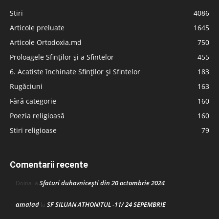
Stiri
4086
Articole preluate
1645
Articole Ortodoxia.md
750
Proloagele Sfinților și a Sfintelor
455
6. Acatiste închinate Sfinților și Sfintelor
183
Rugăciuni
163
Fără categorie
160
Poezia religioasă
160
Stiri religioase
79
Comentarii recente
Sfaturi duhovnicești din 20 octombrie 2024
Doina
la
amalad
SF SILUAN ATHONITUL -11/ 24 SEPEMBRIE
la