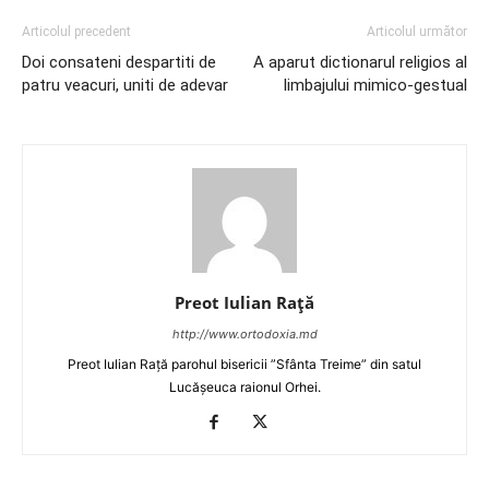
Articolul precedent
Articolul următor
Doi consateni despartiti de
A aparut dictionarul religios al
patru veacuri, uniti de adevar
limbajului mimico-gestual
Preot Iulian Raţă
http://www.ortodoxia.md
Preot Iulian Rață parohul bisericii ”Sfânta Treime” din satul
Lucășeuca raionul Orhei.