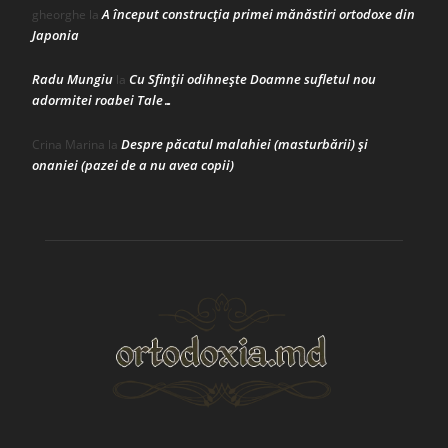
A început construcţia primei mănăstiri ortodoxe din
gheorghe
la
Japonia
Radu Mungiu
Cu Sfinții odihnește Doamne sufletul nou
la
adormitei roabei Tale…
Despre păcatul malahiei (masturbării) şi
Crina Marina
la
onaniei (pazei de a nu avea copii)