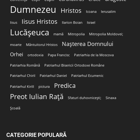
Dumnezeu
Hristos
Icoana
Ierusalim
Iisus Hristos
Iisus
Ilarion Boian
Israel
Lucășeuca
mamă
Mitropolia
Mitropolia Moldovei;
Nașterea Domnului
moarte
Mântuitorul Hristos
Orhei
ortodoxia
Papa Francisc
Patriarhia de la Moscova
Patriarhia Română
Patriarhul Bisericii Ortodoxe Române
Patriarhul Chiril
Patriarhul Daniel
Patriarhul Ecumenic
Predica
Patriarhul Kirill
pictura
Preot Iulian Rață
Sfaturi duhovnicești;
Sinaxa
Școală
CATEGORIE POPULARĂ