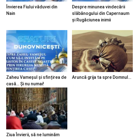
Învierea Fiului văduvei din
Despre minunea vindecării
Nain
slăbănogului din Capernaum
și Rugăciunea inimii
Zaheu Vameșul și sfințirea de
Aruncă grija ta spre Domnul…
casă… Și nu numai!
Ziua Învierii, să ne luminăm