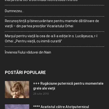
Dumnezeu…
Recunoștință și binecuvântare pentru mamele dătătoare de
viață – din partea preoților Vicariatului Orhei
Marșul pentru viață la cea de-a II-a ediție în s. Lucășeuca, r-l
Orhei: „Pentru viață, cu inimă curată”
Învierea Fiului văduvei din Nain
POSTĂRI POPULARE
+++ Rugăciune puternică pentru momentele
grele ale vieţii
28 iulie 2010
**** Acatistul către Atotputernicul