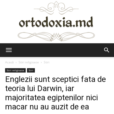
Ortodoxia.md
Acasă
Stiri religioase
Stiri
Stiri religioase
Stiri
Englezii sunt sceptici fata de
teoria lui Darwin, iar
majoritatea egiptenilor nici
macar nu au auzit de ea