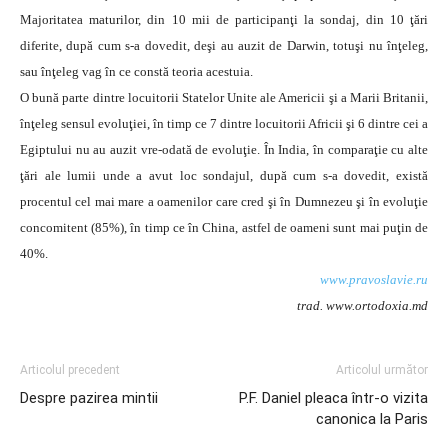
Majoritatea maturilor, din 10 mii de participanţi la sondaj, din 10 ţări
diferite, după cum s-a dovedit, deşi au auzit de Darwin, totuşi nu înţeleg,
sau înţeleg vag în ce constă teoria acestuia.
O bună parte dintre locuitorii Statelor Unite ale Americii şi a Marii Britanii,
înţeleg sensul evoluţiei, în timp ce 7 dintre locuitorii Africii şi 6 dintre cei a
Egiptului nu au auzit vre-odată de evoluţie. În India, în comparaţie cu alte
ţări ale lumii unde a avut loc sondajul, după cum s-a dovedit, există
procentul cel mai mare a oamenilor care cred şi în Dumnezeu şi în evoluţie
concomitent (85%), în timp ce în China, astfel de oameni sunt mai puţin de
40%.
www.pravoslavie.ru
trad. www.ortodoxia.md
Articolul precedent
Articolul următor
Despre pazirea mintii
P.F. Daniel pleaca într-o vizita
canonica la Paris