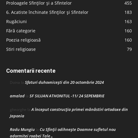
Proloagele Sfinților și a Sfintelor
455
6. Acatiste închinate Sfinților și Sfintelor
183
Rugăciuni
163
Fără categorie
160
Poezia religioasă
160
Stiri religioase
79
Comentarii recente
Sfaturi duhovnicești din 20 octombrie 2024
Doina
la
amalad
SF SILUAN ATHONITUL -11/ 24 SEPEMBRIE
la
A început construcţia primei mănăstiri ortodoxe din
gheorghe
la
Japonia
Radu Mungiu
Cu Sfinții odihnește Doamne sufletul nou
la
adormitei roabei Tale…