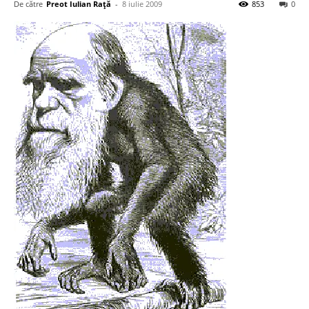
De către
Preot Iulian Raţă
-
8 iulie 2009
853
0