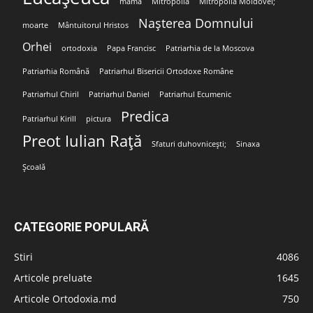
mamă
Mitropolia
Mitropolia Moldovei;
Nașterea Domnului
moarte
Mântuitorul Hristos
Orhei
ortodoxia
Papa Francisc
Patriarhia de la Moscova
Patriarhia Română
Patriarhul Bisericii Ortodoxe Române
Patriarhul Chiril
Patriarhul Daniel
Patriarhul Ecumenic
Predica
Patriarhul Kirill
pictura
Preot Iulian Rață
Sfaturi duhovnicești;
Sinaxa
Școală
CATEGORIE POPULARĂ
Stiri
4086
Articole preluate
1645
Articole Ortodoxia.md
750