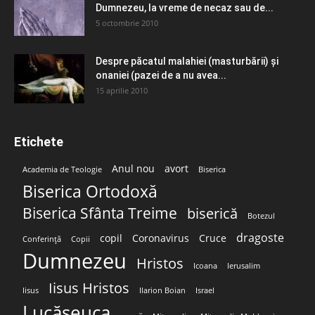
Dumnezeu, la vreme de necaz sau de...
5 octombrie 2010
Despre păcatul malahiei (masturbării) şi
onaniei (pazei de a nu avea...
15 aprilie 2010
Etichete
Anul nou
avort
Academia de Teologie
Biserica
Biserica Ortodoxă
Biserica Sfânta Treime
biserică
Botezul
dragoste
copil
Coronavirus
Cruce
Conferință
Copii
Dumnezeu
Hristos
Icoana
Ierusalim
Iisus Hristos
Iisus
Ilarion Boian
Israel
Lucășeuca