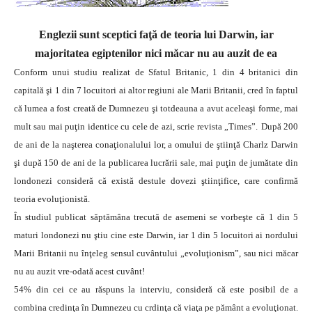
Englezii sunt sceptici faţă de teoria lui Darwin, iar
majoritatea egiptenilor nici măcar nu au auzit de ea
Conform unui studiu realizat de Sfatul Britanic, 1 din 4 britanici din
capitală şi 1 din 7 locuitori ai altor regiuni ale Marii Britanii, cred în faptul
că lumea a fost creată de Dumnezeu şi totdeauna a avut aceleaşi forme, mai
mult sau mai puţin identice cu cele de azi, scrie revista „Times”.
După 200
de ani de la naşterea conaţionalului lor, a omului de ştiinţă Charlz Darwin
şi după 150 de ani de la publicarea lucrării sale, mai puţin de jumătate din
londonezi consideră că există destule dovezi ştiinţifice, care confirmă
teoria evoluţionistă.
În studiul publicat săptămâna trecută de asemeni se vorbeşte că 1 din 5
maturi londonezi nu ştiu cine este Darwin, iar 1 din 5 locuitori ai nordului
Marii Britanii nu înţeleg sensul cuvântului „evoluţionism”, sau nici măcar
nu au auzit vre-odată acest cuvânt!
54% din cei ce au răspuns la interviu, consideră că este posibil de a
combina credinţa în Dumnezeu cu crdinţa că viaţa pe pământ a evoluţionat.