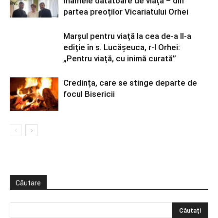
mamele dătătoare de viață – din
partea preoților Vicariatului Orhei
Marșul pentru viață la cea de-a II-a
ediție în s. Lucășeuca, r-l Orhei:
„Pentru viață, cu inimă curată”
Credința, care se stinge departe de
focul Bisericii
Căutare