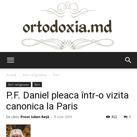
Ortodoxia.md
Acasă
Stiri religioase
Stiri
Stiri religioase
Stiri
P.F. Daniel pleaca într-o vizita
canonica la Paris
De către
Preot Iulian Raţă
-
8 iulie 2009
822
0