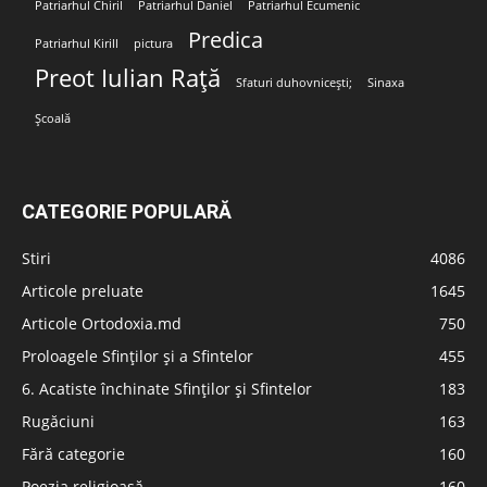
Patriarhul Chiril
Patriarhul Daniel
Patriarhul Ecumenic
Predica
Patriarhul Kirill
pictura
Preot Iulian Rață
Sfaturi duhovnicești;
Sinaxa
Școală
CATEGORIE POPULARĂ
Stiri
4086
Articole preluate
1645
Articole Ortodoxia.md
750
Proloagele Sfinților și a Sfintelor
455
6. Acatiste închinate Sfinților și Sfintelor
183
Rugăciuni
163
Fără categorie
160
Poezia religioasă
160