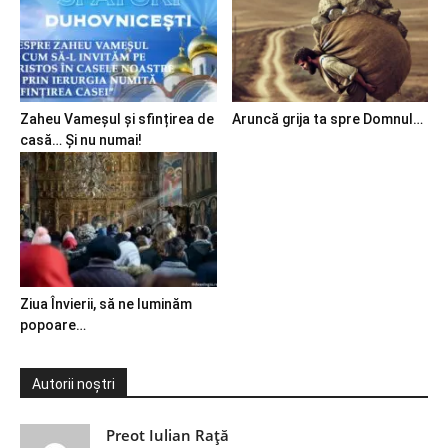
Zaheu Vameșul și sfințirea de
Aruncă grija ta spre Domnul…
casă… Și nu numai!
Ziua Învierii, să ne luminăm
popoare…
Autorii noștri
Preot Iulian Raţă