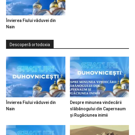
Învierea Fiului văduvei din
Nain
Descoperă ortodoxia
Învierea Fiului văduvei din
Despre minunea vindecării
Nain
slăbănogului din Capernaum
și Rugăciunea inimii