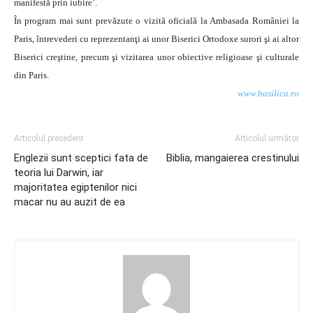
manifestă prin iubire’.
În program mai sunt prevăzute o vizită oficială la Ambasada României la
Paris, întrevederi cu reprezentanţi ai unor Biserici Ortodoxe surori şi ai altor
Biserici creştine, precum şi vizitarea unor obiective religioase şi culturale
din Paris.
www.basilica.ro
Articolul precedent
Articolul următor
Englezii sunt sceptici fata de
Biblia, mangaierea crestinului
teoria lui Darwin, iar
majoritatea egiptenilor nici
macar nu au auzit de ea