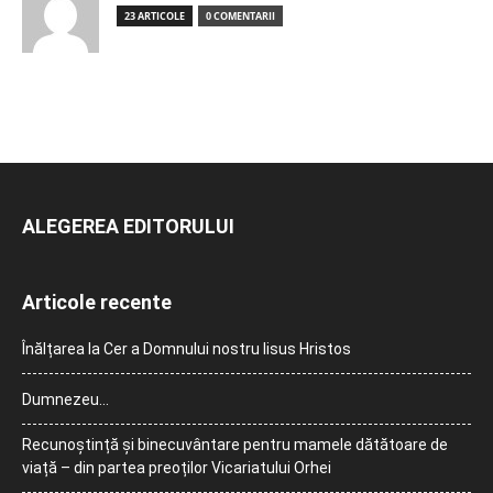
23 ARTICOLE
0 COMENTARII
ALEGEREA EDITORULUI
Articole recente
Înălțarea la Cer a Domnului nostru Iisus Hristos
Dumnezeu…
Recunoștință și binecuvântare pentru mamele dătătoare de
viață – din partea preoților Vicariatului Orhei