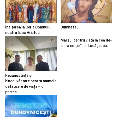
Înălțarea la Cer a Domnului
Dumnezeu…
nostru Iisus Hristos
Marșul pentru viață la cea de-
a II-a ediție în s. Lucășeuca,...
Recunoștință și
binecuvântare pentru mamele
dătătoare de viață – din
partea...