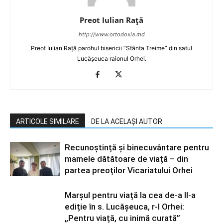
Preot Iulian Raţă
http://www.ortodoxia.md
Preot Iulian Rață parohul bisericii ”Sfânta Treime” din satul
Lucășeuca raionul Orhei.
ARTICOLE SIMILARE
DE LA ACELAȘI AUTOR
Recunoștință și binecuvântare pentru
mamele dătătoare de viață – din
partea preoților Vicariatului Orhei
Marșul pentru viață la cea de-a II-a
ediție în s. Lucășeuca, r-l Orhei:
„Pentru viață, cu inimă curată”