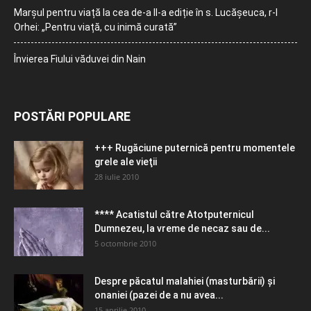
Marșul pentru viață la cea de-a II-a ediție în s. Lucășeuca, r-l
Orhei: „Pentru viață, cu inimă curată”
Învierea Fiului văduvei din Nain
POSTĂRI POPULARE
+++ Rugăciune puternică pentru momentele
grele ale vieţii
28 iulie 2010
**** Acatistul către Atotputernicul
Dumnezeu, la vreme de necaz sau de...
5 octombrie 2010
Despre păcatul malahiei (masturbării) şi
onaniei (pazei de a nu avea...
15 aprilie 2010