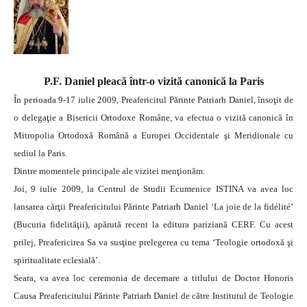
P.F. Daniel pleacă într-o vizită canonică la Paris
În perioada 9-17 iulie 2009, Preafericitul Părinte Patriarh Daniel, însoţit de
o delegaţie a Bisericii Ortodoxe Române, va efectua o vizită canonică în
Mitropolia Ortodoxă Română a Europei Occidentale şi Meridionale cu
sediul la Paris.
Dintre momentele principale ale vizitei menţionăm:
Joi, 9 iulie 2009, la Centrul de Studii Ecumenice ISTINA va avea loc
lansarea cărţii Preafericitului Părinte Patriarh Daniel ‘La joie de la fidélité’
(Bucuria fidelităţii), apărută recent la editura pariziană CERF. Cu acest
prilej, Preafericirea Sa va susţine prelegerea cu tema ‘Teologie ortodoxă şi
spiritualitate eclesială’.
Seara, va avea loc ceremonia de decernare a titlului de Doctor Honoris
Causa Preafericitului Părinte Patriarh Daniel de către Institutul de Teologie