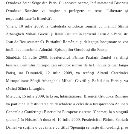
Ortodoxă Saint Serge din Paris. Cu această ocazie, Întâistătătorul Bisericii
Ortodoxe Române va susţine o prelegere cu tema ‘Libertate şi
responsabilitate în Biserică’.
Vineri, 10 iulie 2009, la Catedrala ortodoxă română cu hramul Sfinţii
Arhangheli Mihail, Gavriil şi Rafail (situată în cartierul Latin din Paris, str.
Jean de Beauvais nr. 9), Patriarhul României şi delegaţia însoţitoare se vor
întâlni cu membri ai Adunării Episcopilor Ortodocşi din Franţa.
Sâmbătă, 11 iulie 2009, Preafericitul Părinte Patriarh Daniel va sfinţi
biserica Centrului mitropolitan ortodox român de la Limours (situat lângă
Paris), iar Duminică, 12 iulie 2009, va resfinţi Altarul Catedralei
Mitropolitane Sfinţii Arhangheli Mihail, Gavriil şi Rafail din Paris şi va
săvârşi Sfânta Liturghie.
Miercuri, 15 iulie 2009, la Lyon, Întâistătătorul Bisericii Ortodoxe Române
va participa la festivitatea de deschidere a celei de-a treisprezecea Adunări
Generale a Conferinţei Bisericilor Europene cu tema ‘Chemaţi la o singură
speranţă în Hristos’. A doua zi, 16 iulie 2009, Preafericitul Părinte Patriarh
Daniel va susţine o cuvântare cu titlul ‘Speranţa se naşte din credinţă şi se