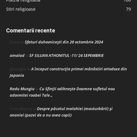
Stiri religioase
79
Comentarii recente
Sfaturi duhovnicești din 20 octombrie 2024
Doina
la
amalad
SF SILUAN ATHONITUL -11/ 24 SEPEMBRIE
la
A început construcţia primei mănăstiri ortodoxe din
gheorghe
la
Japonia
Radu Mungiu
Cu Sfinții odihnește Doamne sufletul nou
la
adormitei roabei Tale…
Despre păcatul malahiei (masturbării) şi
Crina Marina
la
onaniei (pazei de a nu avea copii)