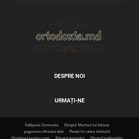
DESPRE NOI
URMAȚI-NE
Înălțarea Domnului
Despre Martorii lui Iehova
pogorirea-sfintului-duh
Piedici în calea mîntuirii
Ortodoxia pentru copii
Păcatul avortului
Păcatul vrăjitoriilor