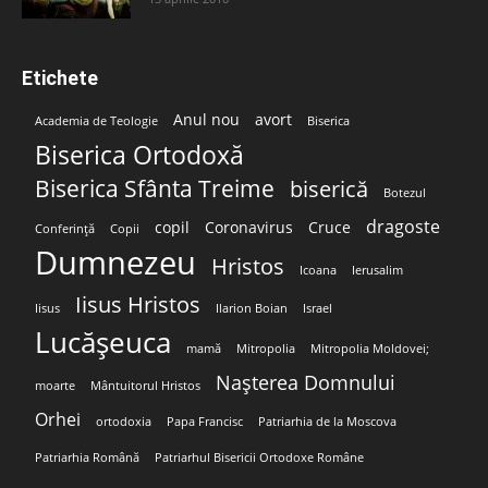
Etichete
Anul nou
avort
Academia de Teologie
Biserica
Biserica Ortodoxă
Biserica Sfânta Treime
biserică
Botezul
dragoste
copil
Coronavirus
Cruce
Conferință
Copii
Dumnezeu
Hristos
Icoana
Ierusalim
Iisus Hristos
Iisus
Ilarion Boian
Israel
Lucășeuca
mamă
Mitropolia
Mitropolia Moldovei;
Nașterea Domnului
moarte
Mântuitorul Hristos
Orhei
ortodoxia
Papa Francisc
Patriarhia de la Moscova
Patriarhia Română
Patriarhul Bisericii Ortodoxe Române