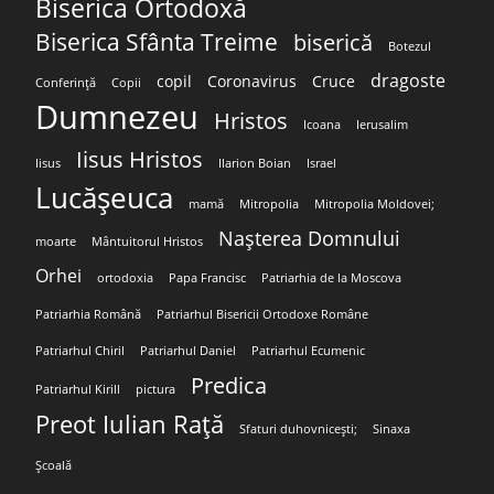
Biserica Ortodoxă
Biserica Sfânta Treime
biserică
Botezul
dragoste
copil
Coronavirus
Cruce
Conferință
Copii
Dumnezeu
Hristos
Icoana
Ierusalim
Iisus Hristos
Iisus
Ilarion Boian
Israel
Lucășeuca
mamă
Mitropolia
Mitropolia Moldovei;
Nașterea Domnului
moarte
Mântuitorul Hristos
Orhei
ortodoxia
Papa Francisc
Patriarhia de la Moscova
Patriarhia Română
Patriarhul Bisericii Ortodoxe Române
Patriarhul Chiril
Patriarhul Daniel
Patriarhul Ecumenic
Predica
Patriarhul Kirill
pictura
Preot Iulian Rață
Sfaturi duhovnicești;
Sinaxa
Școală