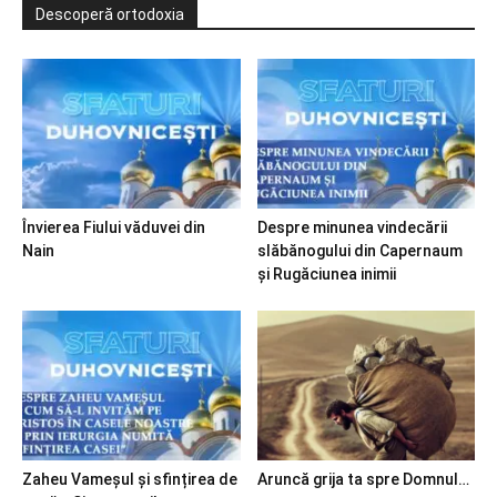
Descoperă ortodoxia
Învierea Fiului văduvei din
Despre minunea vindecării
Nain
slăbănogului din Capernaum
și Rugăciunea inimii
Zaheu Vameșul și sfințirea de
Aruncă grija ta spre Domnul…