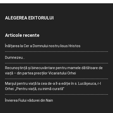
ALEGEREA EDITORULUI
Articole recente
Înălțarea la Cer a Domnului nostru Iisus Hristos
Dumnezeu…
Recunoștință și binecuvântare pentru mamele dătătoare de
viață – din partea preoților Vicariatului Orhei
Marșul pentru viață la cea de-a II-a ediție în s. Lucășeuca, r-l
Orhei: „Pentru viață, cu inimă curată”
Învierea Fiului văduvei din Nain