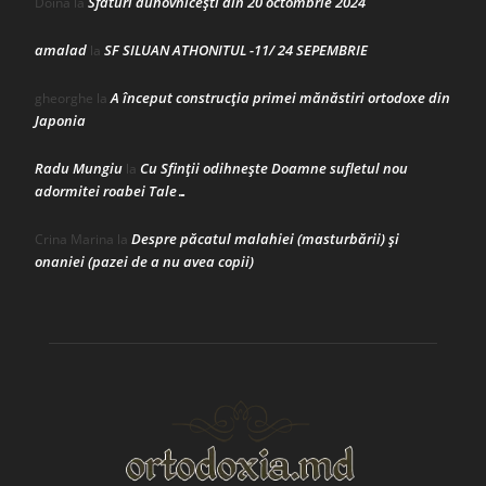
Sfaturi duhovnicești din 20 octombrie 2024
Doina
la
amalad
SF SILUAN ATHONITUL -11/ 24 SEPEMBRIE
la
A început construcţia primei mănăstiri ortodoxe din
gheorghe
la
Japonia
Radu Mungiu
Cu Sfinții odihnește Doamne sufletul nou
la
adormitei roabei Tale…
Despre păcatul malahiei (masturbării) şi
Crina Marina
la
onaniei (pazei de a nu avea copii)