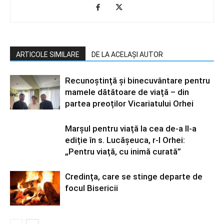
ARTICOLE SIMILARE
DE LA ACELAȘI AUTOR
Recunoștință și binecuvântare pentru
mamele dătătoare de viață – din
partea preoților Vicariatului Orhei
Marșul pentru viață la cea de-a II-a
ediție în s. Lucășeuca, r-l Orhei:
„Pentru viață, cu inimă curată”
Credința, care se stinge departe de
focul Bisericii