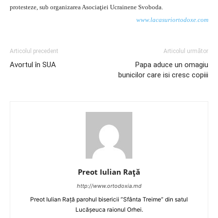
protesteze, sub organizarea Asociaţiei Ucrainene Svoboda.
www.lacasuriortodoxe.com
Articolul precedent
Articolul următor
Avortul în SUA
Papa aduce un omagiu
bunicilor care isi cresc copiii
Preot Iulian Raţă
http://www.ortodoxia.md
Preot Iulian Rață parohul bisericii ”Sfânta Treime” din satul
Lucășeuca raionul Orhei.