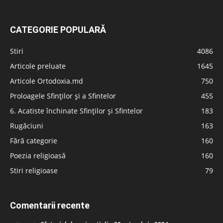
CATEGORIE POPULARĂ
Stiri
4086
Articole preluate
1645
Articole Ortodoxia.md
750
Proloagele Sfinților și a Sfintelor
455
6. Acatiste închinate Sfinților și Sfintelor
183
Rugăciuni
163
Fără categorie
160
Poezia religioasă
160
Stiri religioase
79
Comentarii recente