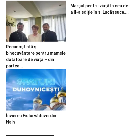
Marșul pentru viață la cea de-
a II-a ediție în s. Lucășeuca,...
Recunoștință și
binecuvântare pentru mamele
dătătoare de viață – din
partea...
Învierea Fiului văduvei din
Nain