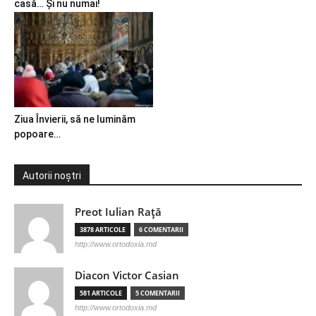
casă… Și nu numai!
Ziua Învierii, să ne luminăm
popoare…
Autorii noștri
Preot Iulian Raţă
3878 ARTICOLE
6 COMENTARII
http://www.ortodoxia.md
Diacon Victor Casian
581 ARTICOLE
5 COMENTARII
http://www.ortodoxia.md