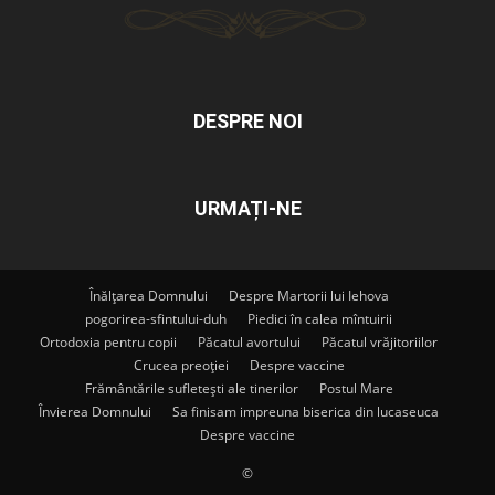
DESPRE NOI
URMAȚI-NE
Înălțarea Domnului
Despre Martorii lui Iehova
pogorirea-sfintului-duh
Piedici în calea mîntuirii
Ortodoxia pentru copii
Păcatul avortului
Păcatul vrăjitoriilor
Crucea preoției
Despre vaccine
Frământările sufletești ale tinerilor
Postul Mare
Învierea Domnului
Sa finisam impreuna biserica din lucaseuca
Despre vaccine
©