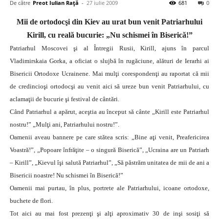
De către
Preot Iulian Raţă
-
27 iulie 2009
681
0
Mii de ortodocşi din Kiev au urat bun venit Patriarhului
Kirill, cu reală bucurie: „Nu schismei în Biserică!”
Patriarhul Moscovei şi al Întregii Rusii, Kirill, ajuns în parcul
Vladimirskaia Gorka, a oficiat o slujbă în rugăciune, alături de Ierarhi ai
Bisericii Ortodoxe Ucrainene.
Mai mulţi corespondenţi au raportat că mii
de credincioşi ortodocşi au venit aici să ureze bun venit Patriarhului, cu
aclamaţii de bucurie şi festival de cântări.
Când Patriarhul a apărut, aceştia au început să cânte „Kirill este Patriarhul
nostru!” „Mulţi ani, Patriarhului nostru!”.
Oamenii aveau bannere pe care stătea scris: „Bine aţi venit, Preafericirea
Voastră!”, „Popoare înfrăţite – o singură Biserică”, „Ucraina are un Patriarh
– Kirill”, „Kievul îşi salută Patriarhul”, „Să păstrăm unitatea de mii de ani a
Bisericii noastre! Nu schismei în Biserică!”
Oamenii mai purtau, în plus, portrete ale Patriarhului, icoane ortodoxe,
buchete de flori.
Tot aici au mai fost prezenţi şi alţi aproximativ 30 de inşi sosiţi să