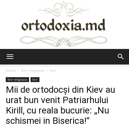
Ortodoxia.md
Acasă
Stiri religioase
Stiri
Stiri religioase
Stiri
Mii de ortodocşi din Kiev au
urat bun venit Patriarhului
Kirill, cu reala bucurie: „Nu
schismei in Biserica!”