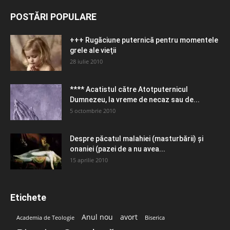
POSTĂRI POPULARE
+++ Rugăciune puternică pentru momentele
grele ale vieţii
28 iulie 2010
**** Acatistul către Atotputernicul
Dumnezeu, la vreme de necaz sau de...
5 octombrie 2010
Despre păcatul malahiei (masturbării) şi
onaniei (pazei de a nu avea...
15 aprilie 2010
Etichete
Anul nou
avort
Academia de Teologie
Biserica