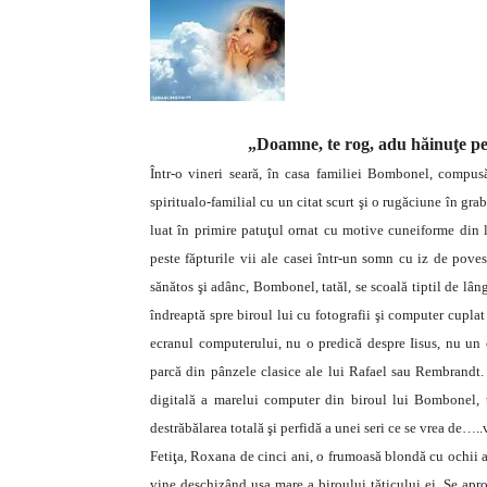
„Doamne, te rog, adu hăinuţe pe
Într-o vineri seară, în casa familiei Bombonel, compusă
spiritualo-familial cu un citat scurt şi o rugăciune în gra
luat în primire patuţul ornat cu motive cuneiforme din l
peste făpturile vii ale casei într-un somn cu iz de pove
sănătos şi adânc, Bombonel, tatăl, se scoală tiptil de lân
îndreaptă spre biroul lui cu fotografii şi computer cupla
ecranul computerului, nu o predică despre Iisus, nu un 
parcă din pânzele clasice ale lui Rafael sau Rembrandt.
digitală a marelui computer din biroul lui Bombonel, 
destrăbălarea totală şi perfidă a unei seri ce se vrea de…..v
Fetiţa, Roxana de cinci ani, o frumoasă blondă cu ochii a
vine deschizând uşa mare a biroului tăticului ei. Se apro