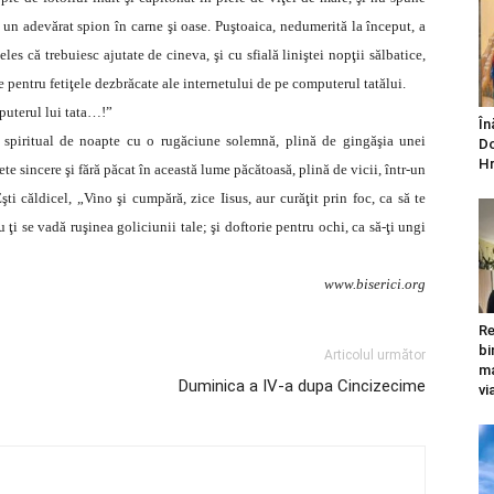
un adevărat spion în carne şi oase. Puştoaica, nedumerită la început, a
les că trebuiesc ajutate de cineva, şi cu sfială liniştei nopţii sălbatice,
e pentru fetiţele dezbrăcate ale internetului de pe computerul tatălui.
puterul lui tata…!”
În
ul spiritual de noapte cu o rugăciune solemnă, plină de gingăşia unei
Do
Hr
te sincere şi fără păcat în această lume păcătoasă, plină de vicii, într-un
şti căldicel, „Vino şi cumpără, zice Iisus, aur curăţit prin foc, ca să te
u ţi se vadă ruşinea goliciunii tale; şi doftorie pentru ochi, ca să-ţi ungi
www.biserici.org
Re
bi
Articolul următor
ma
Duminica a IV-a dupa Cincizecime
vi