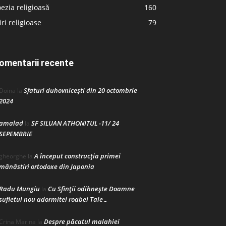
ezia religioasă
160
iri religioase
79
omentarii recente
Sfaturi duhovnicești din 20 octombrie
Doina
la
2024
amalad
SF SILUAN ATHONITUL -11/ 24
la
SEPEMBRIE
A început construcţia primei
gheorghe
la
mănăstiri ortodoxe din Japonia
Radu Mungiu
Cu Sfinții odihnește Doamne
la
sufletul nou adormitei roabei Tale…
Despre păcatul malahiei
Crina Marina
la