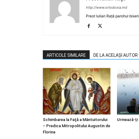
http://www.ortodoxia.md
Preot Iulian Rață parohul biser
ARTICOLE SIMILARE
DE LA ACELAȘI AUTOR
Schimbarea la Faţă a Mântuitorului
Urmează-ți
– Predica Mitropolitului Augustin de
Florina