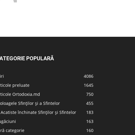
ATEGORIE POPULARĂ
iri
4086
ticole preluate
1645
ticole Ortodoxia.md
750
oloagele Sfinților și a Sfintelor
455
 Acatiste închinate Sfinților și Sfintelor
183
ugăciuni
163
ră categorie
160