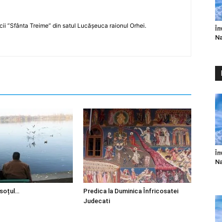
icii ”Sfânta Treime” din satul Lucășeuca raionul Orhei.
În
Na
În
Na
 soțul…
Predica la Duminica Înfricosatei
Judecati