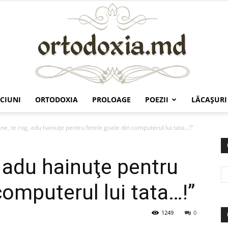
CIUNI
ORTODOXIA
PROLOAGE
POEZII
LĂCAŞURI
Ortodoxia.md
e, te rog, adu hainuţe pentru fetele goale din computerul lui tata…!”
 adu hainuţe pentru
computerul lui tata…!”
1249
0