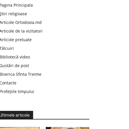
Pagina Principala
Știri religioase
Articole Ortodoxia.md
Articole de la vizitatori
Articole preluate
Tâlcuiri
Bibliotecă video
Gustări de post
Biserica Sfinta Treime
Contacte
Profețiile timpului
Ultimele articole