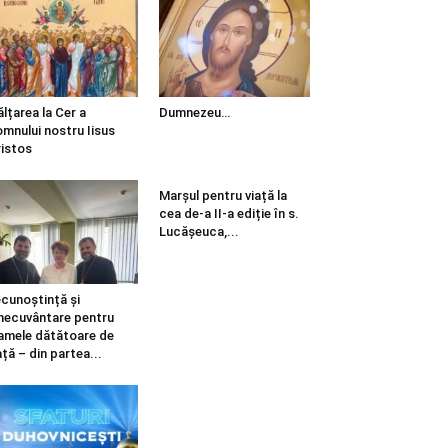
ălțarea la Cer a
Dumnezeu…
mnului nostru Iisus
istos
Marșul pentru viață la
cea de-a II-a ediție în s.
Lucășeuca,...
cunoștință și
necuvântare pentru
mele dătătoare de
ață – din partea...