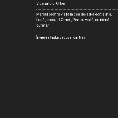
Vicariatului Orhei
Marșul pentru viață la cea de-a II-a ediție în s.
Lucășeuca, r-l Orhei: „Pentru viață, cu inimă
curată”
Învierea Fiului văduvei din Nain