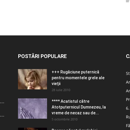
POSTĂRI POPULARE
C
+++ Rugăciune puternică
St
pentru momentele grele ale
Ar
vieţii
28 iulie 2010
Ar
Pr
**** Acatistul către
Atotputernicul Dumnezeu, la
6.
vreme de necaz sau de...
R
5 octombrie 2010
Fă