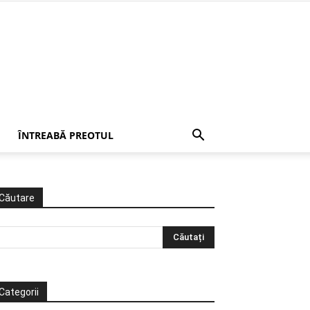
ÎNTREABĂ PREOTUL
Căutare
Categorii