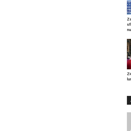
Za
sf
nu
Zi
lu