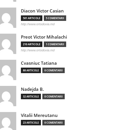
Diacon Victor Casian
581 ARTICOLE
5 COMENTARII
http://www.ortodoxia.md
Preot Victor Mihalachi
210 ARTICOLE
1 COMENTARII
http://www.ortodoxia.md
Cvasniuc Tatiana
88 ARTICOLE
0 COMENTARII
Nadejda B.
32 ARTICOLE
0 COMENTARII
Vitalii Mereutanu
23 ARTICOLE
0 COMENTARII