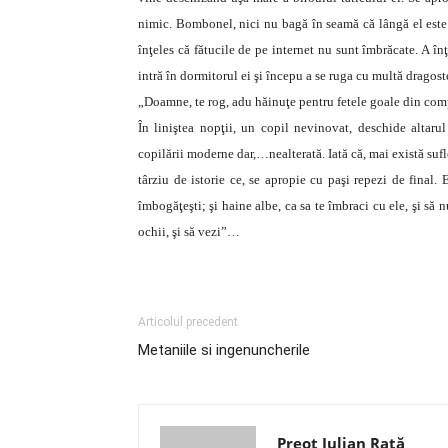
nimic. Bombonel, nici nu bagă în seamă că lângă el este 
înţeles că fătucile de pe internet nu sunt îmbrăcate. A înţe
intră în dormitorul ei şi începu a se ruga cu multă dragost
„Doamne, te rog, adu hăinuţe pentru fetele goale din com
În liniştea nopţii, un copil nevinovat, deschide altar
copilării moderne dar,…nealterată. Iată că, mai există sufle
târziu de istorie ce, se apropie cu paşi repezi de final. E
îmbogăţeşti; şi haine albe, ca sa te îmbraci cu ele, şi să n
ochii, şi să vezi”…
Articolul precedent
Metaniile si ingenuncherile
Preot Iulian Raţă