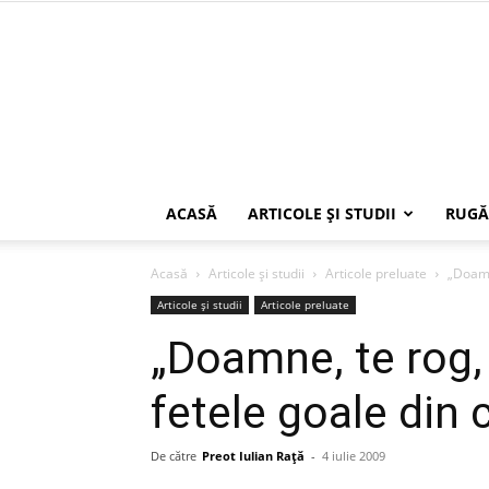
ACASĂ
ARTICOLE ŞI STUDII
RUGĂ
Acasă
Articole şi studii
Articole preluate
„Doamn
Articole şi studii
Articole preluate
„Doamne, te rog,
fetele goale din 
De către
Preot Iulian Raţă
-
4 iulie 2009