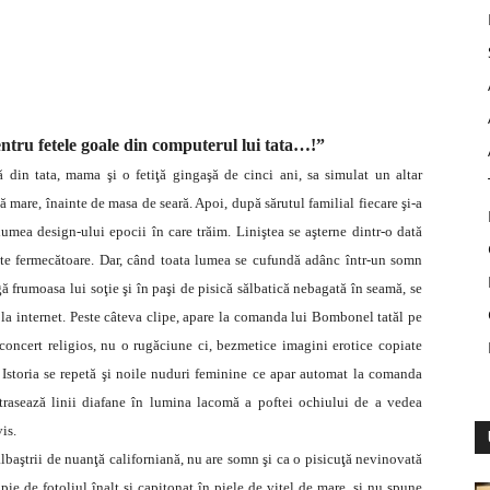
ntru fetele goale din computerul lui tata…!”
 din tata, mama şi o fetiţă gingaşă de cinci ani, sa simulat un altar
bă mare, înainte de masa de seară. Apoi, după sărutul familial fiecare şi-a
umea design-ului epocii în care trăim. Liniştea se aşterne dintr-o dată
ste fermecătoare.
Dar, când toata lumea se cufundă adânc într-un somn
gă frumoasa lui soţie şi în paşi de pisică sălbatică nebagată în seamă, se
t la internet. Peste câteva clipe, apare la comanda lui Bombonel tatăl pe
concert religios, nu o rugăciune ci, bezmetice imagini erotice copiate
 Istoria se repetă şi noile nuduri feminine ce apar automat la comanda
trasează linii diafane în lumina lacomă a poftei ochiului de a vedea
is.
lbaştrii de nuanţă californiană, nu are somn şi ca o pisicuţă nevinovată
pie de fotoliul înalt şi capitonat în piele de viţel de mare, şi nu spune