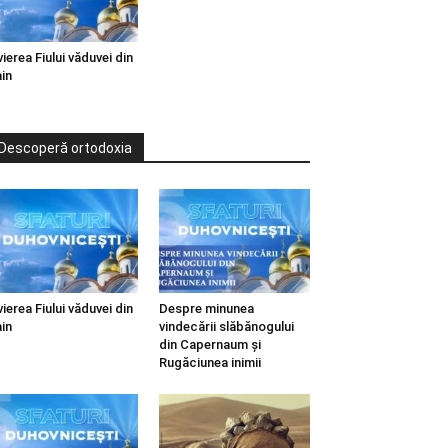
vierea Fiului văduvei din
in
Descoperă ortodoxia
vierea Fiului văduvei din
Despre minunea
in
vindecării slăbănogului
din Capernaum și
Rugăciunea inimii