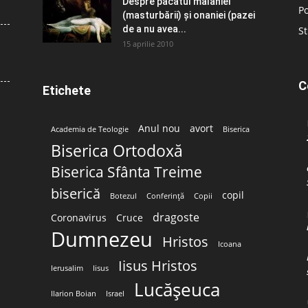
Despre păcatul malahiei
Po
(masturbării) şi onaniei (pazei
de a nu avea...
St
15 aprilie 2010
C
Etichete
Anul nou
avort
Academia de Teologie
Biserica
Biserica Ortodoxă
Biserica Sfânta Treime
biserică
copil
Botezul
Conferință
Copii
dragoste
Coronavirus
Cruce
Dumnezeu
Hristos
Icoana
Iisus Hristos
Ierusalim
Iisus
Lucășeuca
Ilarion Boian
Israel