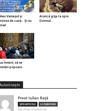
heu Vameșul și
Aruncă grija ta spre
ințirea de casă… Și nu
Domnul…
mai!
ua Învierii, să ne
minăm popoare…
Autorii noștri
Preot Iulian Raţă
3878 ARTICOLE
6 COMENTARII
http://www.ortodoxia.md