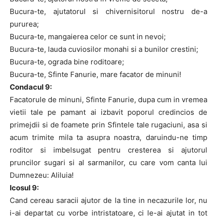
Bucura-te, ajutatorul si chivernisitorul nostru de-a
pururea;
Bucura-te, mangaierea celor ce sunt in nevoi;
Bucura-te, lauda cuviosilor monahi si a bunilor crestini;
Bucura-te, ograda bine roditoare;
Bucura-te, Sfinte Fanurie, mare facator de minuni!
Condacul 9:
Facatorule de minuni, Sfinte Fanurie, dupa cum in vremea
vietii tale pe pamant ai izbavit poporul credincios de
primejdii si de foamete prin Sfintele tale rugaciuni, asa si
acum trimite mila ta asupra noastra, daruindu-ne timp
roditor si imbelsugat pentru cresterea si ajutorul
pruncilor sugari si al sarmanilor, cu care vom canta lui
Dumnezeu: Aliluia!
Icosul 9:
Cand cereau saracii ajutor de la tine in necazurile lor, nu
i-ai departat cu vorbe intristatoare, ci le-ai ajutat in tot