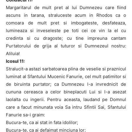
Margaritarul de mult pret al lui Dumnezeu care fiind
ascuns in tarana, straluceste acum in Rhodos ca o
comoara de mult pret si imbogateste, desfateaza,
lumineaza si inveseleste pe toti cei ce vin la el cu
credinta si cu dragoste; cu tine impreuna cantam
Purtatorului de grija al tuturor si Dumnezeul nostru:
Aliluia!
Icosul 11:
Stralucit-a astazi sarbatoarea plina de veselie si praznicul
luminat al Sfantului Mucenic Fanurie, cel mult patimitor si
de biruinta purtator; ca Dumnezeu l-a invrednicit de
cununa cereasca a celor bineplacuti Lui si l-a asezat
laolalta cu ingerii. Pentru aceasta, laudand pe Domnul
care a facut minunata voia Sa intru Sfintii Sai, Sfantului
Fanurie sa-i graim:
Bucura-te, ca ai stat in fata idolilor;
Bucura-te, ca ai defaimat minciuna lor;