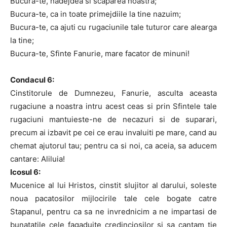
Bucura-te, nadejdea si scaparea noastra;
Bucura-te, ca in toate primejdiile la tine nazuim;
Bucura-te, ca ajuti cu rugaciunile tale tuturor care alearga
la tine;
Bucura-te, Sfinte Fanurie, mare facator de minuni!
Condacul 6:
Cinstitorule de Dumnezeu, Fanurie, asculta aceasta
rugaciune a noastra intru acest ceas si prin Sfintele tale
rugaciuni mantuieste-ne de necazuri si de suparari,
precum ai izbavit pe cei ce erau invaluiti pe mare, cand au
chemat ajutorul tau; pentru ca si noi, ca aceia, sa aducem
cantare: Aliluia!
Icosul 6:
Mucenice al lui Hristos, cinstit slujitor al darului, soleste
noua pacatosilor mijlocirile tale cele bogate catre
Stapanul, pentru ca sa ne invrednicim a ne impartasi de
bunatatile cele fagaduite credinciosilor si sa cantam tie