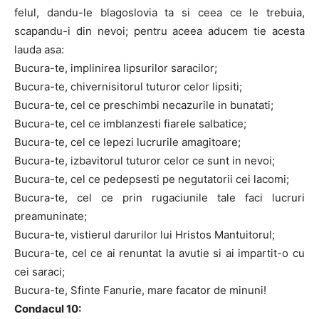
felul, dandu-le blagoslovia ta si ceea ce le trebuia,
scapandu-i din nevoi; pentru aceea aducem tie acesta
lauda asa:
Bucura-te, implinirea lipsurilor saracilor;
Bucura-te, chivernisitorul tuturor celor lipsiti;
Bucura-te, cel ce preschimbi necazurile in bunatati;
Bucura-te, cel ce imblanzesti fiarele salbatice;
Bucura-te, cel ce lepezi lucrurile amagitoare;
Bucura-te, izbavitorul tuturor celor ce sunt in nevoi;
Bucura-te, cel ce pedepsesti pe negutatorii cei lacomi;
Bucura-te, cel ce prin rugaciunile tale faci lucruri
preamuninate;
Bucura-te, vistierul darurilor lui Hristos Mantuitorul;
Bucura-te, cel ce ai renuntat la avutie si ai impartit-o cu
cei saraci;
Bucura-te, Sfinte Fanurie, mare facator de minuni!
Condacul 10: