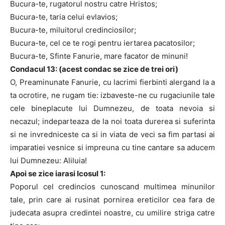
Bucura-te, rugatorul nostru catre Hristos;
Bucura-te, taria celui evlavios;
Bucura-te, miluitorul credinciosilor;
Bucura-te, cel ce te rogi pentru iertarea pacatosilor;
Bucura-te, Sfinte Fanurie, mare facator de minuni!
Condacul 13: (acest condac se zice de trei ori)
O, Preaminunate Fanurie, cu lacrimi fierbinti alergand la a
ta ocrotire, ne rugam tie: izbaveste-ne cu rugaciunile tale
cele bineplacute lui Dumnezeu, de toata nevoia si
necazul; indeparteaza de la noi toata durerea si suferinta
si ne invredniceste ca si in viata de veci sa fim partasi ai
imparatiei vesnice si impreuna cu tine cantare sa aducem
lui Dumnezeu: Aliluia!
Apoi se zice iarasi Icosul 1:
Poporul cel credincios cunoscand multimea minunilor
tale, prin care ai rusinat pornirea ereticilor cea fara de
judecata asupra credintei noastre, cu umilire striga catre