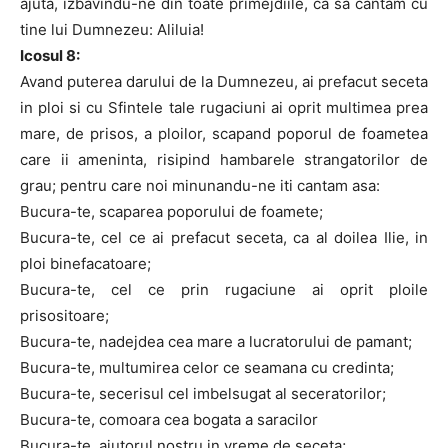
ajuta, izbavindu-ne din toate primejdiile, ca sa cantam cu
tine lui Dumnezeu: Aliluia!
Icosul 8:
Avand puterea darului de la Dumnezeu, ai prefacut seceta
in ploi si cu Sfintele tale rugaciuni ai oprit multimea prea
mare, de prisos, a ploilor, scapand poporul de foametea
care ii ameninta, risipind hambarele strangatorilor de
grau; pentru care noi minunandu-ne iti cantam asa:
Bucura-te, scaparea poporului de foamete;
Bucura-te, cel ce ai prefacut seceta, ca al doilea Ilie, in
ploi binefacatoare;
Bucura-te, cel ce prin rugaciune ai oprit ploile
prisositoare;
Bucura-te, nadejdea cea mare a lucratorului de pamant;
Bucura-te, multumirea celor ce seamana cu credinta;
Bucura-te, secerisul cel imbelsugat al seceratorilor;
Bucura-te, comoara cea bogata a saracilor
Bucura-te, ajutorul nostru in vreme de seceta;