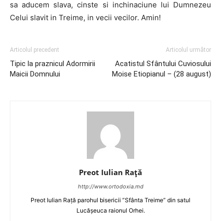
sa aducem slava, cinste si inchinaciune lui Dumnezeu
Celui slavit in Treime, in vecii vecilor. Amin!
Articolul precedent
Articolul următor
Tipic la praznicul Adormirii
Acatistul Sfântului Cuviosului
Maicii Domnului
Moise Etiopianul – (28 august)
Preot Iulian Raţă
http://www.ortodoxia.md
Preot Iulian Rață parohul bisericii ”Sfânta Treime” din satul
Lucășeuca raionul Orhei.