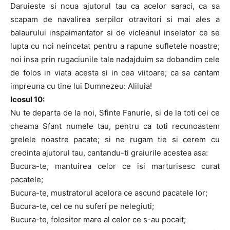
Daruieste si noua ajutorul tau ca acelor saraci, ca sa
scapam de navalirea serpilor otravitori si mai ales a
balaurului inspaimantator si de vicleanul inselator ce se
lupta cu noi neincetat pentru a rapune sufletele noastre;
noi insa prin rugaciunile tale nadajduim sa dobandim cele
de folos in viata acesta si in cea viitoare; ca sa cantam
impreuna cu tine lui Dumnezeu: Aliluia!
Icosul 10:
Nu te departa de la noi, Sfinte Fanurie, si de la toti cei ce
cheama Sfant numele tau, pentru ca toti recunoastem
grelele noastre pacate; si ne rugam tie si cerem cu
credinta ajutorul tau, cantandu-ti graiurile acestea asa:
Bucura-te, mantuirea celor ce isi marturisesc curat
pacatele;
Bucura-te, mustratorul acelora ce ascund pacatele lor;
Bucura-te, cel ce nu suferi pe nelegiuti;
Bucura-te, folositor mare al celor ce s-au pocait;