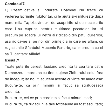
Condacul 7:
O, Preamilostive si indurate Doamne! Nu trece cu
vederea lacrimile robilor tai, ci le ajuta si-i miluieste dupa
mare mila Ta; izbavindu-i de asupririle si de necazurile
care i-au cuprins pentru multimea pacatelor lor; si
precum pe soacra lui Petru ai ridicat-o din patul durerilor,
asa ridica-ne si pe noi din primejdia in care ne aflam, cu
rugaciunile Sfantului Mucenic Fanurie, ca impreuna cu el
sa-Ti cantam: Aliluia!
Icosul 7:
Toate puterile ceresti laudand credinta ta cea tare catre
Dumnezeu, impreuna cu tine slujesc Ziditorului celui fara
de inceput; iar noi iti aducem aceste cuvinte de lauda asa:
Bucura-te, ca prin minuni ai facut sa straluceasca
credinta;
Bucura-te, cel ce prin credinta ai facut minuni mari;
Bucura-te, ca rugaciunile tale totdeauna au fost ascultate;