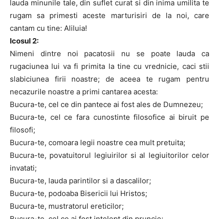
lauda minunile tale, din suflet curat si din inima umilita te
rugam sa primesti aceste marturisiri de la noi, care
cantam cu tine: Aliluia!
Icosul 2:
Nimeni dintre noi pacatosii nu se poate lauda ca
rugaciunea lui va fi primita la tine cu vrednicie, caci stii
slabiciunea firii noastre; de aceea te rugam pentru
necazurile noastre a primi cantarea acesta:
Bucura-te, cel ce din pantece ai fost ales de Dumnezeu;
Bucura-te, cel ce fara cunostinte filosofice ai biruit pe
filosofi;
Bucura-te, comoara legii noastre cea mult pretuita;
Bucura-te, povatuitorul legiuirilor si al legiuitorilor celor
invatati;
Bucura-te, lauda parintilor si a dascalilor;
Bucura-te, podoaba Bisericii lui Hristos;
Bucura-te, mustratorul ereticilor;
Bucura-te, cel ce ai fost intelept din pruncie;