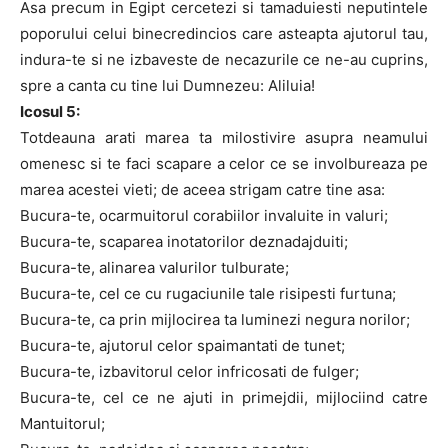
Asa precum in Egipt cercetezi si tamaduiesti neputintele
poporului celui binecredincios care asteapta ajutorul tau,
indura-te si ne izbaveste de necazurile ce ne-au cuprins,
spre a canta cu tine lui Dumnezeu: Aliluia!
Icosul 5:
Totdeauna arati marea ta milostivire asupra neamului
omenesc si te faci scapare a celor ce se involbureaza pe
marea acestei vieti; de aceea strigam catre tine asa:
Bucura-te, ocarmuitorul corabiilor invaluite in valuri;
Bucura-te, scaparea inotatorilor deznadajduiti;
Bucura-te, alinarea valurilor tulburate;
Bucura-te, cel ce cu rugaciunile tale risipesti furtuna;
Bucura-te, ca prin mijlocirea ta luminezi negura norilor;
Bucura-te, ajutorul celor spaimantati de tunet;
Bucura-te, izbavitorul celor infricosati de fulger;
Bucura-te, cel ce ne ajuti in primejdii, mijlociind catre
Mantuitorul;