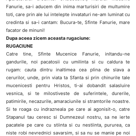
Fanurie, sa-i aducem din inima marturisiri de multumire
toti, care prin ale lui intelepte invataturi ne-am luminat cu
credinta si sa-i cantam: Bucura-te, Sfinte Fanurie, mare
facator de minuni!
Dupa aceea zicem aceasta rugaciune:
RUGACIUNE
Catre tine, Sfinte Mucenice Fanurie, inltandu-ne
gandurile, noi pacatosii cu umilinta si cu caldura te
rugam: cauta dintru inaltimea cea plina de slava a
cerurilor, unde, prin viata ta Sfanta si prin chinurile tale
mucenicesti pentru Hristos, ti-ai dobandit salasluire
vesnica, si te milostiveste de suferintele, durerile,
patimirile, necazurile, amaraciunile si stramtorile noastre.
Si te roaga cu indrazneala pe care ai agonisit-o, catre
Stapanul tau ceresc si Dumnezeul nostru, sa ne ierte
pacatele pe care cu stiinta si cu nestiinta, pururea, ca
niste robi nevrednici savarsim, si sa nu se manie pe noi