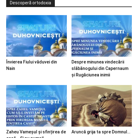
Descoperă ortodoxia
Învierea Fiului văduvei din
Despre minunea vindecării
Nain
slăbănogului din Capernaum
și Rugăciunea inimii
Zaheu Vameșul și sfințirea de
Aruncă grija ta spre Domnul…