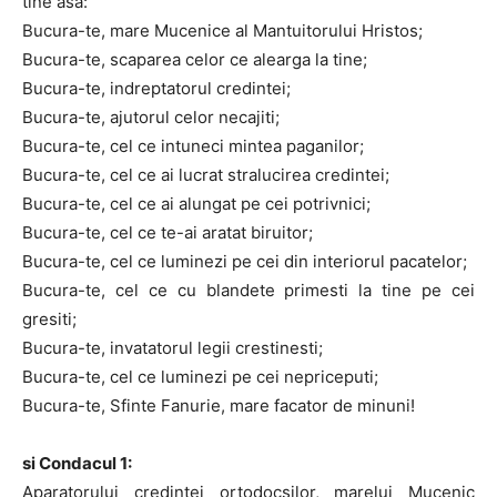
tine asa:
Bucura-te, mare Mucenice al Mantuitorului Hristos;
Bucura-te, scaparea celor ce alearga la tine;
Bucura-te, indreptatorul credintei;
Bucura-te, ajutorul celor necajiti;
Bucura-te, cel ce intuneci mintea paganilor;
Bucura-te, cel ce ai lucrat stralucirea credintei;
Bucura-te, cel ce ai alungat pe cei potrivnici;
Bucura-te, cel ce te-ai aratat biruitor;
Bucura-te, cel ce luminezi pe cei din interiorul pacatelor;
Bucura-te, cel ce cu blandete primesti la tine pe cei
gresiti;
Bucura-te, invatatorul legii crestinesti;
Bucura-te, cel ce luminezi pe cei nepriceputi;
Bucura-te, Sfinte Fanurie, mare facator de minuni!
si Condacul 1:
Aparatorului credintei ortodocsilor, marelui Mucenic