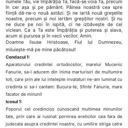
numele Tău, vie împărăţia Ta, facă-se voia Ta, precum
în cer aşa şi pe pământ. Pâinea noastră cea spre
fiinţă dă-ne-o nouă astăzi. Şi ne iartă nouă greşelile
noastre, precum şi noi iertăm greşiţilor nostri. Şi nu
ne duce pe noi în ispită, ci ne izbăveşte de cel
viclean. Ca a Ta este Împărăţia şi puterea şi slava,
acum si pururea şi în vecii vecilor. Amin.
Doamne Iisuse Hristoase, Fiul lui Dumnezeu,
miluieşte-mă pe mine păcătosul!
Condacul 1:
Aparatorului credintei ortodocsilor, marelui Mucenic
Fanurie, sa-i aducem din inima marturisiri de multumire
toti, care prin ale lui intelepte invataturi ne-am luminat cu
credinta si sa-i cantam: Bucura-te, Sfinte Fanurie, mare
facator de minuni!
Icosul 1:
Poporul cel credincios cunoscand multimea minunilor
tale, prin care ai rusinat pornirea ereticilor cea fara de
judecata asupra credintei noastre, cu umilire striga catre