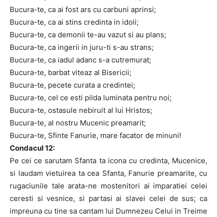
Bucura-te, ca ai fost ars cu carbuni aprinsi;
Bucura-te, ca ai stins credinta in idoli;
Bucura-te, ca demonii te-au vazut si au plans;
Bucura-te, ca ingerii in juru-ti s-au strans;
Bucura-te, ca iadul adanc s-a cutremurat;
Bucura-te, barbat viteaz al Bisericii;
Bucura-te, pecete curata a credintei;
Bucura-te, cel ce esti pilda luminata pentru noi;
Bucura-te, ostasule nebiruit al lui Hristos;
Bucura-te, al nostru Mucenic preamarit;
Bucura-te, Sfinte Fanurie, mare facator de minuni!
Condacul 12:
Pe cei ce sarutam Sfanta ta icona cu credinta, Mucenice,
si laudam vietuirea ta cea Sfanta, Fanurie preamarite, cu
rugaciunile tale arata-ne mostenitori ai imparatiei celei
ceresti si vesnice, si partasi ai slavei celei de sus; ca
impreuna cu tine sa cantam lui Dumnezeu Celui in Treime