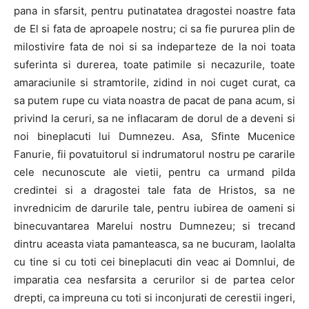
pana in sfarsit, pentru putinatatea dragostei noastre fata
de El si fata de aproapele nostru; ci sa fie pururea plin de
milostivire fata de noi si sa indeparteze de la noi toata
suferinta si durerea, toate patimile si necazurile, toate
amaraciunile si stramtorile, zidind in noi cuget curat, ca
sa putem rupe cu viata noastra de pacat de pana acum, si
privind la ceruri, sa ne inflacaram de dorul de a deveni si
noi bineplacuti lui Dumnezeu. Asa, Sfinte Mucenice
Fanurie, fii povatuitorul si indrumatorul nostru pe cararile
cele necunoscute ale vietii, pentru ca urmand pilda
credintei si a dragostei tale fata de Hristos, sa ne
invrednicim de darurile tale, pentru iubirea de oameni si
binecuvantarea Marelui nostru Dumnezeu; si trecand
dintru aceasta viata pamanteasca, sa ne bucuram, laolalta
cu tine si cu toti cei bineplacuti din veac ai Domnlui, de
imparatia cea nesfarsita a cerurilor si de partea celor
drepti, ca impreuna cu toti si inconjurati de cerestii ingeri,