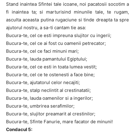
Stand inaintea Sfintei tale icoane, noi pacatosii socotim a
fi inaintea ta; si marturisind minunile tale, te rugam,
asculta aceasta putina rugaciune si tinde dreapta ta spre
ajutorul nostru, a sa-ti cantam tie asa:
Bucura-te, cel ce esti impreuna slujitor cu ingerii;
Bucura-te, cel ce ai fost cu oamenii petrecator;
Bucura-te, cel ce faci minuni mari;
Bucura-te, lauda pamantului Egiptului;
Bucura-te, cel ce esti in toata lumea vestit;
Bucura-te, cel ce te ostenesti a face bine;
Bucura-te, ajutatorul celor necajiti;
Bucura-te, stalp neclintit al crestinatatii;
Bucura-te, lauda oamenilor si a ingerilor;
Bucura-te, umbrirea serafimilor;
Bucura-te, slujitor preamarit al crestinilor;
Bucura-te, Sfinte Fanurie, mare facator de minuni!
Condacul 5: