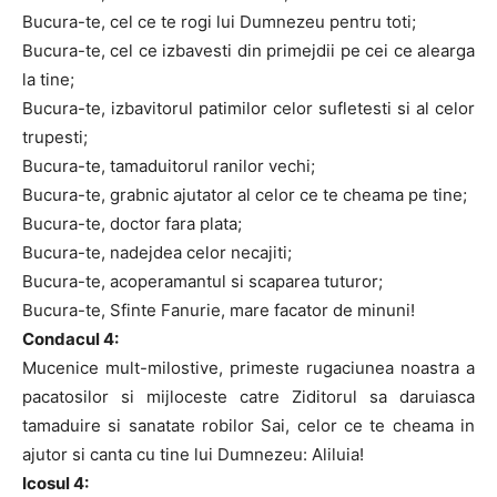
Bucura-te, cel ce te rogi lui Dumnezeu pentru toti;
Bucura-te, cel ce izbavesti din primejdii pe cei ce alearga
la tine;
Bucura-te, izbavitorul patimilor celor sufletesti si al celor
trupesti;
Bucura-te, tamaduitorul ranilor vechi;
Bucura-te, grabnic ajutator al celor ce te cheama pe tine;
Bucura-te, doctor fara plata;
Bucura-te, nadejdea celor necajiti;
Bucura-te, acoperamantul si scaparea tuturor;
Bucura-te, Sfinte Fanurie, mare facator de minuni!
Condacul 4:
Mucenice mult-milostive, primeste rugaciunea noastra a
pacatosilor si mijloceste catre Ziditorul sa daruiasca
tamaduire si sanatate robilor Sai, celor ce te cheama in
ajutor si canta cu tine lui Dumnezeu: Aliluia!
Icosul 4: