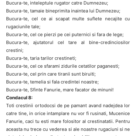
Bucura-te, inteleptule rugator catre Dumnezeu;
Bucura-te, tamaie bineprimita inaintea lui Dumnezeu;
Bucura-te, cel ce ai scapat multe suflete necajite cu
rugaciunile tale;
Bucura-te, cel ce pierzi pe cei puternici si fara de lege;
Bucura-te, ajutatorul cel tare al bine-credinciosilor
crestini;
Bucura-te, taria tarilor crestineti;
Bucura-te, cel ce sfarami zidurile cetatilor paganesti;
Bucura-te, cel prin care tiranii sunt biruiti;
Bucura-te, temelia si fala credintei noastre;
Bucura-te, Sfinte Fanurie, mare facator de minuni!
Condacul 8:
Toti crestinii ortodocsi de pe pamant avand nadejdea lor
catre tine, in orice intamplare nu vor fi rusinati, Mucenice
Fanurie, caci tu esti mare folositor al crestinatatii. Pentru
aceasta nu trece cu vederea si ale noastre rugaciuni si ne