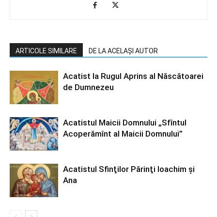
ARTICOLE SIMILARE
DE LA ACELAȘI AUTOR
Acatist la Rugul Aprins al Născătoarei
de Dumnezeu
Acatistul Maicii Domnului „Sfîntul
Acoperămînt al Maicii Domnului”
Acatistul Sfinţilor Părinţi Ioachim şi
Ana