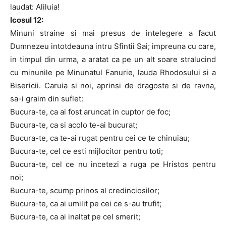
laudat: Aliluia!
Icosul 12:
Minuni straine si mai presus de intelegere a facut
Dumnezeu intotdeauna intru Sfintii Sai; impreuna cu care,
in timpul din urma, a aratat ca pe un alt soare stralucind
cu minunile pe Minunatul Fanurie, lauda Rhodosului si a
Bisericii. Caruia si noi, aprinsi de dragoste si de ravna,
sa-i graim din suflet:
Bucura-te, ca ai fost aruncat in cuptor de foc;
Bucura-te, ca si acolo te-ai bucurat;
Bucura-te, ca te-ai rugat pentru cei ce te chinuiau;
Bucura-te, cel ce esti mijlocitor pentru toti;
Bucura-te, cel ce nu incetezi a ruga pe Hristos pentru
noi;
Bucura-te, scump prinos al credinciosilor;
Bucura-te, ca ai umilit pe cei ce s-au trufit;
Bucura-te, ca ai inaltat pe cel smerit;