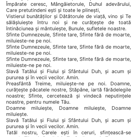
Împărate ceresc, Mângâietorule, Duhul adevărului,
Care pretutindeni eşti şi toate le plineşti,
Vistierul bunătăţilor şi Dătătorule de viaţă, vino şi Te
sălăşluieşte întru noi şi ne curăţeşte de toată
întinăciunea şi mântuieşte, Bunule, sufletele noastre.
Sfinte Dumnezeule, Sfinte tare, Sfinte fără de moarte,
miluieste-ne pe noi.
Sfinte Dumnezeule, Sfinte tare, Sfinte fără de moarte,
miluieste-ne pe noi.
Sfinte Dumnezeule, Sfinte tare, Sfinte fără de moarte,
miluieste-ne pe noi.
Slavă Tatălui şi Fiului şi Sfântului Duh, şi acum şi
pururea şi în vecii vecilor. Amin.
Preasfântă Treime, miluieşte-ne pe noi. Doamne,
curăţeşte păcatele nostre, Stăpâne, iartă fărădelegile
noastre; Sfinte, cercetează şi vindecă neputinţele
noastre, pentru numele Tău.
Doamne miluieşte, Doamne miluieşte, Doamne
miluieşte.
Slavă Tatălui şi Fiului şi Sfântului Duh, şi acum şi
pururea şi în vecii vecilor. Amin.
Tatăl nostru, Carele eşti în ceruri, sfinţească-se