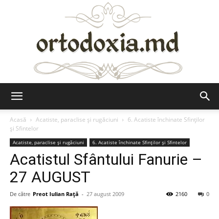
Ortodoxia.md
Acasă
Acatiste, paraclise și rugăciuni
6. Acatiste închinate Sfinților
și Sfintelor
Acatiste, paraclise și rugăciuni
6. Acatiste închinate Sfinților și Sfintelor
Acatistul Sfântului Fanurie –
27 AUGUST
De către
Preot Iulian Raţă
-
27 august 2009
2160
0