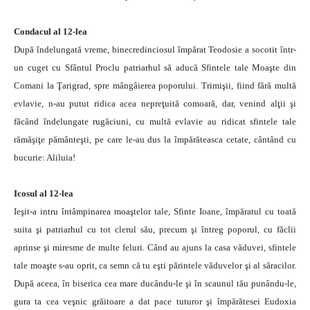
Condacul al 12-lea
După îndelungată vreme, binecredinciosul împărat Teodosie a socotit într-
un cuget cu Sfântul Proclu patriarhul să aducă Sfintele tale Moaşte din
Comani la Ţarigrad, spre mângâierea poporului. Trimişii, fiind fără multă
evlavie, n-au putut ridica acea nepreţuită comoară, dar, venind alţii şi
făcând îndelungate rugăciuni, cu multă evlavie au ridicat sfintele tale
rămăşiţe pământeşti, pe care le-au dus la împărăteasca cetate, cântând cu
bucurie: Aliluia!
Icosul al 12-lea
Ieşit-a intru întâmpinarea moaştelor tale, Sfinte Ioane, împăratul cu toată
suita şi patriarhul cu tot clerul său, precum şi întreg poporul, cu făclii
aprinse şi miresme de multe feluri. Când au ajuns la casa văduvei, sfintele
tale moaşte s-au oprit, ca semn că tu eşti părintele văduvelor şi al săracilor.
După aceea, în biserica cea mare ducându-le şi în scaunul tău punându-le,
gura ta cea veşnic grăitoare a dat pace tuturor şi împărătesei Eudoxia