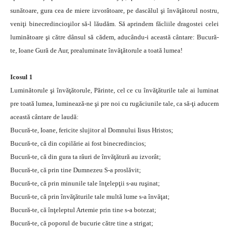
sunătoare, gura cea de miere izvorâtoare, pe dascălul şi învăţătorul nostru,
veniţi binecredincioşilor să-l lăudăm. Să aprindem făcliile dragostei celei
luminătoare şi către dânsul să cădem, aducându-i această cântare: Bucură-
te, Ioane Gură de Aur, prealuminate învăţătorule a toată lumea!
Icosul 1
Luminătorule şi învăţătorule, Părinte, cel ce cu învăţăturile tale ai luminat
pre toată lumea, luminează-ne şi pre noi cu rugăciunile tale, ca să-ţi aducem
această cântare de laudă:
Bucură-te, Ioane, fericite slujitor al Domnului Iisus Hristos;
Bucură-te, că din copilărie ai fost binecredincios;
Bucură-te, că din gura ta râuri de învăţătură au izvorât;
Bucură-te, că prin tine Dumnezeu S-a proslăvit;
Bucură-te, că prin minunile tale înţelepţii s-au ruşinat;
Bucură-te, că prin învăţăturile tale multă lume s-a învăţat;
Bucură-te, că înţeleptul Artemie prin tine s-a botezat;
Bucură-te, că poporul de bucurie către tine a strigat;