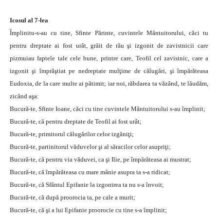
Icosul al 7-lea
Împlinitu-s-au cu tine, Sfinte Părinte, cuvintele Mântuitorului, căci tu
pentru dreptate ai fost urât, grăit de rău şi izgonit de zavistnicii care
pizmuiau faptele tale cele bune, printre care, Teofil cel zavistnic, care a
izgonit şi împrăştiat pe nedreptate mulţime de călugări, şi împărăteasa
Eudoxia, de la care multe ai pătimit; iar noi, răbdarea ta văzând, te lăudăm,
zicând aşa:
Bucură-te, Sfinte Ioane, căci cu tine cuvintele Mântuitorului s-au împlinit;
Bucură-te, că pentru dreptate de Teofil ai fost urât;
Bucură-te, primitorul călugărilor celor izgăniţi;
Bucură-te, partinitorul văduvelor şi al săracilor celor asupriţi;
Bucură-te, că pentru via văduvei, ca şi Ilie, pe împărăteasa ai mustrat;
Bucură-te, că împărăteasa cu mare mânie asupra ta s-a ridicat;
Bucură-te, că Sfântul Epifanie la izgonirea ta nu s-a învoit;
Bucură-te, că după proorocia ta, pe cale a murit;
Bucură-te, că şi a lui Epifanie proorocie cu tine s-a împlinit;