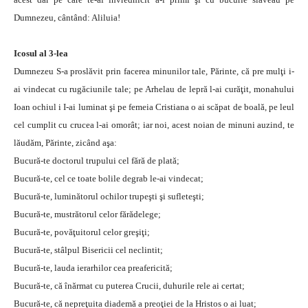
Dumnezeu, cântând: Aliluia!
Icosul al 3-lea
Dumnezeu S-a proslăvit prin facerea minunilor tale, Părinte, că pre mulţi i-
ai vindecat cu rugăciunile tale; pe Arhelau de lepră l-ai curăţit, monahului
Ioan ochiul i I-ai luminat şi pe femeia Cristiana o ai scăpat de boală, pe leul
cel cumplit cu crucea l-ai omorât; iar noi, acest noian de minuni auzind, te
lăudăm, Părinte, zicând aşa:
Bucură-te doctorul trupului cel fără de plată;
Bucură-te, cel ce toate bolile degrab le-ai vindecat;
Bucură-te, luminătorul ochilor trupeşti şi sufleteşti;
Bucură-te, mustrătorul celor fărădelege;
Bucură-te, povăţuitorul celor greşiţi;
Bucură-te, stâlpul Bisericii cel neclintit;
Bucură-te, lauda ierarhilor cea preafericită;
Bucură-te, că înărmat cu puterea Crucii, duhurile rele ai certat;
Bucură-te, că nepreţuita diademă a preoţiei de la Hristos o ai luat;