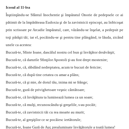
Icosul al 11-lea
Înştiinţându-se Sfântul Inochentie şi împăratul Onorie de pedepsele ce ai
pătimit de la împărăteasa Eudoxia şi de la zavistnicii episcopi, au înfricoşat
prin scrisoare pe Arcadie împăratul, care, văzându-se înşelat, a pedepsit pe
toţi pârâşii tăi; iar el, pocăindu-se şi pentru tine plângând, te lăuda, zicând
unele ca acestea:
Bucură-te, Sfinte Ioane, dascălul nostru cel bun şi învăţător desăvârşit;
Bucură-te, că darurile Sfinţilor Apostoli ţi-au fost drept mostenire;
Bucură-te, că, răbdând nedreptatea, acum te bucuri de fericire;
Bucură-te, că după tine cetatea cu amar a plâns;
Bucură-te, că şi mie, de dorul tău, inima mi se frânge;
Bucură-te, gură de privighetoare veşnic cântătoare;
Bucură-te, că învăţătura ta luminează lumea ca un soare;
Bucură-te, că mulţi, recunoscându-şi greşelile, s-au pocăit;
Bucură-te, că zavistnicii tăi cu rea moarte au murit;
Bucură-te, al greşiţilor ce se pocăiesc iertătorule;
Bucură-te, Ioane Gură de Aur, prealuminate învăţătorule a toată lumea!