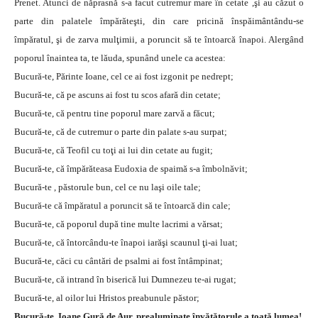
Prenet. Atunci de năprasnă s-a facut cutremur mare în cetate ,şi au căzut o
parte din palatele împărăteşti, din care pricină înspăimântându-se
împăratul, şi de zarva mulţimii, a poruncit să te întoarcă înapoi. Alergând
poporul înaintea ta, te lăuda, spunând unele ca acestea:
Bucură-te, Părinte Ioane, cel ce ai fost izgonit pe nedrept;
Bucură-te, că pe ascuns ai fost tu scos afară din cetate;
Bucură-te, că pentru tine poporul mare zarvă a făcut;
Bucură-te, că de cutremur o parte din palate s-au surpat;
Bucură-te, că Teofil cu toţi ai lui din cetate au fugit;
Bucură-te, că împărăteasa Eudoxia de spaimă s-a îmbolnăvit;
Bucură-te , păstorule bun, cel ce nu laşi oile tale;
Bucură-te că împăratul a poruncit să te întoarcă din cale;
Bucură-te, că poporul după tine multe lacrimi a vărsat;
Bucură-te, că întorcându-te înapoi iarăşi scaunul ţi-ai luat;
Bucură-te, căci cu cântări de psalmi ai fost întâmpinat;
Bucură-te, că intrand în biserică lui Dumnezeu te-ai rugat;
Bucură-te, al oilor lui Hristos preabunule păstor;
Bucură-te, Ioane Gură de Aur, prealuminate învăţătorule a toată lumea!