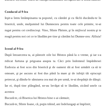
Condacul al 9-lea
Ieşit-a întru întâmpinarea ta poporul, cu cântări şi cu făclii ducându-te în
biserică, unde, mulţumind lui Dumnezeu pentru toate cele primite, te-ai
rugat pentru cei credincioşi. Vino, Sfinte Părinte, şi în mijlocul nostru şi te
roagă pentru noi cei ce te lăudăm pre tine şi cântăm lui Dumne-zeu: Aliluia!
Icosul al 9-lea
După întoarcerea ta, ai păstorit oile lui Hristos până la o vreme, şi iar s-a
ridicat furtuna şi prigoana asupra ta. Căci prin îndemnul împărătesei
Eudoxia ai fost scos din biserică şi de oameni răi ai fost urmărit ca să te
omoare, şi pe ascuns ai fost dus până la mare şi de iubiţii tăi episcopi
petrecut, şi dându-le sărutarea cea mai de pre urmă, te-ai despărţit de dânşii.
Iar ei, după tine plângând, ne-au învăţat să te lăudăm, zicând unele ca
acestea:
Bucură-te, că Biserica lui Hristos bine o ai cârmuit;
Bucură-te, Sfinte Ioane, că, puţin trăind, ani îndelungaţi ai împlinit;