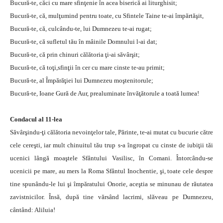
Bucură-te, căci cu mare sfinţenie în acea biserică ai liturghisit;
Bucură-te, că, mulţumind pentru toate, cu Sfintele Taine te-ai împărtăşit,
Bucură-te, că, culcându-te, lui Dumnezeu te-ai rugat;
Bucură-te, că sufletul tău în mâinile Domnului l-ai dat;
Bucură-te, că prin chinuri călătoria ţi-ai săvârşit;
Bucură-te, că toţi,sfinţii în cer cu mare cinste te-au primit;
Bucură-te, al Împărăţiei lui Dumnezeu moştenitorule;
Bucură-te, Ioane Gură de Aur, prealuminate învăţătorule a toată lumea!
Condacul al 11-lea
Săvârşindu-ţi călătoria nevoinţelor tale, Părinte, te-ai mutat cu bucurie către
cele cereşti, iar mult chinuitul tău trup s-a îngropat cu cinste de iubiţii tăi
ucenici lângă moaştele Sfântului Vasilisc, în Comani. Întorcându-se
ucenicii pe mare, au mers la Roma Sfântul Inochentie, şi, toate cele despre
tine spunându-le lui şi împăratului Onorie, aceştia se minunau de răutatea
zavistnicilor. Însă, după tine vărsând lacrimi, slăveau pe Dumnezeu,
cântând: Aliluia!