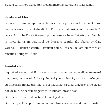
Bucură-te, Ioane Gură de Aur, prealuminate învăţătorule a toată lumea!
Condacul al 4-lea
Se cădea ca lumina aprinsă să fie pusă în sfeşnic ca să lumineze tuturor.
Pentru aceasta, prin rânduială lui Dumnezeu, ai fost adus din pustie în
cetate, în slujba Bisericii aşezat şi prin porunca îngerului sfinţit ai fost. Iar
la hirotonia ta un porumbel pe deasupra capului tău zbura, pe Gare
văzându-l Flavian patriarhul, împreună cu cei ce erau de faţă, cu frică şi cu
bucurie au strigat: Aliluia!
Icosul al 4-lea
Supunându-te voii lui Dumnezeu ai lăsat pustia şi pe monahii cei împreună
vieţuitori, pe care văzându-i plângând pentru despărţirea ta i-ai mângâiat
cu mireasma învăţăturii tale şi i-ai îndemnat să aibă dragoste între ei. Iar
noi, de bucurie pentru alegerea ta, te lăudăm, zicând aşa:
Bucură-te, învăţătorul nostru cel blând şi sfânt;
Bucură-te, cel ce prin rânduială lui Dumnezeu ai primit darul cinstitei