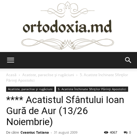
Ortodoxia.md
Acasă
Acatiste, paraclise și rugăciuni
5. Acatiste închinate Sfinților
Părinți Apostolici
Acatiste, paraclise și rugăciuni
5. Acatiste închinate Sfinților Părinți Apostolici
**** Acatistul Sfântului Ioan
Gură de Aur (13/26
Noiembrie)
De către
Cvasniuc Tatiana
-
31 august 2009
4067
0