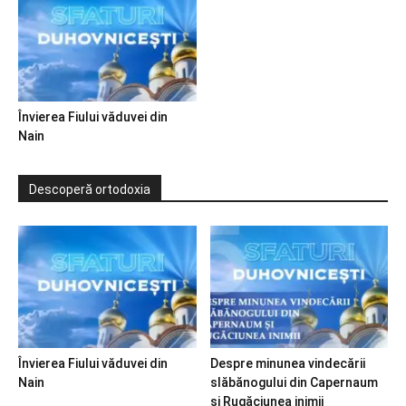
Învierea Fiului văduvei din
Nain
Descoperă ortodoxia
Învierea Fiului văduvei din
Despre minunea vindecării
Nain
slăbănogului din Capernaum
și Rugăciunea inimii