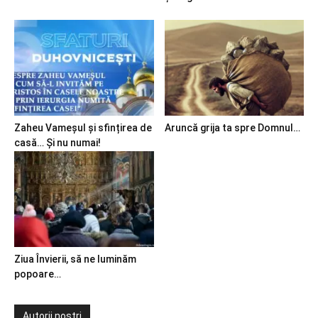
Zaheu Vameșul și sfințirea de
Aruncă grija ta spre Domnul…
casă… Și nu numai!
Ziua Învierii, să ne luminăm
popoare…
Autorii noștri