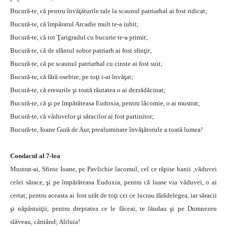
Bucură-te, că pentru învăţăturile tale la scaunul patriarhal ai fost ridicat;
Bucură-te, că împăratul Arcadie mult te-a iubit;
Bucură-te, că tot Ţarigradul cu bucurie te-a primit;
Bucură-te, că de sfântul sobor patriarh ai fost sfinţit;
Bucură-te, că pe scaunul patriarhal cu cinste ai fost suit;
Bucură-te, că fără osebire, pe toţi i-ai învăţat;
Bucură-te, că eresurile şi toată răutatea o ai dezrădăcinat;
Bucură-te, că şi pe împărăteasa Eudoxia, pentru lăcomie, o ai mustrat;
Bucură-te, că văduvelor şi săracilor ai fost partinitor;
Bucură-te, Ioane Gură de Aur, prealuminate învăţătorule a toată lumea!
Condacul al 7-lea
Mustrat-ai, Sfinte Ioane, pe Pavlichie lacomul, cel ce răpise banii ,văduvei
celei sărace, şi pe împărăteasa Eudoxia, pentru că luase via văduvei, o ai
certat; pentru aceasta ai fost urât de toţi cei ce lucrau fărădelegea, iar săracii
şi năpăstuiţii, pentru dreptatea ce le făceai, te lăudau şi pe Dumnezeu
slăveau, cântând; Aliluia!