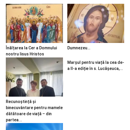
Înălțarea la Cer a Domnului
Dumnezeu…
nostru Iisus Hristos
Marșul pentru viață la cea de-
a II-a ediție în s. Lucășeuca,...
Recunoștință și
binecuvântare pentru mamele
dătătoare de viață – din
partea...