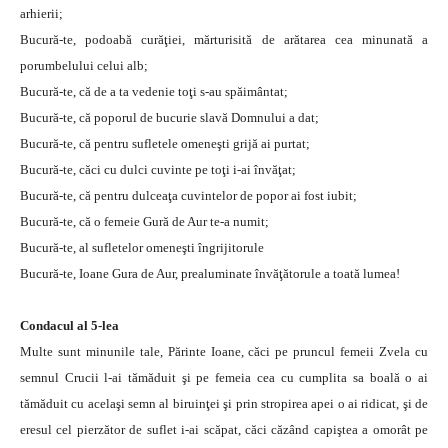
arhierii;
Bucură-te, podoabă curăţiei, mărturisită de arătarea cea minunată a
porumbelului celui alb;
Bucură-te, că de a ta vedenie toţi s-au spăimântat;
Bucură-te, că poporul de bucurie slavă Domnului a dat;
Bucură-te, că pentru sufletele omeneşti grijă ai purtat;
Bucură-te, căci cu dulci cuvinte pe toţi i-ai învăţat;
Bucură-te, că pentru dulceaţa cuvintelor de popor ai fost iubit;
Bucură-te, că o femeie Gură de Aur te-a numit;
Bucură-te, al sufletelor omeneşti îngrijitorule
Bucură-te, Ioane Gura de Aur, prealuminate învăţătorule a toată lumea!
Condacul al 5-lea
Multe sunt minunile tale, Părinte Ioane, căci pe pruncul femeii Zvela cu
semnul Crucii l-ai tămăduit şi pe femeia cea cu cumplita sa boală o ai
tămăduit cu acelaşi semn al biruinţei şi prin stropirea apei o ai ridicat, şi de
eresul cel pierzător de suflet i-ai scăpat, căci căzând capiştea a omorât pe