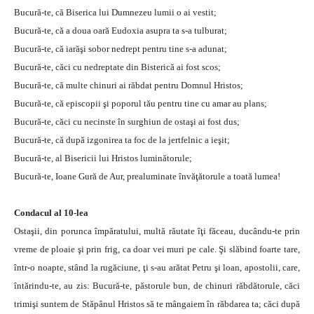
Bucură-te, că Biserica lui Dumnezeu lumii o ai vestit;
Bucură-te, că a doua oară Eudoxia asupra ta s-a tulburat;
Bucură-te, că iarăşi sobor nedrept pentru tine s-a adunat;
Bucură-te, căci cu nedreptate din Bisterică ai fost scos;
Bucură-te, că multe chinuri ai răbdat pentru Domnul Hristos;
Bucură-te, că episcopii şi poporul tău pentru tine cu amar au plans;
Bucură-te, căci cu necinste în surghiun de ostaşi ai fost dus;
Bucură-te, că după izgonirea ta foc de la jertfelnic a ieşit;
Bucură-te, al Bisericii lui Hristos luminătorule;
Bucură-te, Ioane Gură de Aur, prealuminate învăţătorule a toată lumea!
Condacul al 10-lea
Ostaşii, din porunca împăratului, multă răutate îţi făceau, ducându-te prin
vreme de ploaie şi prin frig, ca doar vei muri pe cale. Şi slăbind foarte tare,
într-o noapte, stând la rugăciune, ţi s-au arătat Petru şi loan, apostolii, care,
întărindu-te, au zis: Bucură-te, păstorule bun, de chinuri răbdătorule, căci
trimişi suntem de Stăpânul Hristos să te mângaiem în răbdarea ta; căci după