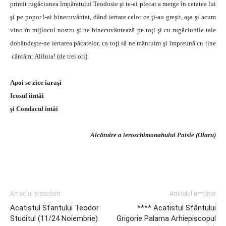
primit rugăciunea împăratului Teodosie şi te-ai plecat a merge în cetatea lui
şi pe popor l-ai binecuvântat, dând iertare celor ce ţi-au greşit, aşa şi acum
vino în mijlocul nostru şi ne binecuvântează pe toţi şi cu rugăciunile tale
dobândeşte-ne iertarea păcatelor, ca toţi să ne mântuim şi împreună cu tine
cântăm: Aliluia! (de trei ori).
Apoi se zice iaraşi
Icosul îintâi
şi
Condacul întâi
Alcătuire a ieroschimonahului Paisie (Olaru)
Articolul precedent
Articolul următor
Acatistul Sfantului Teodor
**** Acatistul Sfântului
Studitul (11/24 Noiembrie)
Grigorie Palama Arhiepiscopul