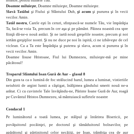
noastre, pentru numele Tău.
Doamne miluieşte
, Doamne miluieşte, Doamne miluieşte.
Slavă Tatălui
şi Fiului şi Sfântului Duh,
şi acum
şi pururea şi în vecii
vecilor. Amin.
Tatăl nostru
, Carele eşti în ceruri, sfinţească-se numele Tău, vie împărăţia
Ta, facă-se voia Ta, precum în cer aşa şi pe pământ. Pâinea noastră cea spre
fiinţă dă-ne-o nouă astăzi. Şi ne iartă nouă greşelile noastre, precum şi noi
iertăm greşiţilor nostri. Şi nu ne duce pe noi în ispită, ci ne izbăveşte de cel
viclean. Ca a Ta este Împărăţia şi puterea şi slava, acum si pururea şi în
vecii vecilor. Amin.
Doamne Iisuse Hristoase, Fiul lui Dumnezeu, miluieşte-mă pe mine
păcătosul!
Troparul Sfântului Ioan Gură de Aur – glasul 8
Din gura ta ca o lumină de foc strălucind harul, lumea a luminat, vistieriile
neiubirii de argint lumii a câştigat, înălţimea gândului smerit nouă ne-a
arătat. Ci cu cuvintele Tale învăţându-ne, Părinte Ioane Gură de Aur, roagă
pe Cuvântul Hristos Dumnezeu, să mântuiască sufletele noastre
Condacul 1
Pe luminătorul a toată lumea, pe stâlpul şi întărirea Bisericii, pe
povăţuitorul pocăinţei, pe doctorul şi tămăduitorul bolnavilor, pe
apărătorul şi părtinitorul celor necăjiţi, pe Ioan, trâmbiţa cea de aur