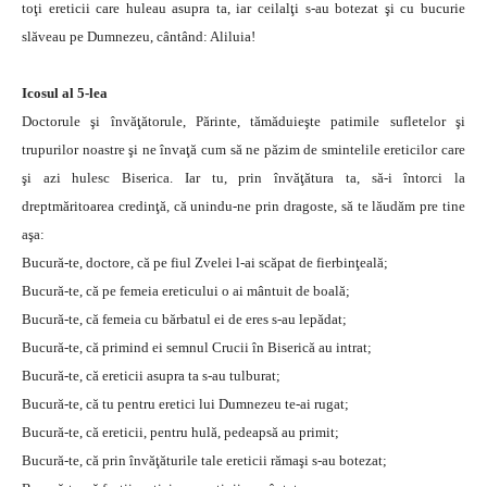
toţi ereticii care huleau asupra ta, iar ceilalţi s-au botezat şi cu bucurie
slăveau pe Dumnezeu, cântând: Aliluia!
Icosul al 5-lea
Doctorule şi învăţătorule, Părinte, tămăduieşte patimile sufletelor şi
trupurilor noastre şi ne învaţă cum să ne păzim de smintelile ereticilor care
şi azi hulesc Biserica. Iar tu, prin învăţătura ta, să-i întorci la
dreptmăritoarea credinţă, că unindu-ne prin dragoste, să te lăudăm pre tine
aşa:
Bucură-te, doctore, că pe fiul Zvelei l-ai scăpat de fierbinţeală;
Bucură-te, că pe femeia ereticului o ai mântuit de boală;
Bucură-te, că femeia cu bărbatul ei de eres s-au lepădat;
Bucură-te, că primind ei semnul Crucii în Biserică au intrat;
Bucură-te, că ereticii asupra ta s-au tulburat;
Bucură-te, că tu pentru eretici lui Dumnezeu te-ai rugat;
Bucură-te, că ereticii, pentru hulă, pedeapsă au primit;
Bucură-te, că prin învăţăturile tale ereticii rămaşi s-au botezat;