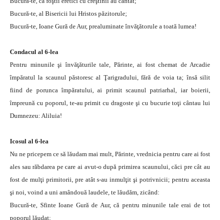
Bucură-te, că foştii eretici cu creştinii au cântat;
Bucură-te, al Bisericii lui Hristos păzitorule;
Bucură-te, Ioane Gură de Aur, prealuminate învăţătorule a toată lumea!
Condacul al 6-lea
Pentru minunile şi învăţăturile tale, Părinte, ai fost chemat de Arcadie
împăratul la scaunul păstoresc al Ţarigradului, fără de voia ta; însă silit
fiind de porunca împăratului, ai primit scaunul patriarhal, iar boierii,
împreună cu poporul, te-au primit cu dragoste şi cu bucurie toţi cântau lui
Dumnezeu: Aliluia!
Icosul al 6-lea
Nu ne pricepem ce să lăudam mai mult, Părinte, vrednicia pentru care ai fost
ales sau răbdarea pe care ai avut-o după primirea scaunului, căci pre cât au
fost de mulţi primitorii, pre atât s-au inmulţit şi potrivnicii; pentru aceasta
şi noi, voind a uni amândouă laudele, te lăudăm, zicând:
Bucură-te, Sfinte Ioane Gură de Aur, că pentru minunile tale erai de tot
poporul lăudat;