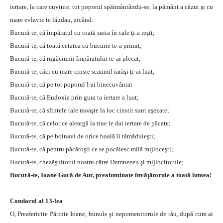
iertare, la care cuvinte, tot poporul spăimântându-se, la pământ a căzut şi cu
mare evlavie te lăudau, zicând:
Bucură-te, că împăratul cu toată suita în cale ţi-a ieşit;
Bucură-te, că toată cetatea cu bucurie te-a primit;
Bucură-te, că rugăciunii împăratului te-ai plecat;
Bucură-te, căci cu mare cinste scaunul iarăşi ţi-ai luat;
Bucură-te, că pe tot poporul I-ai binecuvântat
Bucură-te, că Eudoxia prin gura ta iertare a luat;
Bucură-te, că sfintele tale moaşte la loc cinstit sunt aşezate;
Bucură-te, că celor ce aleargă la tine le dai iertare de păcate;
Bucură-te, că pe bolnavi de orice boală îi tămăduieşti;
Bucură-te, că pentru păcătoşii ce se pocăiesc milă mijloceşti;
Bucură-te, chezăşuitorul nostru către Dumnezeu şi mijlocitorule;
Bucură-te, Ioane Gură de Aur, prealuminate învăţătorule a toată lumea!
Condacul al 13-lea
O, Preafericite Părinte Ioane, bunule şi nepomenitorule de rău, după cum ai