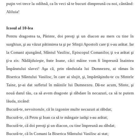
puţin vei trece la odihnă, ca în veci să te bucuri dimpreună cu noi, cântând:
Aliluia!
Icosul al 10-lea
Pentru dragostea ta, Părinte, doi preoţi şi un diacon au mers cu tine în
surghiun, şi au văzut pătimirea ta şi pe Sfinţii Apostoli care ţi s-au arătat. Iar
la Comani ajungând, Sfântul Vasilisc, Episcopul Comanilor, ţi s-a arătat şi
ţi-a zis: Nădăjduieşte, frate Ioane, căci mâine vom fi împreună înaintea
Împăratului slavei! Aşa că, prin rânduiala lui Dumnezeu, ai rămas în
Biserica Sfântului Vasilisc, în care ai slujit, şi, împărtăşindu-te cu Sfintele
Taine, ţe-ai dat sufletul în mâinile lui Dumnezeu. Dă-ne acum, Sfinte, şi
nouă darul tău, ca să avem dragoste şi răbdare în necazuri, ca să te putem
lăuda, zicând:
Bucură-te, nevoitorule, că în izgonire multe necazuri ai răbdat;
Bucură-te, că Petru şi Ioan ca să te mângaie iarăşi s-au arătat;
Bucură-te, că doi preoţi şi un diacon, cu tine împreună au răbdat;
Bucură-te, că în Comani la Biserica Sfântului Vasilisc ai stat;