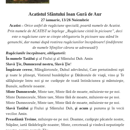
Acatistul Sfântului Ioan Gură de Aur
27 ianuarie, 13/26 Noiembrie
Acatist –
Orice astfel de rugăciune specială, poartă numele de Acatist.
Prin numele de ACATIST se înţelege „Rugăciune citită în picioare”, deci
este o rugăciune care se citeşte obligatoriu în picioare sau stând în
genunchi, dar numai după rostirea rugăciunilor începătoare! (indiferent
de numele Sfinţilor cărora se adresează!)
Rugăciunile începătoare, obligatorii:
În numele Tatălui
şi al Fiului şi al Sfântului Duh. Amin
Slavă Ţie, Dumnezeul nostru, Slavă Ţie
!
Împărate ceresc
, Mângâietorule, Duhul adevărului, Care pretutindeni eşti
şi toate le plineşti, Vistierul bunătăţilor şi Dătătorule de viaţă, vino şi Te
sălăşluieşte întru noi şi ne curăţeşte de toată întinăciunea şi mântuieşte,
Bunule, sufletele noastre.
Sfinte Dumnezeule
, Sfinte tare, Sfinte fără de moarte, miluieste-ne pe noi.
Sfinte Dumnezeule, Sfinte tare, Sfinte fără de moarte, miluieste-ne pe noi.
Sfinte Dumnezeule, Sfinte tare, Sfinte fără de moarte, miluieste-ne pe noi.
Slavă Tatălui
şi Fiului şi Sfântului Duh,
şi acum
şi pururea şi în vecii
vecilor. Amin.
Preasfântă Treime
, miluieşte-ne pe noi. Doamne, curăţeşte păcatele nostre,
Stăpâne, iartă fărădelegile noastre; Sfinte, cercetează şi vindecă neputinţele