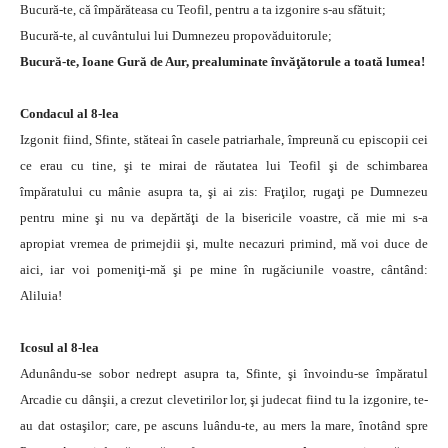
Bucură-te, că împărăteasa cu Teofil, pentru a ta izgonire s-au sfătuit;
Bucură-te, al cuvântului lui Dumnezeu propovăduitorule;
Bucură-te, Ioane Gură de Aur, prealuminate învăţătorule a toată lumea!
Condacul al 8-lea
Izgonit fiind, Sfinte, stăteai în casele patriarhale, împreună cu episcopii cei
ce erau cu tine, şi te mirai de răutatea lui Teofil şi de schimbarea
împăratului cu mânie asupra ta, şi ai zis: Fraţilor, rugaţi pe Dumnezeu
pentru mine şi nu va depărtăţi de la bisericile voastre, că mie mi s-a
apropiat vremea de primejdii şi, multe necazuri primind, mă voi duce de
aici, iar voi pomeniţi-mă şi pe mine în rugăciunile voastre, cântând:
Aliluia!
Icosul al 8-lea
Adunându-se sobor nedrept asupra ta, Sfinte, şi învoindu-se împăratul
Arcadie cu dânşii, a crezut clevetirilor lor, şi judecat fiind tu la izgonire, te-
au dat ostaşilor; care, pe ascuns luându-te, au mers la mare, înotând spre