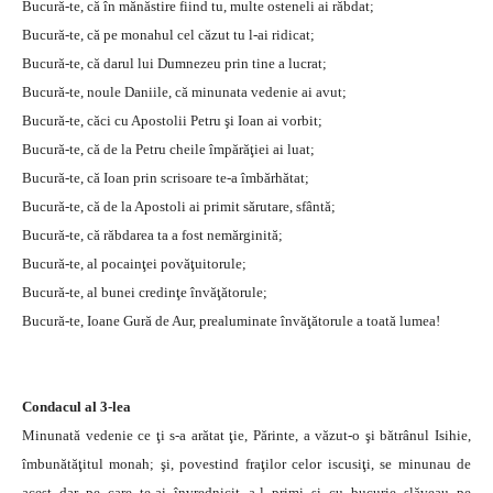
Bucură-te, că în mănăstire fiind tu, multe osteneli ai răbdat;
Bucură-te, că pe monahul cel căzut tu l-ai ridicat;
Bucură-te, că darul lui Dumnezeu prin tine a lucrat;
Bucură-te, noule Daniile, că minunata vedenie ai avut;
Bucură-te, căci cu Apostolii Petru şi Ioan ai vorbit;
Bucură-te, că de la Petru cheile împărăţiei ai luat;
Bucură-te, că Ioan prin scrisoare te-a îmbărhătat;
Bucură-te, că de la Apostoli ai primit sărutare, sfântă;
Bucură-te, că răbdarea ta a fost nemărginită;
Bucură-te, al pocainţei povăţuitorule;
Bucură-te, al bunei credinţe învăţătorule;
Bucură-te, Ioane Gură de Aur, prealuminate învăţătorule a toată lumea!
Condacul al 3-lea
Minunată vedenie ce ţi s-a arătat ţie, Părinte, a văzut-o şi bătrânul Isihie,
îmbunătăţitul monah; şi, povestind fraţilor celor iscusiţi, se minunau de
acest dar pe care te-ai învrednicit a-l primi şi cu bucurie slăveau pe