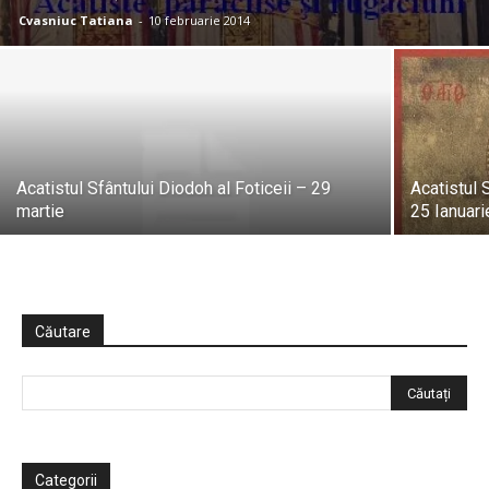
Cvasniuc Tatiana
-
10 februarie 2014
Acatistul Sfântului Diodoh al Foticeii – 29
Acatistul 
martie
25 Ianuari
Căutare
Categorii