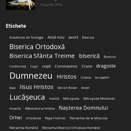
15 aprilie 2010
Etichete
Anul nou
avort
Academia de Teologie
Biserica
Biserica Ortodoxă
Biserica Sfânta Treime
biserică
Botezul
dragoste
copil
Coronavirus
Cruce
Conferință
Copii
Dumnezeu
Hristos
Icoana
Ierusalim
Iisus Hristos
Iisus
Ilarion Boian
Israel
Lucășeuca
mamă
Mitropolia
Mitropolia Moldovei;
Nașterea Domnului
moarte
Mântuitorul Hristos
Orhei
ortodoxia
Papa Francisc
Patriarhia de la Moscova
Patriarhia Română
Patriarhul Bisericii Ortodoxe Române