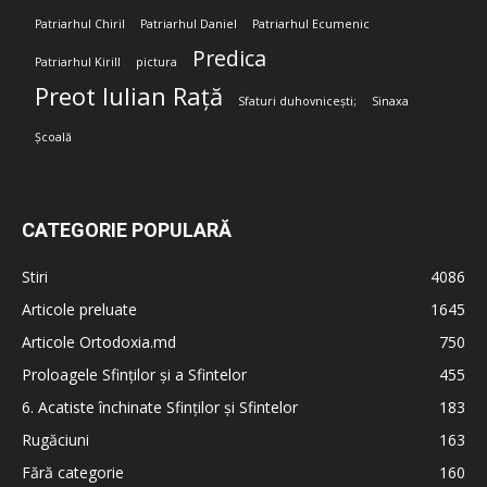
Patriarhul Chiril
Patriarhul Daniel
Patriarhul Ecumenic
Predica
Patriarhul Kirill
pictura
Preot Iulian Rață
Sfaturi duhovnicești;
Sinaxa
Școală
CATEGORIE POPULARĂ
Stiri
4086
Articole preluate
1645
Articole Ortodoxia.md
750
Proloagele Sfinților și a Sfintelor
455
6. Acatiste închinate Sfinților și Sfintelor
183
Rugăciuni
163
Fără categorie
160