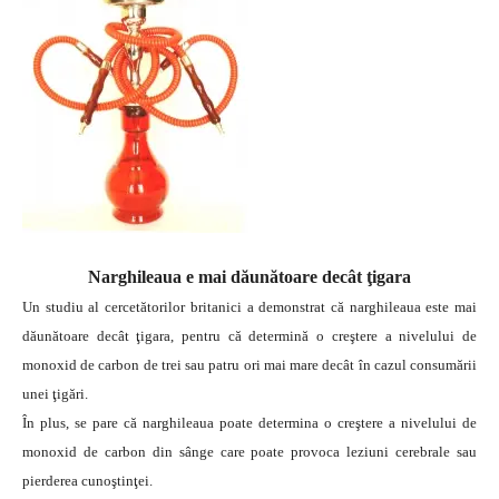
Narghileaua e mai dăunătoare decât ţigara
Un studiu al cercetătorilor britanici a demonstrat că narghileaua este mai
dăunătoare decât ţigara, pentru că determină o creştere a nivelului de
monoxid de carbon de trei sau patru ori mai mare decât în cazul consumării
unei ţigări.
În plus, se pare că narghileaua poate determina o creştere a nivelului de
monoxid de carbon din sânge care poate provoca leziuni cerebrale sau
pierderea cunoştinţei.