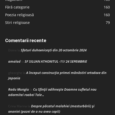
Fără categorie
160
Poezia religioasă
160
Stiri religioase
79
Comentarii recente
Sfaturi duhovnicești din 20 octombrie 2024
Doina
la
amalad
SF SILUAN ATHONITUL -11/ 24 SEPEMBRIE
la
A început construcţia primei mănăstiri ortodoxe din
gheorghe
la
Japonia
Radu Mungiu
Cu Sfinții odihnește Doamne sufletul nou
la
adormitei roabei Tale…
Despre păcatul malahiei (masturbării) şi
Crina Marina
la
onaniei (pazei de a nu avea copii)