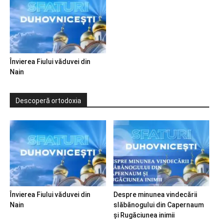
Învierea Fiului văduvei din
Nain
Descoperă ortodoxia
Învierea Fiului văduvei din
Despre minunea vindecării
Nain
slăbănogului din Capernaum
și Rugăciunea inimii