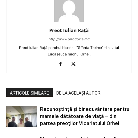
Preot Iulian Raţă
http://www.ortodoxia.md
Preot Iulian Rață parohul bisericii ”Sfânta Treime” din satul
Lucășeuca raionul Orhei.
ARTICOLE SIMILARE
DE LA ACELAȘI AUTOR
Recunoștință și binecuvântare pentru
mamele dătătoare de viață – din
partea preoților Vicariatului Orhei