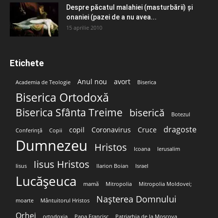
Despre păcatul malahiei (masturbării) şi
onaniei (pazei de a nu avea...
15 aprilie 2010
Etichete
Anul nou
avort
Academia de Teologie
Biserica
Biserica Ortodoxă
Biserica Sfânta Treime
biserică
Botezul
dragoste
copil
Coronavirus
Cruce
Conferință
Copii
Dumnezeu
Hristos
Icoana
Ierusalim
Iisus Hristos
Iisus
Ilarion Boian
Israel
Lucășeuca
mamă
Mitropolia
Mitropolia Moldovei;
Nașterea Domnului
moarte
Mântuitorul Hristos
Orhei
ortodoxia
Papa Francisc
Patriarhia de la Moscova