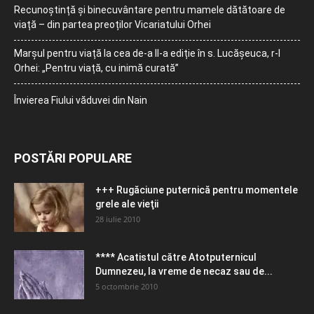
Recunoștință și binecuvântare pentru mamele dătătoare de
viață – din partea preoților Vicariatului Orhei
Marșul pentru viață la cea de-a II-a ediție în s. Lucășeuca, r-l
Orhei: „Pentru viață, cu inimă curată”
Învierea Fiului văduvei din Nain
POSTĂRI POPULARE
+++ Rugăciune puternică pentru momentele
grele ale vieţii
28 iulie 2010
**** Acatistul către Atotputernicul
Dumnezeu, la vreme de necaz sau de...
5 octombrie 2010