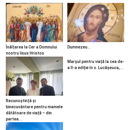
Înălțarea la Cer a Domnului
Dumnezeu…
nostru Iisus Hristos
Marșul pentru viață la cea de-
a II-a ediție în s. Lucășeuca,...
Recunoștință și
binecuvântare pentru mamele
dătătoare de viață – din
partea...