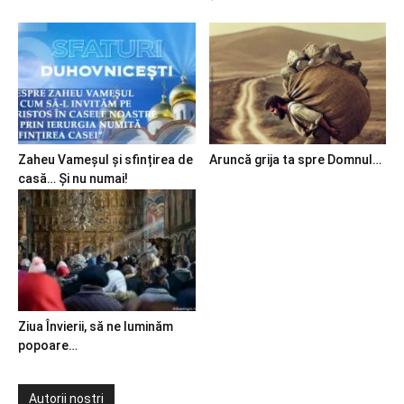
Zaheu Vameșul și sfințirea de
Aruncă grija ta spre Domnul…
casă… Și nu numai!
Ziua Învierii, să ne luminăm
popoare…
Autorii noștri