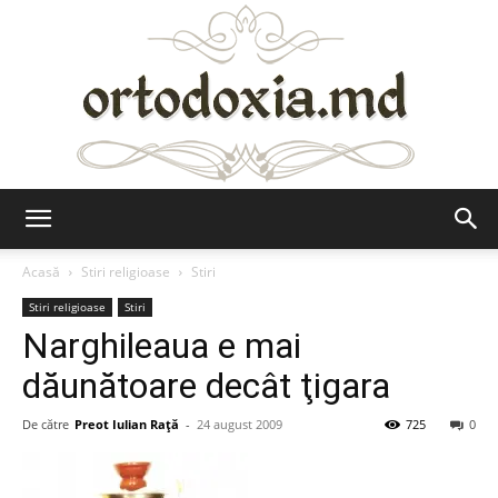
Ortodoxia.md
Acasă
Stiri religioase
Stiri
Stiri religioase
Stiri
Narghileaua e mai
dăunătoare decât ţigara
De către
Preot Iulian Raţă
-
24 august 2009
725
0