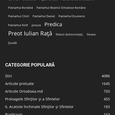
Patriarhia Română
Patriarhul Bisericii Ortodoxe Române
Patriarhul Chiril
Patriarhul Daniel
Patriarhul Ecumenic
Predica
Patriarhul Kirill
pictura
Preot Iulian Rață
Sfaturi duhovnicești;
Sinaxa
Școală
CATEGORIE POPULARĂ
Stiri
4086
Articole preluate
1645
Articole Ortodoxia.md
750
Proloagele Sfinților și a Sfintelor
455
6. Acatiste închinate Sfinților și Sfintelor
183
Rugăciuni
163