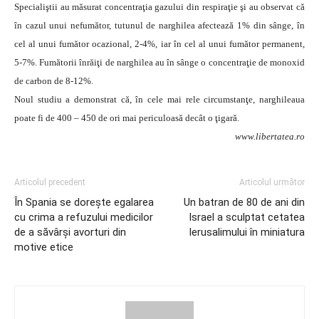
Specialiştii au măsurat concentraţia gazului din respiraţie şi au observat că
în cazul unui nefumător, tutunul de narghilea afectează 1% din sânge, în
cel al unui fumător ocazional, 2-4%, iar în cel al unui fumător permanent,
5-7%. Fumătorii înrăiţi de narghilea au în sânge o concentraţie de monoxid
de carbon de 8-12%.
Noul studiu a demonstrat că, în cele mai rele circumstanţe, narghileaua
poate fi de 400 – 450 de ori mai periculoasă decât o ţigară.
www.libertatea.ro
Articolul precedent
Articolul următor
În Spania se doreşte egalarea
Un batran de 80 de ani din
cu crima a refuzului medicilor
Israel a sculptat cetatea
de a săvârşi avorturi din
Ierusalimului în miniatura
motive etice