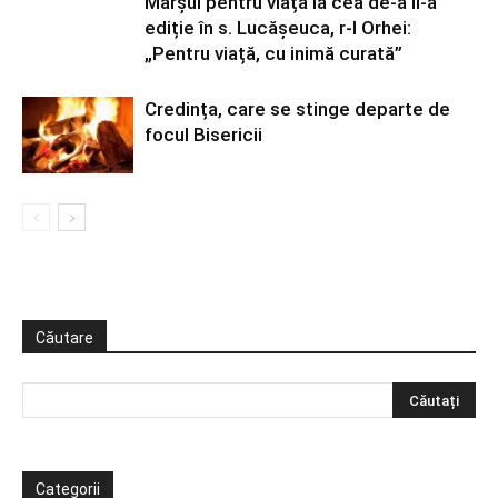
Marșul pentru viață la cea de-a II-a
ediție în s. Lucășeuca, r-l Orhei:
„Pentru viață, cu inimă curată”
Credința, care se stinge departe de
focul Bisericii
Căutare
Categorii