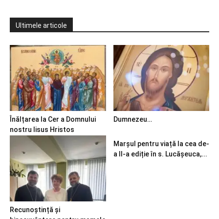
Ultimele articole
Înălțarea la Cer a Domnului
Dumnezeu…
nostru Iisus Hristos
Marșul pentru viață la cea de-
a II-a ediție în s. Lucășeuca,...
Recunoștință și