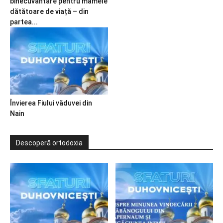
binecuvântare pentru mamele
dătătoare de viață – din
partea...
Învierea Fiului văduvei din
Nain
Descoperă ortodoxia