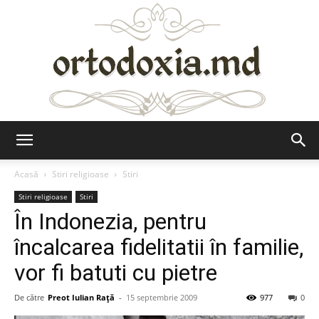
Ortodoxia.md
Acasă
Stiri religioase
Stiri
Stiri religioase
Stiri
În Indonezia, pentru
încalcarea fidelitatii în familie,
vor fi batuti cu pietre
De către
Preot Iulian Raţă
-
15 septembrie 2009
977
0