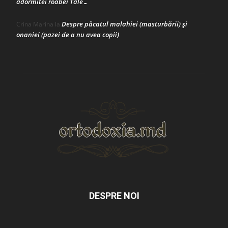
adormitei roabei Tale…
Despre păcatul malahiei (masturbării) şi
Crina Marina
la
onaniei (pazei de a nu avea copii)
DESPRE NOI