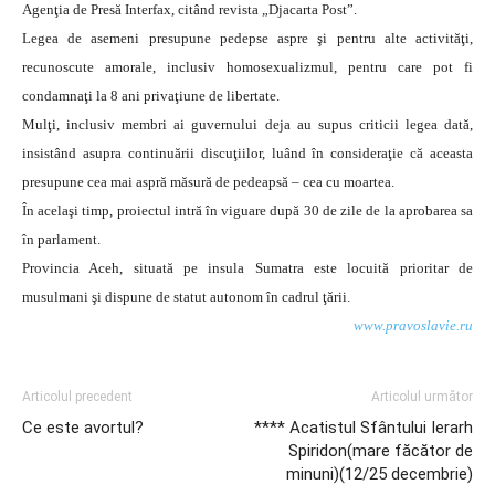
Agenţia de Presă Interfax, citând revista „Djacarta Post”.
Legea de asemeni presupune pedepse aspre şi pentru alte activităţi,
recunoscute amorale, inclusiv homosexualizmul, pentru care pot fi
condamnaţi la 8 ani privaţiune de libertate.
Mulţi, inclusiv membri ai guvernului deja au supus criticii legea dată,
insistând asupra continuării discuţiilor, luând în consideraţie că aceasta
presupune cea mai aspră măsură de pedeapsă – cea cu moartea.
În acelaşi timp, proiectul intră în viguare după 30 de zile de la aprobarea sa
în parlament.
Provincia Aceh, situată pe insula Sumatra este locuită prioritar de
musulmani şi dispune de statut autonom în cadrul ţării.
www.pravoslavie.ru
Articolul precedent
Articolul următor
Ce este avortul?
**** Acatistul Sfântului Ierarh
Spiridon(mare făcător de
minuni)(12/25 decembrie)