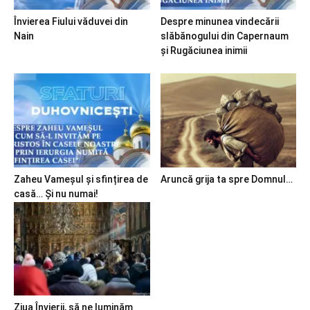
Învierea Fiului văduvei din
Despre minunea vindecării
Nain
slăbănogului din Capernaum
și Rugăciunea inimii
Zaheu Vameșul și sfințirea de
Aruncă grija ta spre Domnul…
casă… Și nu numai!
Ziua Învierii, să ne luminăm