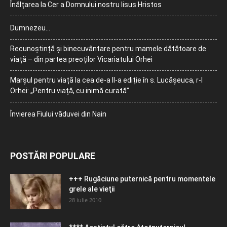
Înălțarea la Cer a Domnului nostru Iisus Hristos
Dumnezeu…
Recunoștință și binecuvântare pentru mamele dătătoare de
viață – din partea preoților Vicariatului Orhei
Marșul pentru viață la cea de-a II-a ediție în s. Lucășeuca, r-l
Orhei: „Pentru viață, cu inimă curată”
Învierea Fiului văduvei din Nain
POSTĂRI POPULARE
+++ Rugăciune puternică pentru momentele
grele ale vieţii
28 iulie 2010