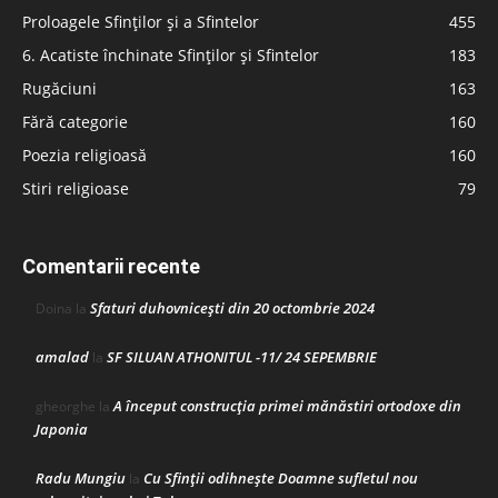
Proloagele Sfinților și a Sfintelor
455
6. Acatiste închinate Sfinților și Sfintelor
183
Rugăciuni
163
Fără categorie
160
Poezia religioasă
160
Stiri religioase
79
Comentarii recente
Sfaturi duhovnicești din 20 octombrie 2024
Doina
la
amalad
SF SILUAN ATHONITUL -11/ 24 SEPEMBRIE
la
A început construcţia primei mănăstiri ortodoxe din
gheorghe
la
Japonia
Radu Mungiu
Cu Sfinții odihnește Doamne sufletul nou
la