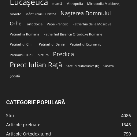
Lucășeuca
mamă
Mitropolia
Mitropolia Moldovei;
Nașterea Domnului
moarte
Mântuitorul Hristos
Orhei
ortodoxia
Papa Francisc
Patriarhia de la Moscova
Patriarhia Română
Patriarhul Bisericii Ortodoxe Române
Patriarhul Chiril
Patriarhul Daniel
Patriarhul Ecumenic
Predica
Patriarhul Kirill
pictura
Preot Iulian Rață
Sfaturi duhovnicești;
Sinaxa
Școală
CATEGORIE POPULARĂ
Stiri
4086
Articole preluate
1645
Articole Ortodoxia.md
750