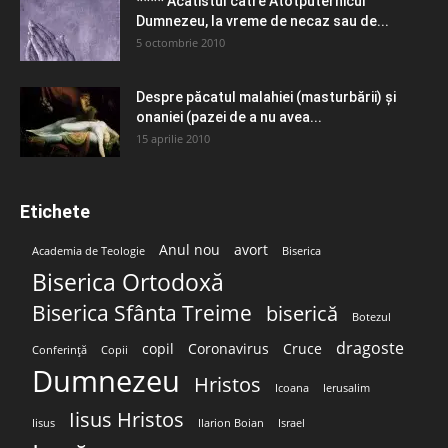
**** Acatistul către Atotputernicul
Dumnezeu, la vreme de necaz sau de...
5 octombrie 2010
Despre păcatul malahiei (masturbării) şi
onaniei (pazei de a nu avea...
15 aprilie 2010
Etichete
Anul nou
avort
Academia de Teologie
Biserica
Biserica Ortodoxă
Biserica Sfânta Treime
biserică
Botezul
dragoste
copil
Coronavirus
Cruce
Conferință
Copii
Dumnezeu
Hristos
Icoana
Ierusalim
Iisus Hristos
Iisus
Ilarion Boian
Israel