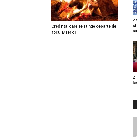
Za
sf
Credința, care se stinge departe de
nu
focul Bisericii
Zi
lu