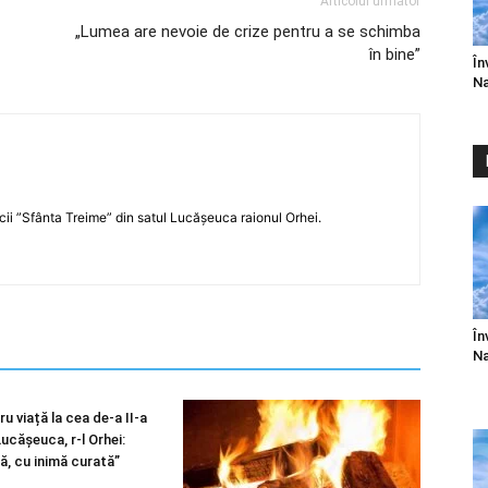
Articolul următor
„Lumea are nevoie de crize pentru a se schimba
în bine”
În
Na
icii ”Sfânta Treime” din satul Lucășeuca raionul Orhei.
În
Na
u viață la cea de-a II-a
 Lucășeuca, r-l Orhei:
ă, cu inimă curată”