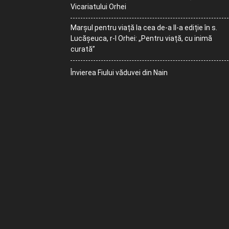
Vicariatului Orhei
Marșul pentru viață la cea de-a II-a ediție în s.
Lucășeuca, r-l Orhei: „Pentru viață, cu inimă
curată”
Învierea Fiului văduvei din Nain