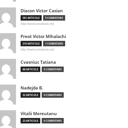
Diacon Victor Casian
581 ARTICOLE
5 COMENTARII
http://www.ortodoxia.md
Preot Victor Mihalachi
210 ARTICOLE
1 COMENTARII
http://www.ortodoxia.md
Cvasniuc Tatiana
88 ARTICOLE
0 COMENTARII
Nadejda B.
32 ARTICOLE
0 COMENTARII
Vitalii Mereutanu
23 ARTICOLE
0 COMENTARII