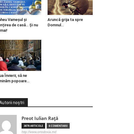
heu Vameșul și
Aruncă grija ta spre
ințirea de casă… Și nu
Domnul…
mai!
ua Învierii, să ne
minăm popoare…
Autorii noștri
Preot Iulian Raţă
3878 ARTICOLE
6 COMENTARII
http://www.ortodoxia.md