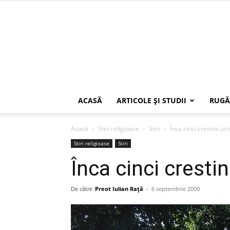
ACASĂ
ARTICOLE ŞI STUDII
RUGĂ
Acasă
Stiri religioase
Stiri
Înca cinci crestini uci
Stiri religioase
Stiri
Înca cinci crestin
De către
Preot Iulian Raţă
-
6 septembrie 2009