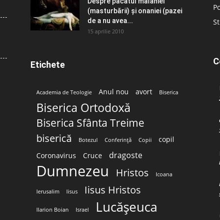
Despre păcatul malahiei
Po
(masturbării) şi onaniei (pazei
de a nu avea...
St
15 aprilie 2010
C
Etichete
Anul nou
avort
Academia de Teologie
Biserica
Biserica Ortodoxă
Biserica Sfânta Treime
biserică
copil
Botezul
Conferință
Copii
dragoste
Coronavirus
Cruce
Dumnezeu
Hristos
Icoana
Iisus Hristos
Ierusalim
Iisus
Lucășeuca
Ilarion Boian
Israel