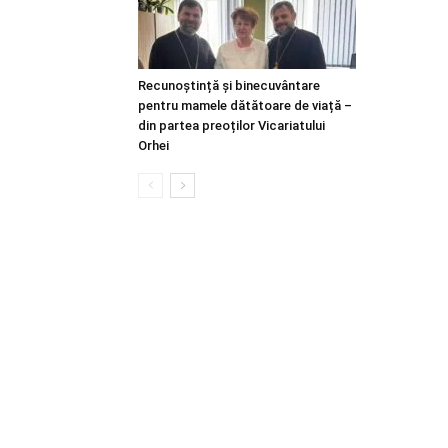
Recunoștință și binecuvântare
pentru mamele dătătoare de viață –
din partea preoților Vicariatului
Orhei