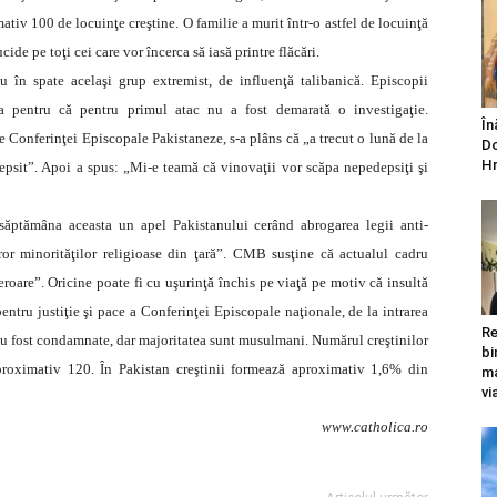
mativ 100 de locuinţe creştine. O familie a murit într-o astfel de locuinţă
ucide pe toţi cei care vor încerca să iasă printre flăcări.
u în spate acelaşi grup extremist, de influenţă talibanică. Episcopii
a pentru că pentru primul atac nu a fost demarată o investigaţie.
În
Conferinţei Episcopale Pakistaneze, s-a plâns că „a trecut o lună de la
Do
Hr
epsit”. Apoi a spus: „Mi-e teamă că vinovaţii vor scăpa nepedepsiţi şi
 săptămâna aceasta un apel Pakistanului cerând abrogarea legii anti-
ror minorităţilor religioase din ţară”. CMB susţine că actualul cadru
teroare”. Oricine poate fi cu uşurinţă închis pe viaţă pe motiv că insultă
ru justiţie şi pace a Conferinţei Episcopale naţionale, de la intrarea
Re
au fost condamnate, dar majoritatea sunt musulmani. Numărul creştinilor
bi
aproximativ 120. În Pakistan creştinii formează aproximativ 1,6% din
ma
vi
www.catholica.ro