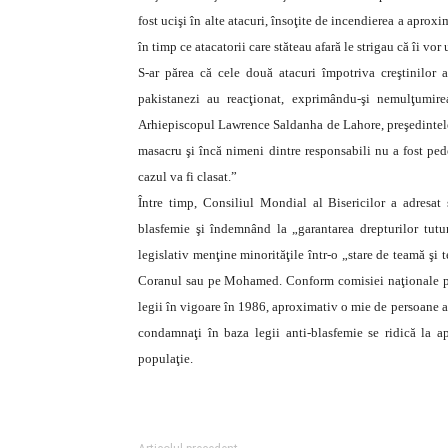
fost ucişi în alte atacuri, însoţite de incendierea a aproxi
în timp ce atacatorii care stăteau afară le strigau că îi vor 
S-ar părea că cele două atacuri împotriva creştinilor a
pakistanezi au reacţionat, exprimându-şi nemulţumire
Arhiepiscopul Lawrence Saldanha de Lahore, preşedintele 
masacru şi încă nimeni dintre responsabili nu a fost ped
cazul va fi clasat.”
Între timp, Consiliul Mondial al Bisericilor a adresat
blasfemie şi îndemnând la „garantarea drepturilor tutu
legislativ menţine minorităţile într-o „stare de teamă şi 
Coranul sau pe Mohamed. Conform comisiei naţionale pent
legii în vigoare în 1986, aproximativ o mie de persoane 
condamnaţi în baza legii anti-blasfemie se ridică la 
populaţie.