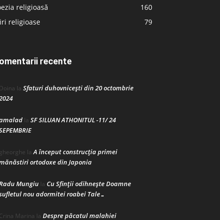
ezia religioasă
160
iri religioase
79
omentarii recente
Sfaturi duhovnicești din 20 octombrie
Doina
la
2024
amalad
SF SILUAN ATHONITUL -11/ 24
la
SEPEMBRIE
A început construcţia primei
gheorghe
la
mănăstiri ortodoxe din Japonia
Radu Mungiu
Cu Sfinții odihnește Doamne
la
sufletul nou adormitei roabei Tale…
Despre păcatul malahiei
Crina Marina
la