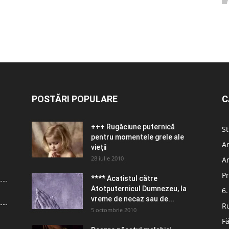
POSTĂRI POPULARE
C
+++ Rugăciune puternică
St
pentru momentele grele ale
Ar
vieţii
28 iulie 2010
Ar
Pr
**** Acatistul către
Atotputernicul Dumnezeu, la
6.
vreme de necaz sau de...
R
5 octombrie 2010
Fă