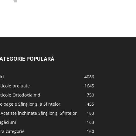
ATEGORIE POPULARĂ
iri
4086
ticole preluate
1645
ticole Ortodoxia.md
750
oloagele Sfinților și a Sfintelor
455
 Acatiste închinate Sfinților și Sfintelor
183
ugăciuni
163
ră categorie
160