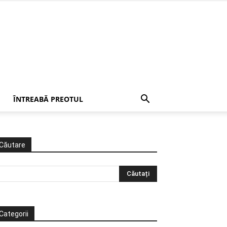
ÎNTREABĂ PREOTUL
Căutare
Categorii