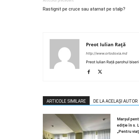
Articolul precedent
Rastignit pe cruce sau atarnat pe stalp?
Preot Iulian Raţă
http://www.ortodoxia.md
Preot Iulian Rață parohul biser
ARTICOLE SIMILARE
DE LA ACELAȘI AUTOR
Marșul pentr
ediție în s.
„Pentru viaț