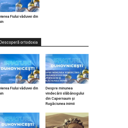
vierea Fiului văduvei din
in
Descoperă ortodoxia
vierea Fiului văduvei din
Despre minunea
in
vindecării slăbănogului
din Capernaum și
Rugăciunea inimii