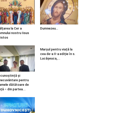
ălțarea la Cer a
Dumnezeu…
mnului nostru Iisus
istos
Marșul pentru viață la
cea de-a II-a ediție în s.
Lucășeuca,...
cunoștință și
necuvântare pentru
mele dătătoare de
ață – din partea...