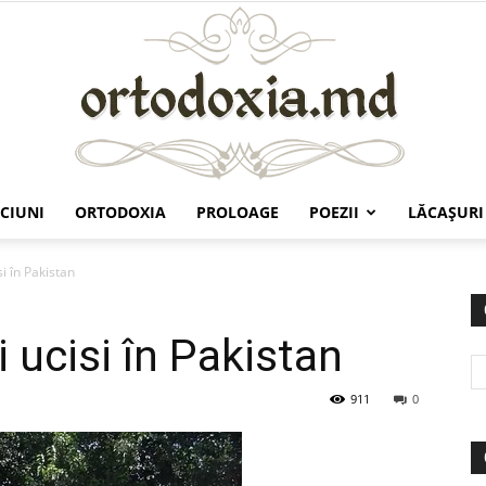
CIUNI
ORTODOXIA
PROLOAGE
POEZII
LĂCAŞURI
Ortodoxia.md
si în Pakistan
i ucisi în Pakistan
911
0