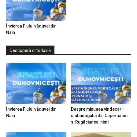
Învierea Fiului văduvei din
Nain
Descoperă ortodoxia
Învierea Fiului văduvei din
Despre minunea vindecării
Nain
slăbănogului din Capernaum
și Rugăciunea inimii