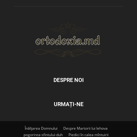
DESPRE NOI
URMAȚI-NE
Înălțarea Domnului
Despre Martorii lui Iehova
pogorirea-sfintului-duh
Piedici în calea mîntuirii