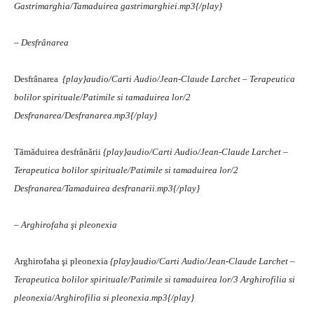
Gastrimarghia/Tamaduirea gastrimarghiei.mp3{/play}
– Desfrânarea
Desfrânarea
{play}audio/Carti Audio/Jean-Claude Larchet – Terapeutica
bolilor spirituale/Patimile si tamaduirea lor/2
Desfranarea/Desfranarea.mp3{/play}
Tămăduirea desfrânării
{play}audio/Carti Audio/Jean-Claude Larchet –
Terapeutica bolilor spirituale/Patimile si tamaduirea lor/2
Desfranarea/Tamaduirea desfranarii.mp3{/play}
– Arghirofaha şi pleonexia
Arghirofaha şi pleonexia
{play}audio/Carti Audio/Jean-Claude Larchet –
Terapeutica bolilor spirituale/Patimile si tamaduirea lor/3 Arghirofilia si
pleonexia/Arghirofilia si pleonexia.mp3{/play}