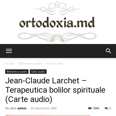
Ortodoxia.md
Acasă
Biblioteca audio
Cărți audio
Biblioteca audio
Cărți audio
Jean-Claude Larchet –
Terapeutica bolilor spirituale
(Carte audio)
De către
admin
-
26 septembrie 2009
3984
0