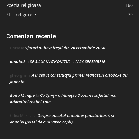
Poezia religioasă
160
Stiri religioase
79
Comentarii recente
Sfaturi duhovnicești din 20 octombrie 2024
Doina
la
amalad
SF SILUAN ATHONITUL -11/ 24 SEPEMBRIE
la
A început construcţia primei mănăstiri ortodoxe din
gheorghe
la
Japonia
Radu Mungiu
Cu Sfinții odihnește Doamne sufletul nou
la
adormitei roabei Tale…
Despre păcatul malahiei (masturbării) şi
Crina Marina
la
onaniei (pazei de a nu avea copii)