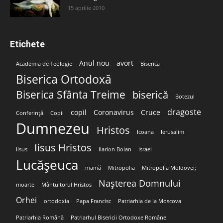
15 aprilie 2010
Etichete
Anul nou
avort
Academia de Teologie
Biserica
Biserica Ortodoxă
Biserica Sfânta Treime
biserică
Botezul
dragoste
copil
Coronavirus
Cruce
Conferință
Copii
Dumnezeu
Hristos
Icoana
Ierusalim
Iisus Hristos
Iisus
Ilarion Boian
Israel
Lucășeuca
mamă
Mitropolia
Mitropolia Moldovei;
Nașterea Domnului
moarte
Mântuitorul Hristos
Orhei
ortodoxia
Papa Francisc
Patriarhia de la Moscova
Patriarhia Română
Patriarhul Bisericii Ortodoxe Române