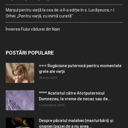
Marșul pentru viață la cea de-a II-a ediție în s. Lucășeuca, r-l
Orhei: „Pentru viață, cu inimă curată”
Învierea Fiului văduvei din Nain
POSTĂRI POPULARE
+++ Rugăciune puternică pentru momentele
grele ale vieţii
28 iulie 2010
**** Acatistul către Atotputernicul
Dumnezeu, la vreme de necaz sau de...
5 octombrie 2010
Despre păcatul malahiei (masturbării) şi
onaniei (pazei de a nu avea...