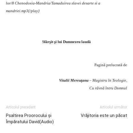
lor/8 Chenodoxia-Mandria/Tamaduirea slavei desarte si a
mandriei.mp3{/play}
Sfârşit şi lui Dumnezeu laudă
Pagină prelucrată de
Vitalii Mereuţanu
– Magistru în Teologie,
Cu râvnă întru Domnul
Articolul precedent
Articolul următor
Psaltirea Proorocului şi
Vrăjitoria este un păcat
Împăratului David(Audio)