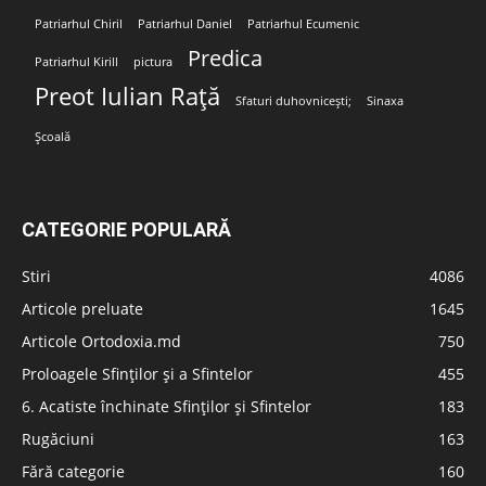
Patriarhul Chiril
Patriarhul Daniel
Patriarhul Ecumenic
Predica
Patriarhul Kirill
pictura
Preot Iulian Rață
Sfaturi duhovnicești;
Sinaxa
Școală
CATEGORIE POPULARĂ
Stiri
4086
Articole preluate
1645
Articole Ortodoxia.md
750
Proloagele Sfinților și a Sfintelor
455
6. Acatiste închinate Sfinților și Sfintelor
183
Rugăciuni
163
Fără categorie
160