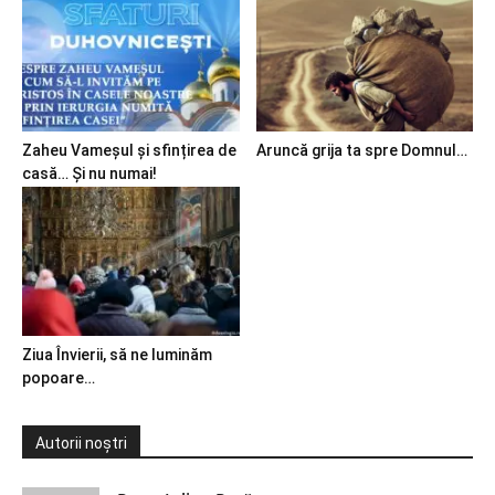
Zaheu Vameșul și sfințirea de
Aruncă grija ta spre Domnul…
casă… Și nu numai!
Ziua Învierii, să ne luminăm
popoare…
Autorii noștri