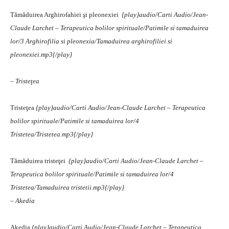
Tămăduirea Arghirofahiei şi pleonexiei
{play}audio/Carti Audio/Jean-
Claude Larchet – Terapeutica bolilor spirituale/Patimile si tamaduirea
lor/3 Arghirofilia si pleonexia/Tamaduirea arghirofiliei si
pleonexiei.mp3{/play}
– Tristeţea
Tristeţea
{play}audio/Carti Audio/Jean-Claude Larchet – Terapeutica
bolilor spirituale/Patimile si tamaduirea lor/4
Tristetea/Tristetea.mp3{/play}
Tămăduirea tristeţei
{play}audio/Carti Audio/Jean-Claude Larchet –
Terapeutica bolilor spirituale/Patimile si tamaduirea lor/4
Tristetea/Tamaduirea tristetii.mp3{/play}
– Akedia
Akedia
{play}audio/Carti Audio/Jean-Claude Larchet – Terapeutica