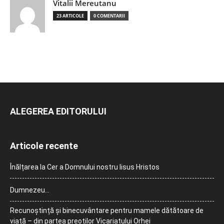
Vitalii Mereutanu
23 ARTICOLE
0 COMENTARII
ALEGEREA EDITORULUI
Articole recente
Înălțarea la Cer a Domnului nostru Iisus Hristos
Dumnezeu…
Recunoștință și binecuvântare pentru mamele dătătoare de
viață – din partea preoților Vicariatului Orhei