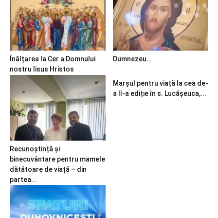
Înălțarea la Cer a Domnului
Dumnezeu…
nostru Iisus Hristos
Marșul pentru viață la cea de-
a II-a ediție în s. Lucășeuca,...
Recunoștință și
binecuvântare pentru mamele
dătătoare de viață – din
partea...