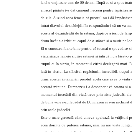
la el o vrajitoare cam de 60 de ani. După ce si-a spus toate
ei, acel părinte i-a dat canonul necesar pentru ispăsirea 
de zile. Auzind acea femeie că preotul nu-i dă împârtăsan
intrat diavolul deznădejdii în ea spunându-i că nu va mai
acesta al deznădejdii de la satana, după ce a iesit de la s
drum încât s-a izbit cu capul de o stâncă si a murit pe l
El o cunostea foarte bine pentru că tocmai o spovedise si
viata săraca femeie slujise satanei si iată că nu a lăsat-o
trupul ei în sicriu, în momentul citirii dezlegării mari.
lasă în sicriu. La sfârsitul rugăciunii, incredibil, trupu
urma acestei întâmplări preotul acela care avea o viată 
această minune. Dumnezeu i-a descoperit că satana si-a 
momentul încetării din viată trece prin niste judecăti ale
de bună voie s-au lepădat de Dumnezeu si s-au închinat di
prin acele judecăti.
Este o mare greseală când cineva apelează la vrăjitori p
acea dorintă cu puterea satanei, însă nu are viată lungă