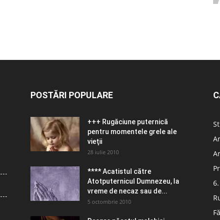
POSTĂRI POPULARE
C
+++ Rugăciune puternică
St
pentru momentele grele ale
Ar
vieţii
28 iulie 2010
Ar
Pr
**** Acatistul către
Atotputernicul Dumnezeu, la
6.
vreme de necaz sau de...
R
5 octombrie 2010
Fă