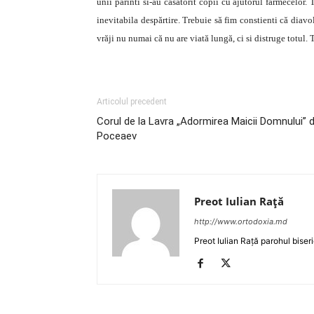
unii părinti si-au căsătorit copii cu ajutorul farmecelor.
inevitabila despărtire. Trebuie să fim constienti că diavo
vrăji nu numai că nu are viată lungă, ci si distruge totul.
Articolul precedent
Corul de la Lavra „Adormirea Maicii Domnului” d
Poceaev
Preot Iulian Raţă
http://www.ortodoxia.md
Preot Iulian Rață parohul biser