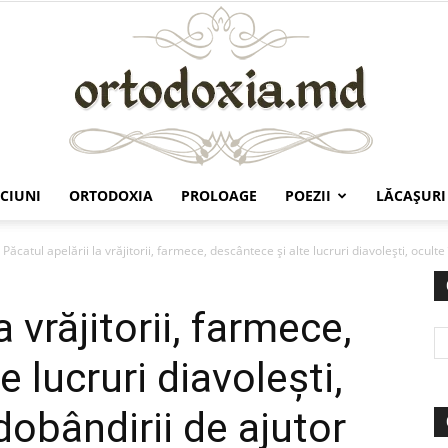
CIUNI
ORTODOXIA
PROLOAGE
POEZII
LĂCAŞURI
Ortodoxia.md
Păcatul apelării la vrăjitorii, farmece, descântece şi alte lucruri diavoleşti, oculte î
a vrăjitorii, farmece,
 lucruri diavoleşti,
dobândirii de ajutor