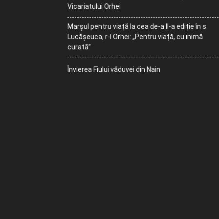
Vicariatului Orhei
Marșul pentru viață la cea de-a II-a ediție în s.
Lucășeuca, r-l Orhei: „Pentru viață, cu inimă
curată”
Învierea Fiului văduvei din Nain