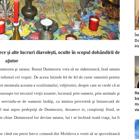
În
Do
Hr
ece şi alte lucruri diavoleşti, oculte în scopul dobândirii de
ajutor
 Dumnezeu şi satana. Bunul Dumnezeu vrea să ne mântuiască, însă satana
infernul cel veşnic. De aceea întinde fel de fel de curse omenirii pentru
re momeala aceasta a ocultismului, vrăjitoriei, despre care se crede că ar
Re
i, cunoaşte tot trecutul vieţii noastre, lucrează prin oameni, prin animale şi
bi
e servindu-se de oamenii înrăiţi, cu mintea pervertită şi întunecată de
ma
cel mai aspru pedepsiţi de Dumnezeu, deoarece ei, conştienţi fiind, se
vi
chiar. Dumnezeul lor devine satana; lui i se închină toată viaţa, lui îi
pe când era preot într-o comună din Moldova a venit să se spovedească