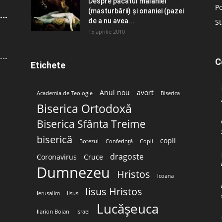
Despre păcatul malahiei
Po
(masturbării) şi onaniei (pazei
de a nu avea...
St
15 aprilie 2010
C
Etichete
Anul nou
avort
Academia de Teologie
Biserica
Biserica Ortodoxă
Biserica Sfânta Treime
biserică
copil
Botezul
Conferință
Copii
dragoste
Coronavirus
Cruce
Dumnezeu
Hristos
Icoana
Iisus Hristos
Ierusalim
Iisus
Lucășeuca
Ilarion Boian
Israel