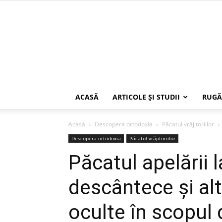
ACASĂ
ARTICOLE ŞI STUDII
RUGĂ
Acasă
Descopera ortodoxia
Păcatul vrăjitoriilor
Descopera ortodoxia
Păcatul vrăjitoriilor
Păcatul apelării l
descântece şi alte
oculte în scopul 