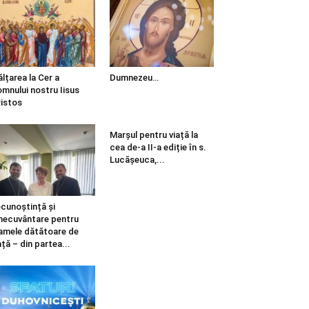
ălțarea la Cer a
Dumnezeu…
mnului nostru Iisus
istos
Marșul pentru viață la
cea de-a II-a ediție în s.
Lucășeuca,...
cunoștință și
necuvântare pentru
mele dătătoare de
ață – din partea...