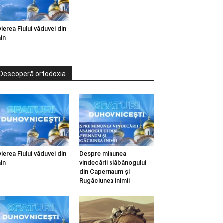
vierea Fiului văduvei din
in
Descoperă ortodoxia
vierea Fiului văduvei din
Despre minunea
in
vindecării slăbănogului
din Capernaum și
Rugăciunea inimii