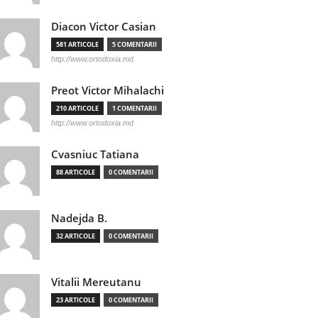
Diacon Victor Casian
581 ARTICOLE
5 COMENTARII
http://www.ortodoxia.md
Preot Victor Mihalachi
210 ARTICOLE
1 COMENTARII
http://www.ortodoxia.md
Cvasniuc Tatiana
88 ARTICOLE
0 COMENTARII
Nadejda B.
32 ARTICOLE
0 COMENTARII
Vitalii Mereutanu
23 ARTICOLE
0 COMENTARII