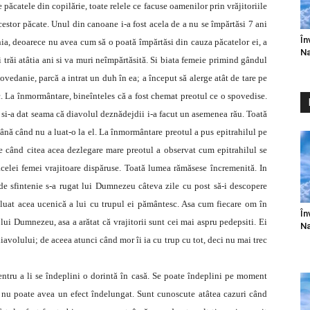
 păcatele din copilărie, toate relele ce facuse oamenilor prin vrăjitoriile
acestor păcate. Unul din canoane i-a fost acela de a nu se împărtăsi 7 ani
În
ia, deoarece nu avea cum să o poată împărtăsi din cauza păcatelor ei, a
Na
 trăi atâtia ani si va muri neîmpărtăsită. Si biata femeie primind gândul
povedanie, parcă a intrat un duh în ea; a început să alerge atât de tare pe
oc. La înmormântare, bineînteles că a fost chemat preotul ce o spovedise.
 si-a dat seama că diavolul deznădejdii i-a facut un asemenea rău. Toată
 până când nu a luat-o la el. La înmormântare preotul a pus epitrahilul pe
 Pe când citea acea dezlegare mare preotul a observat cum epitrahilul se
l acelei femei vrajitoare dispăruse. Toată lumea rămăsese încremenită. In
de sfintenie s-a rugat lui Dumnezeu câteva zile cu post să-i descopere
luat acea ucenică a lui cu trupul ei pământesc. Asa cum fiecare om în
În
 lui Dumnezeu, asa a arătat că vrajitorii sunt cei mai aspru pedepsiti. Ei
Na
avolului; de aceea atunci când mor îi ia cu trup cu tot, deci nu mai trec
entru a li se îndeplini o dorintă în casă. Se poate îndeplini pe moment
, nu poate avea un efect îndelungat. Sunt cunoscute atâtea cazuri când