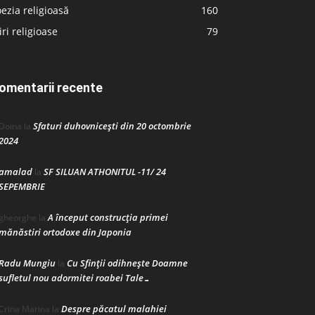
ezia religioasă
160
iri religioase
79
omentarii recente
Sfaturi duhovnicești din 20 octombrie
Doina
la
2024
amalad
SF SILUAN ATHONITUL -11/ 24
la
SEPEMBRIE
A început construcţia primei
gheorghe
la
mănăstiri ortodoxe din Japonia
Radu Mungiu
Cu Sfinții odihnește Doamne
la
sufletul nou adormitei roabei Tale…
Despre păcatul malahiei
Crina Marina
la