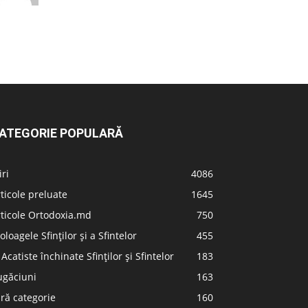
ATEGORIE POPULARĂ
iri
4086
ticole preluate
1645
ticole Ortodoxia.md
750
oloagele Sfinților și a Sfintelor
455
 Acatiste închinate Sfinților și Sfintelor
183
ugăciuni
163
ră categorie
160