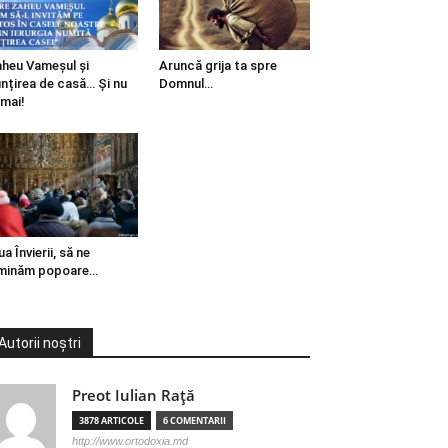
heu Vameșul și
Aruncă grija ta spre
ințirea de casă… Și nu
Domnul…
mai!
ua Învierii, să ne
minăm popoare…
Autorii noștri
Preot Iulian Raţă
3878 ARTICOLE
6 COMENTARII
http://www.ortodoxia.md