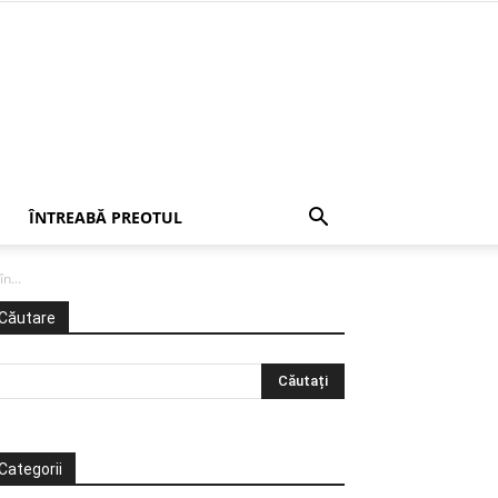
ÎNTREABĂ PREOTUL
n...
Căutare
Categorii