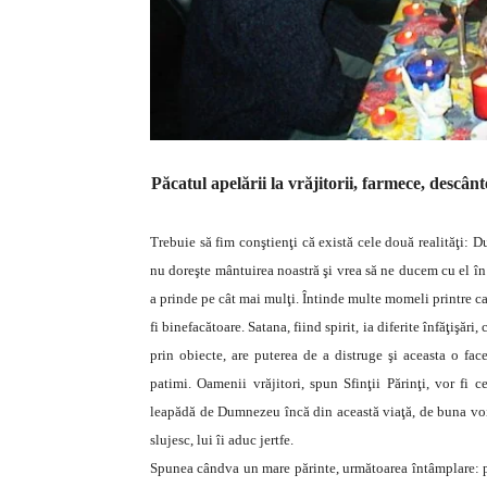
Păcatul apelării la vrăjitorii, farmece, descânt
Trebuie să fim conştienţi că există cele două realităţi:
nu doreşte mântuirea noastră şi vrea să ne ducem cu el în 
a prinde pe cât mai mulţi. Întinde multe momeli printre ca
fi binefacătoare. Satana, fiind spirit, ia diferite înfăţişăr
prin obiecte, are puterea de a distruge şi aceasta o fac
patimi. Oamenii vrăjitori, spun Sfinţii Părinţi, vor fi 
leapădă de Dumnezeu încă din această viaţă, de buna voie 
slujesc, lui îi aduc jertfe.
Spunea cândva un mare părinte, următoarea întâmplare: 