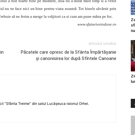
 Totul a fost foarte bine pe moment, însă nu a durat mult timp si a venit
lul nu ne face nici un bine pentru viata noastră. Tot binele săvârsit prin
 Trebuie să ne ferim a merge la vrăjitori ca si cum am pune mâna pe foc.
Za
www.sfaturiortodoxe.ro
sf
nu
Articolul următor
in
Păcatele care opresc de la Sfânta Împărtăşanie
şi canonisirea lor după Sfîntele Canoane
Zi
lu
icii ”Sfânta Treime” din satul Lucășeuca raionul Orhei.